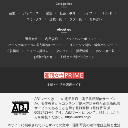
Categories
芸能
ジャニーズ
皇室
社会・事件
ライフ
トレンド
コミックス
連載一覧
タグ一覧
無料占い
About us
運営会社
利用規約
プライバシーポリシー
パーソナルデータの外部送信について
コンテンツ制作・編集ポリシー
広告掲載
ニュース提供先
タレコミ
採用情報
お知らせ一覧
お問い合わせ
主婦と生活社公式サイト
主婦と生活社関連サイト
ABJマークは、この電子書店・電子書籍配信サービス
が、著作権者からコンテンツ使用許諾を得た正規版配信
サービスであることを示す登録商標（登録番号 第
6091713号）です。ABJマークについて、詳しくはこち
らを御覧ください。
https://aebs.or.jp/
本サイトに掲載されているすべての⽂章・撮影写真の著作権は主婦と⽣活