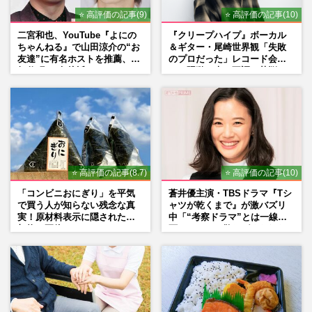
⭐ 高評価の記事(9)
⭐ 高評価の記事(10)
二宮和也、YouTube『よにの
『クリープハイプ』ボーカル
ちゃんねる』で山田涼介の“お
＆ギター・尾崎世界観「失敗
友達”に有名ホストを推薦、歌
のプロだった」レコード会社
舞伎町に“急接近”でファン
との騒動、声の不調…苦悩の
「関わらないで！」
先で見つけた“今”
⭐ 高評価の記事(8.7)
⭐ 高評価の記事(10)
「コンビニおにぎり」を平気
蒼井優主演・TBSドラマ『Tシ
で買う人が知らない残念な真
ャツが乾くまで』が激バズリ
実！原材料表示に隠された添
中「“考察ドラマ”とは一線を
加物の正体
画している」散りばめられた
伏線よりも大事な要素