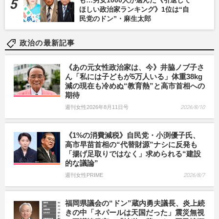
ほしい政治家ランキング》1位は“自
民党のドン”・麻生太郎
政治の最新記事
《あの元女性政治家は、今》井脇ノブ子さ
ん「私には子どもが5万人いる」体重38kg
減の現在も冷めぬ“教育熱”と高市首相への
期待
週刊女性2026年8月11日号
2026/8/10
《1%の消費減税》自民党・小渕優子氏、
高市早苗首相の“代替財源”ナシに反発も
「揚げ足取りではなく」求められる“建設
的な議論”
週刊女性PRIME
2026/8/7
福岡県議会の“ドン”蔵内勇夫議長、炎上続
きの中「ネパールは天国だった」震災無視