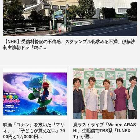
【NHK】受信料督促の不信感、スクランブル化求める不満、伊藤沙
莉主演朝ドラ『虎に...
映画『コナン』を抜いた『マリ
嵐ラストライブ『We are ARAS
オ』、「子どもが買えない」70
HI』生配信でTBS系『U-NEX
00円と1万3000円...
T』が選...