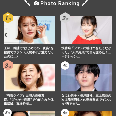
Photo Ranking
王林、雑誌で“はじめての一夜姿”を
浅香唯「ファンに嘘はつきたくなか
披露でファン《天然ボケが魅力だっ
った」“人気絶頂”で自ら認めたミュ
たのに…》…
ージシャン…
『有吉クイズ』出演の高橋真
なにわ男子・長尾謙杜、三上悠亜の
麻、“げっそり両腕”で心配された体
次は稲垣莉生との熱愛報道でインス
重増減、高橋秀樹…
タ“裏アカ”…