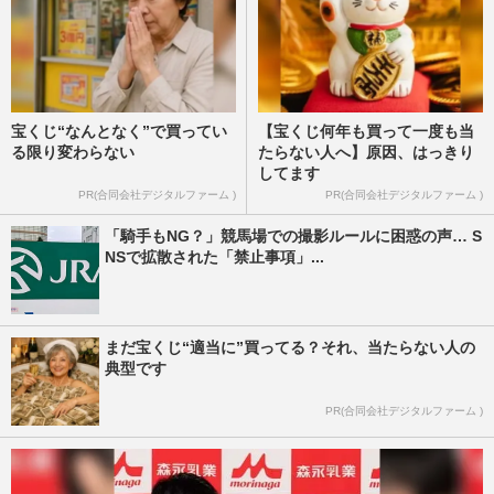
宝くじ“なんとなく”で買ってい
【宝くじ何年も買って一度も当
る限り変わらない
たらない人へ】原因、はっきり
してます
PR(合同会社デジタルファーム )
PR(合同会社デジタルファーム )
「騎手もNG？」競馬場での撮影ルールに困惑の声… S
NSで拡散された「禁止事項」...
まだ宝くじ“適当に”買ってる？それ、当たらない人の
典型です
PR(合同会社デジタルファーム )