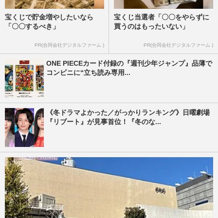
宝くじで貯金増やしたいなら
宝くじ当選者「〇〇をやらずに
「〇〇するべき」
買うのはもったいない」
PR(合同会社デジタルファーム )
PR(合同会社デジタルファーム )
ONE PIECEカード付録の『週刊少年ジャンプ』品薄で
コンビニに“立ち読み専用...
《冬ドラマよかった／がっかりランキング》日曜劇場
『リブート』が見事首位！『冬のな...