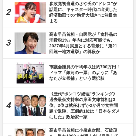
参政党初当選のさや氏の“ドレス”が
話題に、キャスター時代に出演した
経済動画での“胸元大胆さ”に注目集
まる
高市早苗首相・自民党が「食料品の
消費税1%」年内に対応可能でも、
2027年4月実施とする背景に「第21
回統一地方選挙」の算段か
市議会議員の平均年収は約700万円！
ドラマ『銀河の一票』のように「あ
なたが立候補」という選択肢
《歴代“ポンコツ総理”ランキング》
過去最低支持率の岸田文雄首相は3
位、2位は就任わずか2か月で女性問
題で退陣、圧倒的1位は「日本をダメ
にした」政治家一家
高市早苗首相に小泉進次郎、石破茂
も…男女1000人が選んだ《引退して