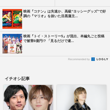
映画『コナン』は失速か、高級“ヨッシーグッズ”で好
調の『マリオ』を抜いた目黒蓮主...
映画『トイ・ストーリー5』が流出、本編丸ごと投稿
で被害6億円!? 「見るだけで逮...
Recommended by
イチオシ記事