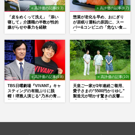
⭐ 高評価の記事(9.3)
⭐ 高評価の記事(8.7)
「皮をめくって洗え」「添い
惣菜が老化を早め、おにぎり
寝して」介護職の半数が性的
が居眠り運転の原因に、スー
嫌がらせや暴力を経験
パー&コンビニの「危ない食
品」
⭐ 高評価の記事(9.8)
⭐ 高評価の記事(10)
TBS日曜劇場『VIVANT』キャ
天皇ご一家が2年連続ご着用、
スティングの有能ぶりに脱
愛子さまの“5500円かりゆし”
帽！堺雅人演じる“乃木の青年
製造元が明かす驚きの反響
期”役は、そっくり説根強い
「まさかうちの商品とは…」
Mr.Children桜井和寿のバンド
マン長男・櫻井海音だった