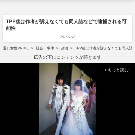
TPP後は作者が訴えなくても同人誌などで逮捕される可
能性
2016/1/18
週刊女性PRIME
社会・事件
政治
TPP後は作者が訴えなくても同人誌
広告の下にコンテンツが続きます
もっと読む
arrow_forward_ios