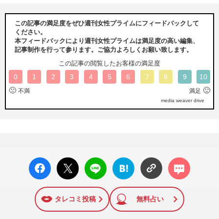
この記事の満足度をぜひ週刊女性プライムにフィードバックして
ください。
本フィードバックにより週刊女性プライムは満足度の高い編集、
記事制作を行って参ります。ご協力よろしくお願い致します。
この記事の閲覧したお客様の満足度
0
1
2
3
4
5
6
7
8
9
10
🙁
🙂
不満
満足
media weaver drive
facebo
X ポス
LINE
はてな
コメン
ok い
ト
ブック
ト
いね
マーク
に追加
タレコミ投稿
無料占い