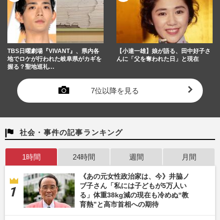
TBS日曜劇場『VIVANT』、県内各
【小達一雄】娘が語る、田中好子さ
地でロケが行われた岐阜県がカギを
んに「父を奪われた日」と現在
握る？聖地巡礼…
7位以降を見る
社会・事件の記事ランキング
1時間
24時間
週間
月間
《あの元女性政治家は、今》井脇ノ
ブ子さん「私には子どもが5万人い
る」体重38kg減の現在も冷めぬ“教
育熱”と高市首相への期待