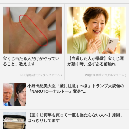
宝くじ当たる人だけがやってい
【当選した人が暴露】宝くじ運
ること、教えます
が動く時、必ずある前触れ
PR(合同会社デジタルファーム )
PR(合同会社デジタルファーム )
小野田紀美大臣「厳に注意すべき」トランプ大統領の
『NARUTO―ナルト―』変身“...
【宝くじ何年も買って一度も当たらない人へ】原因、
はっきりしてます