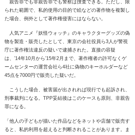
親告罪でも非親告罪でも警察は捜査できる。ただし、限
られた範囲で、私的使用の目的で絵などの著作物を複製し
た場合、例外として著作権侵害にはならない。
人気アニメ『妖怪ウォッチ』のキャラクターグッズの偽
物を製造・販売したとして、東京の会社役員ら3人が警視
庁に著作権法違反の疑いで逮捕された。直接の容疑
は、'14年10月から'15年2月まで、著作権者の許可なくゲ
ームセンターの運営会社ら4社に偽物のキーホルダーなど
45点を7000円で販売した疑いだ。
こうした場合、被害届が出されれば現行でも起訴され、
刑事裁判になる。TPP妥結後はこのケースも原則、非親告
罪になる。
「他人の子どもが描いた作品などをネットや店舗で販売す
ると、私的利用を超えると判断されることがあります。ま