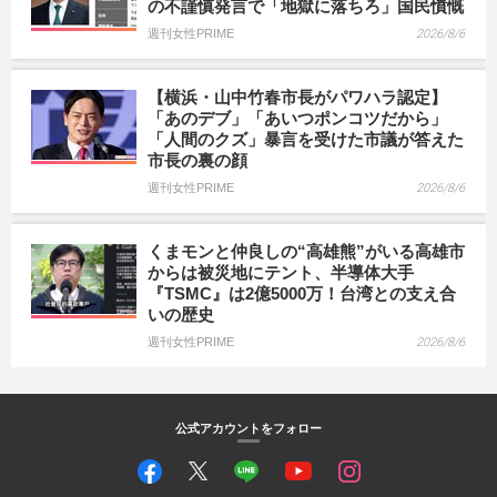
の不謹慎発言で「地獄に落ちろ」国民憤慨
週刊女性PRIME
2026/8/6
【横浜・山中竹春市長がパワハラ認定】
「あのデブ」「あいつポンコツだから」
「人間のクズ」暴言を受けた市議が答えた
市長の裏の顔
週刊女性PRIME
2026/8/6
くまモンと仲良しの“高雄熊”がいる高雄市
からは被災地にテント、半導体大手
『TSMC』は2億5000万！台湾との支え合
いの歴史
週刊女性PRIME
2026/8/6
公式アカウントをフォロー