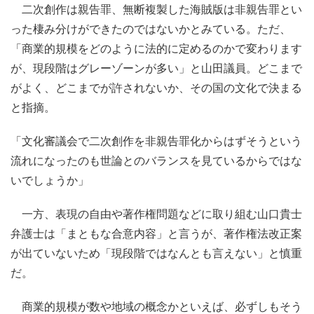
二次創作は親告罪、無断複製した海賊版は非親告罪とい
った棲み分けができたのではないかとみている。ただ、
「商業的規模をどのように法的に定めるのかで変わります
が、現段階はグレーゾーンが多い」と山田議員。どこまで
がよく、どこまでが許されないか、その国の文化で決まる
と指摘。
「文化審議会で二次創作を非親告罪化からはずそうという
流れになったのも世論とのバランスを見ているからではな
いでしょうか」
一方、表現の自由や著作権問題などに取り組む山口貴士
弁護士は「まともな合意内容」と言うが、著作権法改正案
が出ていないため「現段階ではなんとも言えない」と慎重
だ。
商業的規模が数や地域の概念かといえば、必ずしもそう