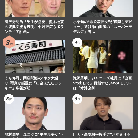
滝沢秀明氏「男手が必要」熊本地震
小栗旬の“非公表長女”が顔隠しデビ
の復興支援を表明、中居正広もボラ
ュー、透ける山田優の「スーパーモ
ンティア計画…
デルに」野…
くら寿司、閉店間際の“ネタ大盛
滝沢秀明、ジャニーズ社員に「企画
り”写真が話題に「出会えたらラッ
5つ出して」目指すビジネスモデル
キー」広報が明…
は『米津玄師…
野村周平、ユニクロ“モデル美女”・
巨人・高梨雄平投手に”お泊まり不