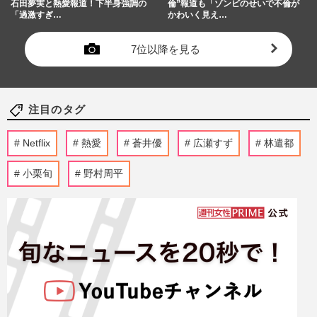
石田夢実と熱愛報道！下半身強調の
倫”報道も「ゾンビのせいで不倫が
「過激すぎ…
かわいく見え…
7位以降を見る
注目のタグ
Netflix
熱愛
蒼井優
広瀬すず
林遣都
小栗旬
野村周平