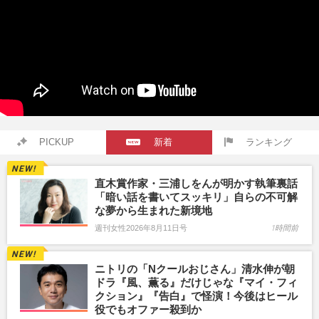
PICKUP
新着
ランキング
直木賞作家・三浦しをんが明かす執筆裏話
「暗い話を書いてスッキリ」自らの不可解
な夢から生まれた新境地
週刊女性2026年8月11日号
1時間前
ニトリの「Nクールおじさん」清水伸が朝
ドラ『風、薫る』だけじゃな『マイ・フィ
クション』『告白』で怪演！今後はヒール
役でもオファー殺到か