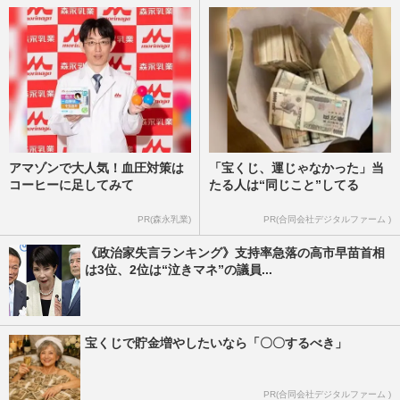
アマゾンで大人気！血圧対策は
「宝くじ、運じゃなかった」当
コーヒーに足してみて
たる人は“同じこと”してる
PR(森永乳業)
PR(合同会社デジタルファーム )
《政治家失言ランキング》支持率急落の高市早苗首相
は3位、2位は“泣きマネ”の議員...
宝くじで貯金増やしたいなら「〇〇するべき」
PR(合同会社デジタルファーム )