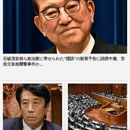
石破茂首相ら政治家に寄せられた“隠語”の殺害予告に誹謗中傷、安
倍元首相襲撃事件か...