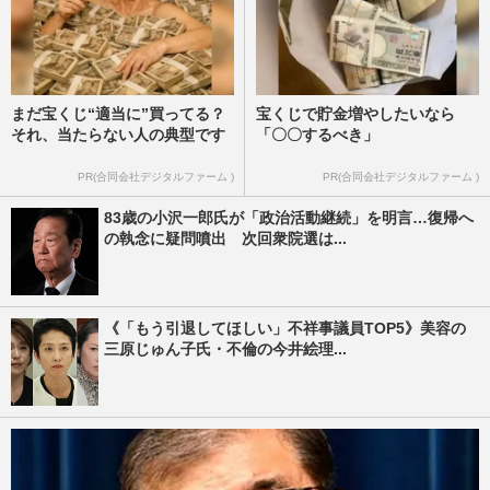
まだ宝くじ“適当に”買ってる？
宝くじで貯金増やしたいなら
それ、当たらない人の典型です
「〇〇するべき」
PR(合同会社デジタルファーム )
PR(合同会社デジタルファーム )
83歳の小沢一郎氏が「政治活動継続」を明言…復帰へ
の執念に疑問噴出 次回衆院選は...
《「もう引退してほしい」不祥事議員TOP5》美容の
三原じゅん子氏・不倫の今井絵理...