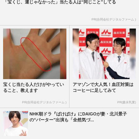
「宝くじ、運じゃなかった」当たる人は“同じこと”してる
PR(合同会社デジタルファーム )
宝くじ当たる人だけがやってい
アマゾンで大人気！血圧対策は
ること、教えます
コーヒーに足してみて
PR(合同会社デジタルファーム )
PR(森永乳業)
NHK朝ドラ『ばけばけ』にDAIGOが妻・北川景子
の“バーター”出演も「全然気づ...