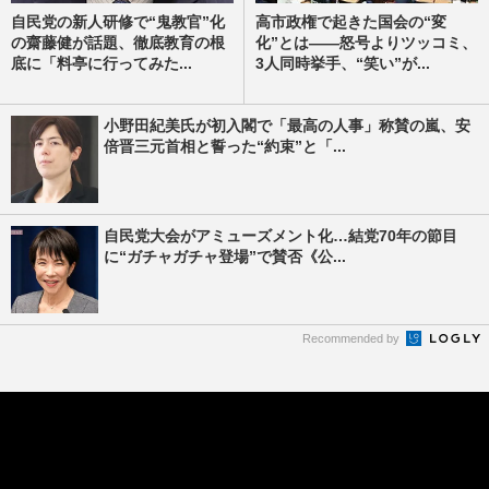
自民党の新人研修で“鬼教官”化
高市政権で起きた国会の“変
の齋藤健が話題、徹底教育の根
化”とは――怒号よりツッコミ、
底に「料亭に行ってみた...
3人同時挙手、“笑い”が...
小野田紀美氏が初入閣で「最高の人事」称賛の嵐、安
倍晋三元首相と誓った“約束”と「...
自民党大会がアミューズメント化…結党70年の節目
に“ガチャガチャ登場”で賛否《公...
Recommended by