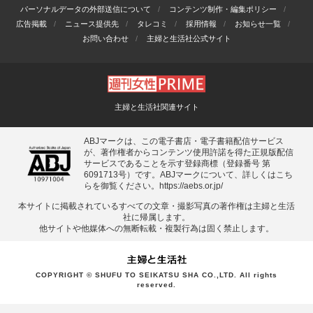
パーソナルデータの外部送信について
コンテンツ制作・編集ポリシー
広告掲載
ニュース提供先
タレコミ
採用情報
お知らせ一覧
お問い合わせ
主婦と生活社公式サイト
主婦と生活社関連サイト
ABJマークは、この電子書店・電子書籍配信サービス
が、著作権者からコンテンツ使用許諾を得た正規版配信
サービスであることを示す登録商標（登録番号 第
6091713号）です。ABJマークについて、詳しくはこち
らを御覧ください。
https://aebs.or.jp/
本サイトに掲載されているすべての⽂章・撮影写真の著作権は主婦と⽣活
社に帰属します。
他サイトや他媒体への無断転載・複製⾏為は固く禁⽌します。
COPYRIGHT © SHUFU TO SEIKATSU SHA CO.,LTD. All rights
reserved.