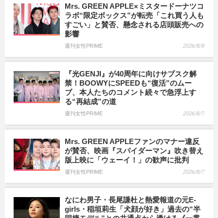
Mrs. GREEN APPLE×ミスタードーナツコ
ラボ“限定ボックス”が転売「これ買う人も
すごい」と賛否、懸念される店頭販売への
影響
週刊女性PRIME
2026/8/8
『光GENJI』が40周年に向けサブスク解
禁！BOOWYにSPEEDも“復活”のムー
ブ、本人たちのコメント続々で急浮上す
る“再結成”の道
週刊女性PRIME
2026/8/7
Mrs. GREEN APPLEファンのマナー違反
が賛否、映画『スパイダーマン』吹き替え
版上映に「ウェーイ！」の歓声に批判
週刊女性PRIME
2026/8/7
なにわ男子・長尾謙杜と熱愛報道の元E-
girls・稲垣莉生「犬顔が好き」過去の“半