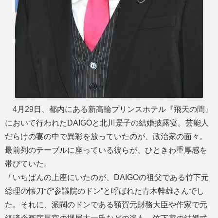
4月29日、都内にある新高輪プリンスホテル『飛天の間』
において行われたDAIGOと北川景子の結婚披露宴。芸能人
だらけの宴の中で異彩を放っていたのが、政治家の面々。
最前列のテーブルに座っている彼らが、ひときわ重厚感を
帯びていた。
「いちばんの上座にいたのが、DAIGOの祖父である竹下元
総理の懐刀で“参議院のドン”と呼ばれた青木幹雄さんでし
た。それに、派閥のドンである額賀元財務大臣や作家で元