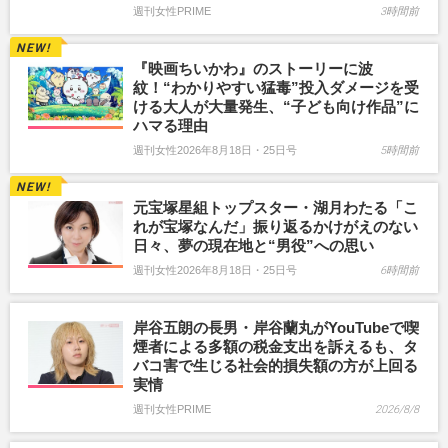
週刊女性PRIME
3時間前
『映画ちいかわ』のストーリーに波
紋！“わかりやすい猛毒”投入ダメージを受
ける大人が大量発生、“子ども向け作品”に
ハマる理由
週刊女性2026年8月18日・25日号
5時間前
元宝塚星組トップスター・湖月わたる「こ
れが宝塚なんだ」振り返るかけがえのない
日々、夢の現在地と“男役”への思い
週刊女性2026年8月18日・25日号
6時間前
岸谷五朗の長男・岸谷蘭丸がYouTubeで喫
煙者による多額の税金支出を訴えるも、タ
バコ害で生じる社会的損失額の方が上回る
実情
週刊女性PRIME
2026/8/8