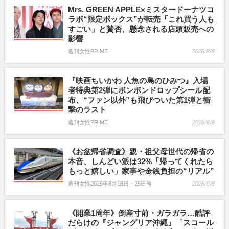
Mrs. GREEN APPLE×ミスタードーナツコ
ラボ“限定ボックス”が転売「これ買う人も
すごい」と賛否、懸念される店頭販売への
影響
週刊女性PRIME
2026/8/8
『映画ちいかわ 人魚の島のひみつ』入場
者特典第2弾にボンボンドロップシール配
布、“ファン以外”も飛びついた第1弾と衝
撃のラスト
週刊女性PRIME
2026/8/8
《お盆帰省調査》親・祖父母世代の帰省の
本音、しんどい派は32%「帰ってくれたら
もっと嬉しい」家事や金銭負担の“リアル”
週刊女性2026年8月18日・25日号
2026/8/8
《開業1周年》倒産寸前・ガラガラ…酷評
だらけの『ジャングリア沖縄』「スコール