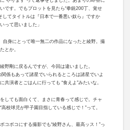
に“やります”って返事をしました。あまりの即答に
いです。でもプロットを見たら“拳銃200丁、覚せ
…そしてタイトルは『日本で一番悪い奴ら』ですか
いって思いました」
、自身にとって唯一無二の作品になったと綾野。撮
たとか。
綾野剛に戻るんですが、今回は違いました。
雄君との関係もあって諸星でいられるところは諸星でいよ
に共演者とごはんに行っても “食えよ”みたいな。
をしても面白くて、まさに青春って感じで。チャ
“高校球児が甲子園目指している感じで！”って。
コボコにする撮影でも“綾野さん、最高ッス！”っ