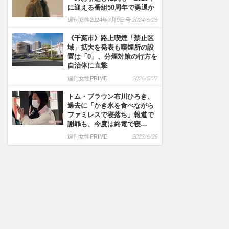
に迎える番組50周年で勇退か
週刊女性2024年7月9日号
2024/6/25
《千葉市》路上喫煙「禁止区
域」拡大を発表も喫煙所の設
置は「0」、分煙対策の行方を
自治体に直撃
週刊女性PRIME
2026/5/27
トム・ブラウン布川ひろき、
過去に「かき氷を食べながら
ファミレスで寝落ち」報道で
謝罪も、今度は終電で寝…
週刊女性PRIME
2023/6/29