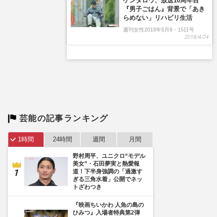
芸能の記事ランキング
1時間
24時間
週間
月間
野村周平、ユニクロ“モデル
美女”・石田夢実と熱愛報
道！下半身強調の「過激す
ぎる三角水着」公開でネッ
トざわつき
『映画ちいかわ 人魚の島の
ひみつ』入場者特典第2弾