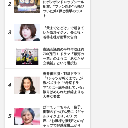
にボンボンドロップシール
配布、“ファン以外”も飛び
ついた第1弾と衝撃のラス
ト
『天までとどけ』で起きて
いた陰湿イジメ、長女役・
若林志穂が衝撃の告白
市議会議員の平均年収は約
700万円！ ドラマ『銀河の
一票』のように「あなたが
立候補」という選択肢
蒼井優主演・TBSドラマ
『Tシャツが乾くまで』が
激バズリ中「“考察ドラ
マ”とは一線を画している」
散りばめられた伏線よりも
大事な要素
ぱーてぃーちゃん・信子、
衝撃のすっぴん姿に《ギャ
ルメイクよりいい》の
声…“お嬢様な素顔”とのギ
ャップで好感度爆上がり