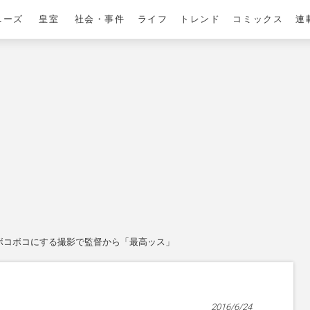
ニーズ
皇室
社会・事件
ライフ
トレンド
コミックス
連
ボコボコにする撮影で監督から「最高ッス」
2016/6/24