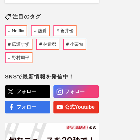
注目のタグ
Netflix
熱愛
蒼井優
広瀬すず
林遣都
小栗旬
野村周平
SNSで最新情報を発信中！
フォロー
フォロー
フォロー
公式Youtube