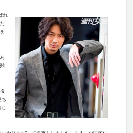
M
ばれ
u
た
t
を
e
あ
難
投
堕ち
演じ