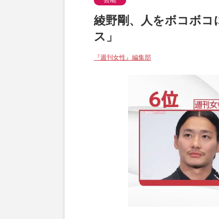
綾野剛、人をボコボコ
ス」
『週刊女性』編集部