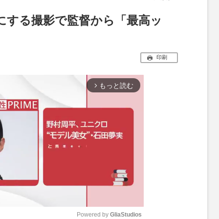
にする撮影で監督から「最高ッ
印刷
もっと読む
arrow_forward_ios
Powered by 
GliaStudios