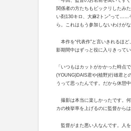
「今回、監督のお名前を聞いてすぐ
関係者の方たちもビックリしたみた
い剤130キロ、大麻2トン”って…
ら。これはもう参加しないわけがな
本作を“代表作”と言いきれるほど
影期間中はずっと役に入りきってい
「いつもはカットがかかった時点で
(YOUNG)DAIS君や(植野)行
うって思ったんです。だから休憩中
撮影は本当に楽しかったです。何
カの検挙率を上げるのに監督からは
監督がまた悪い人なんです。人をボ