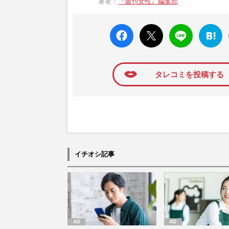
著者：
『週刊女性』編集部
faceboo
X ポス
LINE
はてな
k いい
ト
ブック
ね
マーク
に追加
タレコミを投稿する
イチオシ記事