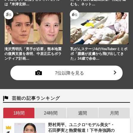
は『米津玄師…
むも、ネット…
滝沢秀明氏「男手が必要」熊本地震
乳がんステージ4のYouTuberミミポ
の復興支援を表明、中居正広もボラ
ポ「腫瘍が皮膚から飛び出してき
ンティア計画…
た」34歳で余命…
7位以降を見る
芸能の記事ランキング
1時間
24時間
週間
月間
野村周平、ユニクロ“モデル美女”・
石田夢実と熱愛報道！下半身強調の