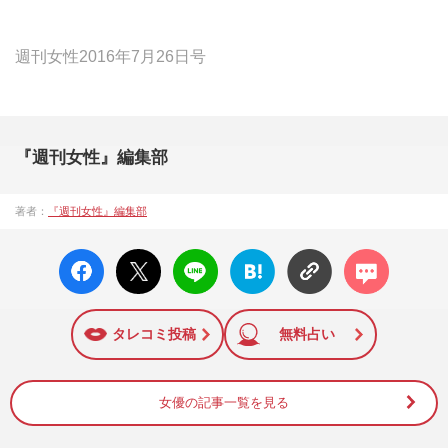
週刊女性2016年7月26日号
『週刊女性』編集部
著者：
『週刊女性』編集部
facebo
X ポス
LINE
はてな
コメン
ok い
ト
ブック
ト
いね
マーク
に追加
タレコミ投稿
無料占い
女優の記事一覧を見る