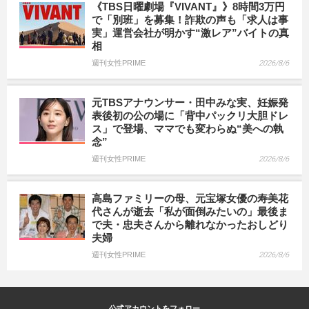
《TBS日曜劇場『VIVANT』》8時間3万円
で「別班」を募集！詐欺の声も「求人は事
実」運営会社が明かす“激レア”バイトの真
相
週刊女性PRIME
2026/8/6
元TBSアナウンサー・田中みな実、妊娠発
表後初の公の場に「背中パックリ大胆ドレ
ス」で登場、ママでも変わらぬ“美への執
念”
週刊女性PRIME
2026/8/6
高島ファミリーの母、元宝塚女優の寿美花
代さんが逝去「私が面倒みたいの」最後ま
で夫・忠夫さんから離れなかったおしどり
夫婦
週刊女性PRIME
2026/8/6
公式アカウントをフォロー