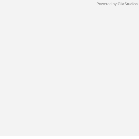
Powered by 
GliaStudios
M
u
t
e