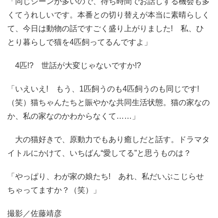
「同じシーンが多いので、待ち時間でお話しする機会も多
くてうれしいです。本番との切り替えが本当に素晴らしく
て、今日は動物の話ですごく盛り上がりました! 私、ひ
とり暮らしで猫を4匹飼ってるんですよ」
4匹!? 世話が大変じゃないですか!?
「いえいえ! もう、1匹飼うのも4匹飼うのも同じです!
（笑）猫ちゃんたちと賑やかな共同生活状態。猫の家なの
か、私の家なのかわからなくて……」
大の猫好きで、原動力でもあり癒しだと話す。ドラマタ
イトルにかけて、いちばん“愛してる”と思うものは？
「やっぱり、わが家の娘たち! あれ、私だいぶこじらせ
ちゃってますか？（笑）」
撮影／佐藤靖彦