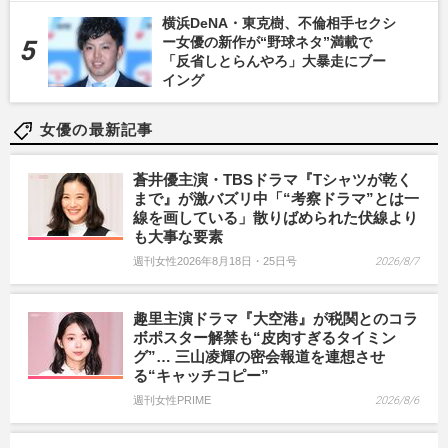
横浜DeNA・東克樹、不倫相手セクシ
ー女優の新作が“野球ネタ”満載で
「反省しとらんやろ」大暴走にブー
イング
女優の最新記事
蒼井優主演・TBSドラマ『Tシャツが乾く
まで』が激バズリ中「“考察ドラマ”とは一
線を画している」散りばめられた伏線より
も大事な要素
週刊女性2026年8月18日・25日号
2026/8/7
趣里主演ドラマ『大空港』が税関とのコラ
ボポスター解禁も“皮肉すぎるタイミン
グ”… 三山凌輝の密会報道を連想させ
る“キャッチコピー”
週刊女性PRIME
2026/8/6