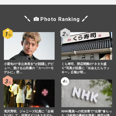
Photo Ranking
小栗旬の“非公表長女”が顔隠しデビ
くら寿司、閉店間際の“ネタ大盛
ュー、透ける山田優の「スーパーモ
り”写真が話題に「出会えたらラッ
デルに」野…
キー」広報が明…
滝沢秀明、ジャニーズ社員に「企画
NHK職員への性加害で“出禁”食らっ
5つ出して」目指すビジネスモデル
た〈5年前の番組出演者〉特定が進