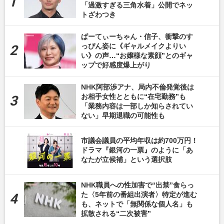
「過激すぎる三角水着」公開でネッ
トざわつき
ぱーてぃーちゃん・信子、衝撃のす
っぴん姿に《ギャルメイクよりい
い》の声…“お嬢様な素顔”とのギャ
ップで好感度爆上がり
NHK阿部渉アナ、局内不倫発覚後は
お相手女性とともに“在宅勤務”も
「業務内容は一部しか知らされてい
ない」早期退職の可能性も
市議会議員の平均年収は約700万円！
ドラマ『銀河の一票』のように「あ
なたが立候補」という選択肢
NHK職員への性加害で“出禁”食らっ
た〈5年前の番組出演者〉特定が進む
も、ネットで「無関係な個人名」も
拡散される“二次被害”