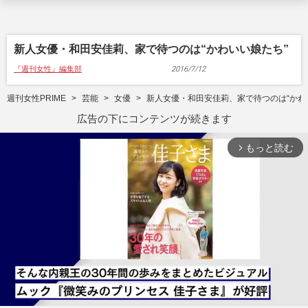
新人女優・和田安佳莉、家で待つのは“かわいい娘たち”
『週刊女性』編集部
2016/7/12
週刊女性PRIME
芸能
女優
新人女優・和田安佳莉、家で待つのは“かわ
広告の下にコンテンツが続きます
もっと読む
arrow_forward_ios