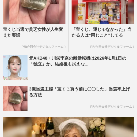
宝くじ当選で貧乏女性が人生変
「宝くじ、運じゃなかった」当
えた実話
たる人は“同じこと”してる
PR(合同会社デジタルファーム )
PR(合同会社デジタルファーム )
元AKB48・川栄李奈の離婚転機は2026年1月1日の
「独立」か、結婚後も拭えな...
3億当選主婦「宝くじ買う前に〇〇した」当選率上げ
る方法
PR(合同会社デジタルファーム )