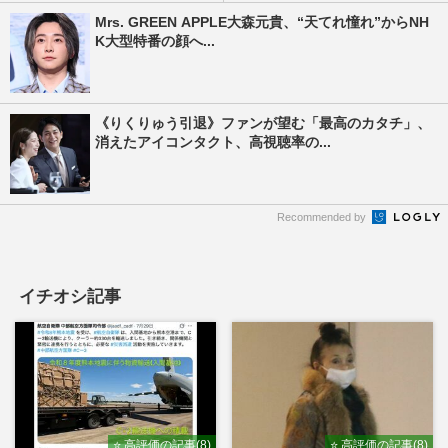
Mrs. GREEN APPLE大森元貴、“天てれ憧れ”からNH
K大型特番の顔へ...
《りくりゅう引退》ファンが望む「最高のカタチ」、
消えたアイコンタクト、高視聴率の...
Recommended by
イチオシ記事
⭐ 高評価の記事(8)
⭐ 高評価の記事(8)