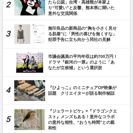
たら公認」台湾・高雄熊が本家よ
り“可愛い”と反響、熊本県に聞いた
意外な交流関係
無印良品の新商品の“胸を小さく見せ
る肌着”に「男性の喜びを無くすな」
犯罪予告に立ち向かう同社の見解
市議会議員の平均年収は約700万円！
ドラマ『銀河の一票』のように「あ
なたが立候補」という選択肢
『ひよっこ』のミニチュアOP映像が
話題 クリエイターが語る制作秘話
『ジェラートピケ』×『ドラゴンクエ
スト』メンズもある！意外なコラボ
の意外な相性、“おうち時間”との親
和性