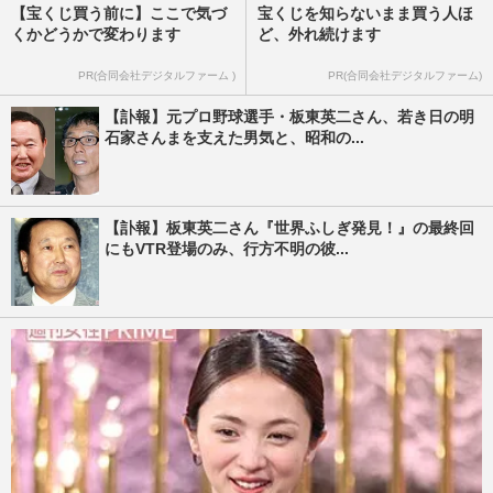
【宝くじ買う前に】ここで気づ
宝くじを知らないまま買う人ほ
くかどうかで変わります
ど、外れ続けます
PR(合同会社デジタルファーム )
PR(合同会社デジタルファーム)
【訃報】元プロ野球選手・板東英二さん、若き日の明
石家さんまを支えた男気と、昭和の...
【訃報】板東英二さん『世界ふしぎ発見！』の最終回
にもVTR登場のみ、行方不明の彼...