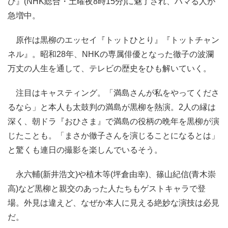
び』(NHK総合・土曜夜8時15分)に魅了され、ハマる人が
急増中。
原作は黒柳のエッセイ『トットひとり』『トットチャン
ネル』。昭和28年、NHKの専属俳優となった徹子の波瀾
万丈の人生を通して、テレビの歴史をひも解いていく。
注目はキャスティング。「満島さんが私をやってくださ
るなら」と本人も太鼓判の満島が黒柳を熱演。2人の縁は
深く、朝ドラ『おひさま』で満島の役柄の晩年を黒柳が演
じたことも。「まさか徹子さんを演じることになるとは」
と驚くも連日の撮影を楽しんでいるそう。
永六輔(新井浩文)や植木等(坪倉由幸)、篠山紀信(青木崇
高)など黒柳と親交のあった人たちもゲストキャラで登
場。外見は違えど、なぜか本人に見える絶妙な演技は必見
だ。