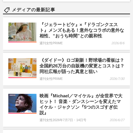
メディアの最新記事
『ジェラートピケ』×『ドラゴンクエス
ト』メンズもある！意外なコラボの意外な
相性、“おうち時間”との親和性
週刊女性PRIME
2026/8/6
《ダイドー》ロゴ刷新！野球場の看板は？
全国約26万台の自販機の変更とコストは？
同社広報が語った真意と狙い
週刊女性PRIME
2026/7/30
映画『Michael／マイケル』が全世界で大
ヒット！ 音楽・ダンスシーンを変えたマ
イケル・ジャクソン『5つのスゴすぎ伝
説』
週刊女性2026年7月7日・14日号
2026/6/27