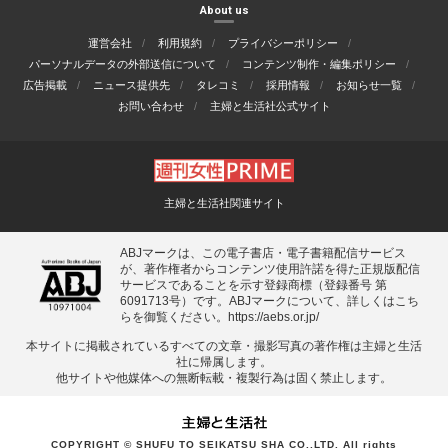
About us
運営会社
利用規約
プライバシーポリシー
パーソナルデータの外部送信について
コンテンツ制作・編集ポリシー
広告掲載
ニュース提供先
タレコミ
採用情報
お知らせ一覧
お問い合わせ
主婦と生活社公式サイト
主婦と生活社関連サイト
ABJマークは、この電子書店・電子書籍配信サービス
が、著作権者からコンテンツ使用許諾を得た正規版配信
サービスであることを示す登録商標（登録番号 第
6091713号）です。ABJマークについて、詳しくはこち
らを御覧ください。
https://aebs.or.jp/
本サイトに掲載されているすべての⽂章・撮影写真の著作権は主婦と⽣活
社に帰属します。
他サイトや他媒体への無断転載・複製⾏為は固く禁⽌します。
COPYRIGHT © SHUFU TO SEIKATSU SHA CO.,LTD. All rights