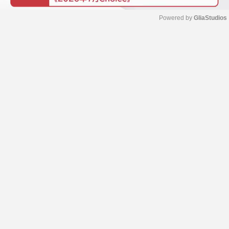
Powered by 
GliaStudios
M
u
t
e