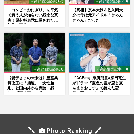
⭐ 高評価の記事(8.7)
⭐ 高評価の記事(7.8)
「コンビニおにぎり」を平気
【真相】京本大我＆佐久間大
で買う人が知らない残念な真
介の母は元アイドル「きゃん
実！原材料表示に隠された添
きゃん」だった
加物の正体
⭐ 高評価の記事(9)
⭐ 高評価の記事(10)
《愛子さまの未来は》皇室典
『ACEes』浮所飛貴×深田竜生
範改正に「拙速」「女性差
がドラマ『夏色の雲が恋と嵐
別」と国内外から異論…残さ
をまきおこす』で挑んだ恋人
れた「再改正」の道
役、照れながら挑んだキュン
シーン秘話
Photo Ranking