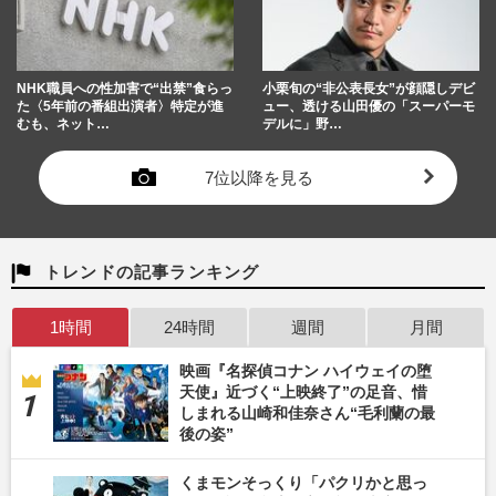
NHK職員への性加害で“出禁”食らっ
小栗旬の“非公表長女”が顔隠しデビ
た〈5年前の番組出演者〉特定が進
ュー、透ける山田優の「スーパーモ
むも、ネット…
デルに」野…
7位以降を見る
トレンドの記事ランキング
1時間
24時間
週間
月間
映画『名探偵コナン ハイウェイの堕
天使』近づく“上映終了”の足音、惜
しまれる山崎和佳奈さん“毛利蘭の最
後の姿”
くまモンそっくり「パクリかと思っ