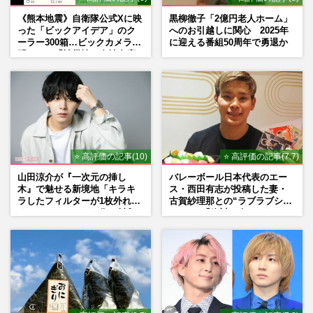
《熊本地震》自衛隊公式Xに映
黒柳徹子「2億円老人ホーム」
った「ビックアイデア」のク
へのお引越しに関心 2025年
ーラー300箱…ビックカメラが
に迎える番組50周年で勇退か
明かした「被災地に自社在庫
提供」の真相
⭐ 高評価の記事(10)
⭐ 高評価の記事(7.7)
山田涼介が『一次元の挿し
バレーボール日本代表のエー
木』で魅せる新境地「キラキ
ス・西田有志が投稿した妻・
ラしたフィルターが1枚外れて
古賀紗理那との“ラブラブショ
くれたら」アイドル像を封印
ット”に「絶対に今じゃない」
した覚悟
「空気読んで」ネット上で批
判殺到の理由