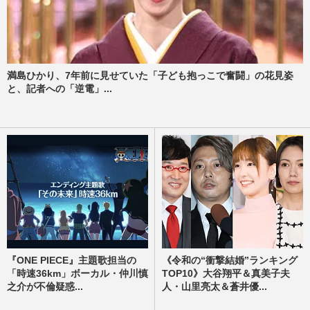
満島ひかり、7年前に見せていた「子ども抱っこで奮闘」の花見姿
と、記者への「逆電」...
『ONE PIECE』主題歌担当の
《令和の“衝撃結婚”ランキング
「時速36km」ボーカル・仲川慎
TOP10》大谷翔平＆真美子夫
之介が不倫疑惑...
人・山里亮太＆蒼井優...