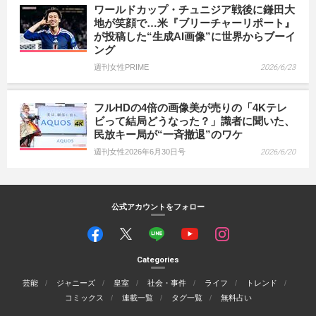
ワールドカップ・チュニジア戦後に鎌田大
地が笑顔で…米『ブリーチャーリポート』
が投稿した“生成AI画像”に世界からブーイ
ング
週刊女性PRIME
2026/6/23
フルHDの4倍の画像美が売りの「4Kテレ
ビって結局どうなった？」識者に聞いた、
民放キー局が“一斉撤退”のワケ
週刊女性2026年6月30日号
2026/6/20
公式アカウントをフォロー
Categories
芸能
ジャニーズ
皇室
社会・事件
ライフ
トレンド
コミックス
連載一覧
タグ一覧
無料占い