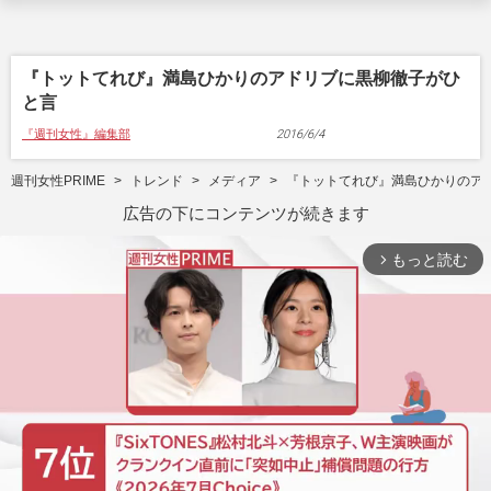
『トットてれび』満島ひかりのアドリブに黒柳徹子がひ
と言
『週刊女性』編集部
2016/6/4
週刊女性PRIME
トレンド
メディア
『トットてれび』満島ひかりのア
広告の下にコンテンツが続きます
もっと読む
arrow_forward_ios