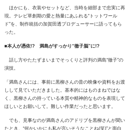
ほかにも、衣装やセットなど、当時を細部まで忠実に再
現。テレビ草創期の愛と熱量にあふれる“トットワール
ド”を、制作統括の加賀田透プロデューサーに語ってもら
った。
■本人が憑依!? 満島がすっかり“徹子脳”に!?
話し方やたたずまいまでそっくりと評判の満島“徹子”の
演技。
「満島さんには、事前に黒柳さんの昔の映像や資料をお渡
しして見ていただきました。基本的にはものまねではな
く、黒柳さんの持っている本質や精神的なものを表現して
ほしいとお願いして。難しい作業だったと思います。
でも、見事なのが満島さんのアドリブを黒柳さんが聞い
たとき、“何かいかにも私が言いそうなことね(笑)”と面白