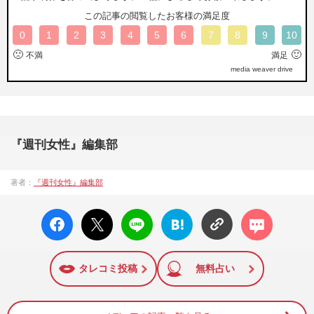
この記事の閲覧したお客様の満足度
0
1
2
3
4
5
6
7
8
9
10
🙁
🙂
不満
満足
media weaver drive
『週刊女性』編集部
著者：
『週刊女性』編集部
facebo
X ポス
LINE
はてな
コメン
ok い
ト
ブック
ト
いね
マーク
に追加
タレコミ投稿
無料占い