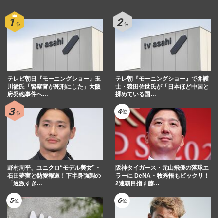
テレビ朝日『モーニングショー』玉
テレ朝『モーニングショー』で弁護
川徹氏「警察官が死刑にした」大阪
士・猿田佐世氏が「日本ほど中国と
府発砲事件へ…
揉めている国…
野村周平、ユニクロ“モデル美女”・
阪神タイガース・元山飛優の落球エ
石田夢実と熱愛報道！下半身強調の
ラーに DeNA・牧秀悟もビックリ！
「過激すぎ…
2連覇目指す藤…