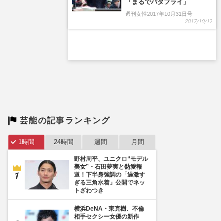
芸能の記事ランキング
1時間
24時間
週間
月間
野村周平、ユニクロ“モデル
美女”・石田夢実と熱愛報
道！下半身強調の「過激す
ぎる三角水着」公開でネッ
トざわつき
横浜DeNA・東克樹、不倫
相手セクシー女優の新作