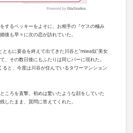
Powered by 
GliaStudios
M
をするベッキーをよそに、お相手の『ゲスの極み
u
婚後も早々に次の恋が訪れていた。
t
e
ともに宴会を終えて出てきた川谷と"miwa似"美女
て、その数日後にもふたりは同じバーに現れた。
くると、今度は川谷が住んでいるタワーマンション
ところを直撃。初めは驚いたような顔をしていた
残したまま、質問に答えてくれた。