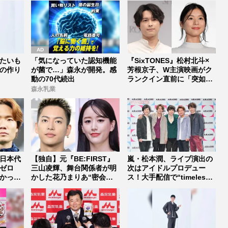
たいも
「気になっていた認知機能
『SixTONES』松村北斗×
の作り
が菌で…」森永が開発。感
芳根京子、W主演映画がク
動の70代続出
ランクイン直前に「突如中
止...
森永乳業
日本代
【独自】元『BE:FIRST』
嵐・松本潤、ライブ演出の
ゼロ
三山凌輝、舞台関係者が明
次はアイドルプロデュー
かった
かした花乃まりあ“密会報
ス！大手配信で“timelesz
道...
式...