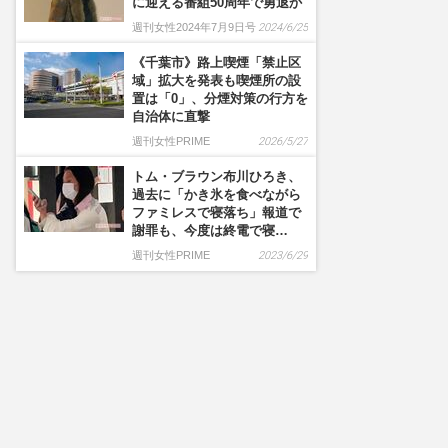
に迎える番組50周年で勇退か
週刊女性2024年7月9日号
2024/6/25
《千葉市》路上喫煙「禁止区
域」拡大を発表も喫煙所の設
置は「0」、分煙対策の行方を
自治体に直撃
週刊女性PRIME
2026/5/27
トム・ブラウン布川ひろき、
過去に「かき氷を食べながら
ファミレスで寝落ち」報道で
謝罪も、今度は終電で寝…
週刊女性PRIME
2023/6/29