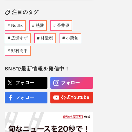
注目のタグ
Netflix
熱愛
蒼井優
広瀬すず
林遣都
小栗旬
野村周平
SNSで最新情報を発信中！
フォロー
フォロー
フォロー
公式Youtube