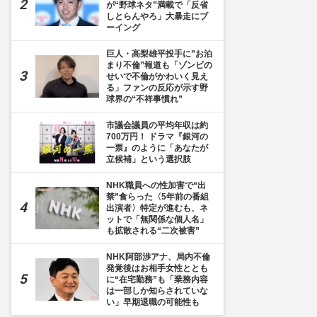
が“野球ネタ”満載で「反省
しとらんやろ」大暴走にブ
ーイング
巨人・高梨雄平投手に”お泊
まり不倫”報道も「ゾンビの
せいで不倫がかわいく見え
る」ファンの反応が示す野
球界の“不祥事慣れ”
市議会議員の平均年収は約
700万円！ ドラマ『銀河の
一票』のように「あなたが
立候補」という選択肢
NHK職員への性加害で“出
禁”食らった〈5年前の番組
出演者〉特定が進むも、ネ
ットで「無関係な個人名」
も拡散される“二次被害”
NHK阿部渉アナ、局内不倫
発覚後はお相手女性ととも
に“在宅勤務”も「業務内容
は一部しか知らされていな
い」早期退職の可能性も