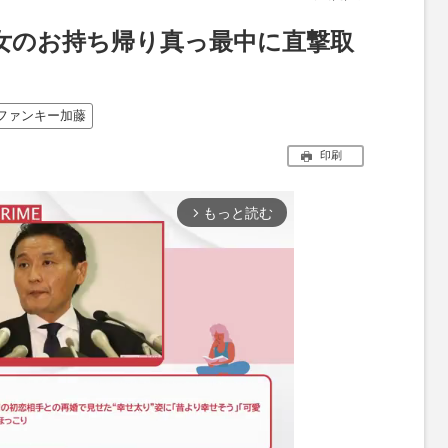
美女のお持ち帰り真っ最中に直撃取
ファンキー加藤
印刷
もっと読む
arrow_forward_ios