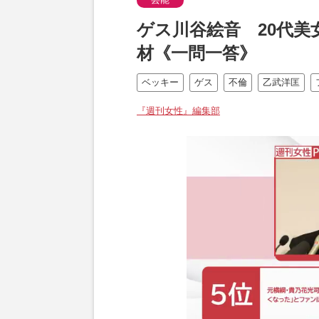
ゲス川谷絵音 20代
材《一問一答》
ベッキー
ゲス
不倫
乙武洋匡
『週刊女性』編集部