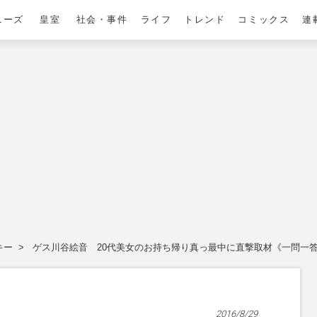
ニーズ
皇室
社会・事件
ライフ
トレンド
コミックス
連
キー
ゲス川谷絵音 20代美女のお持ち帰り真っ最中に直撃取材《一問一
2016/8/29