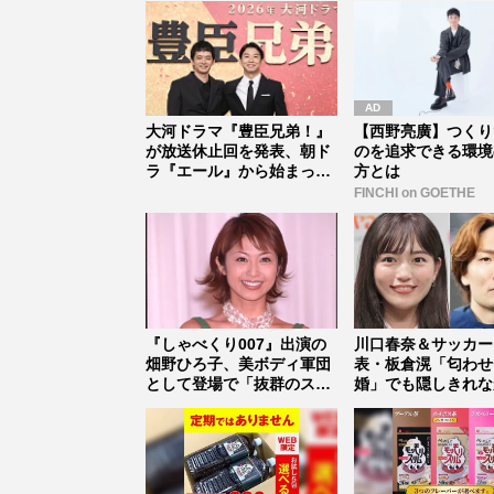
大河ドラマ『豊臣兄弟！』
【西野亮廣】つくり
が放送休止回を発表、朝ド
のを追求できる環境
ラ『エール』から始まった
方とは
「見習う...
FINCHI on GOETHE
『しゃべくり007』出演の
川口春奈＆サッカー
畑野ひろ子、美ボディ軍団
表・板倉滉「匂わせ
として登場で「抜群のスタ
婚」でも隠しきれな
イルは...
セレブすぎ...