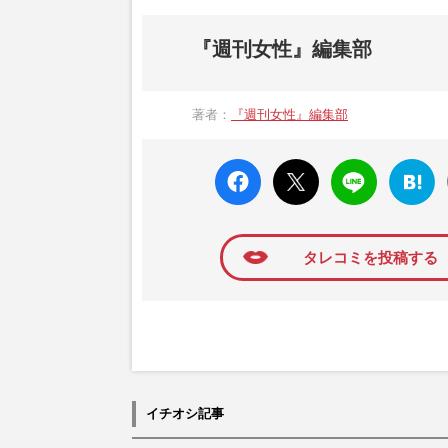
『週刊女性』編集部
著者：
『週刊女性』編集部
faceboo
X ポス
LINE
はてな
k いい
ト
ブック
ね
マーク
に追加
タレコミを投稿する
イチオシ記事