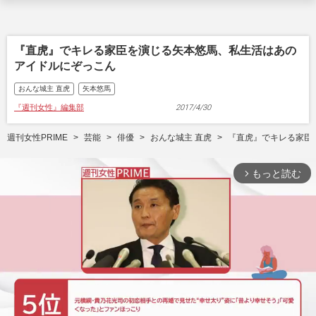
『直虎』でキレる家臣を演じる矢本悠馬、私生活はあの
アイドルにぞっこん
おんな城主 直虎
矢本悠馬
『週刊女性』編集部
2017/4/30
週刊女性PRIME
芸能
俳優
おんな城主 直虎
『直虎』でキレる家臣
もっと読む
arrow_forward_ios