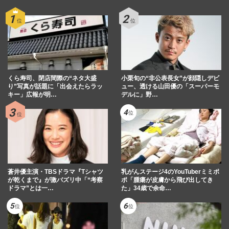
くら寿司、閉店間際の“ネタ大盛
小栗旬の“非公表長女”が顔隠しデビ
り”写真が話題に「出会えたらラッ
ュー、透ける山田優の「スーパーモ
キー」広報が明…
デルに」野…
蒼井優主演・TBSドラマ『Tシャツ
乳がんステージ4のYouTuberミミポ
が乾くまで』が激バズリ中「“考察
ポ「腫瘍が皮膚から飛び出してき
ドラマ”とは一…
た」34歳で余命…