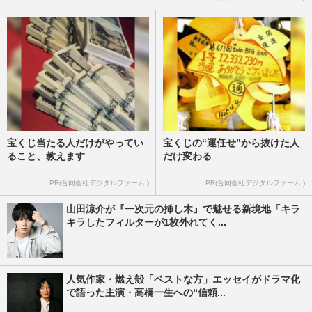
宝くじ当たる人だけがやってい
宝くじの“運任せ”から抜けた人
ること、教えます
だけ変わる
PR(合同会社デジタルファーム )
PR(合同会社デジタルファーム )
山田涼介が『一次元の挿し木』で魅せる新境地「キラ
キラしたフィルターが1枚外れてく...
人気作家・燃え殻「ベストな方」エッセイがドラマ化
で語った主演・高橋一生への“信頼...