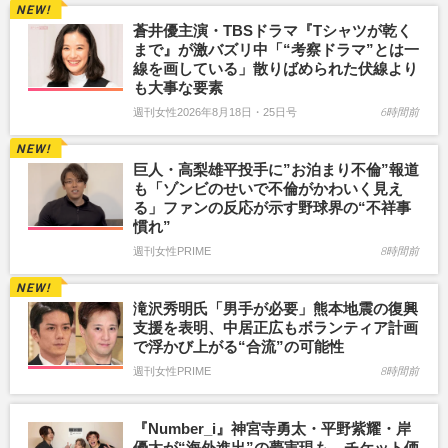
蒼井優主演・TBSドラマ『Tシャツが乾く
まで』が激バズリ中「“考察ドラマ”とは一
線を画している」散りばめられた伏線より
も大事な要素
週刊女性2026年8月18日・25日号
6時間前
巨人・高梨雄平投手に”お泊まり不倫”報道
も「ゾンビのせいで不倫がかわいく見え
る」ファンの反応が示す野球界の“不祥事
慣れ”
週刊女性PRIME
8時間前
滝沢秀明氏「男手が必要」熊本地震の復興
支援を表明、中居正広もボランティア計画
で浮かび上がる“合流”の可能性
週刊女性PRIME
8時間前
『Number_i』神宮寺勇太・平野紫耀・岸
優太が“海外進出”の夢実現も、チケット価