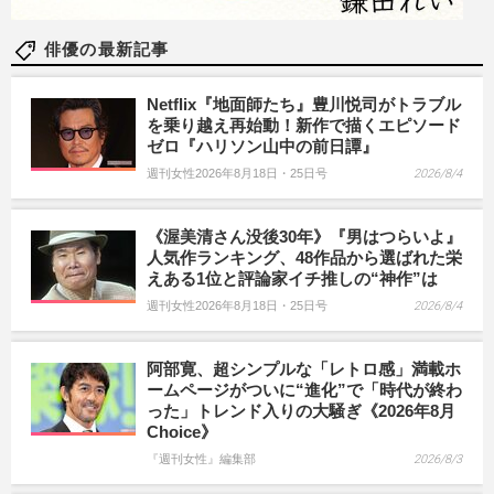
俳優の最新記事
Netflix『地面師たち』豊川悦司がトラブル
を乗り越え再始動！新作で描くエピソード
ゼロ『ハリソン山中の前日譚』
週刊女性2026年8月18日・25日号
2026/8/4
《渥美清さん没後30年》『男はつらいよ』
人気作ランキング、48作品から選ばれた栄
えある1位と評論家イチ推しの“神作”は
週刊女性2026年8月18日・25日号
2026/8/4
阿部寛、超シンプルな「レトロ感」満載ホ
ームページがついに“進化”で「時代が終わ
った」トレンド入りの大騒ぎ《2026年8月
Choice》
『週刊女性』編集部
2026/8/3