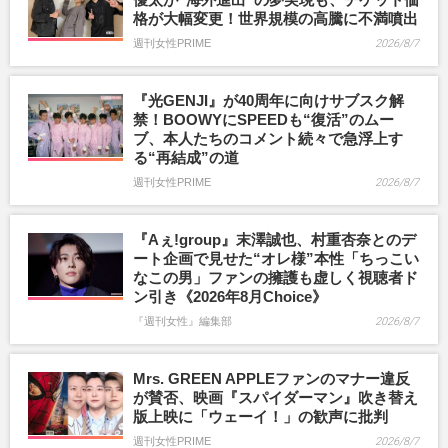
格が大幅変更！世界規模の高騰に不満噴出
週刊女性PRIME
2026/8/7
『光GENJI』が40周年に向けサブスク解
禁！BOOWYにSPEEDも“復活”のムー
ブ、本人たちのコメント続々で急浮上す
る“再結成”の道
週刊女性PRIME
2026/8/7
『Aぇ!group』末澤誠也、村重杏奈とのデ
ート企画で見せた“オレ様”本性「ちっこい
なこの男」ファンの擁護も虚しく視聴者ド
ン引き《2026年8月Choice》
『週刊女性』編集部
2026/8/7
Mrs. GREEN APPLEファンのマナー違反
が賛否、映画『スパイダーマン』吹き替え
版上映に「ウェーイ！」の歓声に批判
週刊女性PRIME
2026/8/7