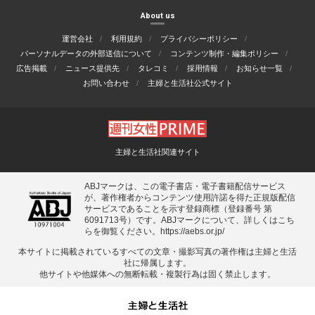
About us
運営会社
利用規約
プライバシーポリシー
パーソナルデータの外部送信について
コンテンツ制作・編集ポリシー
広告掲載
ニュース提供先
タレコミ
採用情報
お知らせ一覧
お問い合わせ
主婦と生活社公式サイト
主婦と生活社関連サイト
ABJマークは、この電子書店・電子書籍配信サービス
が、著作権者からコンテンツ使用許諾を得た正規版配信
サービスであることを示す登録商標（登録番号 第
6091713号）です。ABJマークについて、詳しくはこち
らを御覧ください。
https://aebs.or.jp/
本サイトに掲載されているすべての⽂章・撮影写真の著作権は主婦と⽣活
社に帰属します。
他サイトや他媒体への無断転載・複製⾏為は固く禁⽌します。