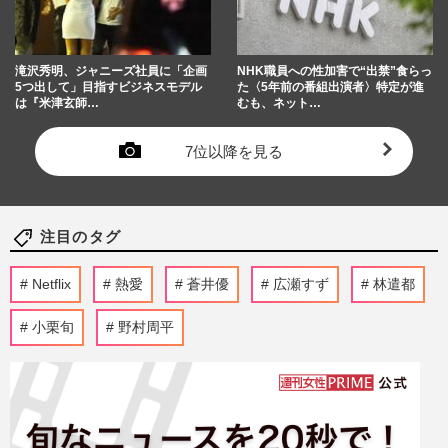
滝沢秀明、ジャニーズ社員に「企画
NHK職員への性加害で“出禁”食らっ
5つ出して」目指すビジネスモデル
た〈5年前の番組出演者〉特定が進
は『米津玄師…
むも、ネット…
7位以降を見る
注目のタグ
Netflix
熱愛
蒼井優
広瀬すず
林遣都
小栗旬
野村周平