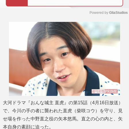
Powered by 
GliaStudios
M
u
t
e
大河ドラマ『おんな城主 直虎』の第15話（4月16日放送）
で、今川の手の者に襲われた直虎（柴咲コウ）を守り、見
せ場を作った中野直之役の矢本悠馬。直之の心の内と、矢
本自身の素顔に迫った。