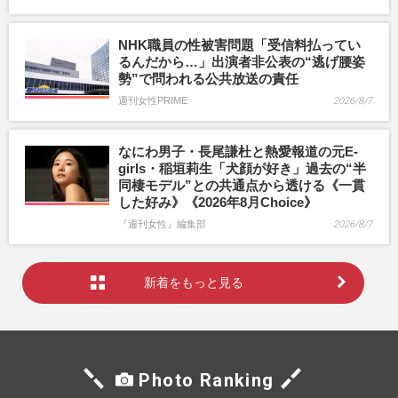
NHK職員の性被害問題「受信料払ってい
るんだから…」出演者非公表の“逃げ腰姿
勢”で問われる公共放送の責任
週刊女性PRIME
2026/8/7
なにわ男子・長尾謙杜と熱愛報道の元E-
girls・稲垣莉生「犬顔が好き」過去の“半
同棲モデル”との共通点から透ける《一貫
した好み》《2026年8月Choice》
『週刊女性』編集部
2026/8/7
新着をもっと見る
Photo Ranking