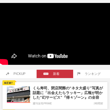
PICKUP
新着
ランキング
くら寿司、閉店間際の“ネタ大盛り”写真が
話題に「出会えたらラッキー」広報が明か
した“幻サービス”『得々ゾーン』の全容
週刊女性PRIME
5時間前