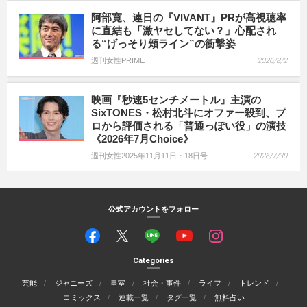
阿部寛、連日の『VIVANT』PRが高視聴率
に直結も「激ヤセしてない？」心配され
る“げっそり頬ライン”の衝撃姿
週刊女性PRIME
2026/8/2
映画『秒速5センチメートル』主演の
SixTONES・松村北斗にオファー殺到、プ
ロから評価される「普通っぽい役」の演技
《2026年7月Choice》
週刊女性2025年11月11日・18日号
2026/7/30
公式アカウントをフォロー
Categories
芸能
ジャニーズ
皇室
社会・事件
ライフ
トレンド
コミックス
連載一覧
タグ一覧
無料占い