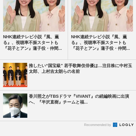
NHK連続テレビ小説『風、薫
NHK連続テレビ小説『風、薫
る』、視聴率不振スタートも
る』、視聴率不振スタートも
『花子とアン』蓮子役・仲間...
『花子とアン』蓮子役・仲間...
推したい“国宝級” 若手歌舞伎俳優は…注目株に中村玉
太郎、上村吉太朗らの名前
香川照之がTBSドラマ『VIVANT』の続編映画に出演
へ、『半沢直樹』チームと福...
Recommended by