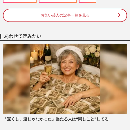
ランキング》大谷翔平＆真美子夫人・星野
源＆新垣結衣らを抑えた1…
週刊女性2026年7月7日・14日号
2026/7/6
お笑い芸人の記事一覧を見る
カズレーザー『超調査チューズデイ』が視
聴率苦戦、フジのスタッフが接近する“中
あわせて読みたい
居問題”降格元プロデュー…
週刊女性PRIME
2026/4/28
フジテレビ4月改編、『サン!シャイン』な
どGP帯4割刷新するも視聴者は「再放送で
いい」厳しい声相次ぐ
週刊女性PRIME
2026/3/11
フジテレビ、カズレーザー＆ニューヨーク
初タッグの新番組に「どう考えても実力不
足」過去“最大”の改編発…
週刊女性PRIME
2026/3/10
「宝くじ、運じゃなかった」当たる人は“同じこと”してる