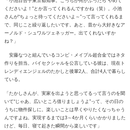
「小池百合子東京都知事。こっちが何かふったら“やめて
くださいよ！”とか言ってくれるんですかね（笑）。小池
さんが“ちょっと待ってくださいよ～”って言ってくれるま
で、同じこと繰り返したいです。あと、昔から大好きなア
ーノルド・シュワルツェネッガー。出てくれないすか
ね？」
安藤なつと組んでいるコンビ・メイプル超合金ではネタ
作りを担当。バイセクシャルを公言している彼は、現在ト
レンディエンジェルのたかしと後輩2人、合計4人で暮らし
ている。
「たかしさんが、実家を出ようと思ってるって言うのを聞
いて“じゃあ、広いところ借りましょうよ”って、その日の
うちに物件探しに。楽しいことは早くやりたくなっちゃう
んですよね。実現するまでは3～4か月くらいかかりました
けど、毎日、寝て起きた瞬間から楽しいです」