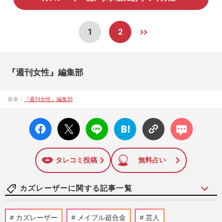
1
2
『週刊女性』編集部
著者：
『週刊女性』編集部
facebo
X ポス
LINE
はてな
コメン
ok い
ト
ブック
ト
いね
マーク
に追加
タレコミ投稿
無料占い
カズレーザーに関する記事一覧
【令和編】《有名人の「衝撃だった」結婚
カズレーザー
メイプル超合金
芸人