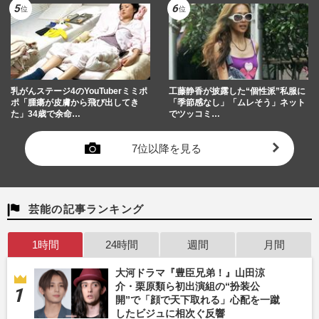
乳がんステージ4のYouTuberミミポ
工藤静香が披露した“個性派”私服に
ポ「腫瘍が皮膚から飛び出してき
「季節感なし」「ムレそう」ネット
た」34歳で余命…
でツッコミ…
7位以降を見る
芸能の記事ランキング
1時間
24時間
週間
月間
大河ドラマ『豊臣兄弟！』山田涼
介・栗原類ら初出演組の“扮装公
開”で「顔で天下取れる」心配を一蹴
したビジュに相次ぐ反響