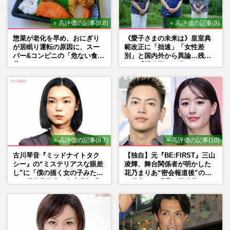
⭐ 高評価の記事(8.8)
⭐ 高評価の記事(9)
惣菜が老化を早め、おにぎり
《愛子さまの未来は》皇室典
が居眠り運転の原因に、スー
範改正に「拙速」「女性差
パー&コンビニの「危ない食
別」と国内外から異論…残さ
品」
れた「再改正」の道
⭐ 高評価の記事(9.7)
⭐ 高評価の記事(10)
古川琴音『ミッドナイトタク
【独自】元『BE:FIRST』三山
シー』の“ミステリアスな眼差
凌輝、舞台関係者が明かした
し”に「僕の描く女の子みた
花乃まりあ“密会報道後”の呆
い」現代美術家・奈良美智氏
れ発言と、『愛の不時着』の
もSNSで“公認”
劇場が答えた共演舞台の行方