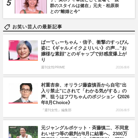
群のスタイルは健在」元夫・柏原崇
との“離婚と今”
お笑い芸人の最新記事
ぱーてぃーちゃん・信子、衝撃のすっぴん
姿に《ギャルメイクよりいい》の声…“お
嬢様な素顔”とのギャップで好感度爆上が
り
週刊女性PRIME
2026/8/6
村重杏奈、オリラジ藤森慎吾から自宅“出
入り禁止”にされて「わかる気がする」の
声、狙うはフワちゃんのポジション《2026
年8月Choice》
『週刊女性』編集部
2026/8/5
元ジャングルポケット・斉藤慎二、不同意
わいせつ等の裁判が8月に結審へ、2300万