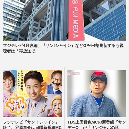
フジテレビ4月改編、『サン!シャイン』などGP帯4割刷新するも視
聴者は「再放送で...
フジテレビ『サン！シャイン』
TBS上田晋也MCの新番組『サン
終了、谷原章介は日曜新番組MC
デーQ』が「サンジャポの延