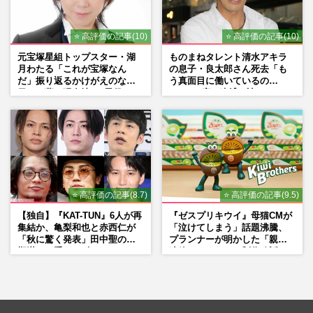
⭐ 高評価の記事(10)
⭐ 高評価の記事(10)
元宝塚星組トップスター・湖
ものまねタレント清水アキラ
月わたる「これが宝塚なん
の息子・良太郎さん死去「も
だ」振り返るかけがえのない
う真面目に働いているの
日々、夢の現在地と“男役”へ
で」、2度の逮捕も諦めなかっ
の思い
た芸能界“波乱に満ちた37年”
⭐ 高評価の記事(8.7)
⭐ 高評価の記事(9.5)
【独自】『KAT-TUN』6人が再
『ゼスプリキウイ』母猫CMが
集結か、亀梨和也と赤西仁が
「泣けてしまう」話題沸騰、
「秋に驚く発表」田中聖の刑
プランナーが明かした「親に
期満了と重なる“匂わせ”では
連絡したくなる」制作秘話
ない理由