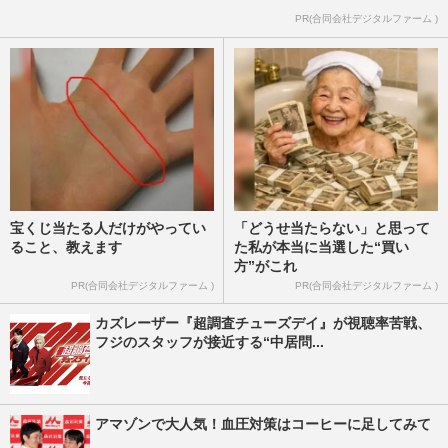
櫻井翔が上位！ 1000人が選ぶ【理想の先
PR(合同会社デジタルファーム )
生】有名人ランキング
週刊女性2026年2月17日号
2026/2/11
宝くじ当たる人だけがやってい
「どうせ当たらない」と思って
ること、教えます
た私が本当に当選した“買い
方”がこれ
PR(合同会社デジタルファーム )
PR(合同会社デジタルファーム )
カズレーザー『超調査チューズデイ』が視聴率苦戦、
フジのスタッフが接近する“中居問...
アマゾンで大人気！血圧対策はコーヒーに足してみて