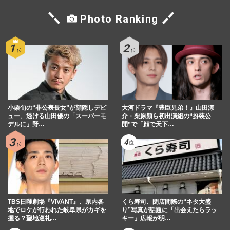
Photo Ranking
小栗旬の“非公表長女”が顔隠しデビ
大河ドラマ『豊臣兄弟！』山田涼
ュー、透ける山田優の「スーパーモ
介・栗原類ら初出演組の“扮装公
デルに」野…
開”で「顔で天下…
TBS日曜劇場『VIVANT』、県内各
くら寿司、閉店間際の“ネタ大盛
地でロケが行われた岐阜県がカギを
り”写真が話題に「出会えたらラッ
握る？聖地巡礼…
キー」広報が明…