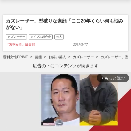
カズレーザー、型破りな素顔「ここ20年くらい何も悩み
がない」
カズレーザー
メイプル超合金
芸人
『週刊女性』編集部
2017/5/17
週刊女性PRIME
芸能
お笑い芸人
カズレーザー
カズレーザー、型
広告の下にコンテンツが続きます
もっと読む
arrow_forward_ios