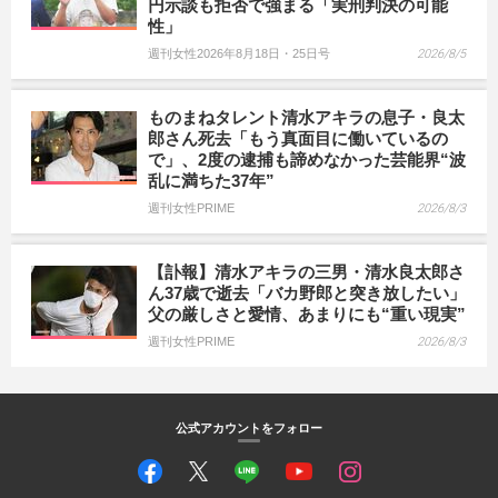
円示談も拒否で強まる「実刑判決の可能
性」
週刊女性2026年8月18日・25日号
2026/8/5
ものまねタレント清水アキラの息子・良太
郎さん死去「もう真面目に働いているの
で」、2度の逮捕も諦めなかった芸能界“波
乱に満ちた37年”
週刊女性PRIME
2026/8/3
【訃報】清水アキラの三男・清水良太郎さ
ん37歳で逝去「バカ野郎と突き放したい」
父の厳しさと愛情、あまりにも“重い現実”
週刊女性PRIME
2026/8/3
公式アカウントをフォロー