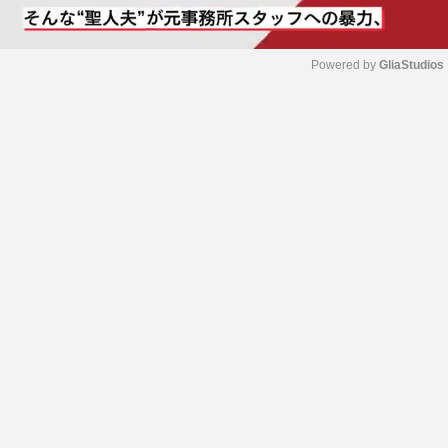
Powered by 
GliaStudios
M
u
t
e