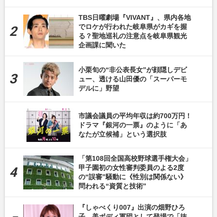
TBS日曜劇場『VIVANT』、県内各地
でロケが行われた岐阜県がカギを握
る？聖地巡礼の注意点を岐阜県観光
企画課に聞いた
小栗旬の“非公表長女”が顔隠しデビ
ュー、透ける山田優の「スーパーモ
デルに」野望
市議会議員の平均年収は約700万円！
ドラマ『銀河の一票』のように「あ
なたが立候補」という選択肢
「第108回全国高校野球選手権大会」
甲子園初の女性審判委員のよる2度
の“誤審”騒動に《性別は関係ない》
問われる“資質と技術”
『しゃべくり007』出演の畑野ひろ
子、美ボディ軍団として登場で「抜