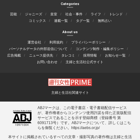
Categories
芸能
ジャニーズ
皇室
社会・事件
ライフ
トレンド
コミックス
連載一覧
タグ一覧
無料占い
About us
運営会社
利用規約
プライバシーポリシー
パーソナルデータの外部送信について
コンテンツ制作・編集ポリシー
広告掲載
ニュース提供先
タレコミ
採用情報
お知らせ一覧
お問い合わせ
主婦と生活社公式サイト
主婦と生活社関連サイト
ABJマークは、この電子書店・電子書籍配信サービス
が、著作権者からコンテンツ使用許諾を得た正規版配信
サービスであることを示す登録商標（登録番号 第
6091713号）です。ABJマークについて、詳しくはこち
らを御覧ください。
https://aebs.or.jp/
本サイトに掲載されているすべての⽂章・撮影写真の著作権は主婦と⽣活