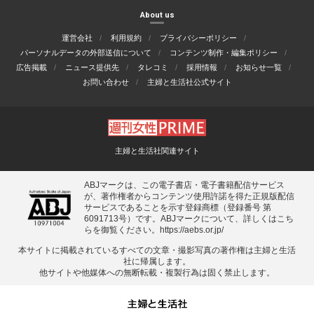
About us
運営会社
利用規約
プライバシーポリシー
パーソナルデータの外部送信について
コンテンツ制作・編集ポリシー
広告掲載
ニュース提供先
タレコミ
採用情報
お知らせ一覧
お問い合わせ
主婦と生活社公式サイト
主婦と生活社関連サイト
ABJマークは、この電子書店・電子書籍配信サービス
が、著作権者からコンテンツ使用許諾を得た正規版配信
サービスであることを示す登録商標（登録番号 第
6091713号）です。ABJマークについて、詳しくはこち
らを御覧ください。
https://aebs.or.jp/
本サイトに掲載されているすべての⽂章・撮影写真の著作権は主婦と⽣活
社に帰属します。
他サイトや他媒体への無断転載・複製⾏為は固く禁⽌します。