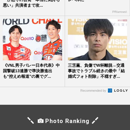
悪い」共演者まで攻...
PR(arrows)
《VNL男子バレー日本代表》中
三笘薫、負傷でW杯離脱→交通
国撃破13連勝で準決勝進出
事故でトラブル続きの最中「結
も“控えめ報道”の裏でグ...
婚式フォト削除」不穏すぎ...
Recommended by
Photo Ranking