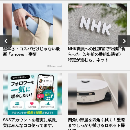
堅牢さ・コスパだけじゃない最
NHK職員への性加害で“出禁”食
新「arrows」事情
らった〈5年前の番組出演者〉
特定が進むも、ネット...
PR(arrows)
SNSアカウントを着実に成長。
四角い部屋を四角く拭く！壁際
実はみんなココ使ってます。
までしっかり拭けるロボット掃