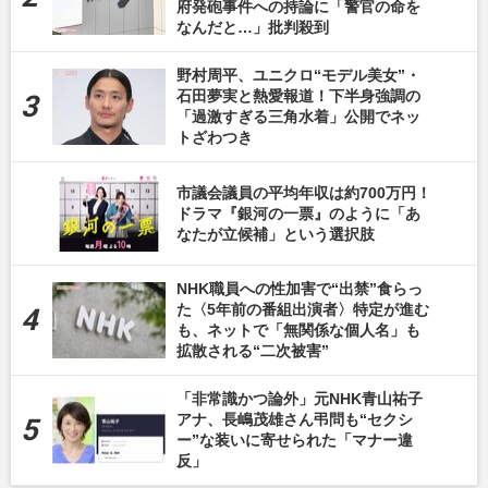
府発砲事件への持論に「警官の命を
なんだと…」批判殺到
野村周平、ユニクロ“モデル美女”・
石田夢実と熱愛報道！下半身強調の
「過激すぎる三角水着」公開でネッ
トざわつき
市議会議員の平均年収は約700万円！
ドラマ『銀河の一票』のように「あ
なたが立候補」という選択肢
NHK職員への性加害で“出禁”食らっ
た〈5年前の番組出演者〉特定が進む
も、ネットで「無関係な個人名」も
拡散される“二次被害”
「非常識かつ論外」元NHK青山祐子
アナ、長嶋茂雄さん弔問も“セクシ
ー”な装いに寄せられた「マナー違
反」