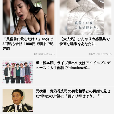
「風俗前に飲むだけ！」45分で
【大人気】ひんやり冷感寝具で
3回戦も余裕！980円で朝まで絶
快適な睡眠をあなたに。
好調
PR(健商株式会社)
PR(アイリスプラザ)
嵐・松本潤、ライブ演出の次はアイドルプロデ
ュース！大手配信で“timelesz式...
元横綱・貴乃花光司の初恋相手との再婚で見せ
た“幸せ太り”姿に「昔より幸せそう」「...