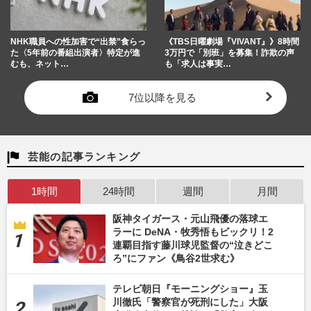
NHK職員への性加害で“出禁”食らっ
《TBS日曜劇場『VIVANT』》8時間
た〈5年前の番組出演者〉特定が進
3万円で「別班」を募集！詐欺の声
むも、ネット…
も「求人は事実…
7位以降を見る
芸能の記事ランキング
1時間
24時間
週間
月間
阪神タイガース・元山飛優の落球エ
ラーに DeNA・牧秀悟もビックリ！2
連覇目指す藤川球児監督の“泣きどこ
ろ”にファン《鳥谷2世求む》
テレビ朝日『モーニングショー』玉
川徹氏「警察官が死刑にした」大阪