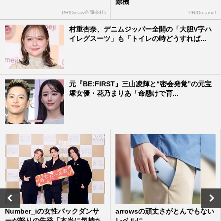
除機
PR(Dreaw合同会社)
PR(Dreame)
村重杏奈、デニムジッパー全開の「大胆V字ハ
イレグスーツ」も「トイレの時どうすれば...
元『BE:FIRST』三山凌輝と“密会発覚”の元宝
塚女優・花乃まりあ「命懸けで育...
Number_iの女性バックダンサ
arrowsの頑丈さがとんでもない
ーが怒りの告発「本当に気持ち
レベルに