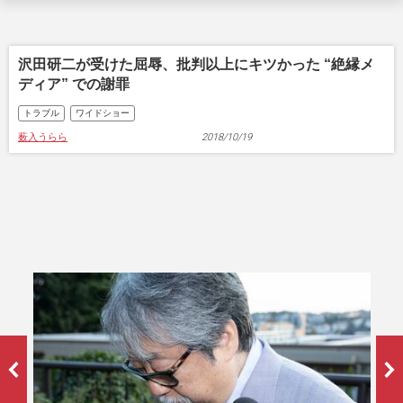
沢田研二が受けた屈辱、批判以上にキツかった “絶縁メ
ディア” での謝罪
トラブル
ワイドショー
薮入うらら
2018/10/19