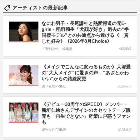
アーティストの最新記事
なにわ男子・長尾謙杜と熱愛報道の元E-
girls・稲垣莉生「犬顔が好き」過去の“半
同棲モデル”との共通点から透ける《一貫
した好み》《2026年8月Choice》
『週刊女性』編集部
0時間前
《メイクでこんなに変わるものか》大塚愛
の“大人メイク”に驚きの声…“あざとかわ
いい”からの路線変更
週刊女性PRIME
2026/8/5
《デビュー30周年のSPEED》メンバー・
新垣仁絵さんデザインのカセットテープ販
売も「再生できない」奇策に戸惑うファン
も
週刊女性PRIME
2026/8/5