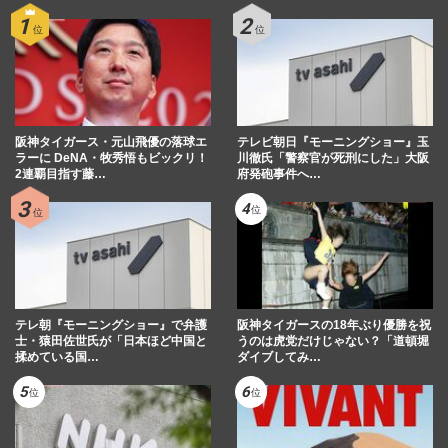
阪神タイガース・元山飛優の落球エ
テレビ朝日『モーニングショー』玉
ラーに DeNA・牧秀悟もビックリ！
川徹氏「警察官が死刑にした」大阪
2連覇目指す藤…
府発砲事件へ…
テレ朝『モーニングショー』で弁護
阪神タイガースの18年ぶり優勝を祝
士・猿田佐世氏が「日本ほど中国と
うのは虎党だけじゃない？「道頓堀
揉めている国…
ダイブしてみ…