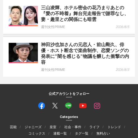
三山凌輝、ホテル密会の花乃まりあとの
『愛の不時着』舞台完走報告で謝罪なし、
妻・趣里との関係にも暗雲
週刊女性PRIME
2026/8/5
神田沙也加さんの元恋人・前山剛久、俳
優・ホスト断念で楽曲制作、恋愛ソングの
発表に”闇を感じる”物議を醸した衝撃の内
容
週刊女性PRIME
2026/8/3
公式アカウントをフォロー
Categories
芸能
ジャニーズ
皇室
社会・事件
ライフ
トレンド
コミックス
連載一覧
タグ一覧
無料占い