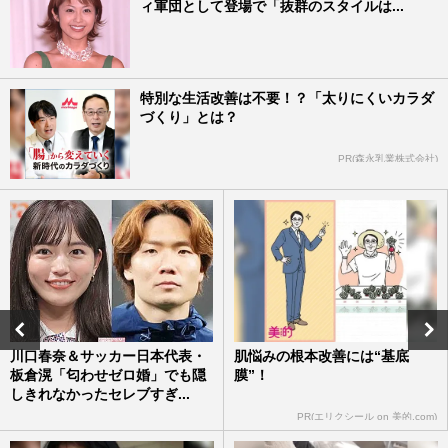
ィ軍団として登場で「抜群のスタイルは...
特別な生活改善は不要！？「太りにくいカラダ
づくり」とは？
PR(森永乳業株式会社)
川口春奈＆サッカー日本代表・
肌悩みの根本改善には“基底
板倉滉「匂わせゼロ婚」でも隠
膜”！
しきれなかったセレブすぎ...
PR(エリクシール on 美的.com)