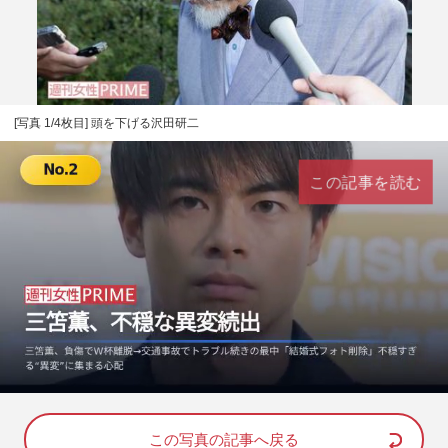
[写真 1/4枚目] 頭を下げる沢田研二
この記事を読む
L
U
o
n
a
m
d
u
e
t
d
e
この写真の記事へ戻る
: