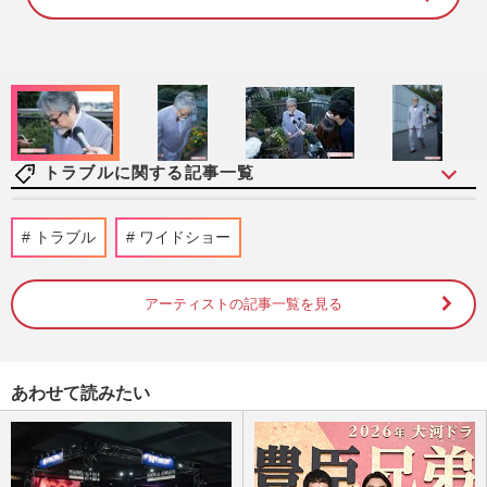
1
0
0
.
0
0
%
トラブルに関する記事一覧
元ジャングルポケット・斉藤慎二、不同意
トラブル
ワイドショー
わいせつ等の裁判が8月に結審へ、2300万
円示談も拒否で強まる「実…
週刊女性2026年8月18日・25日号
2026/8/5
アーティストの記事一覧を見る
TOHOシネマズ大井町、空調トラブル
で“サウナ状態”も上映強行か、運営は「取
あわせて読みたい
材お断わり」問われる映画館の…
週刊女性PRIME
2026/8/4