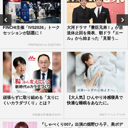
広島カープ・羽月隆太郎が“ゾンビたば
こ”逮捕から半年で野球再開！『宮崎灼熱
フェニックス』でガチスイン…
週刊女性PRIME
2026/8/4
FINCHI主催「IVS2026」トーク
大河ドラマ『豊臣兄弟！』が放
セッションが話題に！
送休止回を発表、朝ドラ『エー
広島カープ・矢野雅哉と前川誠太に家宅捜
ル』から始まった「見習う...
索、羽月隆太郎の証言「ゾンビたばこ購入
の６人」残る１人は同ポジ…
PR(FINCHI on GOETHE)
週刊女性PRIME
2026/8/1
趣里、三山凌輝との結婚発表に「ご両親も
いろいろあったやん」水谷豊・伊藤蘭
の“過去”踏まえてエール続出…
『週刊女性』編集部
2026/7/30
頑張らずに取り組める「太りに
【大人気】ひんやり冷感寝具で
くいカラダづくり」とは？
快適な睡眠をあなたに。
PR(森永乳業株式会社)
PR(アイリスプラザ)
『しゃべくり007』出演の畑野ひろ子、美ボデ