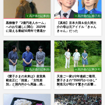
『ピップエレキバン』誕生50年！CM出演
の樹木希林さんとの絆と、現代人の肩こり
に合わせた商品進化
⭐ 高評価の記事(8)
⭐ 高評価の記事(7.8)
週刊女性2022年3月1日号
2022/2/19
黒柳徹子「2億円老人ホーム」
【真相】京本大我＆佐久間大
へのお引越しに関心 2025年
介の母は元アイドル「きゃん
内田也哉子、樹木希林さんに激似CMが話
に迎える番組50周年で勇退か
きゃん」だった
題！ 「あまりに似ていた」舞台ウラ
週刊女性2021年2月9日号
2021/1/26
樹木希林さん、家族・30年来の知人らが語
る「それぞれの三回忌」
週刊女性2020年9月22日号
2020/9/11
⭐ 高評価の記事(9)
⭐ 高評価の記事(9.8)
《愛子さまの未来は》皇室典
天皇ご一家が2年連続ご着用、
範改正に「拙速」「女性差
愛子さまの“5500円かりゆし”
別」と国内外から異論…残さ
製造元が明かす驚きの反響
れた「再改正」の道
「まさかうちの商品とは…」