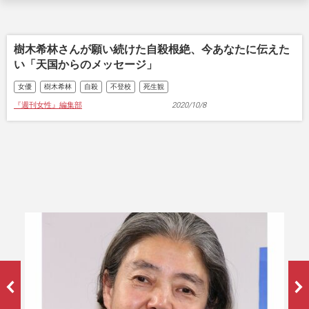
樹木希林さんが願い続けた自殺根絶、今あなたに伝えた
い「天国からのメッセージ」
女優
樹木希林
自殺
不登校
死生観
『週刊女性』編集部
2020/10/8