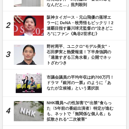
なんだと…」批判殺到
阪神タイガース・元山飛優の落球エ
ラーに DeNA・牧秀悟もビックリ！2
連覇目指す藤川球児監督の“泣きどこ
ろ”にファン《鳥谷2世求む》
野村周平、ユニクロ“モデル美女”・
石田夢実と熱愛報道！下半身強調の
「過激すぎる三角水着」公開でネッ
トざわつき
市議会議員の平均年収は約700万円！
ドラマ『銀河の一票』のように「あ
なたが立候補」という選択肢
NHK職員への性加害で“出禁”食らっ
た〈5年前の番組出演者〉特定が進む
も、ネットで「無関係な個人名」も
拡散される“二次被害”