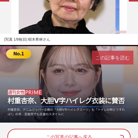
[写真 1/9枚目] 樹木希林さん
この記事を読む
L
U
o
n
a
m
d
u
e
t
d
e
この写真の記事へ戻る
: