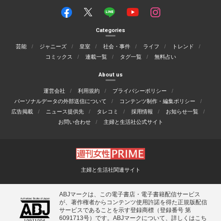
Categories
芸能
ジャニーズ
皇室
社会・事件
ライフ
トレンド
コミックス
連載一覧
タグ一覧
無料占い
About us
運営会社
利用規約
プライバシーポリシー
パーソナルデータの外部送信について
コンテンツ制作・編集ポリシー
広告掲載
ニュース提供先
タレコミ
採用情報
お知らせ一覧
お問い合わせ
主婦と生活社公式サイト
主婦と生活社関連サイト
ABJマークは、この電子書店・電子書籍配信サービス
が、著作権者からコンテンツ使用許諾を得た正規版配信
サービスであることを示す登録商標（登録番号 第
6091713号）です。ABJマークについて、詳しくはこち