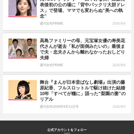
表後初の公の場に「背中パックリ大胆ドレ
ス」で登場、ママでも変わらぬ“美への執
念”
週刊女性PRIME
2026/8/6
高島ファミリーの母、元宝塚女優の寿美花
代さんが逝去「私が面倒みたいの」最後ま
で夫・忠夫さんから離れなかったおしどり
夫婦
週刊女性PRIME
2026/8/6
舞台『まんが日本昔ばなし劇場』出演の藤
原紀香、フルスロットルで駆け抜けた結婚
10年「すべてが糧に」語った“梨園の妻”の
リアル
週刊女性2026年8月11日号
2026/8/5
公式アカウントをフォロー