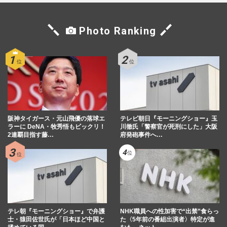
Photo Ranking
阪神タイガース・元山飛優の落球エ
テレビ朝日『モーニングショー』玉
ラーに DeNA・牧秀悟もビックリ！
川徹氏「警察官が死刑にした」大阪
2連覇目指す藤…
府発砲事件へ…
テレ朝『モーニングショー』で弁護
NHK職員への性加害で“出禁”食らっ
士・猿田佐世氏が「日本ほど中国と
た〈5年前の番組出演者〉特定が進