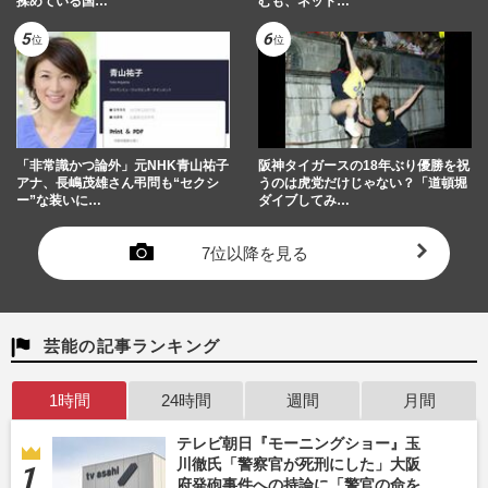
揉めている国…
むも、ネット…
「非常識かつ論外」元NHK青山祐子
阪神タイガースの18年ぶり優勝を祝
アナ、長嶋茂雄さん弔問も“セクシ
うのは虎党だけじゃない？「道頓堀
ー”な装いに…
ダイブしてみ…
7位以降を見る
芸能の記事ランキング
1時間
24時間
週間
月間
テレビ朝日『モーニングショー』玉
川徹氏「警察官が死刑にした」大阪
府発砲事件への持論に「警官の命を