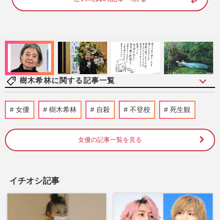
7
4
.
0
0
%
樹木希林に関する記事一覧
本木雅弘「丸刈りで直談判」「OK出ても
女優
樹木希林
自殺
不登校
死生観
再撮影」…『シブがき隊』から“唯一無二
の俳優”に知らしめた“5人…
週刊女性2026年6月30日号
2026/6/18
女優の記事一覧を見る
いつの時代も必ず存在する“不思議ちゃん
キャラ”、流れを変えたお笑い、いじられ
イチオシ記事
役の成功者、アイドルから…
週刊女性2023年4月11日号
2023/3/31