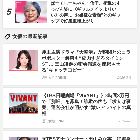
ぱーてぃーちゃん・信子、衝撃のす
っぴん姿に《ギャルメイクよりい
い》の声…“お嬢様な素顔”とのギャ
ップで好感度爆上がり
女優の最新記事
趣里主演ドラマ『大空港』が税関とのコラ
ボポスター解禁も“皮肉すぎるタイミン
グ”… 三山凌輝の密会報道を連想させ
る“キャッチコピー”
週刊女性PRIME
2026/8/6
《TBS日曜劇場『VIVANT』》8時間3万円
で「別班」を募集！詐欺の声も「求人は事
実」運営会社が明かす“激レア”バイトの真
相
週刊女性PRIME
2026/8/6
元TBSアナウンサー・田中みな実、妊娠発