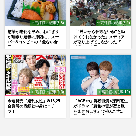
⭐ 高評価の記事(8.8)
⭐ 高評価の記事(8.1)
惣菜が老化を早め、おにぎり
「“若いから仕方ないね”と助
が居眠り運転の原因に、スー
けてくれなかった」メディア
パー&コンビニの「危ない食
が取り上げてこなかった『避
品」
難所での性暴力』
⭐ 高評価の記事(8.3)
⭐ 高評価の記事(10)
今週発売『週刊女性』8/18,25
『ACEes』浮所飛貴×深田竜生
合併号の表紙と中身はコチ
がドラマ『夏色の雲が恋と嵐
ラ！
をまきおこす』で挑んだ恋人
役、照れながら挑んだキュン
シーン秘話