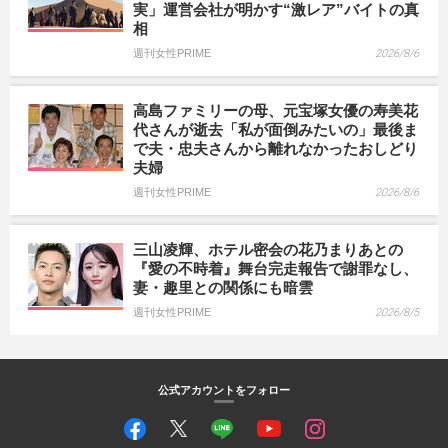
実」運営会社が明かす“激レア”バイトの真
相
週刊女性PRIME
2026/8/6
高島ファミリーの母、元宝塚女優の寿美花
代さんが逝去「私が面倒みたいの」最後ま
で夫・忠夫さんから離れなかったおしどり
夫婦
週刊女性PRIME
2026/8/6
三山凌輝、ホテル密会の花乃まりあとの
『愛の不時着』舞台完走報告で謝罪なし、
妻・趣里との関係にも暗雲
週刊女性PRIME
2026/8/5
公式アカウントをフォロー