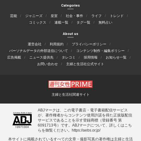
Categories
芸能
ジャニーズ
皇室
社会・事件
ライフ
トレンド
コミックス
連載一覧
タグ一覧
無料占い
About us
運営会社
利用規約
プライバシーポリシー
パーソナルデータの外部送信について
コンテンツ制作・編集ポリシー
広告掲載
ニュース提供先
タレコミ
採用情報
お知らせ一覧
お問い合わせ
主婦と生活社公式サイト
主婦と生活社関連サイト
ABJマークは、この電子書店・電子書籍配信サービス
が、著作権者からコンテンツ使用許諾を得た正規版配信
サービスであることを示す登録商標（登録番号 第
6091713号）です。ABJマークについて、詳しくはこち
らを御覧ください。
https://aebs.or.jp/
本サイトに掲載されているすべての⽂章・撮影写真の著作権は主婦と⽣活