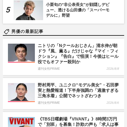
小栗旬の“非公表長女”が顔隠しデビ
ュー、透ける山田優の「スーパーモ
デルに」野望
男優の最新記事
ニトリの「Nクールおじさん」清水伸が朝
ドラ『風、薫る』だけじゃな『マイ・フィ
クション』『告白』で怪演！今後はヒール
役でもオファー殺到か
週刊女性PRIME
2026/8/8
野村周平、ユニクロ“モデル美女”・石田夢
実と熱愛報道！下半身強調の「過激すぎる
三角水着」公開でネットざわつき
週刊女性PRIME
2026/8/6
《TBS日曜劇場『VIVANT』》8時間3万円
で「別班」を募集！詐欺の声も「求人は事