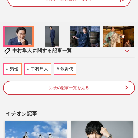
7
4
.
0
0
%
中村隼人に関する記事一覧
市川猿之助の代役・中村隼人、高校の卒業
男優
中村隼人
歌舞伎
アルバムが「すごすぎる顔ぶれ」でネット
驚愕！「まだあどけない」…
週刊女性PRIME
2023/5/19
男優の記事一覧を見る
横浜流星、宮本武蔵を演じる主演舞台『巌
流島』の現場に１個600円の“うなぎの蒲焼
イチオシ記事
おにぎり”を100個差し入…
週刊女性2023年2月28日号
2023/2/15