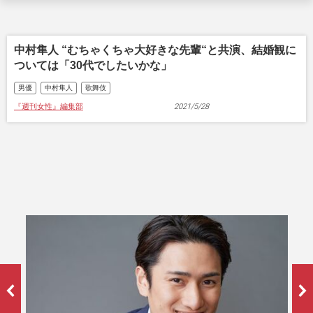
中村隼人 “むちゃくちゃ大好きな先輩“と共演、結婚観に
ついては「30代でしたいかな」
男優
中村隼人
歌舞伎
『週刊女性』編集部
2021/5/28