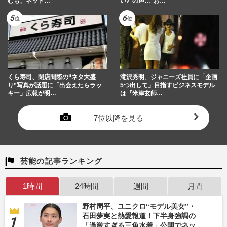
むも、ネット…
い》の声…“お…
くら寿司、閉店間際の“ネタ大盛
滝沢秀明、ジャニーズ社員に「企画
り”写真が話題に「出会えたらラッ
5つ出して」目指すビジネスモデル
キー」広報が明…
は『米津玄師…
7位以降を見る
芸能の記事ランキング
1時間
24時間
週間
月間
野村周平、ユニクロ“モデル美女”・
石田夢実と熱愛報道！下半身強調の
「過激すぎる三角水着」公開でネッ