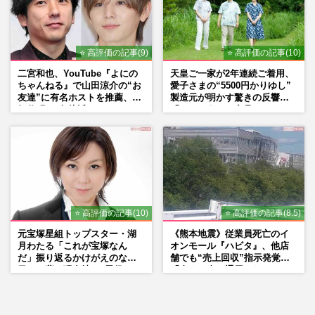
⭐ 高評価の記事(9)
⭐ 高評価の記事(10)
二宮和也、YouTube『よにの
天皇ご一家が2年連続ご着用、
ちゃんねる』で山田涼介の“お
愛子さまの“5500円かりゆし”
友達”に有名ホストを推薦、歌
製造元が明かす驚きの反響
舞伎町に“急接近”でファン
「まさかうちの商品とは…」
「関わらないで！」
⭐ 高評価の記事(10)
⭐ 高評価の記事(8.5)
元宝塚星組トップスター・湖
《熊本地震》従業員死亡のイ
月わたる「これが宝塚なん
オンモール『ハビタ』、他店
だ」振り返るかけがえのない
舗でも“売上回収”指示発覚で
日々、夢の現在地と“男役”へ
「命より金」通用しなくなっ
の思い
た言い訳