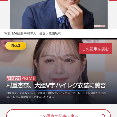
[写真 1/5枚目] 中村隼人 撮影／渡邊智裕
この記事を読む
L
U
o
n
a
m
d
u
e
t
d
e
この写真の記事へ戻る
: