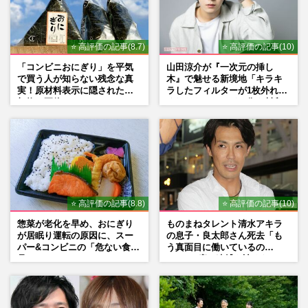
中村隼人が舞台『巌流島』で横浜流星と共
演！「小次郎と武蔵は精神的BL、愛でつ
ながっている」人生の伴侶は…
⭐ 高評価の記事(8.7)
⭐ 高評価の記事(10)
週刊女性2023年2月7日号
2023/1/28
「コンビニおにぎり」を平気
山田涼介が『一次元の挿し
で買う人が知らない残念な真
木』で魅せる新境地「キラキ
実！原材料表示に隠された添
ラしたフィルターが1枚外れて
加物の正体
くれたら」アイドル像を封印
した覚悟
⭐ 高評価の記事(8.8)
⭐ 高評価の記事(10)
惣菜が老化を早め、おにぎり
ものまねタレント清水アキラ
が居眠り運転の原因に、スー
の息子・良太郎さん死去「も
パー&コンビニの「危ない食
う真面目に働いているの
品」
で」、2度の逮捕も諦めなかっ
た芸能界“波乱に満ちた37年”