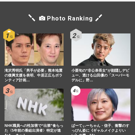
Photo Ranking
滝沢秀明氏「男手が必要」熊本地震
小栗旬の“非公表長女”が顔隠しデビ
の復興支援を表明、中居正広もボラ
ュー、透ける山田優の「スーパーモ
ンティア計画…
デルに」野…
NHK職員への性加害で“出禁”食らっ
ぱーてぃーちゃん・信子、衝撃のす
た〈5年前の番組出演者〉特定が進
っぴん姿に《ギャルメイクよりい