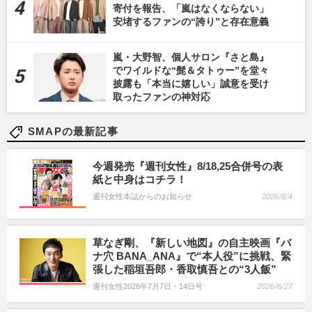
寄付を報告、「嵐はなくならない」
安堵するファンの“誇り”と存在意義
嵐・大野智、個人サロン『さと島』
でワイルドな“髭＆タトゥー”を堂々
披露も「本当に嬉しい」誠意を受け
取ったファンの神対応
SMAPの最新記事
今週発売『週刊女性』8/18,25合併号の表
紙と中身はコチラ！
週刊女性本誌からのお知らせ
2026/8/4
草なぎ剛、『新しい地図』の自主映画『バ
ナ穴 BANA_ANA』で“本人役”に挑戦、緊
張した稲垣吾郎・香取慎吾との“3人飯”
週刊女性2026年7月7日・14日号
2026/6/27