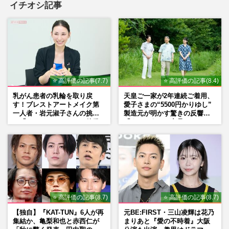
イチオシ記事
【平成編】《有名人の衝撃だった結婚
TOP5》ロス続出の福山雅治＆吹石一恵を
僅差で超えた1位は、おしどり夫…
週刊女性2026年7月7日・14日号
2026/7/6
⭐ 高評価の記事(7.7)
⭐ 高評価の記事(8.4)
《モヤるCMランキングTOP10》木村拓哉
乳がん患者の乳輪を取り戻
天皇ご一家が2年連続ご着用、
の『吉野家』、山田孝之の『ヤクルト』を
す！ブレストアートメイク第
愛子さまの“5500円かりゆし”
抑えた1位は松本人志出演の『…
一人者・岩元淑子さんの挑戦
製造元が明かす驚きの反響
週刊女性2026年6月30日号
2026/6/29
と「ハードルしかない」啓発
「まさかうちの商品とは…」
の“壁”
映画『マイケル』ロケットスタートで
〈100億円突破も期待〉…「邦高洋低」が
一転した映画界に起きている“…
週刊女性PRIME
2026/6/23
⭐ 高評価の記事(8.7)
⭐ 高評価の記事(8.7)
【独自】『KAT-TUN』6人が再
元BE:FIRST・三山凌輝は花乃
集結か、亀梨和也と赤西仁が
まりあと『愛の不時着』大阪