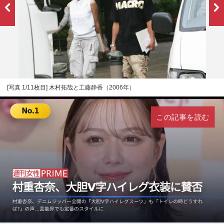
[写真 1/11枚目] 木村拓哉と工藤静香（2006年）
この記事を読む
L
U
o
n