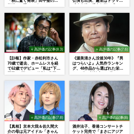
「秋に驚く発表」田中聖の刑
公演も出演、趣里はドラマ
期満了と重なる“匂わせ”では
『大空港』番宣行脚に「メン
ない理由
タル強すぎ」の実情
⭐ 高評価の記事(8.3)
⭐ 高評価の記事(7.6)
【訃報】作家・赤松利市さん
《渥美清さん没後30年》『男
70歳で逝去、ホームレスを経
はつらいよ』人気作ランキン
て62歳でデビュー「私は“下級
グ、48作品から選ばれた栄え
国民”。死ぬまで差別と貧困を
ある1位と評論家イチ推し
書き続けます」壮絶人生
の“神作”は
⭐ 高評価の記事(7.8)
⭐ 高評価の記事(8)
【真相】京本大我＆佐久間大
酒井法子、香港コンサートチ
介の母は元アイドル「きゃん
ケット完売で「まさにアジア