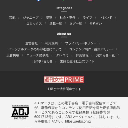
Categories
芸能
ジャニーズ
皇室
社会・事件
ライフ
トレンド
コミックス
連載一覧
タグ一覧
無料占い
About us
運営会社
利用規約
プライバシーポリシー
パーソナルデータの外部送信について
コンテンツ制作・編集ポリシー
広告掲載
ニュース提供先
タレコミ
採用情報
お知らせ一覧
お問い合わせ
主婦と生活社公式サイト
主婦と生活社関連サイト
ABJマークは、この電子書店・電子書籍配信サービス
が、著作権者からコンテンツ使用許諾を得た正規版配信
サービスであることを示す登録商標（登録番号 第
6091713号）です。ABJマークについて、詳しくはこち
らを御覧ください。
https://aebs.or.jp/