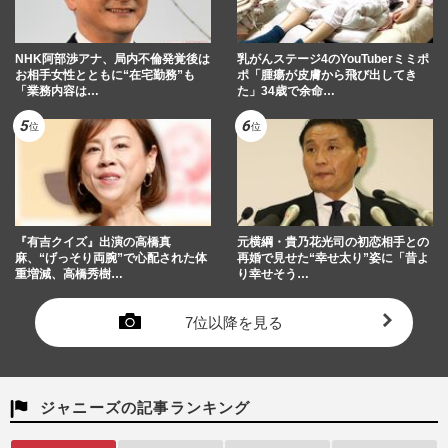
NHK阿部渉アナ、局内不倫発覚後は
乳がんステージ4のYouTuberミミポ
お相手女性とともに“在宅勤務”も
ポ「腫瘍が皮膚から飛び出してき
「業務内容は…
た」34歳で余命…
『有吉クイズ』出演の高橋真
元横綱・貴乃花光司の初恋相手との
麻、“げっそり両腕”で心配された体
再婚で見せた“幸せ太り”姿に「昔よ
重増減、高橋秀樹…
り幸せそう…
7位以降を見る
ジャニーズの記事ランキング