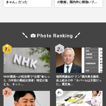
きゃん」だった
の歌姫」国内外に根強いファ
ンで完全復活か
Photo Ranking
NHK職員への性加害で“出禁”食らっ
福岡県議会の“ドン”蔵内勇夫議長、
た〈5年前の番組出演者〉特定が進
炎上続きの中「ネパールは天国だっ
むも、ネット…
た」震災無…