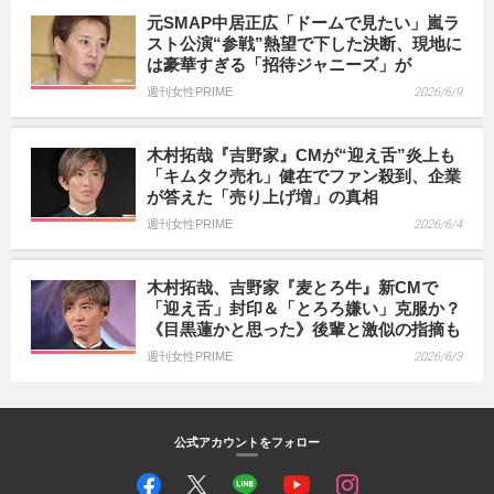
元SMAP中居正広「ドームで見たい」嵐ラ
スト公演“参戦”熱望で下した決断、現地に
は豪華すぎる「招待ジャニーズ」が
週刊女性PRIME
2026/6/9
木村拓哉『吉野家』CMが“迎え舌”炎上も
「キムタク売れ」健在でファン殺到、企業
が答えた「売り上げ増」の真相
週刊女性PRIME
2026/6/4
木村拓哉、吉野家『麦とろ牛』新CMで
「迎え舌」封印＆「とろろ嫌い」克服か？
《目黒蓮かと思った》後輩と激似の指摘も
週刊女性PRIME
2026/6/3
公式アカウントをフォロー