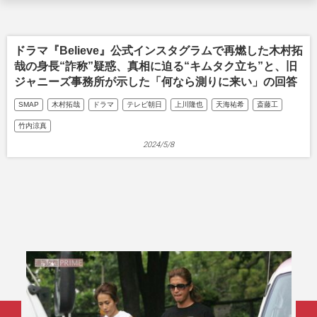
ドラマ『Believe』公式インスタグラムで再燃した木村拓
哉の身長“詐称”疑惑、真相に迫る“キムタク立ち”と、旧
ジャニーズ事務所が示した「何なら測りに来い」の回答
SMAP
木村拓哉
ドラマ
テレビ朝日
上川隆也
天海祐希
斎藤工
竹内涼真
2024/5/8