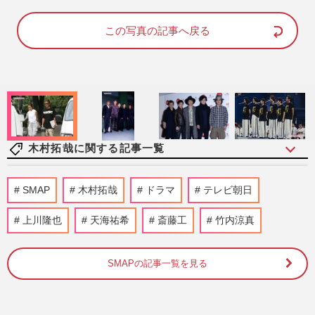
a
m
d
u
e
t
d
e
この写真の記事へ戻る
:
7
4
.
0
0
%
木村拓哉に関する記事一覧
《バレーボール日本代表》木村拓哉の長
SMAP
木村拓哉
ドラマ
テレビ朝日
女・Cocomiも私物公開で熱狂！「グッズ
は30年前から」受け継がれてき…
上川隆也
天海祐希
斎藤工
竹内涼真
週刊女性PRIME
2026/7/21
SMAPの記事一覧を見る
《男子バレー日本代表》ネーションズリー
グ怒涛の10連勝で決勝T進出！グッズ“完
売続出”も、メルカリを飛…
週刊女性PRIME
2026/7/17