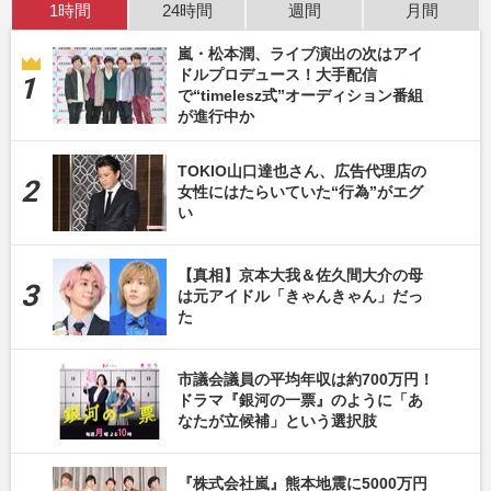
1時間
24時間
週間
月間
嵐・松本潤、ライブ演出の次はアイ
ドルプロデュース！大手配信
で“timelesz式”オーディション番組
が進行中か
TOKIO山口達也さん、広告代理店の
女性にはたらいていた“行為”がエグ
い
【真相】京本大我＆佐久間大介の母
は元アイドル「きゃんきゃん」だっ
た
市議会議員の平均年収は約700万円！
ドラマ『銀河の一票』のように「あ
なたが立候補」という選択肢
『株式会社嵐』熊本地震に5000万円