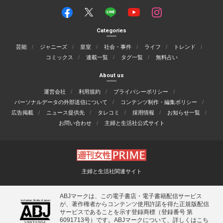
Categories
芸能
ジャニーズ
皇室
社会・事件
ライフ
トレンド
コミックス
連載一覧
タグ一覧
無料占い
About us
運営会社
利用規約
プライバシーポリシー
パーソナルデータの外部送信について
コンテンツ制作・編集ポリシー
広告掲載
ニュース提供先
タレコミ
採用情報
お知らせ一覧
お問い合わせ
主婦と生活社公式サイト
主婦と生活社関連サイト
ABJマークは、この電子書店・電子書籍配信サービス
が、著作権者からコンテンツ使用許諾を得た正規版配信
サービスであることを示す登録商標（登録番号 第
6091713号）です。ABJマークについて、詳しくはこち