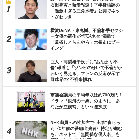
石田夢実と熱愛報道！下半身強調の
「過激すぎる三角水着」公開でネッ
トざわつき
横浜DeNA・東克樹、不倫相手セクシ
ー女優の新作が“野球ネタ”満載で
「反省しとらんやろ」大暴走にブー
イング
巨人・高梨雄平投手に”お泊まり不
倫”報道も「ゾンビのせいで不倫がか
わいく見える」ファンの反応が示す
野球界の“不祥事慣れ”
市議会議員の平均年収は約700万円！
ドラマ『銀河の一票』のように「あ
なたが立候補」という選択肢
NHK職員への性加害で“出禁”食らっ
た〈5年前の番組出演者〉特定が進む
も、ネットで「無関係な個人名」も