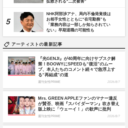
拡散される“二次被害”
NHK阿部渉アナ、局内不倫発覚後は
お相手女性とともに“在宅勤務”も
「業務内容は一部しか知らされてい
ない」早期退職の可能性も
アーティストの最新記事
『光GENJI』が40周年に向けサブスク解
禁！BOOWYにSPEEDも“復活”のムー
ブ、本人たちのコメント続々で急浮上す
る“再結成”の道
週刊女性PRIME
2026/8/7
Mrs. GREEN APPLEファンのマナー違反
が賛否、映画『スパイダーマン』吹き替え
版上映に「ウェーイ！」の歓声に批判
週刊女性PRIME
2026/8/7