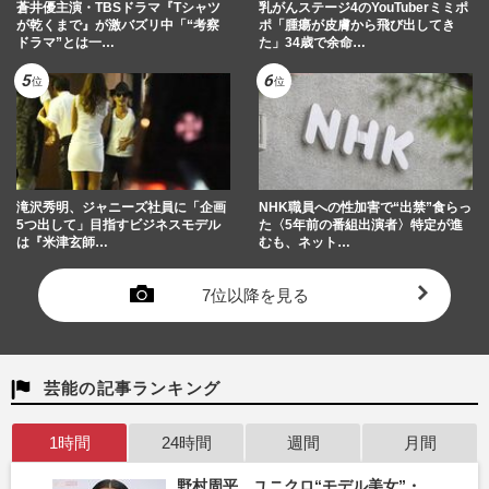
蒼井優主演・TBSドラマ『Tシャツ
乳がんステージ4のYouTuberミミポ
が乾くまで』が激バズリ中「“考察
ポ「腫瘍が皮膚から飛び出してき
ドラマ”とは一…
た」34歳で余命…
滝沢秀明、ジャニーズ社員に「企画
NHK職員への性加害で“出禁”食らっ
5つ出して」目指すビジネスモデル
た〈5年前の番組出演者〉特定が進
は『米津玄師…
むも、ネット…
7位以降を見る
芸能の記事ランキング
1時間
24時間
週間
月間
野村周平、ユニクロ“モデル美女”・