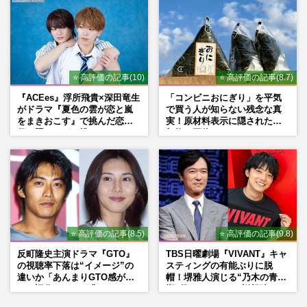
⭐ 高評価の記事(10)
⭐ 高評価の記事(8.7)
『ACEes』浮所飛貴×深田竜生
「コンビニおにぎり」を平気
がドラマ『夏色の雲が恋と嵐
で買う人が知らない残念な真
をまきおこす』で挑んだ恋人
実！原材料表示に隠された添
役、照れながら挑んだキュン
加物の正体
シーン秘話
⭐ 高評価の記事(8.5)
⭐ 高評価の記事(9.8)
反町隆史主演ドラマ『GTO』
TBS日曜劇場『VIVANT』キャ
の視聴率下落は“イメージ”の
スティングの有能ぶりに脱
違いか「あんまりGTO感がな
帽！堺雅人演じる“乃木の青年
い」旧作ファンが求めていた
期”役は、そっくり説根強い
モノ
Mr.Children桜井和寿のバンド