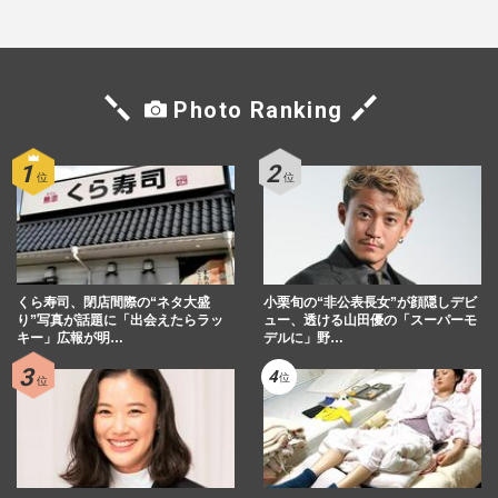
マン長男・櫻井海音だった
Photo Ranking
くら寿司、閉店間際の“ネタ大盛
小栗旬の“非公表長女”が顔隠しデビ
り”写真が話題に「出会えたらラッ
ュー、透ける山田優の「スーパーモ
キー」広報が明…
デルに」野…