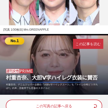
[写真 1/30枚目] Mrs.GREENAPPLE
この記事を読む
L
U
o
n
a
m
d
u
e
t
d
e
この写真の記事へ戻る
: