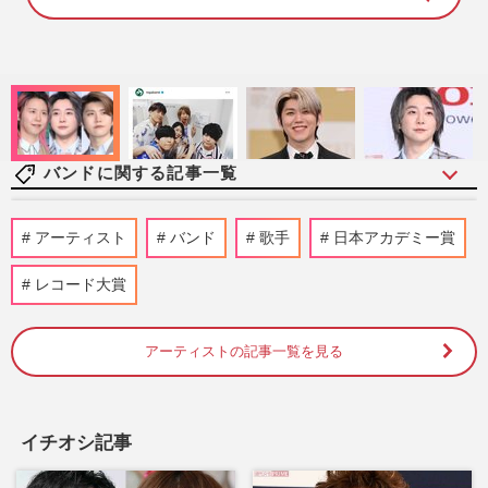
8
1
.
4
2
%
バンドに関する記事一覧
【独自】人気バンド『フォーリミ』のギタ
アーティスト
バンド
歌手
日本アカデミー賞
ー・RYU-TAが極秘結婚&パパになってい
た！お相手は“被写体”で活…
レコード大賞
週刊女性PRIME
2026/7/10
アーティストの記事一覧を見る
「人の打ち上げに来て何やってんだ！」
BUCK-TICK櫻井敦司さんがブチギレた
夜、“伝説のロックバー”店主が…
『週刊女性』編集部
2026/7/10
イチオシ記事