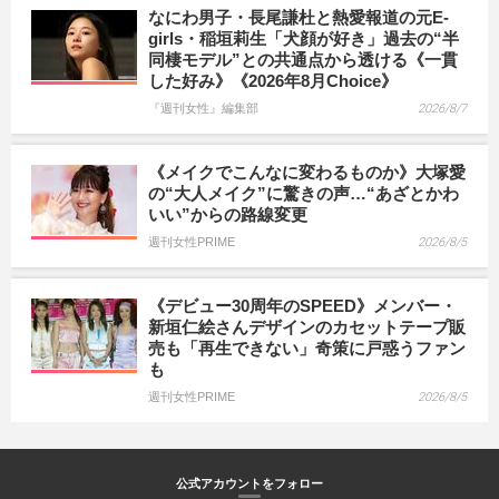
なにわ男子・長尾謙杜と熱愛報道の元E-
girls・稲垣莉生「犬顔が好き」過去の“半
同棲モデル”との共通点から透ける《一貫
した好み》《2026年8月Choice》
『週刊女性』編集部
2026/8/7
《メイクでこんなに変わるものか》大塚愛
の“大人メイク”に驚きの声…“あざとかわ
いい”からの路線変更
週刊女性PRIME
2026/8/5
《デビュー30周年のSPEED》メンバー・
新垣仁絵さんデザインのカセットテープ販
売も「再生できない」奇策に戸惑うファン
も
週刊女性PRIME
2026/8/5
公式アカウントをフォロー