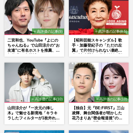
BOOWYファン大熱狂のウラで弟分バンド
『BUCK-TICK』ライブで警察沙汰の痴漢
トラブル！運営の警告文にファン…
週刊女性PRIME
2026/7/7
⭐ 高評価の記事(9)
⭐ 高評価の記事(8.5)
NHK大河ドラマ『豊臣兄弟！』に
二宮和也、YouTube『よにの
【昭和芸能スキャンダル】歌
［Alexandros］のベース・磯部寛之登場
ちゃんねる』で山田涼介の“お
手・加藤登紀子の「ただの左
も視聴者ざわつく「相席スタート山添…
友達”に有名ホストを推薦、歌
翼」で片付けられない凄絶半
週刊女性PRIME
2026/7/5
舞伎町に“急接近”でファン
生《東大闘争、獄中結婚、別
「関わらないで！」
荘で内ゲバ事件》
氷室京介ら『BOOWY』武道館40周年・記
念アルバム発表、奥田民生ら『ユニコー
ン』はABEDON還暦ライブへ「レ…
週刊女性PRIME
2026/7/4
⭐ 高評価の記事(10)
⭐ 高評価の記事(10)
山田涼介が『一次元の挿し
【独自】元『BE:FIRST』三山
木』で魅せる新境地「キラキ
凌輝、舞台関係者が明かした
ラしたフィルターが1枚外れて
花乃まりあ“密会報道後”の呆
くれたら」アイドル像を封印
れ発言と、『愛の不時着』の
した覚悟
劇場が答えた共演舞台の行方