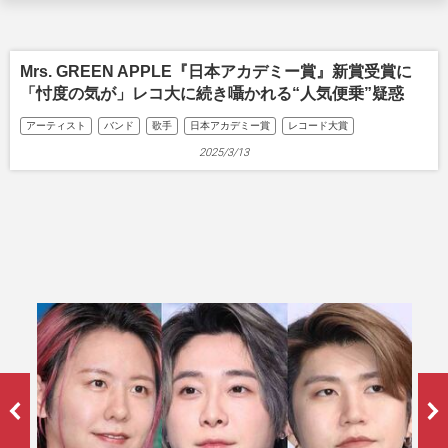
Mrs. GREEN APPLE『日本アカデミー賞』新賞受賞に
「忖度の気が」レコ大に続き囁かれる“人気便乗”疑惑
アーティスト
バンド
歌手
日本アカデミー賞
レコード大賞
2025/3/13