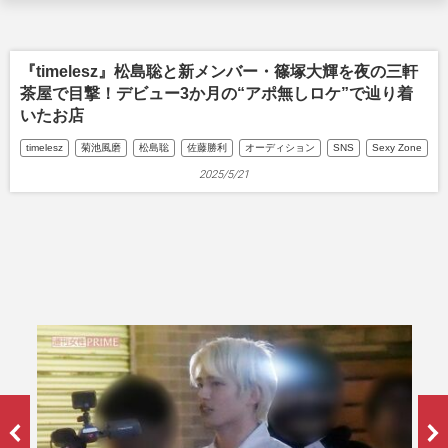
『timelesz』松島聡と新メンバー・篠塚大輝を夜の三軒
茶屋で目撃！デビュー3か月の“アポ無しロケ”で辿り着
いたお店
timelesz
菊池風磨
松島聡
佐藤勝利
オーディション
SNS
Sexy Zone
2025/5/21