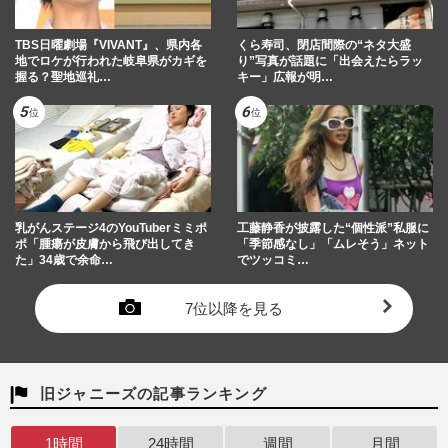
TBS日曜劇場『VIVANT』、県内各
くら寿司、閉店間際の“ネタ大盛
地でロケが行われた岐阜県がカギを
り”写真が話題に「出会えたらラッ
握る？聖地巡礼…
キー」広報が明…
乳がんステージ4のYouTuberミミポ
工藤静香が披露した“個性派”私服に
ポ「腫瘍が皮膚から飛び出してき
「季節感なし」「ムレそう」ネット
た」34歳で余命…
でツッコミ…
7位以降を見る
旧ジャニーズの記事ランキング
1時間
24時間
週間
月間