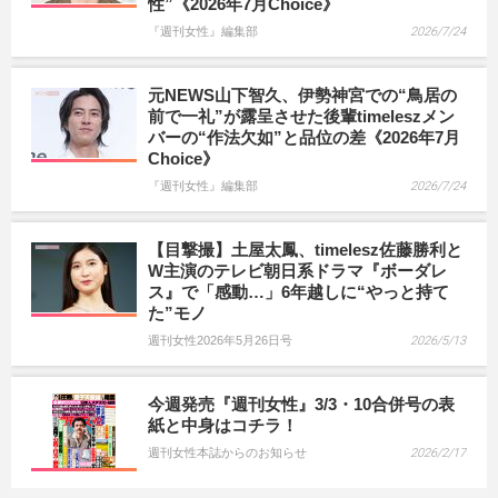
性”《2026年7月Choice》
『週刊女性』編集部
2026/7/24
元NEWS山下智久、伊勢神宮での“鳥居の
前で一礼”が露呈させた後輩timeleszメン
バーの“作法欠如”と品位の差《2026年7月
Choice》
『週刊女性』編集部
2026/7/24
【目撃撮】土屋太鳳、timelesz佐藤勝利と
W主演のテレビ朝日系ドラマ『ボーダレ
ス』で「感動…」6年越しに“やっと持て
た”モノ
週刊女性2026年5月26日号
2026/5/13
今週発売『週刊女性』3/3・10合併号の表
紙と中身はコチラ！
週刊女性本誌からのお知らせ
2026/2/17