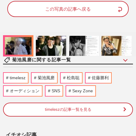
d
u
e
t
d
e
この写真の記事へ戻る
:
7
4
.
0
0
%
菊池風磨に関する記事一覧
timelesz菊池風磨の実父・菊池常利の“ア
timelesz
菊池風磨
松島聡
佐藤勝利
クスタ”が4時間で完売「予想以上の注文
数」を生んだイケおじぶり…
オーディション
SNS
Sexy Zone
『週刊女性』編集部
2026/7/24
timeleszの記事一覧を見る
《バレンタイン》女性が選ぶ本命チョコを
「もらいたくない」男性有名人は…宮根誠
司や菊池風磨ら抑えた1位…
週刊女性2026年2月24日号
2026/2/13
イチオシ記事