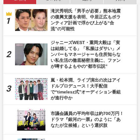
滝沢秀明氏「男手が必要」熊本地震
の復興支援を表明、中居正広もボラ
ンティア計画で浮かび上がる“合
流”の可能性
ジャニーズWEST・重岡大毅は「実
は結婚してる」「私服はダサい」メ
ンバーもマネージャーも住所知らな
い私生活の徹底秘密主義に、ファン
が噂するよもやの“都市伝説”
嵐・松本潤、ライブ演出の次はアイ
ドルプロデュース！大手配信
で“timelesz式”オーディション番組
が進行中か
市議会議員の平均年収は約700万円！
ドラマ『銀河の一票』のように「あ
なたが立候補」という選択肢