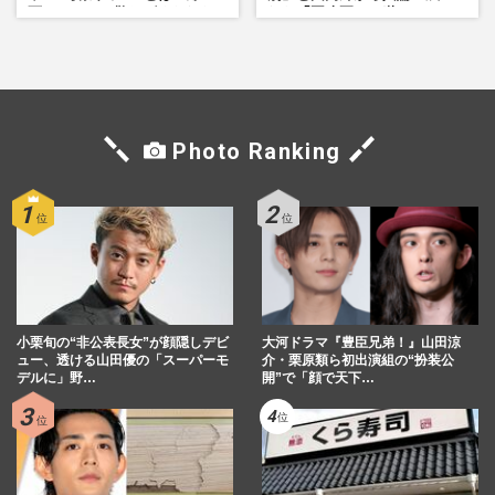
画している」散りばめられた
れた「再改正」の道
伏線よりも大事な要素
Photo Ranking
小栗旬の“非公表長女”が顔隠しデビ
大河ドラマ『豊臣兄弟！』山田涼
ュー、透ける山田優の「スーパーモ
介・栗原類ら初出演組の“扮装公
デルに」野…
開”で「顔で天下…