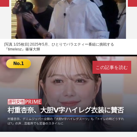
[写真 1/25枚目] 2025年5月、ひとりでバラエティー番組に挑戦する
『timelesz』篠塚大輝
この記事を読む
L
U
o
n
a
m