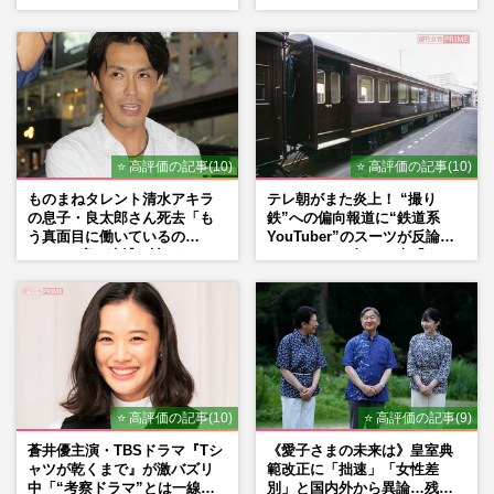
い」現代美術家・奈良美智氏
役、照れながら挑んだキュン
もSNSで“公認”
シーン秘話
⭐ 高評価の記事(10)
⭐ 高評価の記事(10)
ものまねタレント清水アキラ
テレ朝がまた炎上！ “撮り
の息子・良太郎さん死去「も
鉄”への偏向報道に“鉄道系
う真面目に働いているの
YouTuber”のスーツが反論
で」、2度の逮捕も諦めなかっ
ネットからも怒りの声「また
た芸能界“波乱に満ちた37年”
印象操作」「局の仕込みで
は？」
⭐ 高評価の記事(10)
⭐ 高評価の記事(9)
蒼井優主演・TBSドラマ『Tシ
《愛子さまの未来は》皇室典
ャツが乾くまで』が激バズリ
範改正に「拙速」「女性差
中「“考察ドラマ”とは一線を
別」と国内外から異論…残さ