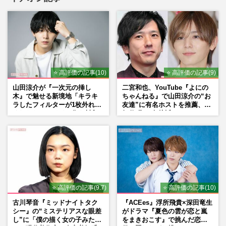
河合郁人、テレ朝『炎のチャレンジャー』
かくれんぼ企画で隠れた人の場所を暴露す
る“裏切り行為”に菊池風…
週刊女性PRIME
2026/1/13
⭐ 高評価の記事(10)
⭐ 高評価の記事(9)
【2026年】結婚しそうな芸能人カップル！
山田涼介が『一次元の挿し
二宮和也、YouTube『よにの
有村架純＆高橋海人他、ランキング発表
木』で魅せる新境地「キラキ
ちゃんねる』で山田涼介の“お
週刊女性2026年1月6日・13日号
2025/12/31
ラしたフィルターが1枚外れて
友達”に有名ホストを推薦、歌
くれたら」アイドル像を封印
舞伎町に“急接近”でファン
した覚悟
「関わらないで！」
【2025年timelesz記事BEST5】『タイプ
ロ』一般新人メンバー、女性写真流出、目
黒蓮と原嘉孝の絆、問題視さ…
週刊女性PRIME
2025/12/27
⭐ 高評価の記事(9.7)
⭐ 高評価の記事(10)
古川琴音『ミッドナイトタク
『ACEes』浮所飛貴×深田竜生
シー』の“ミステリアスな眼差
がドラマ『夏色の雲が恋と嵐
し”に「僕の描く女の子みた
をまきおこす』で挑んだ恋人