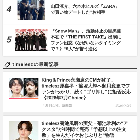
山田涼介、六本木ヒルズ『ZARA』
で買い物デートした”お相手”
『Snow Man』、活動休止の目黒蓮
不在で『THE FIRST TAKE』出演に
ファン困惑《なぜいないタイミング
で？》“9人”が誓う進化
timeleszの最新記事
King＆Prince永瀬廉のCMが終了、
timelesz原嘉孝・篠塚大輝へ起用変更でフ
ァンがっかり、続く“ゴリ押し”に拒否反応
《2026年7月Choice》
『週刊女性』編集部
2026/7/24
timelesz菊池風磨の実父・菊池常利の“ア
クスタ”が4時間で完売「予想以上の注文
数」を生んだイケおじぶりと“物語