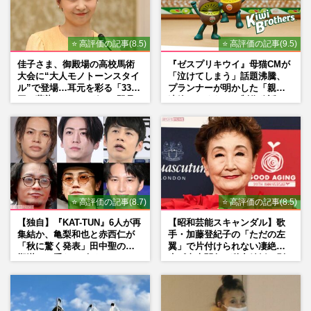
りくりゅう木原が命名！坂本花織は「やか
ましい太陽」、資さんうどん社長交代で
「もう別物」、栃ノ心ジョー…
⭐ 高評価の記事(8.5)
⭐ 高評価の記事(9.5)
週刊女性PRIME
2026/3/5
佳子さま、御殿場の高校馬術
『ゼスプリキウイ』母猫CMが
大会に“大人モノトーンスタイ
「泣けてしまう」話題沸騰、
《相撲》元・照ノ富士の伊勢ヶ濱部
ル”で登場…耳元を彩る「3300
プランナーが明かした「親に
屋、“白鵬色”を払拭させる改名の内幕、元
円の藍染イヤリング」は即品
連絡したくなる」制作秘話
関脇・貴闘力が明かした闇の真…
薄に
週刊女性PRIME
2026/2/21
元横綱・白鵬翔氏の《白鵬杯》女子部門新
設の背景に「2036年五輪競技」も分厚い課
題、好角家も懸念の“力士…
⭐ 高評価の記事(8.7)
⭐ 高評価の記事(8.5)
週刊女性PRIME
2026/2/11
【独自】『KAT-TUN』6人が再
【昭和芸能スキャンダル】歌
集結か、亀梨和也と赤西仁が
手・加藤登紀子の「ただの左
「秋に驚く発表」田中聖の刑
翼」で片付けられない凄絶半
期満了と重なる“匂わせ”では
生《東大闘争、獄中結婚、別
ない理由
荘で内ゲバ事件》