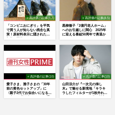
⭐ 高評価の記事(8.7)
⭐ 高評価の記事(8.5)
「コンビニおにぎり」を平気
黒柳徹子「2億円老人ホーム」
で買う人が知らない残念な真
へのお引越しに関心 2025年
実！原材料表示に隠された添
に迎える番組50周年で勇退か
加物の正体
⭐ 高評価の記事(10)
⭐ 高評価の記事(10)
愛子さま、雅子さまの「30年
山田涼介が『一次元の挿し
前の黄色セットアップ」に
木』で魅せる新境地「キラキ
〈親子2代でお似合いになる〉
ラしたフィルターが1枚外れて
の声、ご成婚時のドレスも手
くれたら」アイドル像を封印
がけた森英恵さんとの絆
した覚悟