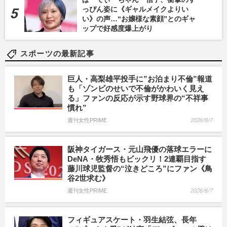
っぴん姿に《ギャルメイクよりい
い》の声…“お嬢様な素顔”とのギャ
ップで好感度爆上がり
スポーツの最新記事
巨人・高梨雄平投手に”お泊まり不倫”報道
も「ゾンビのせいで不倫がかわいく見え
る」ファンの反応が示す野球界の“不祥事
慣れ”
週刊女性PRIME
2026/8/7
阪神タイガース・元山飛優の落球エラーに
DeNA・牧秀悟もビックリ！2連覇目指す
藤川球児監督の“泣きどころ”にファン《鳥
谷2世求む》
週刊女性PRIME
2026/8/7
フィギュアスケート・羽生結弦、長年