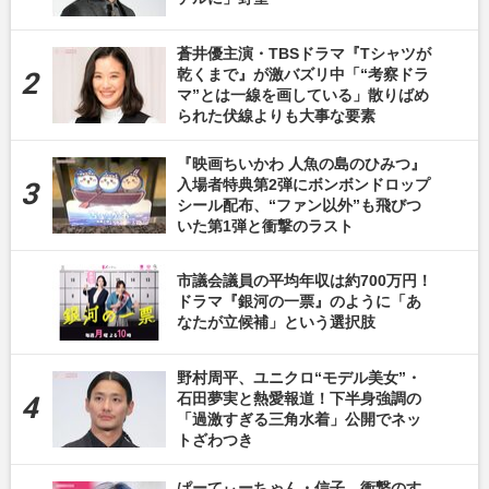
蒼井優主演・TBSドラマ『Tシャツが
乾くまで』が激バズリ中「“考察ドラ
マ”とは一線を画している」散りばめ
られた伏線よりも大事な要素
『映画ちいかわ 人魚の島のひみつ』
入場者特典第2弾にボンボンドロップ
シール配布、“ファン以外”も飛びつ
いた第1弾と衝撃のラスト
市議会議員の平均年収は約700万円！
ドラマ『銀河の一票』のように「あ
なたが立候補」という選択肢
野村周平、ユニクロ“モデル美女”・
石田夢実と熱愛報道！下半身強調の
「過激すぎる三角水着」公開でネッ
トざわつき
ぱーてぃーちゃん・信子、衝撃のす