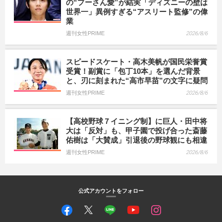
の“プーさん愛”が結実「ディズニーの壁は
世界一」異例すぎる“アスリート監修”の偉
業
週刊女性PRIME
2026/8/6
スピードスケート・高木美帆が国民栄誉賞
受賞！副賞に「包丁10本」を選んだ背景
と、刃に刻まれた“高市早苗”の文字に疑問
週刊女性PRIME
2026/8/6
【高校野球７イニング制】に巨人・田中将
大は「反対」も、甲子園で投げ合った斎藤
佑樹は「大賛成」引退後の野球観にも相違
週刊女性PRIME
2026/8/6
公式アカウントをフォロー