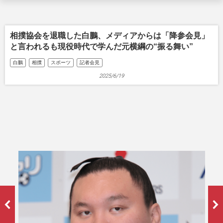
相撲協会を退職した白鵬、メディアからは「降参会見」
と言われるも現役時代で学んだ元横綱の“振る舞い”
白鵬
相撲
スポーツ
記者会見
2025/6/19