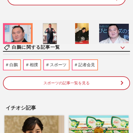
8
1
.
4
2
%
白鵬に関する記事一覧
NHKの大相撲中継をもっと楽しむ！元横
白鵬
相撲
スポーツ
記者会見
綱・白鵬に聞いた「立ち合い・スタイル・
関取の待遇」《相撲の基礎知…
週刊女性2026年7月21日号
2026/7/12
スポーツの記事一覧を見る
《伊勢ケ濱親方》降格・減額処分も「照ノ
富士は悪くない」「甘い」割れる意見、白
イチオシ記事
鵬との“処分差”で八角理…
週刊女性PRIME
2026/4/12