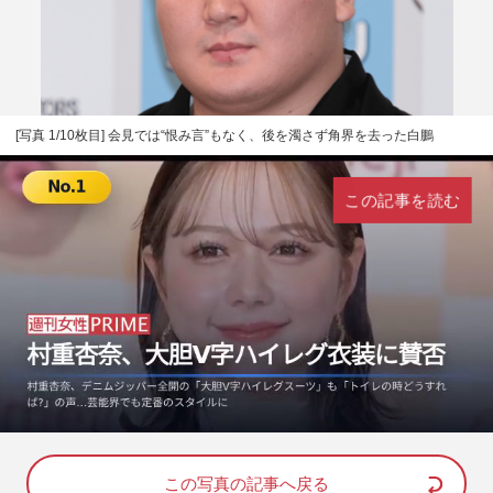
[写真 1/10枚目] 会見では“恨み言”もなく、後を濁さず角界を去った白鵬
この記事を読む
L
U
o
n
a
m
d
u
e
t
d
e
この写真の記事へ戻る
: