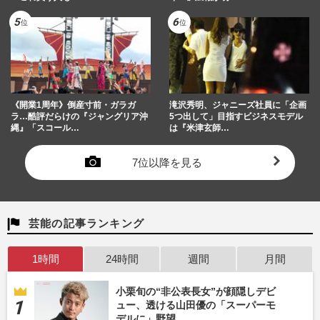
《開業1周年》倒産寸前・ガラガ
滝沢秀明、ジャニーズ社員に「企画
ラ…酷評だらけの『ジャングリア沖
5つ出して」目指すビジネスモデル
縄』「スコール…
は『米津玄師…
7位以降を見る
芸能の記事ランキング
1時間
24時間
週間
月間
小栗旬の“非公表長女”が顔隠しデビ
ュー、透ける山田優の「スーパーモ
デルに」野望