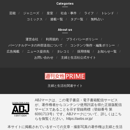
Categories
芸能
ジャニーズ
皇室
社会・事件
ライフ
トレンド
コミックス
連載一覧
タグ一覧
無料占い
About us
運営会社
利用規約
プライバシーポリシー
パーソナルデータの外部送信について
コンテンツ制作・編集ポリシー
広告掲載
ニュース提供先
タレコミ
採用情報
お知らせ一覧
お問い合わせ
主婦と生活社公式サイト
主婦と生活社関連サイト
ABJマークは、この電子書店・電子書籍配信サービス
が、著作権者からコンテンツ使用許諾を得た正規版配信
サービスであることを示す登録商標（登録番号 第
6091713号）です。ABJマークについて、詳しくはこち
らを御覧ください。
https://aebs.or.jp/
本サイトに掲載されているすべての⽂章・撮影写真の著作権は主婦と⽣活