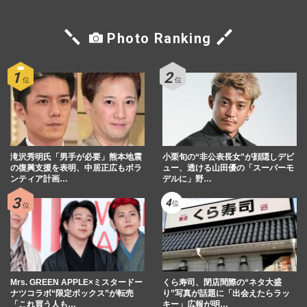
Photo Ranking
滝沢秀明氏「男手が必要」熊本地震
小栗旬の“非公表長女”が顔隠しデビ
の復興支援を表明、中居正広もボラ
ュー、透ける山田優の「スーパーモ
ンティア計画…
デルに」野…
Mrs. GREEN APPLE×ミスタードー
くら寿司、閉店間際の“ネタ大盛
ナツコラボ“限定ボックス”が転売
り”写真が話題に「出会えたらラッ
「これ買う人も…
キー」広報が明…