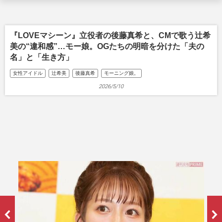
『LOVEマシーン』立役者の後藤真希と、CMで歌う辻希
美の“違和感”…モー娘。OGたちの明暗を分けた「夫の
名」と「生き方」
女性アイドル
辻希美
後藤真希
モーニング娘。
2026/5/10