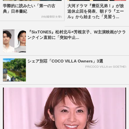
学際的に読みたい「第一の古
大河ドラマ『豊臣兄弟！』が放
典」日本書紀
送休止回を発表、朝ドラ『エー
ル』から始まった「見習う...
PR(國學院大學)
『SixTONES』松村北斗×芳根京子、W主演映画がクラ
ンクイン直前に「突如中止...
シェア別荘「COCO VILLA Owners」3選
PR(COCO VILLA on GOETHE)