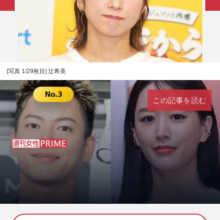
[写真 1/29枚目] 辻希美
この記事を読む
L
U
o
n
a
m
d
u
e
t