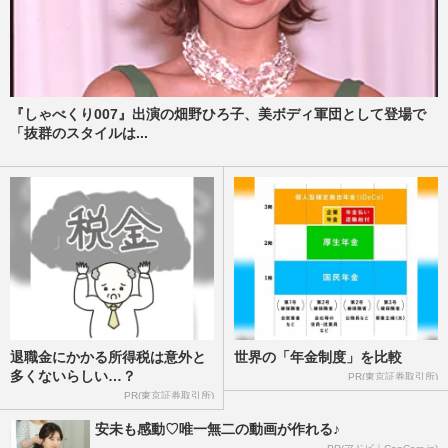
『しゃべくり007』出演の畑野ひろ子、美ボディ軍団として登場で
「抜群のスタイルは...
退職金にかかる所得税は意外と
世界の「年金制度」を比較
多くないらしい…？
PR(東京証券取引所)
PR(東京証券取引所)
安未も感動♡唯一無二の動画が作れる♪