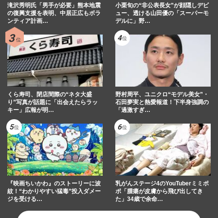
滝沢秀明氏「男手が必要」熊本地震
小栗旬の“非公表長女”が顔隠しデビ
の復興支援を表明、中居正広もボラ
ュー、透ける山田優の「スーパーモ
ンティア計画…
デルに」野…
くら寿司、閉店間際の“ネタ大盛
野村周平、ユニクロ“モデル美女”・
り”写真が話題に「出会えたらラッ
石田夢実と熱愛報道！下半身強調の
キー」広報が明…
「過激すぎ…
『映画ちいかわ』のストーリーに波
乳がんステージ4のYouTuberミミポ
紋！“わかりやすい猛毒”投入ダメー
ポ「腫瘍が皮膚から飛び出してき
ジを受ける…
た」34歳で余命…