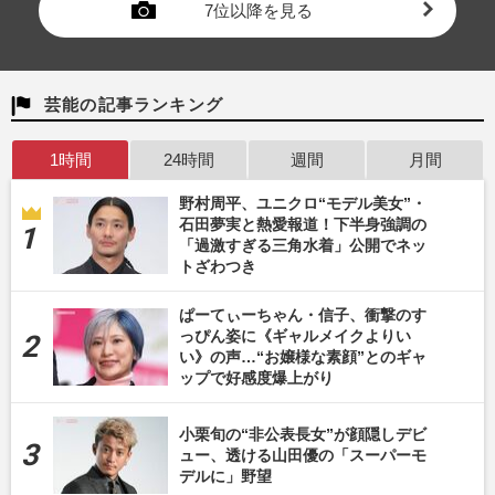
7位以降を見る
芸能の記事ランキング
1時間
24時間
週間
月間
野村周平、ユニクロ“モデル美女”・
石田夢実と熱愛報道！下半身強調の
「過激すぎる三角水着」公開でネッ
トざわつき
ぱーてぃーちゃん・信子、衝撃のす
っぴん姿に《ギャルメイクよりい
い》の声…“お嬢様な素顔”とのギャ
ップで好感度爆上がり
小栗旬の“非公表長女”が顔隠しデビ
ュー、透ける山田優の「スーパーモ
デルに」野望