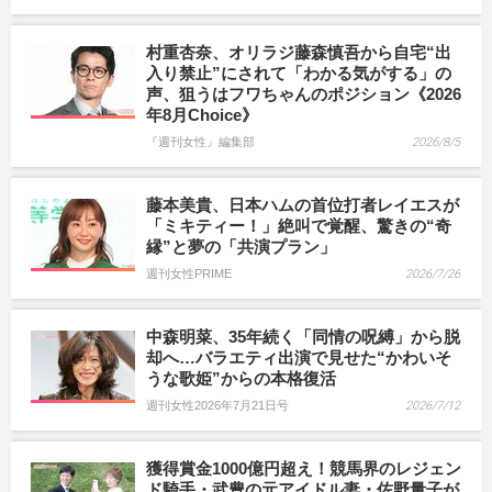
村重杏奈、オリラジ藤森慎吾から自宅“出
入り禁止”にされて「わかる気がする」の
声、狙うはフワちゃんのポジション《2026
年8月Choice》
『週刊女性』編集部
2026/8/5
藤本美貴、日本ハムの首位打者レイエスが
「ミキティー！」絶叫で覚醒、驚きの“奇
縁”と夢の「共演プラン」
週刊女性PRIME
2026/7/26
中森明菜、35年続く「同情の呪縛」から脱
却へ…バラエティ出演で見せた“かわいそ
うな歌姫”からの本格復活
週刊女性2026年7月21日号
2026/7/12
獲得賞金1000億円超え！競馬界のレジェン
ド騎手・武豊の元アイドル妻・佐野量子が