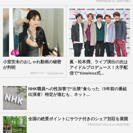
PR(FINCHI on GOETHE)
小室安未のおしゃれ動画の秘密
嵐・松本潤、ライブ演出の次は
が判明
アイドルプロデュース！大手配
信で“timelesz式...
PR(アドビ｜CanCam.jp)
NHK職員への性加害で“出禁”食らった〈5年前の番組
出演者〉特定が進むも、ネット...
全国の絶景ポイントにサウナ付きのシェア別荘を展開
PR(COCO VILLA on GOETHE)