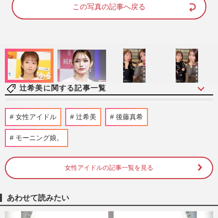
d
e
この写真の記事へ戻る
:
1
0
0
.
0
0
%
辻希美に関する記事一覧
辻希美の長女・希空、母娘ショット披露も
女性アイドル
辻希美
後藤真希
「厚底履いてるのに…」の声…再燃する辻
の“逆サバ読み”疑惑
モーニング娘。
週刊女性PRIME
2026/7/5
女性アイドルの記事一覧を見る
杉浦太陽が憤慨する妻・辻希美の“理不
尽”炎上の壮絶過去、夫婦がいま直面する
意外な戦い
あわせて読みたい
週刊女性PRIME
2026/3/28