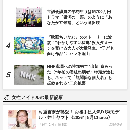
市議会議員の平均年収は約700万円！
ドラマ『銀河の一票』のように「あ
なたが立候補」という選択肢
『映画ちいかわ』のストーリーに波
紋！“わかりやすい猛毒”投入ダメー
ジを受ける大人が大量発生、“子ども
向け作品”にハマる理由
NHK職員への性加害で“出禁”食らっ
た〈5年前の番組出演者〉特定が進む
も、ネットで「無関係な個人名」も
拡散される“二次被害”
女性アイドルの最新記事
村重杏奈が熱愛！ お相手は人気DJ兼モデ
ル・井上ヤマト《2026年8月Choice》
『週刊女性』編集部
2026/8/6