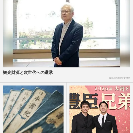
広末涼子、自身の事故を“笑いの題材”とし
て扱ったTBS番組に怒り心頭！「倫理観が
欠如」疑問視される制作…
週刊女性PRIME
2025/10/9
木下優樹菜、長女・莉々菜がサングラス姿
でSNSに登場して“芸能界入り”囁かれるも
「辻希空」との決定的な…
週刊女性PRIME
2025/10/2
観光財源と次世代への継承
辻希美、第5子出産の“リアル分娩シー
PR(國學院大學)
ン”公開で「生々しすぎる」「正直ドン引
き」感動場面で分かれた賛否
週刊女性PRIME
2025/9/12