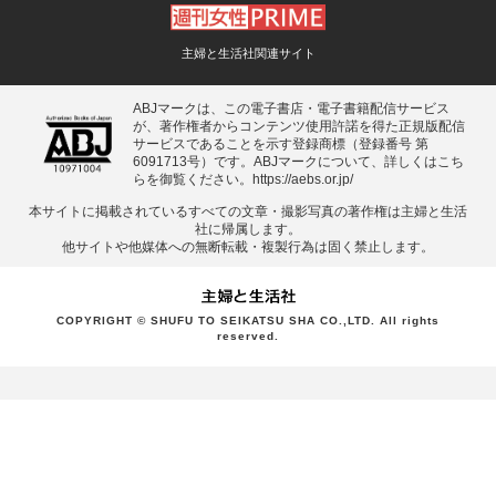
主婦と生活社関連サイト
ABJマークは、この電子書店・電子書籍配信サービス
が、著作権者からコンテンツ使用許諾を得た正規版配信
サービスであることを示す登録商標（登録番号 第
6091713号）です。ABJマークについて、詳しくはこち
らを御覧ください。
https://aebs.or.jp/
本サイトに掲載されているすべての⽂章・撮影写真の著作権は主婦と⽣活
社に帰属します。
他サイトや他媒体への無断転載・複製⾏為は固く禁⽌します。
COPYRIGHT © SHUFU TO SEIKATSU SHA CO.,LTD. All rights
reserved.