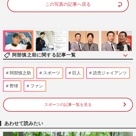
d
e
この写真の記事へ戻る
:
1
0
0
.
0
0
%
阿部慎之助に関する記事一覧
オールスタゲーム初出場の巨人・浦田俊輔
阿部慎之助
スポーツ
巨人
読売ジャイアンツ
が語った「阿部慎之助前監督のおかげ」復
帰後は指導力を生かして「…
野球
ファン
週刊女性PRIME
2026/7/30
スポーツの記事一覧を見る
「次期巨人の監督になって欲しい人ランキ
ング」２位でも松井秀喜が引き受けない、
槙原寛己が明かした“アメ…
あわせて読みたい
週刊女性PRIME
2026/7/16