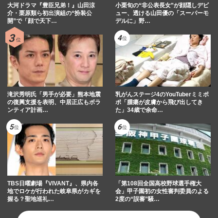
大河ドラマ『豊臣兄弟！』山田涼
小栗旬の“非公表長女”が顔隠しデビ
介・栗原類ら初出演組の“扮装公
ュー、透ける山田優の「スーパーモ
開”で「顔で天下…
デルに」野…
滝沢秀明氏「男手が必要」熊本地震
乳がんステージ4のYouTuberミミポ
の復興支援を表明、中居正広もボラ
ポ「腫瘍が皮膚から飛び出してき
ンティア計画…
た」34歳で余命…
TBS日曜劇場『VIVANT』、県内各
「第108回全国高校野球選手権大
地でロケが行われた岐阜県がカギを
会」甲子園初の女性審判委員のよる
握る？聖地巡礼…
2度の“誤審”騒…