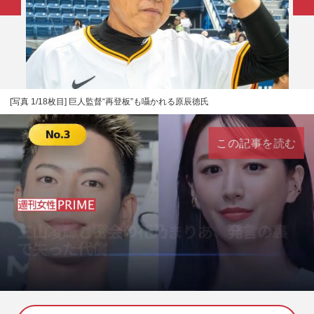
[写真 1/18枚目] 巨人監督“再登板”も囁かれる原辰徳氏
この記事を読む
L
U
o
n
a
m
d
u
e
t