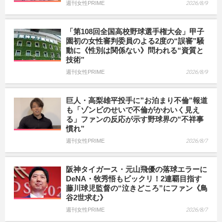
週刊女性PRIME
2026/8/9
「第108回全国高校野球選手権大会」甲子
園初の女性審判委員のよる2度の“誤審”騒
動に《性別は関係ない》問われる“資質と
技術”
週刊女性PRIME
2026/8/9
巨人・高梨雄平投手に”お泊まり不倫”報道
も「ゾンビのせいで不倫がかわいく見え
る」ファンの反応が示す野球界の“不祥事
慣れ”
週刊女性PRIME
2026/8/7
阪神タイガース・元山飛優の落球エラーに
DeNA・牧秀悟もビックリ！2連覇目指す
藤川球児監督の“泣きどころ”にファン《鳥
谷2世求む》
週刊女性PRIME
2026/8/7