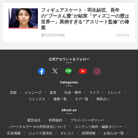
フィギュアスケート・羽生結弦、長年
の“プーさん愛”が結実「ディズニーの壁は
世界一」異例すぎる“アスリート監修”の偉
業
週刊女性PRIME
2026/8/6
公式アカウントをフォロー
Categories
芸能
ジャニーズ
皇室
社会・事件
ライフ
トレンド
コミックス
連載一覧
タグ一覧
無料占い
About us
運営会社
利用規約
プライバシーポリシー
パーソナルデータの外部送信について
コンテンツ制作・編集ポリシー
広告掲載
ニュース提供先
タレコミ
採用情報
お知らせ一覧