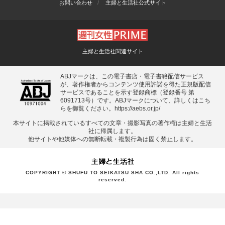
お問い合わせ
主婦と生活社公式サイト
主婦と生活社関連サイト
ABJマークは、この電子書店・電子書籍配信サービス
が、著作権者からコンテンツ使用許諾を得た正規版配信
サービスであることを示す登録商標（登録番号 第
6091713号）です。ABJマークについて、詳しくはこち
らを御覧ください。
https://aebs.or.jp/
本サイトに掲載されているすべての⽂章・撮影写真の著作権は主婦と⽣活
社に帰属します。
他サイトや他媒体への無断転載・複製⾏為は固く禁⽌します。
COPYRIGHT © SHUFU TO SEIKATSU SHA CO.,LTD. All rights
reserved.