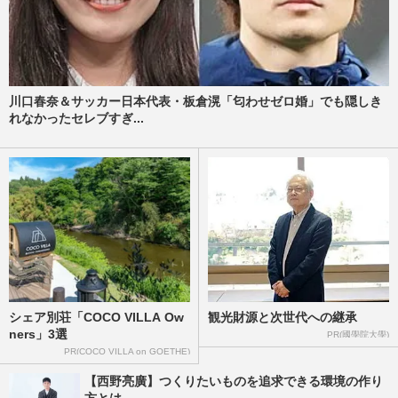
川口春奈＆サッカー日本代表・板倉滉「匂わせゼロ婚」でも隠しき
れなかったセレブすぎ...
シェア別荘「COCO VILLA Ow
観光財源と次世代への継承
ners」3選
PR(國學院大學)
PR(COCO VILLA on GOETHE)
【西野亮廣】つくりたいものを追求できる環境の作り