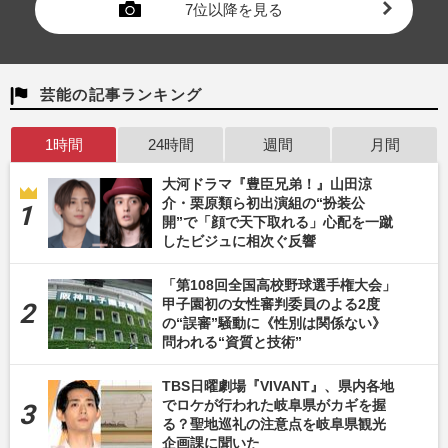
7位以降を見る
芸能の記事ランキング
1時間
24時間
週間
月間
大河ドラマ『豊臣兄弟！』山田涼
介・栗原類ら初出演組の“扮装公
開”で「顔で天下取れる」心配を一蹴
したビジュに相次ぐ反響
「第108回全国高校野球選手権大会」
甲子園初の女性審判委員のよる2度
の“誤審”騒動に《性別は関係ない》
問われる“資質と技術”
TBS日曜劇場『VIVANT』、県内各地
でロケが行われた岐阜県がカギを握
る？聖地巡礼の注意点を岐阜県観光
企画課に聞いた