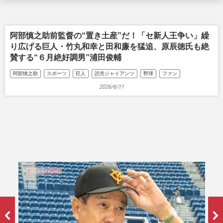
阿部慎之助前監督の“置き土産”だ！「セ新人王争い」繰
り広げる巨人・竹丸和幸と田和廉を猛追、原辰徳氏も絶
賛する“６月絶好調男”浦田俊輔
阿部慎之助
スポーツ
巨人
読売ジャイアンツ
野球
ファン
2026/6/11