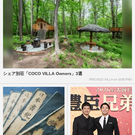
セ・パ交流戦好調の巨人がセ・リーグ首位
に！打線にハマった岸田行倫の３番起用
と、リーグ制覇へのカギ握る…
週刊女性PRIME
2026/6/14
《東京都八王子市》高校生恐喝事件、示談
金の算出根拠は『チャットGPT』増加する
若者の“AI悪用”で迫る新…
週刊女性PRIME
2026/6/11
シェア別荘「COCO VILLA Owners」3選
阪神タイガース・藤川球児監督が「ビデオ
PR(COCO VILLA on GOETHE)
判定」後の抗議で退場、阪神ファンの怒り
静めたソフトバンク・近藤…
週刊女性PRIME
2026/6/11