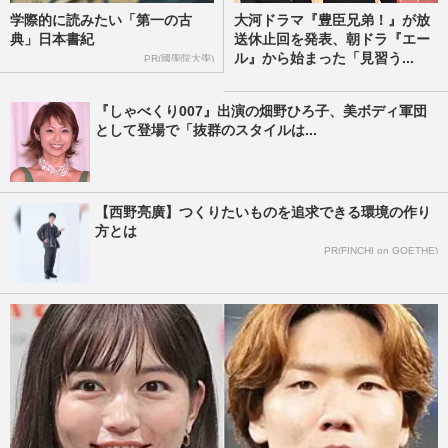
学際的に読みたい「第一の古
大河ドラマ『豊臣兄弟！』が放
典」日本書紀
送休止回を発表、朝ドラ『エー
ル』から始まった「見習う...
PR(國學院大學)
『しゃべくり007』出演の畑野ひろ子、美ボディ軍団
として登場で「抜群のスタイルは...
【西野亮廣】つくりたいものを追求できる環境の作り
方とは
PR(FINCHI on GOETHE)