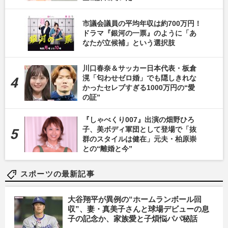
市議会議員の平均年収は約700万円！
ドラマ『銀河の一票』のように「あ
なたが立候補」という選択肢
川口春奈＆サッカー日本代表・板倉
滉「匂わせゼロ婚」でも隠しきれな
かったセレブすぎる1000万円の“愛
の証”
『しゃべくり007』出演の畑野ひろ
子、美ボディ軍団として登場で「抜
群のスタイルは健在」元夫・柏原崇
との“離婚と今”
スポーツの最新記事
大谷翔平が異例の“ホームランボール回
収”、妻・真美子さんと球場デビューの息
子の記念か、家族愛と子煩悩パパ秘話