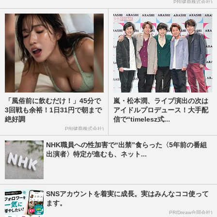
PR(健商株式会社)
「風俗前に飲むだけ！」45分で
嵐・松本潤、ライブ演出の次は
3回戦も余裕！1日31円で朝まで
アイドルプロデュース！大手配
絶好調
信で“timelesz式...
PR(健商株式会社)
NHK職員への性加害で“出禁”食らった〈5年前の番組
出演者〉特定が進むも、ネット...
SNSアカウントを着実に成長。実はみんなココ使って
ます。
PR(Dreaw合同会社)