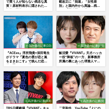
で買う人が知らない残念な真
範改正に「拙速」「女性差
実！原材料表示に隠された添
別」と国内外から異論…残さ
加物の正体
れた「再改正」の道
⭐ 高評価の記事(10)
⭐ 高評価の記事(8.5)
『ACEes』浮所飛貴×深田竜生
飯沼愛『VIVANT』天才ハッカ
がドラマ『夏色の雲が恋と嵐
ー役“降板”の一方、新事務所
をまきおこす』で挑んだ恋人
所属の裏にあった堺雅人マネ
役、照れながら挑んだキュン
ージャーの「後押し」
シーン秘話
⭐ 高評価の記事(9.8)
⭐ 高評価の記事(9)
TBS日曜劇場『VIVANT』キャ
二宮和也、YouTube『よにの