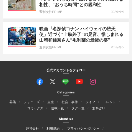
相性、“おうち時間”との親和性
週刊女性PRIME
2026/8/6
映画『名探偵コナン ハイウェイの堕天
使』近づく“上映終了”の足音、惜しまれる
山崎和佳奈さん“毛利蘭の最後の姿”
週刊女性PRIME
2026/8/5
公式アカウントをフォロー
Categories
芸能
ジャニーズ
皇室
社会・事件
ライフ
トレンド
コミックス
連載一覧
タグ一覧
無料占い
About us
運営会社
利用規約
プライバシーポリシー