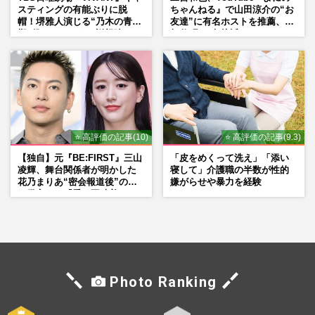
スティングの有能ぶりに脱
ちゃんねる』で山田涼介の“お
帽！堺雅人演じる“乃木の青年
友達”に有名ホストを推薦、歌
期”役は、そっくり説根強い
舞伎町に“急接近”でファン
Mr.Children桜井和寿のバンド
「関わらないで！」
マン長男・櫻井海音だった
⭐ 高評価の記事(10)
⭐ 高評価の記事(9.3)
【独自】元『BE:FIRST』三山
「皮をめくって洗え」「添い
凌輝、舞台関係者が明かした
寝して」介護職の半数が性的
花乃まりあ“密会報道後”の呆
嫌がらせや暴力を経験
れ発言と、『愛の不時着』の
劇場が答えた共演舞台の行方
Photo Ranking