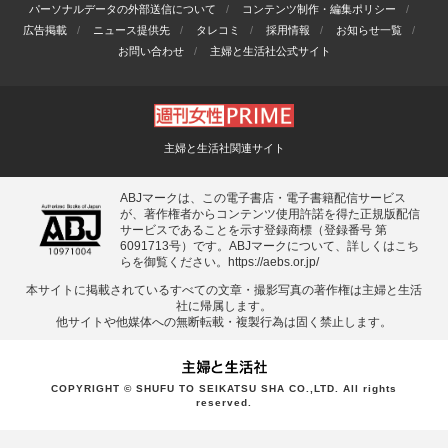
パーソナルデータの外部送信について
コンテンツ制作・編集ポリシー
広告掲載
ニュース提供先
タレコミ
採用情報
お知らせ一覧
お問い合わせ
主婦と生活社公式サイト
主婦と生活社関連サイト
ABJマークは、この電子書店・電子書籍配信サービス
が、著作権者からコンテンツ使用許諾を得た正規版配信
サービスであることを示す登録商標（登録番号 第
6091713号）です。ABJマークについて、詳しくはこち
らを御覧ください。
https://aebs.or.jp/
本サイトに掲載されているすべての⽂章・撮影写真の著作権は主婦と⽣活
社に帰属します。
他サイトや他媒体への無断転載・複製⾏為は固く禁⽌します。
COPYRIGHT © SHUFU TO SEIKATSU SHA CO.,LTD. All rights
reserved.