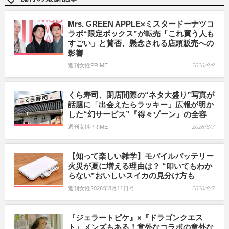
Mrs. GREEN APPLE×ミスタードーナツコ
ラボ“限定ボックス”が転売「これ買う人も
すごい」と賛否、懸念される店頭販売への
影響
週刊女性PRIME
2026/8/8
くら寿司、閉店間際の“ネタ大盛り”写真が
話題に「出会えたらラッキー」広報が明か
した“幻サービス”『得々ゾーン』の全容
週刊女性PRIME
2026/8/7
【知って楽しい雑学】モバイルバッテリー
火災が夏に増える理由は？ “叩いてもわか
らない”おいしいスイカの見分け方も
週刊女性2026年8月11日号
2026/8/7
『ジェラートピケ』×『ドラゴンクエス
ト』メンズもある！意外なコラボの意外な