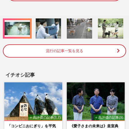
.
4
2
%
流行の記事一覧を見る
イチオシ記事
⭐ 高評価の記事(8.7)
⭐ 高評価の記事(9)
「コンビニおにぎり」を平気
《愛子さまの未来は》皇室典