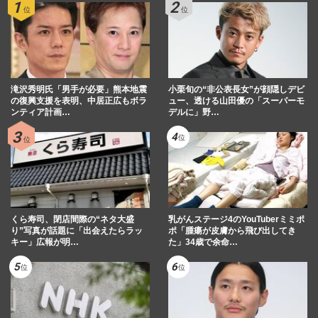
滝沢秀明氏「男手が必要」熊本地震
小栗旬の“非公表長女”が顔隠しデビ
の復興支援を表明、中居正広もボラ
ュー、透ける山田優の「スーパーモ
ンティア計画…
デルに」野…
くら寿司、閉店間際の“ネタ大盛
乳がんステージ4のYouTuberミミポ
り”写真が話題に「出会えたらラッ
ポ「腫瘍が皮膚から飛び出してき
キー」広報が明…
た」34歳で余命…