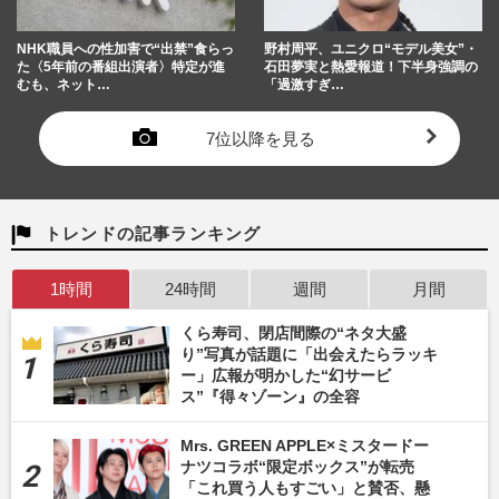
NHK職員への性加害で“出禁”食らっ
野村周平、ユニクロ“モデル美女”・
た〈5年前の番組出演者〉特定が進
石田夢実と熱愛報道！下半身強調の
むも、ネット…
「過激すぎ…
7位以降を見る
トレンドの記事ランキング
1時間
24時間
週間
月間
くら寿司、閉店間際の“ネタ大盛
り”写真が話題に「出会えたらラッキ
ー」広報が明かした“幻サービ
ス”『得々ゾーン』の全容
Mrs. GREEN APPLE×ミスタードー
ナツコラボ“限定ボックス”が転売
「これ買う人もすごい」と賛否、懸