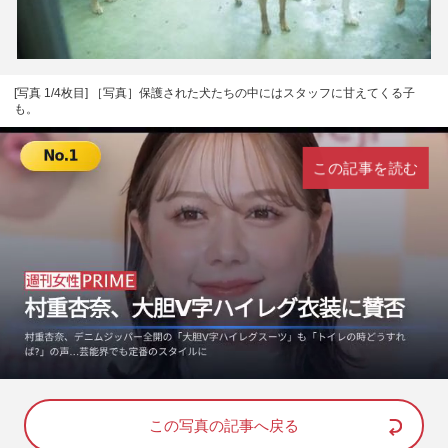
[写真 1/4枚目] ［写真］保護された犬たちの中にはスタッフに甘えてくる子
も。
この記事を読む
L
U
o
n
a
m
d
u
e
t
d
e
この写真の記事へ戻る
:
8
1