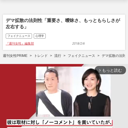
デマ拡散の法則性「重要さ、曖昧さ、もっともらしさが
左右する」
フェイクニュース
心理学
『週刊女性』編集部
2018/2/6
週刊女性PRIME
トレンド
流行
フェイクニュース
デマ拡散の法則
もっと読む
arrow_forward_ios