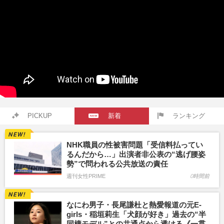
PICKUP
新着
ランキング
NHK職員の性被害問題「受信料払ってい
るんだから…」出演者非公表の“逃げ腰姿
勢”で問われる公共放送の責任
週刊女性PRIME
0時間前
なにわ男子・長尾謙杜と熱愛報道の元E-
girls・稲垣莉生「犬顔が好き」過去の“半
同棲モデル”との共通点から透ける《一貫