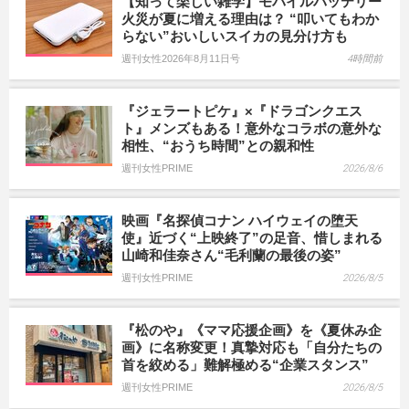
【知って楽しい雑学】モバイルバッテリー
火災が夏に増える理由は？ “叩いてもわか
らない”おいしいスイカの見分け方も
週刊女性2026年8月11日号
4時間前
『ジェラートピケ』×『ドラゴンクエス
ト』メンズもある！意外なコラボの意外な
相性、“おうち時間”との親和性
週刊女性PRIME
2026/8/6
映画『名探偵コナン ハイウェイの堕天
使』近づく“上映終了”の足音、惜しまれる
山崎和佳奈さん“毛利蘭の最後の姿”
週刊女性PRIME
2026/8/5
『松のや』《ママ応援企画》を《夏休み企
画》に名称変更！真摯対応も「自分たちの
首を絞める」難解極める“企業スタンス”
週刊女性PRIME
2026/8/5