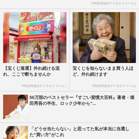
PR(合同会社デジタルファーム )
【宝くじ落選】外れ続ける流
宝くじを知らないまま買う人ほ
れ、ここで断ちませんか
ど、外れ続けます
PR(合同会社デジタルファーム )
PR(合同会社デジタルファーム)
56万部のベストセラー『すごい習慣大百科』著者・堀
田秀吾の半生、ロック少年から“...
「どうせ当たらない」と思ってた私が本当に当選し
た“買い方”がこれ