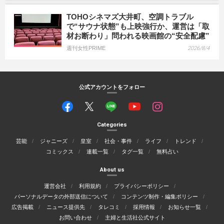
TOHOシネマズ大井町、空調トラブル
で“サウナ状態”も上映強行か、運営は「取
材お断わり」問われる映画館の“安全配慮”
週刊女性PRIME
2026/8/4
公式アカウントをフォロー
Categories
芸能
ジャニーズ
皇室
社会・事件
ライフ
トレンド
コミックス
連載一覧
タグ一覧
無料占い
About us
運営会社
利用規約
プライバシーポリシー
パーソナルデータの外部送信について
コンテンツ制作・編集ポリシー
広告掲載
ニュース提供先
タレコミ
採用情報
お知らせ一覧
お問い合わせ
主婦と生活社公式サイト