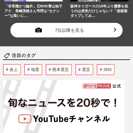
「非常識かつ論外」元NHK青山祐子
阪神タイガースの18年ぶり優勝を祝
アナ、長嶋茂雄さん弔問も“セクシ
うのは虎党だけじゃない？「道頓堀
ー”な装いに…
ダイブしてみ…
7位以降を見る
注目のタグ
炎上
地震
熊本震災
震災
SNS