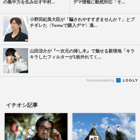
の集中力を生み出す中村...
デマ情報に毅然対応「そ...
小野田紀美大臣が「騙されやすすぎませんか？」とブ
チギレた〈Temuで購入デマ〉過...
山田涼介が『一次元の挿し木』で魅せる新境地「キラ
キラしたフィルターが1枚外れてく...
Recommended by
イチオシ記事