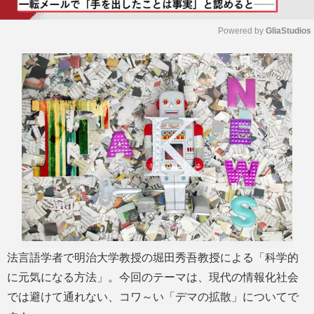
Powered by 
GliaStudios
M
u
t
e
法言語学者で明治大学教授の堀田秀吾教授による「科学的
に元気になる方法」。今回のテーマは、現代の情報化社会
では避けて通れない、コワ～い「デマの拡散」についてで