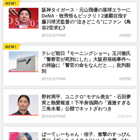
阪神タイガース・元山飛優の落球エラーに
DeNA・牧秀悟もビックリ！2連覇目指す
藤川球児監督の“泣きどころ”にファン《鳥
谷2世求む》
週刊女性PRIME
6時間前
テレビ朝日『モーニングショー』玉川徹氏
「警察官が死刑にした」大阪府発砲事件へ
の持論に「警官の命をなんだと…」批判殺
到
週刊女性PRIME
6時間前
野村周平、ユニクロ“モデル美女”・石田夢
実と熱愛報道！下半身強調の「過激すぎる
三角水着」公開でネットざわつき
週刊女性PRIME
2026/8/6
ぱーてぃーちゃん・信子、衝撃のすっぴん