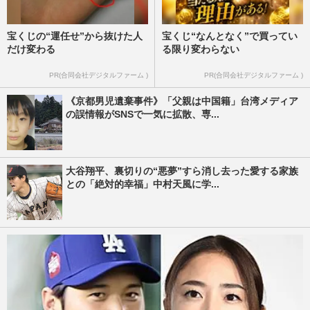
宝くじの“運任せ”から抜けた人
宝くじ“なんとなく”で買ってい
だけ変わる
る限り変わらない
PR(合同会社デジタルファーム )
PR(合同会社デジタルファーム )
《京都男児遺棄事件》「父親は中国籍」台湾メディア
の誤情報がSNSで一気に拡散、専...
大谷翔平、裏切りの“悪夢”すら消し去った愛する家族
との「絶対的幸福」中村天風に学...