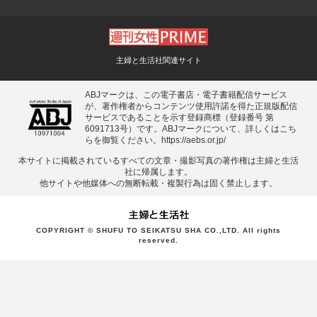
主婦と生活社関連サイト
ABJマークは、この電子書店・電子書籍配信サービス
が、著作権者からコンテンツ使用許諾を得た正規版配信
サービスであることを示す登録商標（登録番号 第
6091713号）です。ABJマークについて、詳しくはこち
らを御覧ください。
https://aebs.or.jp/
本サイトに掲載されているすべての⽂章・撮影写真の著作権は主婦と⽣活
社に帰属します。
他サイトや他媒体への無断転載・複製⾏為は固く禁⽌します。
COPYRIGHT © SHUFU TO SEIKATSU SHA CO.,LTD. All rights
reserved.