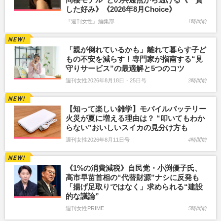
した好み》《2026年8月Choice》
『週刊女性』編集部
1時間前
「親が倒れているかも」離れて暮らす子ど
もの不安を減らす！専門家が指南する“見
守りサービス”の最適解と5つのコツ
週刊女性2026年8月18日・25日号
3時間前
【知って楽しい雑学】モバイルバッテリー
火災が夏に増える理由は？ “叩いてもわか
らない”おいしいスイカの見分け方も
週刊女性2026年8月11日号
4時間前
《1%の消費減税》自民党・小渕優子氏、
高市早苗首相の“代替財源”ナシに反発も
「揚げ足取りではなく」求められる“建設
的な議論”
週刊女性PRIME
5時間前