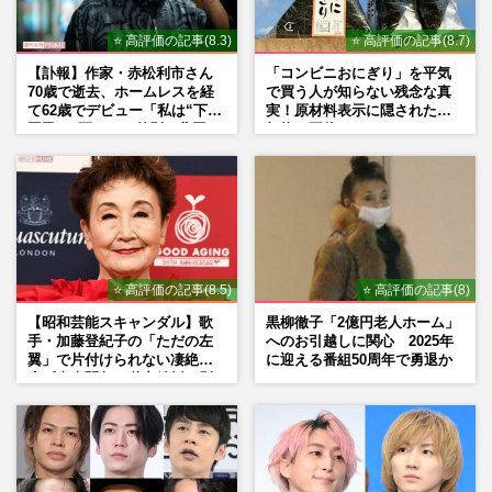
⭐ 高評価の記事(8.3)
⭐ 高評価の記事(8.7)
【訃報】作家・赤松利市さん
「コンビニおにぎり」を平気
70歳で逝去、ホームレスを経
で買う人が知らない残念な真
て62歳でデビュー「私は“下級
実！原材料表示に隠された添
国民”。死ぬまで差別と貧困を
加物の正体
書き続けます」壮絶人生
⭐ 高評価の記事(8.5)
⭐ 高評価の記事(8)
【昭和芸能スキャンダル】歌
黒柳徹子「2億円老人ホーム」
手・加藤登紀子の「ただの左
へのお引越しに関心 2025年
翼」で片付けられない凄絶半
に迎える番組50周年で勇退か
生《東大闘争、獄中結婚、別
荘で内ゲバ事件》