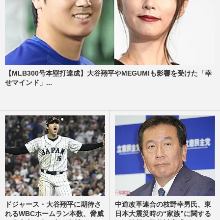
【MLB300号本塁打達成】大谷翔平やMEGUMIも影響を受けた「幸
せマインド」...
ドジャース・大谷翔平に期待さ
中道改革連合の枝野幸男氏、東
れるWBCホームラン本数、脅威
日本大震災時の“家族”に関する