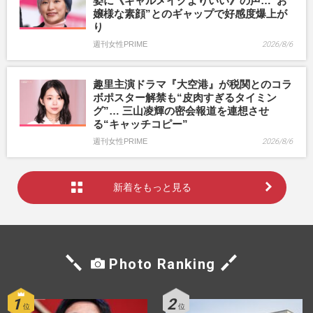
姿に《ギャルメイクよりいい》の声…“お
嬢様な素顔”とのギャップで好感度爆上が
り
週刊女性PRIME
2026/8/6
趣里主演ドラマ『大空港』が税関とのコラ
ボポスター解禁も“皮肉すぎるタイミン
グ”… 三山凌輝の密会報道を連想させ
る“キャッチコピー”
週刊女性PRIME
2026/8/6
新着をもっと見る
Photo Ranking