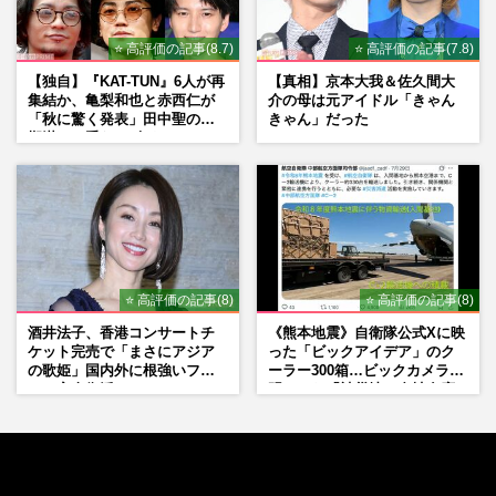
⭐ 高評価の記事(8.7)
⭐ 高評価の記事(7.8)
【独自】『KAT-TUN』6人が再
【真相】京本大我＆佐久間大
集結か、亀梨和也と赤西仁が
介の母は元アイドル「きゃん
「秋に驚く発表」田中聖の刑
きゃん」だった
期満了と重なる“匂わせ”では
ない理由
⭐ 高評価の記事(8)
⭐ 高評価の記事(8)
酒井法子、香港コンサートチ
《熊本地震》自衛隊公式Xに映
ケット完売で「まさにアジア
った「ビックアイデア」のク
の歌姫」国内外に根強いファ
ーラー300箱…ビックカメラが
ンで完全復活か
明かした「被災地に自社在庫
提供」の真相