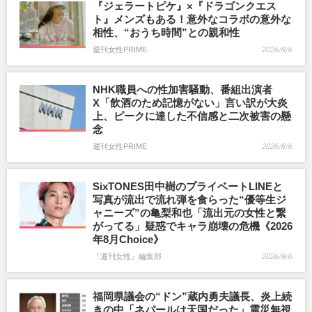
『ジェラートピケ』×『ドラゴンクエス
ト』メンズもある！意外なコラボの意外な
相性、“おうち時間”との親和性
週刊女性PRIME
2026/8/6
NHK職員への性加害騒動、番組出演者
X「飲酒のため記憶がない」言い訳が大炎
上、ピークに達した不信感と二次被害の懸
念
週刊女性PRIME
2026/8/6
SixTONES田中樹のプライベートLINEと
写真が流出で流れ弾を食らった“優等生ジ
ャニーズ”の亀梨和也「流出元の女性と繋
がってる」疑惑でキャラ崩壊の危機《2026
年8月Choice》
『週刊女性』編集部
2026/8/6
福岡県議会の“ドン”蔵内勇夫議長、炎上続
きの中「ネパールは天国だった」震災無視