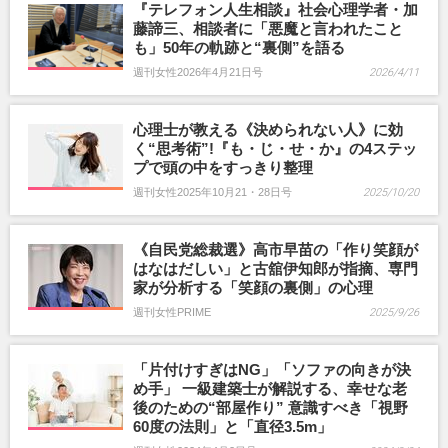
『テレフォン人生相談』社会心理学者・加
藤諦三、相談者に「悪魔と言われたこと
も」50年の軌跡と“裏側”を語る
週刊女性2026年4月21日号
2026/4/11
心理士が教える《決められない人》に効
く“思考術”!『も・じ・せ・か』の4ステッ
プで頭の中をすっきり整理
週刊女性2025年10月21・28日号
2025/10/20
《自民党総裁選》高市早苗の「作り笑顔が
はなはだしい」と古舘伊知郎が指摘、専門
家が分析する「笑顔の裏側」の心理
週刊女性PRIME
2025/9/26
「片付けすぎはNG」「ソファの向きが決
め手」 一級建築士が解説する、幸せな老
後のための“部屋作り” 意識すべき「視野
60度の法則」と「直径3.5m」