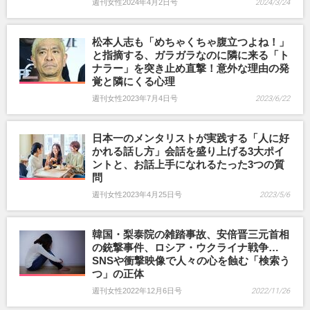
週刊女性2024年4月2日号
2024/3/24
松本人志も「めちゃくちゃ腹立つよね！」
と指摘する、ガラガラなのに隣に来る「ト
ナラー」を突き止め直撃！意外な理由の発
覚と隣にくる心理
週刊女性2023年7月4日号
2023/6/22
日本一のメンタリストが実践する「人に好
かれる話し方」会話を盛り上げる3大ポイ
ントと、お話上手になれるたった3つの質
問
週刊女性2023年4月25日号
2023/5/6
韓国・梨泰院の雑踏事故、安倍晋三元首相
の銃撃事件、ロシア・ウクライナ戦争…
SNSや衝撃映像で人々の心を蝕む「検索う
つ」の正体
週刊女性2022年12月6日号
2022/11/26