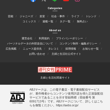
Categories
芸能
ジャニーズ
皇室
社会・事件
ライフ
トレンド
コミックス
連載一覧
タグ一覧
無料占い
About us
運営会社
利用規約
プライバシーポリシー
パーソナルデータの外部送信について
コンテンツ制作・編集ポリシー
広告掲載
ニュース提供先
タレコミ
採用情報
お知らせ一覧
お問い合わせ
主婦と生活社公式サイト
主婦と生活社関連サイト
ABJマークは、この電子書店・電子書籍配信サービス
が、著作権者からコンテンツ使用許諾を得た正規版配信
サービスであることを示す登録商標（登録番号 第
6091713号）です。ABJマークについて、詳しくはこち
らを御覧ください。
https://aebs.or.jp/