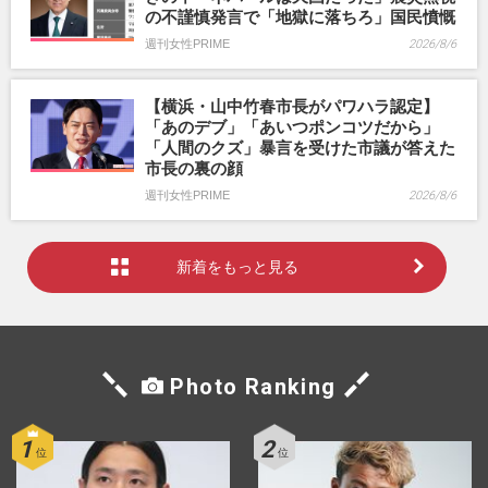
の不謹慎発言で「地獄に落ちろ」国民憤慨
週刊女性PRIME
2026/8/6
【横浜・山中竹春市長がパワハラ認定】
「あのデブ」「あいつポンコツだから」
「人間のクズ」暴言を受けた市議が答えた
市長の裏の顔
週刊女性PRIME
2026/8/6
新着をもっと見る
Photo Ranking