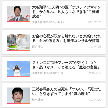
大谷翔平“二刀流”の源「ポジティブマイン
ド」から学ぶ、凡人もマネできる“目標達
成法”
週刊女性2021年10月26日号
2021/10/16
お金の心配が頭から離れないとき楽になれ
る「4つの考え方」を感情コンサルが指南
西沢 泰生
2021/7/25
ストレスに“1秒フレーズ”が効く！ つら
さ・怒りがスーッと消える「魔法の言葉」
週刊女性2020年9月22日号
2020/9/12
三浦春馬さんの自死を「つらい」「死にた
い」と引きずってしまう“真の理由”
松本 果歩
2020/7/29