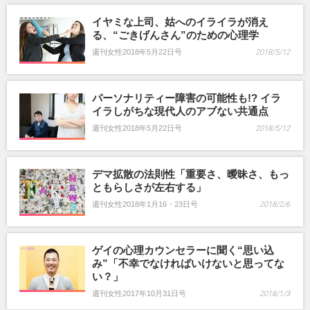
イヤミな上司、姑へのイライラが消え
る、“ごきげんさん”のための心理学
週刊女性2018年5月22日号
2018/5/12
パーソナリティー障害の可能性も!? イラ
イラしがちな現代人のアブない共通点
週刊女性2018年5月22日号
2018/5/12
デマ拡散の法則性「重要さ、曖昧さ、もっ
ともらしさが左右する」
週刊女性2018年1月16・23日号
2018/2/6
ゲイの心理カウンセラーに聞く“思い込
み”「不幸でなければいけないと思ってな
い？」
週刊女性2017年10月31日号
2018/1/3