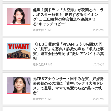
趣里主演ドラマ『大空港』が税関とのコラ
ボポスター解禁も“皮肉すぎるタイミン
グ”… 三山凌輝の密会報道を連想させ
る“キャッチコピー”
週刊女性PRIME
2026/8/6
《TBS日曜劇場『VIVANT』》8時間3万円
で「別班」を募集！詐欺の声も「求人は事
実」運営会社が明かす“激レア”バイトの真
相
週刊女性PRIME
2026/8/6
元TBSアナウンサー・田中みな実、妊娠発
表後初の公の場に「背中パックリ大胆ドレ
ス」で登場、ママでも変わらぬ“美への執
念”
週刊女性PRIME
2026/8/6