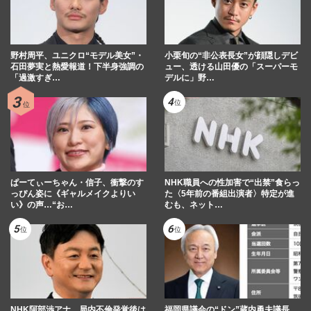
野村周平、ユニクロ“モデル美女”・
小栗旬の“非公表長女”が顔隠しデビ
石田夢実と熱愛報道！下半身強調の
ュー、透ける山田優の「スーパーモ
「過激すぎ…
デルに」野…
ぱーてぃーちゃん・信子、衝撃のす
NHK職員への性加害で“出禁”食らっ
っぴん姿に《ギャルメイクよりい
た〈5年前の番組出演者〉特定が進
い》の声…“お…
むも、ネット…
NHK阿部渉アナ、局内不倫発覚後は
福岡県議会の“ドン”蔵内勇夫議長、