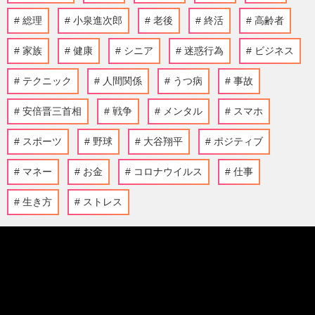
総理
小泉進次郎
老後
終活
高齢者
家族
健康
シニア
迷惑行為
ビジネス
テクニック
人間関係
うつ病
事故
安倍晋三首相
戦争
メンタル
スマホ
スポーツ
野球
大谷翔平
ポジティブ
マネー
お金
コロナウイルス
仕事
生き方
ストレス