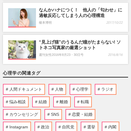
なんかハナにつく！ 他人の「匂わせ」に
過敏反応してしまう人の心理構造
榎本博明
2017/10/22
“見上げ猫”のうるんだ瞳がたまらない! ソ
トネコ写真家の厳選ショット
週刊女性2016年8月23・30日号
2016/8/16
心理学の関連タグ
人間ドキュメント
人物
心理学
ラジオ
悩み相談
結婚
離婚
転職
カウンセリング
SNS
恋愛・結婚
Instagram
政治
自民党
選挙
内閣