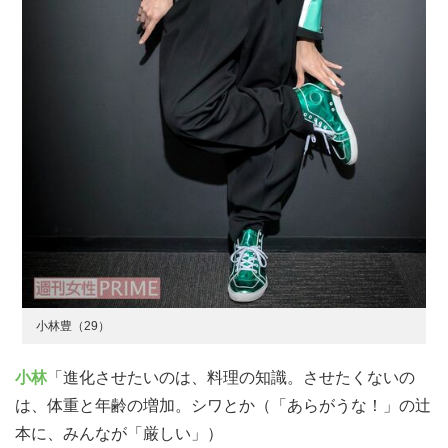
小林豊（29）
小林
「進化させたいのは、料理の知識。させたくないの
は、体重と年齢の増加。シワとか（「あらがうな！」の辻
本に、みんなが「厳しい」）