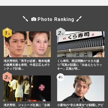
Photo Ranking
滝沢秀明氏「男手が必要」熊本地震
くら寿司、閉店間際の“ネタ大盛
の復興支援を表明、中居正広もボラ
り”写真が話題に「出会えたらラッ
ンティア計画…
キー」広報が明…
滝沢秀明、ジャニーズ社員に「企画
小栗旬の“非公表長女”が顔隠しデビ