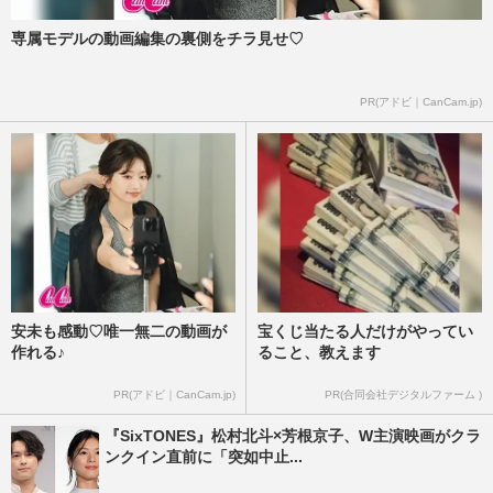
専属モデルの動画編集の裏側をチラ見せ♡
PR(アドビ｜CanCam.jp)
安未も感動♡唯一無二の動画が
宝くじ当たる人だけがやってい
作れる♪
ること、教えます
PR(アドビ｜CanCam.jp)
PR(合同会社デジタルファーム )
『SixTONES』松村北斗×芳根京子、W主演映画がクラ
ンクイン直前に「突如中止...