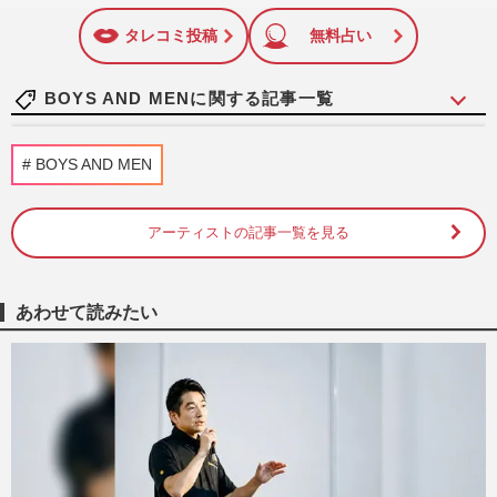
に追加
タレコミ投稿
無料占い
BOYS AND MENに関する記事一覧
元『SKE・AKB48』松井珠理奈&『ボイメ
BOYS AND MEN
ン』辻本のほっこり結婚会見「あっさり発
表」が主流の昨今に“堂々お…
週刊女性PRIME
2026/1/8
アーティストの記事一覧を見る
大みそか恒例の格闘技イベント『RIZIN』
がBOYS＆MEN、Juice＝Juiceら人気アイ
あわせて読みたい
ドルとのコラボフェスを開催
週刊女性PRIME
2023/10/26
元BOYS AND MEN・小林豊、万引きをし
た薬局近くでのイベント開催と、ファンが
怒りの告発、プレゼント「メル…
週刊女性PRIME
2023/2/21