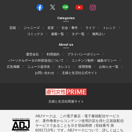
Categories
芸能
ジャニーズ
皇室
社会・事件
ライフ
トレンド
コミックス
連載一覧
タグ一覧
無料占い
About us
運営会社
利用規約
プライバシーポリシー
パーソナルデータの外部送信について
コンテンツ制作・編集ポリシー
広告掲載
ニュース提供先
タレコミ
採用情報
お知らせ一覧
お問い合わせ
主婦と生活社公式サイト
主婦と生活社関連サイト
ABJマークは、この電子書店・電子書籍配信サービス
が、著作権者からコンテンツ使用許諾を得た正規版配信
サービスであることを示す登録商標（登録番号 第
6091713号）です。ABJマークについて、詳しくはこち