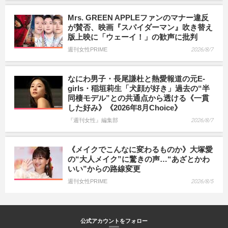
Mrs. GREEN APPLEファンのマナー違反
が賛否、映画『スパイダーマン』吹き替え
版上映に「ウェーイ！」の歓声に批判
週刊女性PRIME
2026/8/7
なにわ男子・長尾謙杜と熱愛報道の元E-
girls・稲垣莉生「犬顔が好き」過去の“半
同棲モデル”との共通点から透ける《一貫
した好み》《2026年8月Choice》
『週刊女性』編集部
2026/8/7
《メイクでこんなに変わるものか》大塚愛
の“大人メイク”に驚きの声…“あざとかわ
いい”からの路線変更
週刊女性PRIME
2026/8/5
公式アカウントをフォロー