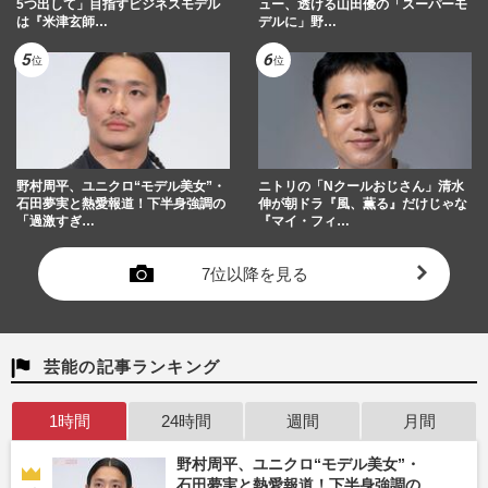
5つ出して」目指すビジネスモデル
ュー、透ける山田優の「スーパーモ
は『米津玄師…
デルに」野…
野村周平、ユニクロ“モデル美女”・
ニトリの「Nクールおじさん」清水
石田夢実と熱愛報道！下半身強調の
伸が朝ドラ『風、薫る』だけじゃな
「過激すぎ…
『マイ・フィ…
7位以降を見る
芸能の記事ランキング
1時間
24時間
週間
月間
野村周平、ユニクロ“モデル美女”・
石田夢実と熱愛報道！下半身強調の