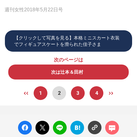
週刊女性2018年5月22日号
【クリックして写真を見る】本格ミニスカート衣装
でフィギュアスケートを滑られた佳子さま
次のページは
次は辻本＆田村
1
2
3
4
facebo
X ポス
LINE
はてな
コメン
ok い
ト
ブック
ト
いね
マーク