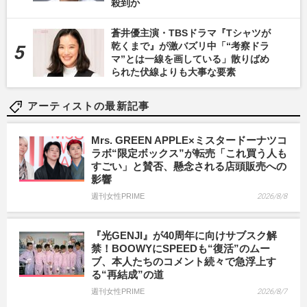
殺到か
蒼井優主演・TBSドラマ『Tシャツが
乾くまで』が激バズリ中「“考察ドラ
マ”とは一線を画している」散りばめ
られた伏線よりも大事な要素
アーティストの最新記事
Mrs. GREEN APPLE×ミスタードーナツコ
ラボ“限定ボックス”が転売「これ買う人も
すごい」と賛否、懸念される店頭販売への
影響
週刊女性PRIME
2026/8/8
『光GENJI』が40周年に向けサブスク解
禁！BOOWYにSPEEDも“復活”のムー
ブ、本人たちのコメント続々で急浮上す
る“再結成”の道
週刊女性PRIME
2026/8/7