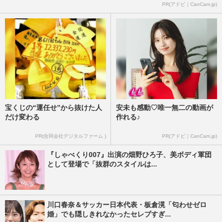
PR(アドビ｜CanCam.jp)
宝くじの“運任せ”から抜けた人
安未も感動♡唯一無二の動画が
だけ変わる
作れる♪
PR(合同会社デジタルファーム )
PR(アドビ｜CanCam.jp)
『しゃべくり007』出演の畑野ひろ子、美ボディ軍団
として登場で「抜群のスタイルは...
川口春奈＆サッカー日本代表・板倉滉「匂わせゼロ
婚」でも隠しきれなかったセレブすぎ...