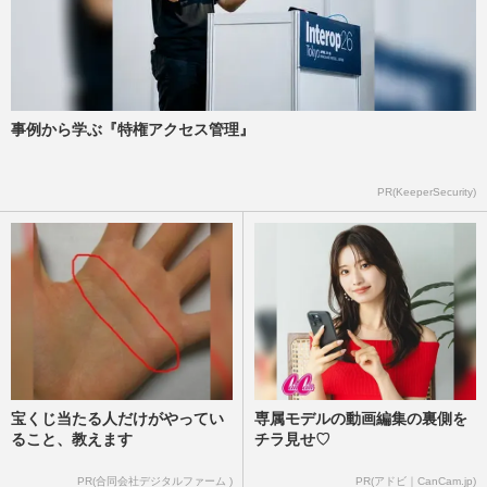
元BOYS AND MEN・小林豊、万引き報道
で事務所をクビになって8か月「お菓子作
り」宣言からなぜか“パスタソ…
週刊女性PRIME
2022/12/9
事例から学ぶ『特権アクセス管理』
《万引きで契約解除》元ボイメン小林豊が
PR(KeeperSecurity)
激白！強行突破の懺悔と、母が明かす謝罪
が遅れた理由
週刊女性2022年6月21日号
2022/6/7
宝くじ当たる人だけがやってい
専属モデルの動画編集の裏側を
ること、教えます
チラ見せ♡
PR(合同会社デジタルファーム )
PR(アドビ｜CanCam.jp)