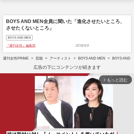
BOYS AND MEN全員に聞いた「進化させたいところ、
させたくないところ」
BOYS AND MEN
『週刊女性』編集部
2018/5/9
週刊女性PRIME
芸能
アーティスト
BOYS AND MEN
BOYS A
広告の下にコンテンツが続きます
もっと読む
arrow_forward_ios