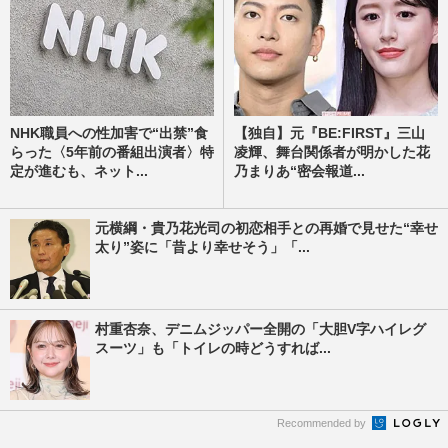
NHK職員への性加害で“出禁”食
【独自】元『BE:FIRST』三山
らった〈5年前の番組出演者〉特
凌輝、舞台関係者が明かした花
定が進むも、ネット...
乃まりあ“密会報道...
元横綱・貴乃花光司の初恋相手との再婚で見せた“幸せ
太り”姿に「昔より幸せそう」「...
村重杏奈、デニムジッパー全開の「大胆V字ハイレグ
スーツ」も「トイレの時どうすれば...
Recommended by