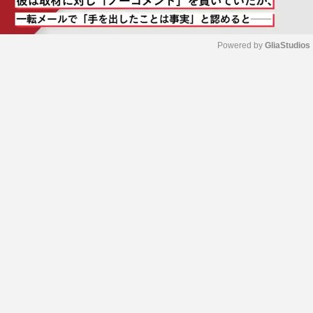
Powered by 
GliaStudios
M
u
t
e