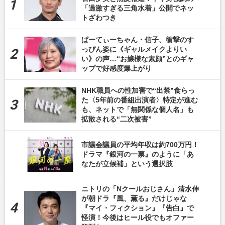
「過激すぎる三角水着」公開でネッ
トざわつき
ぱーてぃーちゃん・信子、衝撃のす
っぴん姿に《ギャルメイクよりい
い》の声…“お嬢様な素顔”とのギャ
ップで好感度爆上がり
NHK職員への性加害で“出禁”食らっ
た〈5年前の番組出演者〉特定が進む
も、ネットで「無関係な個人名」も
拡散される“二次被害”
市議会議員の平均年収は約700万円！
ドラマ『銀河の一票』のように「あ
なたが立候補」という選択肢
ニトリの「Nクールおじさん」清水伸
が朝ドラ『風、薫る』だけじゃな
『マイ・フィクション』『告白』で
怪演！今後はヒール役でもオファー