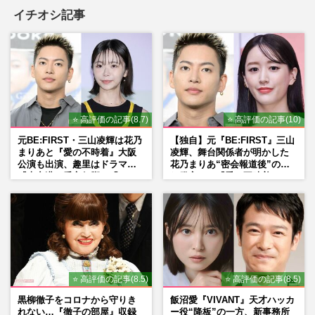
イチオシ記事
⭐ 高評価の記事(8.7)
⭐ 高評価の記事(10)
元BE:FIRST・三山凌輝は花乃
【独自】元『BE:FIRST』三山
まりあと『愛の不時着』大阪
凌輝、舞台関係者が明かした
公演も出演、趣里はドラマ
花乃まりあ“密会報道後”の呆
『大空港』番宣行脚に「メン
れ発言と、『愛の不時着』の
タル強すぎ」の実情
劇場が答えた共演舞台の行方
⭐ 高評価の記事(8.5)
⭐ 高評価の記事(8.5)
黒柳徹子をコロナから守りき
飯沼愛『VIVANT』天才ハッカ
れない…『徹子の部屋』収録
ー役“降板”の一方、新事務所