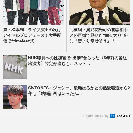
嵐・松本潤、ライブ演出の次は
元横綱・貴乃花光司の初恋相手
アイドルプロデュース！大手配
との再婚で見せた“幸せ太り”姿
信で“timelesz式...
に「昔より幸せそう」「...
NHK職員への性加害で“出禁”食らった〈5年前の番組
出演者〉特定が進むも、ネット...
SixTONES・ジェシー、綾瀬はるかとの熱愛報道から2
年も「結婚計画はいったん...
Recommended by