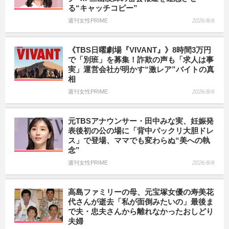
る“キャッチコピー”
週刊女性PRIME
2026/8/6
《TBS日曜劇場『VIVANT』》8時間3万円
で「別班」を募集！詐欺の声も「求人は事
実」運営会社が明かす“激レア”バイトの真
相
週刊女性PRIME
2026/8/6
元TBSアナウンサー・田中みな実、妊娠発
表後初の公の場に「背中パックリ大胆ドレ
ス」で登場、ママでも変わらぬ“美への執
念”
週刊女性PRIME
2026/8/6
高島ファミリーの母、元宝塚女優の寿美花
代さんが逝去「私が面倒みたいの」最後ま
で夫・忠夫さんから離れなかったおしどり
夫婦