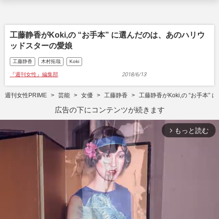
工藤静香がKoki,の “お手本” に選んだのは、あのハリウ
ッドスターの愛娘
工藤静香
木村拓哉
Koki
『週刊女性』編集部
2018/6/13
週刊女性PRIME
芸能
女優
工藤静香
工藤静香がKoki,の “お手本
広告の下にコンテンツが続きます
もっと読む
arrow_forward_ios