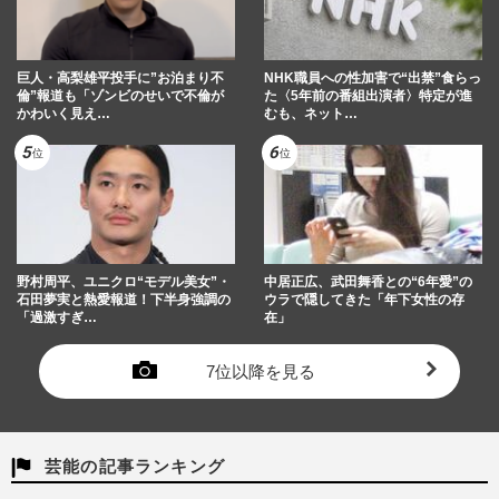
巨人・高梨雄平投手に”お泊まり不
NHK職員への性加害で“出禁”食らっ
倫”報道も「ゾンビのせいで不倫が
た〈5年前の番組出演者〉特定が進
かわいく見え…
むも、ネット…
野村周平、ユニクロ“モデル美女”・
中居正広、武田舞香との“6年愛”の
石田夢実と熱愛報道！下半身強調の
ウラで隠してきた「年下女性の存
「過激すぎ…
在」
7位以降を見る
芸能の記事ランキング