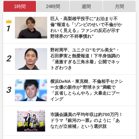
1時間
24時間
週間
月間
巨人・高梨雄平投手に”お泊まり不
倫”報道も「ゾンビのせいで不倫がか
わいく見える」ファンの反応が示す
野球界の“不祥事慣れ”
野村周平、ユニクロ“モデル美女”・
石田夢実と熱愛報道！下半身強調の
「過激すぎる三角水着」公開でネッ
トざわつき
横浜DeNA・東克樹、不倫相手セクシ
ー女優の新作が“野球ネタ”満載で
「反省しとらんやろ」大暴走にブー
イング
市議会議員の平均年収は約700万円！
ドラマ『銀河の一票』のように「あ
なたが立候補」という選択肢