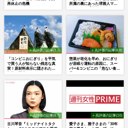
再休止の危機
所属の裏にあった堺雅人マネ
ージャーの「後押し」
⭐ 高評価の記事(8.7)
⭐ 高評価の記事(8.8)
「コンビニおにぎり」を平気
惣菜が老化を早め、おにぎり
で買う人が知らない残念な真
が居眠り運転の原因に、スー
実！原材料表示に隠された添
パー&コンビニの「危ない食
加物の正体
品」
⭐ 高評価の記事(9.7)
⭐ 高評価の記事(10)
古川琴音『ミッドナイトタク
愛子さま、雅子さまの「30年