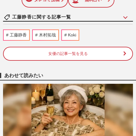
工藤静香に関する記事一覧
《バレーボール日本代表》木村拓哉の長
工藤静香
木村拓哉
Koki
女・Cocomiも私物公開で熱狂！「グッズ
は30年前から」受け継がれてき…
週刊女性PRIME
2026/7/21
女優の記事一覧を見る
《男子バレー日本代表》ネーションズリー
グ怒涛の10連勝で決勝T進出！グッズ“完
あわせて読みたい
売続出”も、メルカリを飛…
週刊女性PRIME
2026/7/17
【平成編】《有名人の衝撃だった結婚
TOP5》ロス続出の福山雅治＆吹石一恵を
僅差で超えた1位は、おしどり夫…
週刊女性2026年7月7日・14日号
2026/7/6