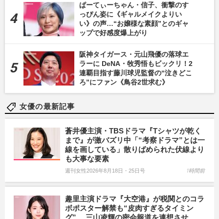
ぱーてぃーちゃん・信子、衝撃のす
っぴん姿に《ギャルメイクよりい
い》の声…“お嬢様な素顔”とのギャ
ップで好感度爆上がり
阪神タイガース・元山飛優の落球エ
ラーに DeNA・牧秀悟もビックリ！2
連覇目指す藤川球児監督の“泣きどこ
ろ”にファン《鳥谷2世求む》
女優の最新記事
蒼井優主演・TBSドラマ『Tシャツが乾く
まで』が激バズリ中「“考察ドラマ”とは一
線を画している」散りばめられた伏線より
も大事な要素
週刊女性2026年8月18日・25日号
1時間前
趣里主演ドラマ『大空港』が税関とのコラ
ボポスター解禁も“皮肉すぎるタイミン
グ”… 三山凌輝の密会報道を連想させ