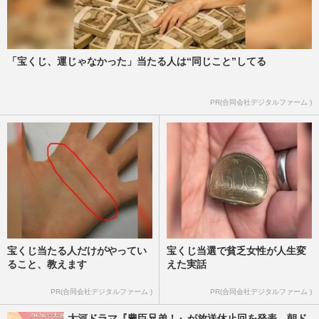
《工藤静香の56歳誕生日》木村拓哉、恒例
の写真投稿で愛情表現、Cocomi・Koki,ら
家族総出でお祝いもファン…
週刊女性PRIME
2026/4/15
「宝くじ、運じゃなかった」当たる人は“同じこと”してる
《相撲》工藤静香が大の里横綱昇進パーテ
PR(合同会社デジタルファーム )
ィーで熱唱もファンなのは「親方とおか
み」記念品はメルカリ転売の…
週刊女性PRIME
2026/2/28
宝くじ当たる人だけがやってい
宝くじ当選で貧乏女性が人生変
ること、教えます
えた実話
PR(合同会社デジタルファーム )
PR(合同会社デジタルファーム )
大河ドラマ『豊臣兄弟！』が放送休止回を発表、朝ド