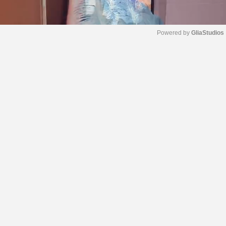
Powered by 
GliaStudios
M
u
t
e