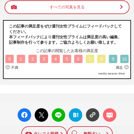
すべての写真を見る
この記事の満足度をぜひ週刊女性プライムにフィードバックして
ください。
本フィードバックにより週刊女性プライムは満足度の高い編集、
記事制作を行って参ります。ご協力よろしくお願い致します。
この記事の閲覧したお客様の満足度
0
1
2
3
4
5
6
7
8
9
10
🙁
🙂
不満
満足
media weaver drive
facebo
X ポス
LINE
はてな
コメン
ok い
ト
ブック
ト
いね
マーク
に追加
タレコミ投稿
無料占い