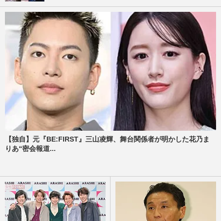
【独自】元『BE:FIRST』三山凌輝、舞台関係者が明かした花乃ま
りあ“密会報道...