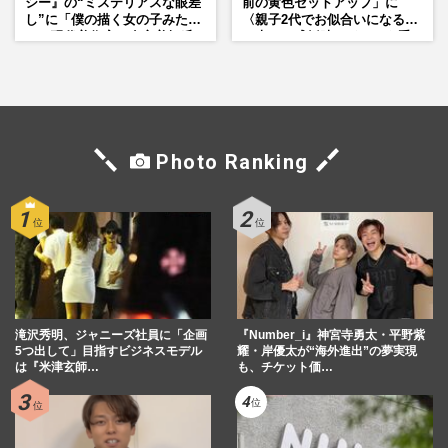
シー』の“ミステリアスな眼差
前の黄色セットアップ」に
し”に「僕の描く女の子みた
〈親子2代でお似合いになる〉
い」現代美術家・奈良美智氏
の声、ご成婚時のドレスも手
もSNSで“公認”
がけた森英恵さんとの絆
Photo Ranking
滝沢秀明、ジャニーズ社員に「企画
『Number_i』神宮寺勇太・平野紫
5つ出して」目指すビジネスモデル
耀・岸優太が“海外進出”の夢実現
は『米津玄師…
も、チケット価…