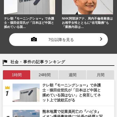
テレ朝『モーニングショー』で弁護
NHK阿部渉アナ、局内不倫発覚後は
士・猿田佐世氏が「日本ほど中国と
お相手女性とともに“在宅勤務”も
揉めている国…
「業務内容は…
7位以降を見る
社会・事件の記事ランキング
1時間
24時間
週間
月間
テレ朝『モーニングショー』で弁護
士・猿田佐世氏が「日本ほど中国と
揉めている国はない」と発言してネ
ット上で波紋広がる
熊本地震で従業員死亡の『ハビタ』
イオン爆発事故後に“社長の経歴と写