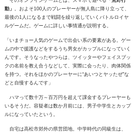
そのオンラインゲームとは、スマホで遊べる
「荒野行
動」
。およそ100人のプレーヤーが無人島に降り立って、
最後の1人になるまで戦闘を繰り返していくバトルロイヤ
ルゲームだ。ゲームに詳しい事情通が説明する。
「いまチョー人気のゲームで出会い系の要素がある。ゲー
ムの中で援護などをするうち男女がカップルになっていく
んです。そうなったやつらは、ツイッターやフェイスブッ
クの名前を教え合うなどして、実際に会ったり、肉体関係
を持つ。それをほかのプレーヤーに“あいつとヤッたぜ”な
どと自慢するんです」
ハマって数十万～百万円を超えて課金するプレーヤーも
いるそうだ。容疑者は数か月前には、男子中学生とカップ
ルになっていたという。
自宅は高松市郊外の県営団地。中学時代の同級生は、