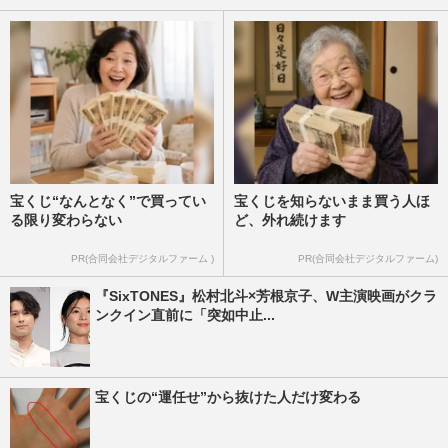
宝くじ“なんとなく”で買ってい
宝くじを知らないまま買う人ほ
る限り変わらない
ど、外れ続けます
PR(合同会社デジタルファーム )
PR(合同会社デジタルファーム)
『SixTONES』松村北斗×芳根京子、W主演映画がクラ
ンクイン直前に「突如中止...
宝くじの“運任せ”から抜けた人だけ変わる