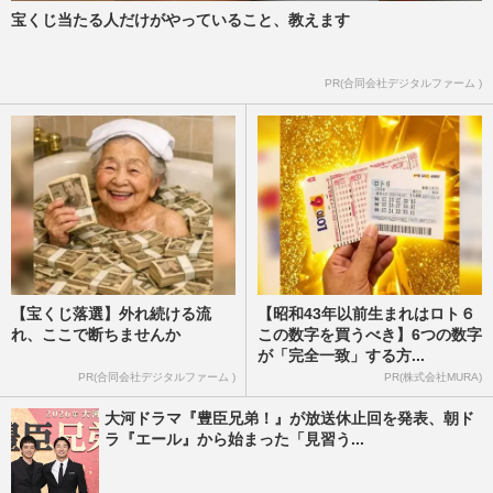
宝くじ当たる人だけがやっていること、教えます
ジャングルポケット斉藤慎二に2度目の不
倫報道 コロナ禍に元グラドルを“ヤリ部
屋”に連れ込むゲス手口に…
PR(合同会社デジタルファーム )
週刊女性PRIME
2023/9/2
【宝くじ落選】外れ続ける流
【昭和43年以前生まれはロト６
れ、ここで断ちませんか
この数字を買うべき】6つの数字
が「完全一致」する方...
PR(合同会社デジタルファーム )
PR(株式会社MURA)
大河ドラマ『豊臣兄弟！』が放送休止回を発表、朝ド
ラ『エール』から始まった「見習う...