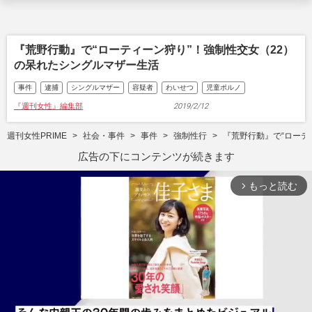
『荒野行動』で“ローティーン狩り”！強制性交女（22）
の呆れたシングルマザー生活
事件
逮捕
シングルマザー
容疑者
わいせつ
児童ポルノ
『週刊女性』編集部
2019/2/12
週刊女性PRIME
社会・事件
事件
強制性行
『荒野行動』で“ローテ
広告の下にコンテンツが続きます
もっと読む
arrow_forward_ios