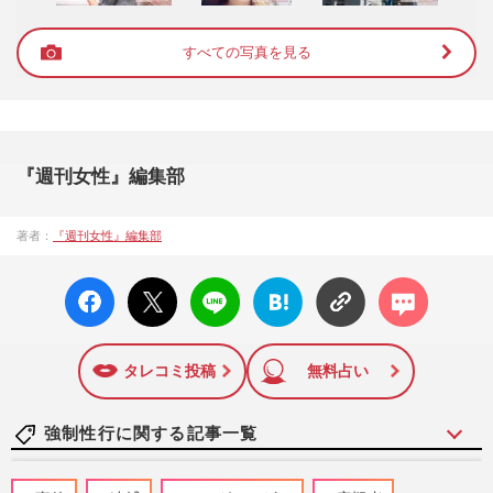
すべての写真を見る
『週刊女性』編集部
著者：
『週刊女性』編集部
facebo
X ポス
LINE
はてな
コメン
ok い
ト
ブック
ト
いね
マーク
に追加
タレコミ投稿
無料占い
強制性行に関する記事一覧
「神父に従えば苦しみから救われる」と信