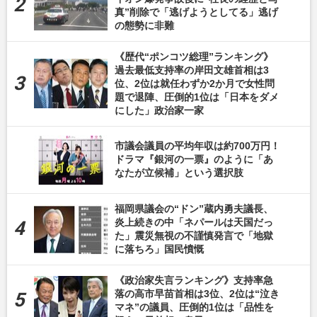
真”削除で「逃げようとしてる」逃げ
の態勢に非難
《歴代“ポンコツ総理”ランキング》
過去最低支持率の岸田文雄首相は3
位、2位は就任わずか2か月で女性問
題で退陣、圧倒的1位は「日本をダメ
にした」政治家一家
市議会議員の平均年収は約700万円！
ドラマ『銀河の一票』のように「あ
なたが立候補」という選択肢
福岡県議会の“ドン”蔵内勇夫議長、
炎上続きの中「ネパールは天国だっ
た」震災無視の不謹慎発言で「地獄
に落ちろ」国民憤慨
《政治家失言ランキング》支持率急
落の高市早苗首相は3位、2位は“泣き
マネ”の議員、圧倒的1位は「品性を