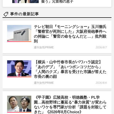
疑う」元首相の息子
事件の最新記事
テレビ朝日『モーニングショー』玉川徹氏
「警察官が死刑にした」大阪府発砲事件へ
の持論に「警官の命をなんだと…」批判殺
到
週刊女性PRIME
2026/8/7
【横浜・山中竹春市長がパワハラ認定】
「あのデブ」「あいつポンコツだから」
「人間のクズ」暴言を受けた市議が答えた
市長の裏の顔
週刊女性PRIME
2026/8/6
《甲子園》広陵高校・明徳義塾・PL学
園…高校野球に蔓延る“暴力体質”が変わら
ないワケを専門家が分析「課題を封殺して
きた」《2026年8月Choice》