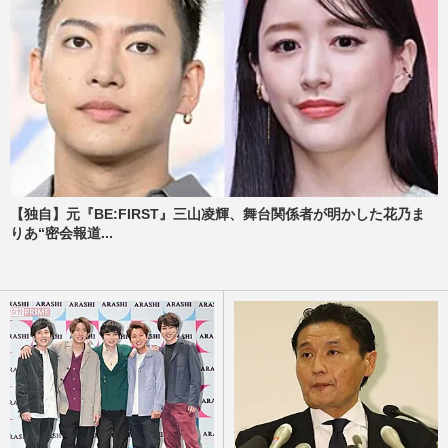
【独自】元『BE:FIRST』三山凌輝、舞台関係者が明かした花乃ま
りあ“密会報道...