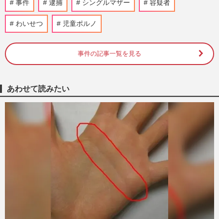
事件
逮捕
シングルマザー
容疑者
じ続けた被害者女性が実名告白、カトリッ
ク教会のチリ人神父から受…
わいせつ
児童ポルノ
週刊女性2024年3月26日号
2024/3/15
事件の記事一覧を見る
ダウンタウン松本人志の性加害疑惑で変わ
りゆく企業の対応、ジャニーズ問題で学ん
だ「疑わしきは静観」から…
東洋経済オンライン編集部
2024/1/19
あわせて読みたい
東山紀之新社長が対面謝罪を放棄！旧ジャ
ニーズ（SMILE-UP.）に救済を申請した元
ジャニーズJr.が、委員会の…
週刊女性2023年12月5日号
2023/11/20
《ジャニーズ性加害》SMILE-UP.が「口座
履歴と支払調書」で申告した被害者の在籍
確認をするも “ない人”の…
週刊女性2023年11月21日号
2023/11/6