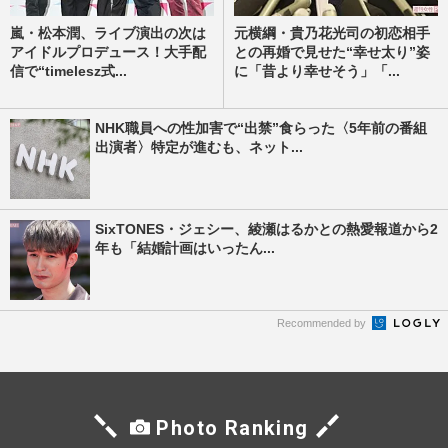
嵐・松本潤、ライブ演出の次は
元横綱・貴乃花光司の初恋相手
アイドルプロデュース！大手配
との再婚で見せた“幸せ太り”姿
信で“timelesz式...
に「昔より幸せそう」「...
NHK職員への性加害で“出禁”食らった〈5年前の番組
出演者〉特定が進むも、ネット...
SixTONES・ジェシー、綾瀬はるかとの熱愛報道から2
年も「結婚計画はいったん...
Recommended by
Photo Ranking