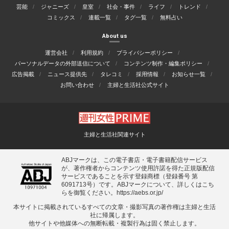
芸能
ジャニーズ
皇室
社会・事件
ライフ
トレンド
コミックス
連載一覧
タグ一覧
無料占い
About us
運営会社
利用規約
プライバシーポリシー
パーソナルデータの外部送信について
コンテンツ制作・編集ポリシー
広告掲載
ニュース提供先
タレコミ
採用情報
お知らせ一覧
お問い合わせ
主婦と生活社公式サイト
主婦と生活社関連サイト
ABJマークは、この電子書店・電子書籍配信サービス
が、著作権者からコンテンツ使用許諾を得た正規版配信
サービスであることを示す登録商標（登録番号 第
6091713号）です。ABJマークについて、詳しくはこち
らを御覧ください。
https://aebs.or.jp/
本サイトに掲載されているすべての⽂章・撮影写真の著作権は主婦と⽣活
社に帰属します。
他サイトや他媒体への無断転載・複製⾏為は固く禁⽌します。