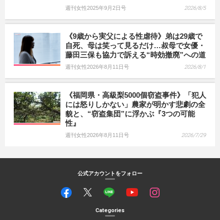
週刊女性2025年9月2日号
2026/8/5
《9歳から実父による性虐待》弟は29歳で
自死、母は笑って見るだけ…叔母で女優・
藤田三保も協力で訴える“時効撤廃”への道
週刊女性2026年8月11日号
2026/8/1
《福岡県・高級梨5000個窃盗事件》「犯人
には怒りしかない」農家が明かす悲劇の全
貌と、“窃盗集団”に浮かぶ『3つの可能
性』
週刊女性2026年8月11日号
2026/7/29
公式アカウントをフォロー
Categories