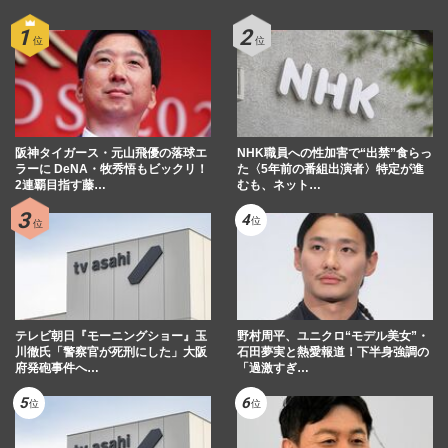
阪神タイガース・元山飛優の落球エ
NHK職員への性加害で“出禁”食らっ
ラーに DeNA・牧秀悟もビックリ！
た〈5年前の番組出演者〉特定が進
2連覇目指す藤…
むも、ネット…
テレビ朝日『モーニングショー』玉
野村周平、ユニクロ“モデル美女”・
川徹氏「警察官が死刑にした」大阪
石田夢実と熱愛報道！下半身強調の
府発砲事件へ…
「過激すぎ…