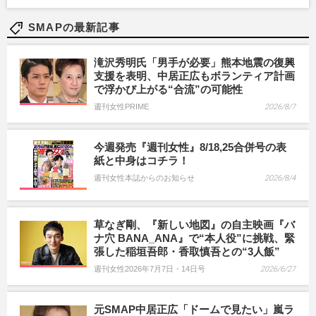
SMAPの最新記事
滝沢秀明氏「男手が必要」熊本地震の復興
支援を表明、中居正広もボランティア計画
で浮かび上がる“合流”の可能性
週刊女性PRIME
2026/8/7
今週発売『週刊女性』8/18,25合併号の表
紙と中身はコチラ！
週刊女性本誌からのお知らせ
2026/8/4
草なぎ剛、『新しい地図』の自主映画『バ
ナ穴 BANA_ANA』で“本人役”に挑戦、緊
張した稲垣吾郎・香取慎吾との“3人飯”
週刊女性2026年7月7日・14日号
2026/6/27
元SMAP中居正広「ドームで見たい」嵐ラ