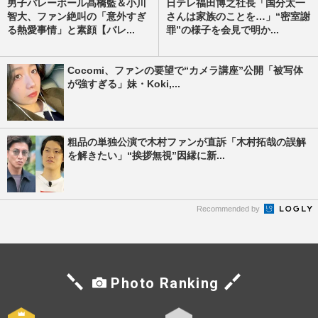
男子バレーボール髙橋藍＆小川
日テレ福田博之社長「国分太一
智大、ファン絶叫の「意外すぎ
さんは家族のことを…」“密室謝
る熱愛事情」と素顔【バレ...
罪”の様子を会見で明か...
Cocomi、ファンの要望で“カメラ講座”公開「被写体
が強すぎる」妹・Koki,...
粗品の単独公演で木村ファンが直訴「木村拓哉の誤解
を解きたい」“挨拶無視”因縁に新...
Recommended by
Photo Ranking