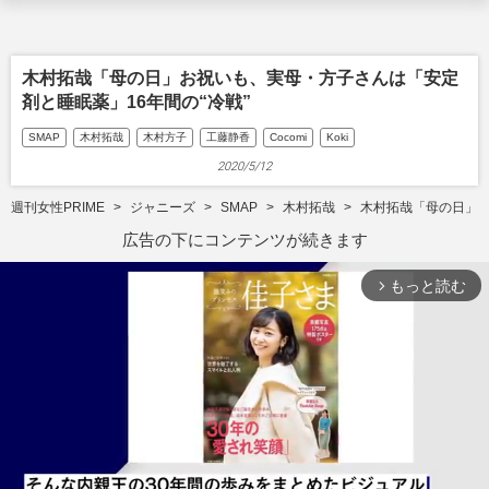
木村拓哉「母の日」お祝いも、実母・方子さんは「安定
剤と睡眠薬」16年間の“冷戦”
SMAP
木村拓哉
木村方子
工藤静香
Cocomi
Koki
2020/5/12
週刊女性PRIME
ジャニーズ
SMAP
木村拓哉
木村拓哉「母の日」お
広告の下にコンテンツが続きます
もっと読む
arrow_forward_ios