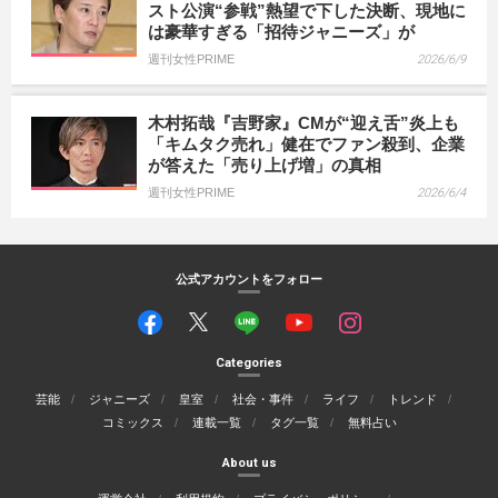
スト公演“参戦”熱望で下した決断、現地に
は豪華すぎる「招待ジャニーズ」が
週刊女性PRIME
2026/6/9
木村拓哉『吉野家』CMが“迎え舌”炎上も
「キムタク売れ」健在でファン殺到、企業
が答えた「売り上げ増」の真相
週刊女性PRIME
2026/6/4
公式アカウントをフォロー
Categories
芸能
ジャニーズ
皇室
社会・事件
ライフ
トレンド
コミックス
連載一覧
タグ一覧
無料占い
About us