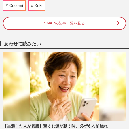
は30年前から」受け継がれてき…
Cocomi
Koki
週刊女性PRIME
2026/7/21
SMAPの記事一覧を見る
《男子バレー日本代表》ネーションズリー
グ怒涛の10連勝で決勝T進出！グッズ“完
売続出”も、メルカリを飛…
週刊女性PRIME
2026/7/17
あわせて読みたい
【平成編】《有名人の衝撃だった結婚
TOP5》ロス続出の福山雅治＆吹石一恵を
僅差で超えた1位は、おしどり夫…
週刊女性2026年7月7日・14日号
2026/7/6
《モヤるCMランキングTOP10》木村拓哉
の『吉野家』、山田孝之の『ヤクルト』を
抑えた1位は松本人志出演の『…
週刊女性2026年6月30日号
2026/6/29
【当選した人が暴露】宝くじ運が動く時、必ずある前触れ
映画『マイケル』ロケットスタートで