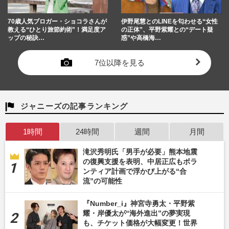
70歳人気ブロガー・ショコラさんが
伊野尾慧とのLINEを匂わせる“女性
教える“ひとり旅節約術”！満足度ア
の正体”、平野紫耀との“デート疑
ップの秘訣…
惑”や高橋海…
7位以降を見る
ジャニーズの記事ランキング
1時間
24時間
週間
月間
滝沢秀明氏「男手が必要」熊本地震
の復興支援を表明、中居正広もボラ
ンティア計画で浮かび上がる“合
流”の可能性
『Number_i』神宮寺勇太・平野紫
耀・岸優太が“海外進出”の夢実現
も、チケット価格が大幅変更！世界