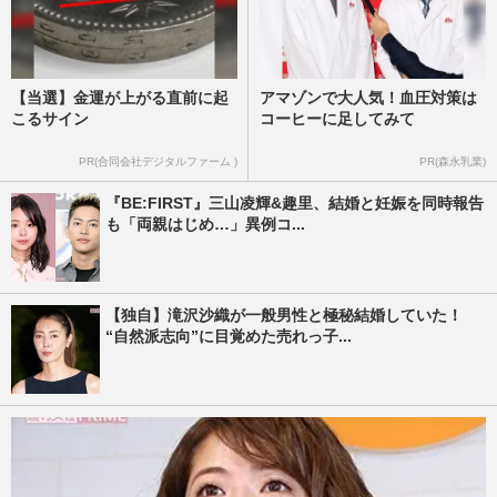
【当選】金運が上がる直前に起
アマゾンで大人気！血圧対策は
こるサイン
コーヒーに足してみて
PR(合同会社デジタルファーム )
PR(森永乳業)
『BE:FIRST』三山凌輝&趣里、結婚と妊娠を同時報告
も「両親はじめ…」異例コ...
【独自】滝沢沙織が一般男性と極秘結婚していた！
“自然派志向”に目覚めた売れっ子...