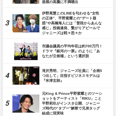
規模の高騰に不満噴出
伊野尾慧とのLINEを匂わせる“女性
の正体”、平野紫耀との“デート疑
惑”や高橋海人には「普段からあんな
感じ」投稿連発、繋がりアピールで
ジャニーズは戦々恐々か
市議会議員の平均年収は約700万円！
ドラマ『銀河の一票』のように「あ
なたが立候補」という選択肢
滝沢秀明、ジャニーズ社員に「企画5
つ出して」目指すビジネスモデルは
『米津玄師』
元King & Prince平野紫耀とのツーシ
ョットをアーティスト「RIKU」こと
平野莉玖がインスタ公開、ジャニー
ズ時代の“タブー”解禁で兄弟タッグ
結成に現実味