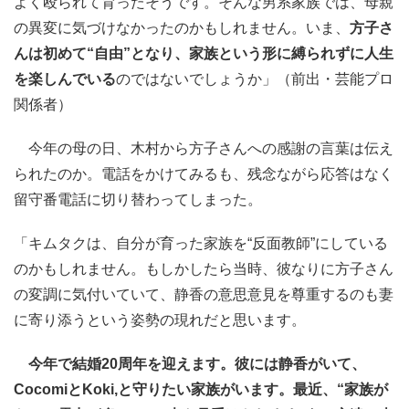
よく殴られて育ったそうです。そんな男系家族では、母親
の異変に気づけなかったのかもしれません。いま、
方子さ
んは初めて“自由”となり、家族という形に縛られずに人生
を楽しんでいる
のではないでしょうか」（前出・芸能プロ
関係者）
今年の母の日、木村から方子さんへの感謝の言葉は伝え
られたのか。電話をかけてみるも、残念ながら応答はなく
留守番電話に切り替わってしまった。
「キムタクは、自分が育った家族を“反面教師”にしている
のかもしれません。もしかしたら当時、彼なりに方子さん
の変調に気付いていて、静香の意思意見を尊重するのも妻
に寄り添うという姿勢の現れだと思います。
今年で結婚20周年を迎えます。彼には静香がいて、
CocomiとKoki,と守りたい家族がいます。最近、“家族が