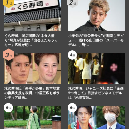
くら寿司、閉店間際の“ネタ大盛
小栗旬の“非公表長女”が顔隠しデビ
り”写真が話題に「出会えたらラッ
ュー、透ける山田優の「スーパーモ
キー」広報が明…
デルに」野…
滝沢秀明氏「男手が必要」熊本地震
滝沢秀明、ジャニーズ社員に「企画
の復興支援を表明、中居正広もボラ
5つ出して」目指すビジネスモデル
ンティア計画…
は『米津玄師…