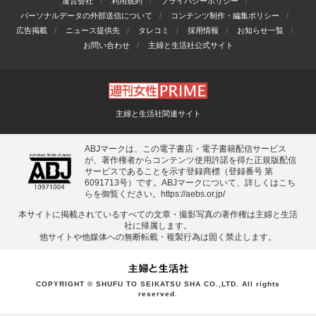
運営会社
利用規約
プライバシーポリシー
パーソナルデータの外部送信について
コンテンツ制作・編集ポリシー
広告掲載
ニュース提供先
タレコミ
採用情報
お知らせ一覧
お問い合わせ
主婦と生活社公式サイト
主婦と生活社関連サイト
ABJマークは、この電子書店・電子書籍配信サービス
が、著作権者からコンテンツ使用許諾を得た正規版配信
サービスであることを示す登録商標（登録番号 第
6091713号）です。ABJマークについて、詳しくはこち
らを御覧ください。
https://aebs.or.jp/
本サイトに掲載されているすべての⽂章・撮影写真の著作権は主婦と⽣活
社に帰属します。
他サイトや他媒体への無断転載・複製⾏為は固く禁⽌します。
COPYRIGHT © SHUFU TO SEIKATSU SHA CO.,LTD. All rights
reserved.