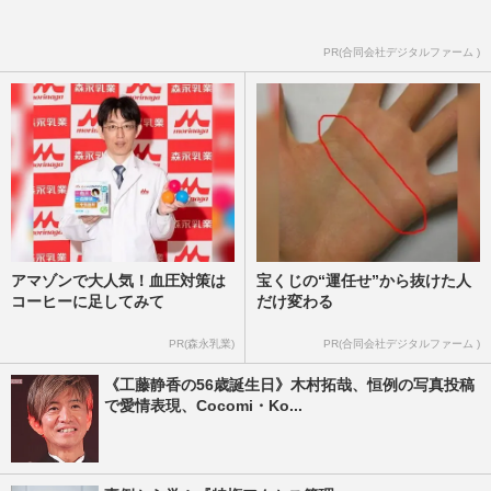
〈100億円突破も期待〉…「邦高洋低」が
一転した映画界に起きている“…
PR(合同会社デジタルファーム )
週刊女性PRIME
2026/6/23
アマゾンで大人気！血圧対策は
宝くじの“運任せ”から抜けた人
コーヒーに足してみて
だけ変わる
PR(森永乳業)
PR(合同会社デジタルファーム )
《工藤静香の56歳誕生日》木村拓哉、恒例の写真投稿
で愛情表現、Cocomi・Ko...