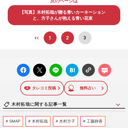
次のページは
【写真】木村拓哉が贈る青いカーネーション
と、方子さんが抱える青い花束
1
2
3
facebo
X ポス
LINE
はてな
コメン
ok い
ト
ブック
ト
いね
マーク
に追加
タレコミ投稿
無料占い
木村拓哉に関する記事一覧
《バレーボール日本代表》木村拓哉の長
SMAP
木村拓哉
木村方子
工藤静香
女・Cocomiも私物公開で熱狂！「グッズ