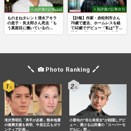
⭐ 高評価の記事(10)
⭐ 高評価の記事(8.5)
ものまねタレント清水アキラ
【訃報】作家・赤松利市さん
の息子・良太郎さん死去「も
70歳で逝去、ホームレスを経
う真面目に働いているの
て62歳でデビュー「私は“下級
で」、2度の逮捕も諦めなかっ
国民”。死ぬまで差別と貧困を
た芸能界“波乱に満ちた37年”
書き続けます」壮絶人生
Photo Ranking
滝沢秀明氏「男手が必要」熊本地震
小栗旬の“非公表長女”が顔隠しデビ
の復興支援を表明、中居正広もボラ
ュー、透ける山田優の「スーパーモ
ンティア計画…
デルに」野…