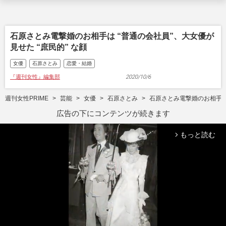
石原さとみ電撃婚のお相手は “普通の会社員”、大女優が
見せた “庶民的” な顔
女優
石原さとみ
恋愛・結婚
『週刊女性』編集部
2020/10/6
週刊女性PRIME
芸能
女優
石原さとみ
石原さとみ電撃婚のお相手は 
広告の下にコンテンツが続きます
もっと読む
arrow_forward_ios