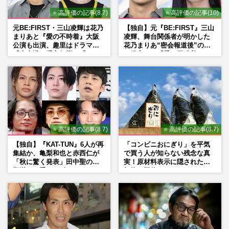
⭐ 高評価の記事(8.7)
⭐ 高評価の記事(10)
元BE:FIRST・三山凌輝は花乃
【独自】元『BE:FIRST』三山
まりあと『愛の不時着』大阪
凌輝、舞台関係者が明かした
公演も出演、趣里はドラマ
花乃まりあ“密会報道後”の呆
『大空港』番宣行脚に「メン
れ発言と、『愛の不時着』の
タル強すぎ」の実情
劇場が答えた共演舞台の行方
⭐ 高評価の記事(8.7)
⭐ 高評価の記事(8.7)
【独自】『KAT-TUN』6人が再
「コンビニおにぎり」を平気
集結か、亀梨和也と赤西仁が
で買う人が知らない残念な真
「秋に驚く発表」田中聖の刑
実！原材料表示に隠された添
期満了と重なる“匂わせ”では
加物の正体
ない理由