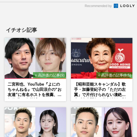
Recommended by
イチオシ記事
⭐ 高評価の記事(9)
⭐ 高評価の記事(8.5)
二宮和也、YouTube『よにの
【昭和芸能スキャンダル】歌
ちゃんねる』で山田涼介の“お
手・加藤登紀子の「ただの左
友達”に有名ホストを推薦、歌
翼」で片付けられない凄絶半
舞伎町に“急接近”でファン
生《東大闘争、獄中結婚、別
「関わらないで！」
荘で内ゲバ事件》