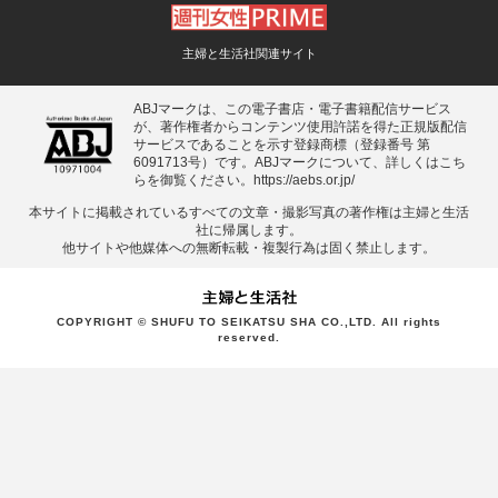
主婦と生活社関連サイト
ABJマークは、この電子書店・電子書籍配信サービス
が、著作権者からコンテンツ使用許諾を得た正規版配信
サービスであることを示す登録商標（登録番号 第
6091713号）です。ABJマークについて、詳しくはこち
らを御覧ください。
https://aebs.or.jp/
本サイトに掲載されているすべての⽂章・撮影写真の著作権は主婦と⽣活
社に帰属します。
他サイトや他媒体への無断転載・複製⾏為は固く禁⽌します。
COPYRIGHT © SHUFU TO SEIKATSU SHA CO.,LTD. All rights
reserved.