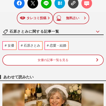
facebo
X ポス
LINE
はてな
コメン
ok い
ト
ブック
ト
いね
マーク
に追加
タレコミ投稿
無料占い
石原さとみに関する記事一覧
《好きなCMランキングTOP10》石原さと
女優
石原さとみ
恋愛・結婚
みの『すき家』、長澤まさみの
『KINCHO』を離した1位は綾瀬はるかの
『…
女優の記事一覧を見る
週刊女性2026年6月30日号
2026/6/29
石原さとみ、広末涼子、長谷川京子、昭和
あわせて読みたい
は薄い唇、平成はぷっくりリップからの
「ゆらぎある唇」唇の“トレ…
週刊女性PRIME
2025/8/11
田中圭「石原さとみにも叱られ…」泥酔騒