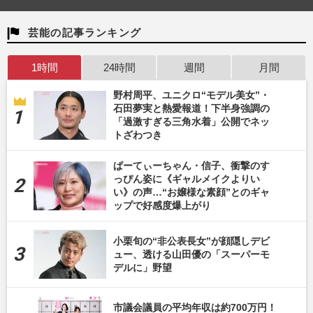
芸能の記事ランキング
1時間
24時間
週間
月間
野村周平、ユニクロ“モデル美女”・
石田夢実と熱愛報道！下半身強調の
「過激すぎる三角水着」公開でネッ
トざわつき
ぱーてぃーちゃん・信子、衝撃のす
っぴん姿に《ギャルメイクよりい
い》の声…“お嬢様な素顔”とのギャ
ップで好感度爆上がり
小栗旬の“非公表長女”が顔隠しデビ
ュー、透ける山田優の「スーパーモ
デルに」野望
市議会議員の平均年収は約700万円！