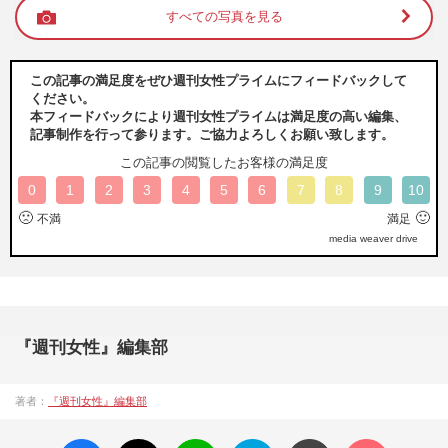
すべての写真を見る
この記事の満足度をぜひ週刊女性プライムにフィードバックして
ください。
本フィードバックにより週刊女性プライムは満足度の高い編集、
記事制作を行って参ります。ご協力よろしくお願い致します。
この記事の閲覧したお客様の満足度
0
1
2
3
4
5
6
7
8
9
10
🙁
🙂
不満
満足
media weaver drive
『週刊女性』編集部
著者：
『週刊女性』編集部