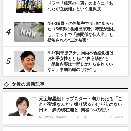
ドラマ『銀河の一票』のように「あ
なたが立候補」という選択肢
NHK職員への性加害で“出禁”食らっ
た〈5年前の番組出演者〉特定が進む
も、ネットで「無関係な個人名」も
拡散される“二次被害”
NHK阿部渉アナ、局内不倫発覚後は
お相手女性とともに“在宅勤務”も
「業務内容は一部しか知らされてい
ない」早期退職の可能性も
女優の最新記事
元宝塚星組トップスター・湖月わたる「こ
れが宝塚なんだ」振り返るかけがえのない
日々、夢の現在地と“男役”への思い
週刊女性2026年8月18日・25日号
2026/8/8