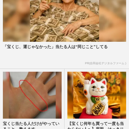
動・永野芽郁との不倫疑惑、相次ぐトラブ
ルの裏に“最愛の人”との…
週刊女性2025年6月10日号
2025/5/26
石原さとみ、田中圭にがっつく永野芽郁に
釘刺す画像が拡散して株爆上がり「優秀す
ぎる」「勘がよすぎる」の…
「宝くじ、運じゃなかった」当たる人は“同じこと”してる
週刊女性PRIME
2025/4/30
PR(合同会社デジタルファーム )
石原さとみ、辻希美、川崎希…30代後半で
妊娠の芸能人が急増！“ママタレ戦国時
代”でも高齢出産ラッシュの…
週刊女性2025年4月8日号
2025/3/29
宝くじ当たる人だけがやってい
【宝くじ何年も買って一度も当
ること、教えます
たらない人へ】原因、はっきり