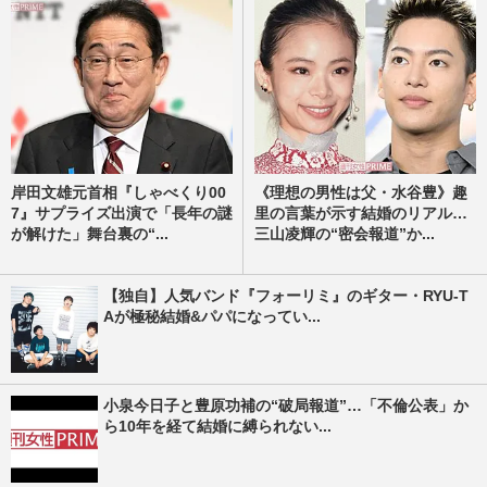
岸田文雄元首相『しゃべくり00
《理想の男性は父・水谷豊》趣
7』サプライズ出演で「長年の謎
里の言葉が示す結婚のリアル…
が解けた」舞台裏の“...
三山凌輝の“密会報道”か...
【独自】人気バンド『フォーリミ』のギター・RYU-T
Aが極秘結婚&パパになってい...
小泉今日子と豊原功補の“破局報道”…「不倫公表」か
ら10年を経て結婚に縛られない...