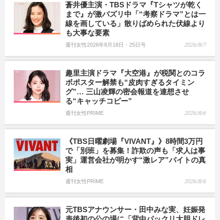
蒼井優主演・TBSドラマ『Tシャツが乾く
まで』が激バズリ中「“考察ドラマ”とは一
線を画している」散りばめられた伏線より
も大事な要素
週刊女性2026年8月18日・25日号
2026/8/7
趣里主演ドラマ『大空港』が税関とのコラ
ボポスター解禁も“皮肉すぎるタイミン
グ”… 三山凌輝の密会報道を連想させ
る“キャッチコピー”
週刊女性PRIME
2026/8/6
《TBS日曜劇場『VIVANT』》8時間3万円
で「別班」を募集！詐欺の声も「求人は事
実」運営会社が明かす“激レア”バイトの真
相
週刊女性PRIME
2026/8/6
元TBSアナウンサー・田中みな実、妊娠発
表後初の公の場に「背中パックリ大胆ドレ