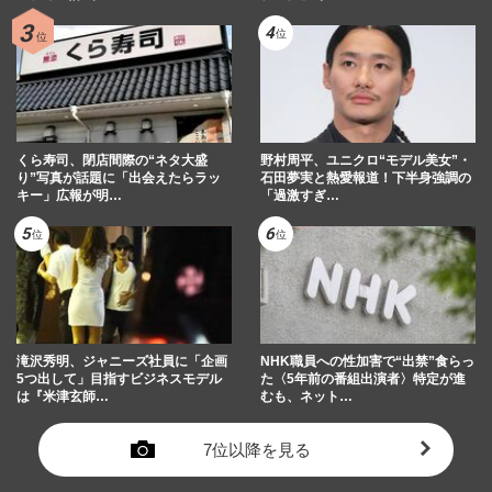
くら寿司、閉店間際の“ネタ大盛
野村周平、ユニクロ“モデル美女”・
り”写真が話題に「出会えたらラッ
石田夢実と熱愛報道！下半身強調の
キー」広報が明…
「過激すぎ…
滝沢秀明、ジャニーズ社員に「企画
NHK職員への性加害で“出禁”食らっ
5つ出して」目指すビジネスモデル
た〈5年前の番組出演者〉特定が進
は『米津玄師…
むも、ネット…
7位以降を見る