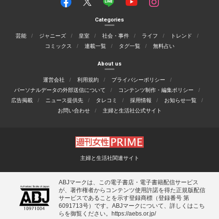
Categories
芸能
ジャニーズ
皇室
社会・事件
ライフ
トレンド
コミックス
連載一覧
タグ一覧
無料占い
About us
運営会社
利用規約
プライバシーポリシー
パーソナルデータの外部送信について
コンテンツ制作・編集ポリシー
広告掲載
ニュース提供先
タレコミ
採用情報
お知らせ一覧
お問い合わせ
主婦と生活社公式サイト
主婦と生活社関連サイト
ABJマークは、この電子書店・電子書籍配信サービス
が、著作権者からコンテンツ使用許諾を得た正規版配信
サービスであることを示す登録商標（登録番号 第
6091713号）です。ABJマークについて、詳しくはこち
らを御覧ください。
https://aebs.or.jp/