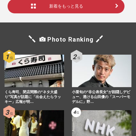
新着をもっと見る
Photo Ranking
くら寿司、閉店間際の“ネタ大盛
小栗旬の“非公表長女”が顔隠しデビ
り”写真が話題に「出会えたらラッ
ュー、透ける山田優の「スーパーモ
キー」広報が明…
デルに」野…