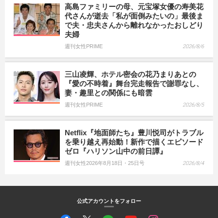
高島ファミリーの母、元宝塚女優の寿美花
代さんが逝去「私が面倒みたいの」最後ま
で夫・忠夫さんから離れなかったおしどり
夫婦
週刊女性PRIME
2026/8/6
三山凌輝、ホテル密会の花乃まりあとの
『愛の不時着』舞台完走報告で謝罪なし、
妻・趣里との関係にも暗雲
週刊女性PRIME
2026/8/5
Netflix『地面師たち』豊川悦司がトラブル
を乗り越え再始動！新作で描くエピソード
ゼロ『ハリソン山中の前日譚』
週刊女性2026年8月18日・25日号
2026/8/4
公式アカウントをフォロー