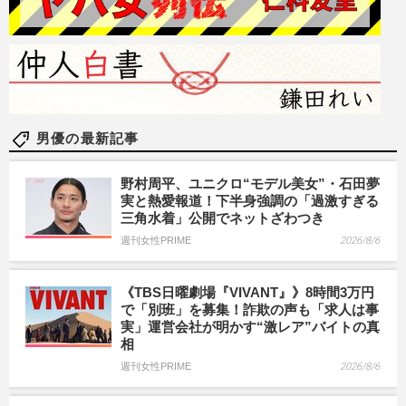
男優の最新記事
野村周平、ユニクロ“モデル美女”・石田夢
実と熱愛報道！下半身強調の「過激すぎる
三角水着」公開でネットざわつき
週刊女性PRIME
2026/8/6
《TBS日曜劇場『VIVANT』》8時間3万円
で「別班」を募集！詐欺の声も「求人は事
実」運営会社が明かす“激レア”バイトの真
相
週刊女性PRIME
2026/8/6