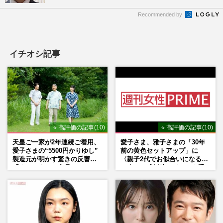
Recommended by
イチオシ記事
⭐ 高評価の記事(10)
⭐ 高評価の記事(10)
天皇ご一家が2年連続ご着用、
愛子さま、雅子さまの「30年
愛子さまの“5500円かりゆし”
前の黄色セットアップ」に
製造元が明かす驚きの反響
〈親子2代でお似合いになる〉
「まさかうちの商品とは…」
の声、ご成婚時のドレスも手
がけた森英恵さんとの絆