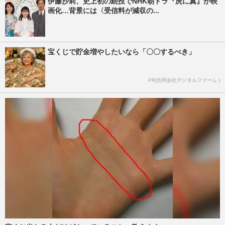
伊藤沙莉、史上初の続投でNHK朝ドラ『虎に翼』が映
画化…背景には〈受信料が減収の...
宝くじで貯金増やしたいなら「〇〇するべき」
PR(合同会社デジタルファーム )