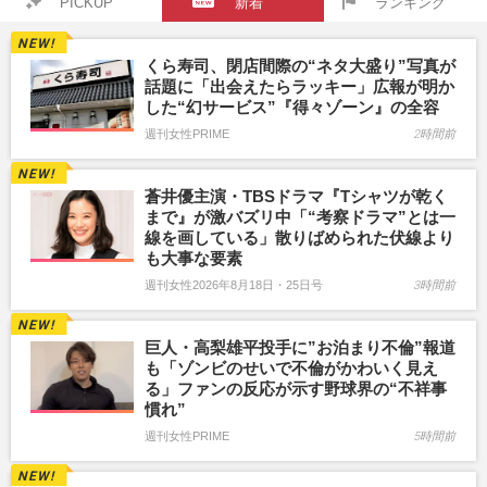
PICKUP
新着
ランキング
くら寿司、閉店間際の“ネタ大盛り”写真が
話題に「出会えたらラッキー」広報が明か
した“幻サービス”『得々ゾーン』の全容
週刊女性PRIME
2時間前
蒼井優主演・TBSドラマ『Tシャツが乾く
まで』が激バズリ中「“考察ドラマ”とは一
線を画している」散りばめられた伏線より
も大事な要素
週刊女性2026年8月18日・25日号
3時間前
巨人・高梨雄平投手に”お泊まり不倫”報道
も「ゾンビのせいで不倫がかわいく見え
る」ファンの反応が示す野球界の“不祥事
慣れ”
週刊女性PRIME
5時間前