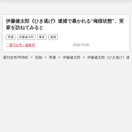
伊藤健太郎《ひき逃げ》逮捕で暴かれる“俺様状態”、実
家を訪ねてみると
男優
伊藤健太郎
事故
逮捕
『週刊女性』編集部
2020/10/30
週刊女性PRIME
芸能
男優
伊藤健太郎
伊藤健太郎《ひき逃げ》逮捕