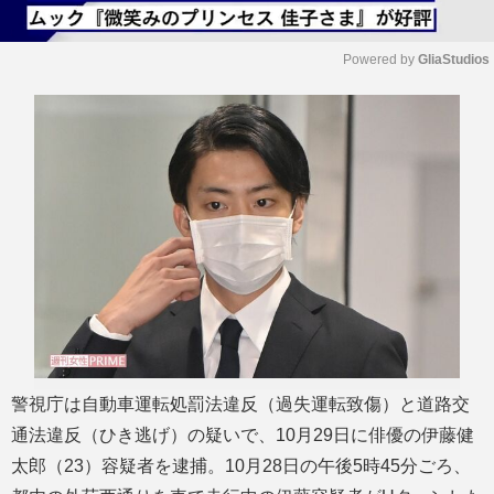
Powered by 
GliaStudios
M
u
t
e
警視庁は自動車運転処罰法違反（過失運転致傷）と道路交
通法違反（ひき逃げ）の疑いで、10月29日に俳優の伊藤健
太郎（23）容疑者を逮捕。10月28日の午後5時45分ごろ、