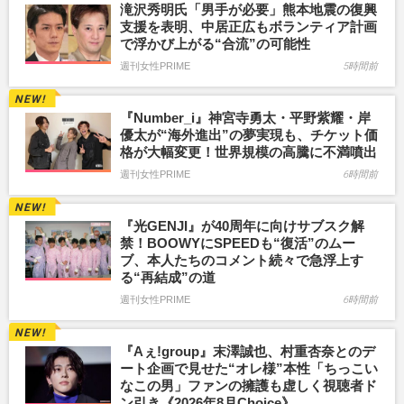
滝沢秀明氏「男手が必要」熊本地震の復興
支援を表明、中居正広もボランティア計画
で浮かび上がる“合流”の可能性
週刊女性PRIME
5時間前
『Number_i』神宮寺勇太・平野紫耀・岸
優太が“海外進出”の夢実現も、チケット価
格が大幅変更！世界規模の高騰に不満噴出
週刊女性PRIME
6時間前
『光GENJI』が40周年に向けサブスク解
禁！BOOWYにSPEEDも“復活”のムー
ブ、本人たちのコメント続々で急浮上す
る“再結成”の道
週刊女性PRIME
6時間前
『Aぇ!group』末澤誠也、村重杏奈とのデ
ート企画で見せた“オレ様”本性「ちっこい
なこの男」ファンの擁護も虚しく視聴者ド
ン引き《2026年8月Choice》