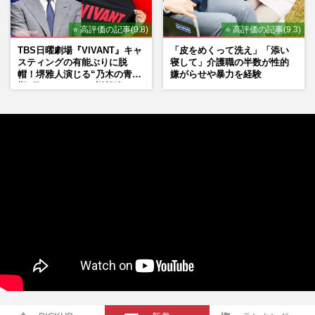
⭐ 高評価の記事(9.8)
⭐ 高評価の記事(9.3)
TBS日曜劇場『VIVANT』キャ
「皮をめくって洗え」「添い
スティングの有能ぶりに脱
寝して」介護職の半数が性的
帽！堺雅人演じる“乃木の青年
嫌がらせや暴力を経験
期”役は、そっくり説根強い
Mr.Children桜井和寿のバンド
マン長男・櫻井海音だった