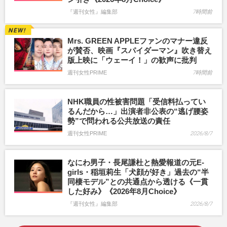
『週刊女性』編集部
7時間前
Mrs. GREEN APPLEファンのマナー違反
が賛否、映画『スパイダーマン』吹き替え
版上映に「ウェーイ！」の歓声に批判
週刊女性PRIME
7時間前
NHK職員の性被害問題「受信料払ってい
るんだから…」出演者非公表の“逃げ腰姿
勢”で問われる公共放送の責任
週刊女性PRIME
2026/8/7
なにわ男子・長尾謙杜と熱愛報道の元E-
girls・稲垣莉生「犬顔が好き」過去の“半
同棲モデル”との共通点から透ける《一貫
した好み》《2026年8月Choice》
『週刊女性』編集部
2026/8/7