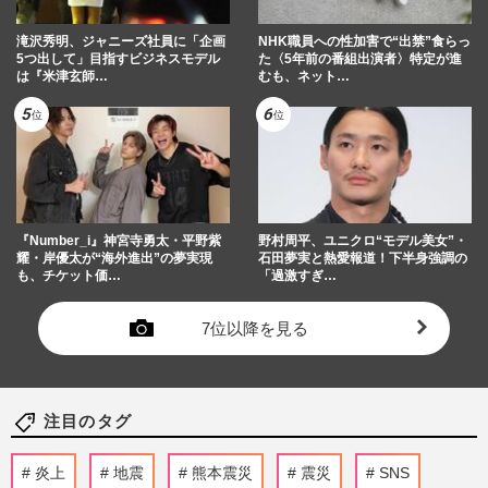
滝沢秀明、ジャニーズ社員に「企画
NHK職員への性加害で“出禁”食らっ
5つ出して」目指すビジネスモデル
た〈5年前の番組出演者〉特定が進
は『米津玄師…
むも、ネット…
『Number_i』神宮寺勇太・平野紫
野村周平、ユニクロ“モデル美女”・
耀・岸優太が“海外進出”の夢実現
石田夢実と熱愛報道！下半身強調の
も、チケット価…
「過激すぎ…
7位以降を見る
注目のタグ
炎上
地震
熊本震災
震災
SNS