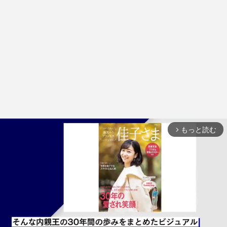
もっと読む
arrow_forward_ios