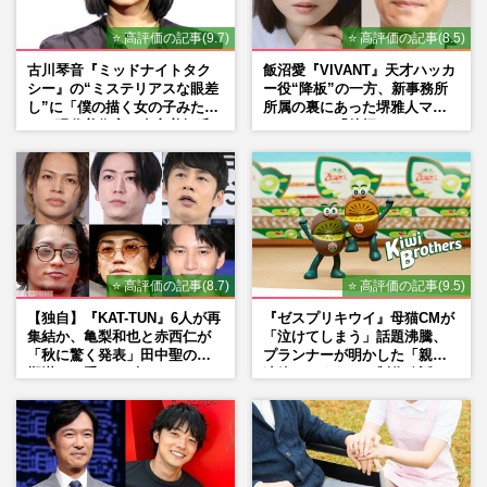
⭐ 高評価の記事(9.7)
⭐ 高評価の記事(8.5)
古川琴音『ミッドナイトタク
飯沼愛『VIVANT』天才ハッカ
シー』の“ミステリアスな眼差
ー役“降板”の一方、新事務所
し”に「僕の描く女の子みた
所属の裏にあった堺雅人マネ
い」現代美術家・奈良美智氏
ージャーの「後押し」
もSNSで“公認”
⭐ 高評価の記事(8.7)
⭐ 高評価の記事(9.5)
【独自】『KAT-TUN』6人が再
『ゼスプリキウイ』母猫CMが
集結か、亀梨和也と赤西仁が
「泣けてしまう」話題沸騰、
「秋に驚く発表」田中聖の刑
プランナーが明かした「親に
期満了と重なる“匂わせ”では
連絡したくなる」制作秘話
ない理由