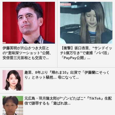
伊藤英明が片山さつき大臣と
【衝撃】坂口杏里、“サンドイッ
の“意味深ツーショット”公開、
チ1個万引き”で逮捕「パパ活」
安倍晋三元首相とも交流で...
「PayPay公開」...
趣里、8年ぶり『帰れま10』出演で「伊藤蘭にそっく
り」とネット騒然… 母になって...
元広島・羽月隆太郎が“ゾンビたばこ”『TikTok』生配
信で謝罪するも「遊ばれ放...