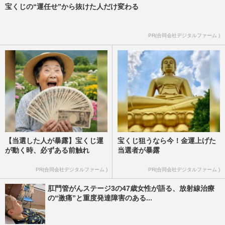
週刊女性PRIME
2025/10/28
宝くじの“運任せ”から抜けた人だけ変わる
元AKB48“絶対的エース”前田敦子「アイ
PR(合同会社デジタルファーム )
ドルになりたいと思ったことない」発言の
背景にアンチの存在
週刊女性PRIME
2025/5/20
【当選した人が暴露】宝くじ運
宝くじ狙うなら今！金運上げた
が動く時、必ずある前触れ
当選者が暴露
PR(合同会社デジタルファーム )
PR(合同会社デジタルファーム )
肛門管がんステージ3の47歳女性が語る、放射線治療
の“激痛”と重度発達障害のある...