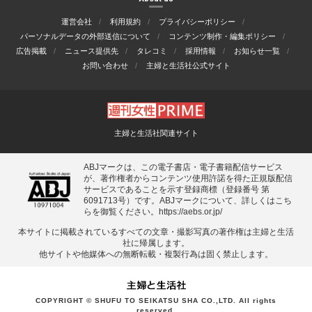
運営会社
利用規約
プライバシーポリシー
パーソナルデータの外部送信について
コンテンツ制作・編集ポリシー
広告掲載
ニュース提供先
タレコミ
採用情報
お知らせ一覧
お問い合わせ
主婦と生活社公式サイト
主婦と生活社関連サイト
ABJマークは、この電子書店・電子書籍配信サービス
が、著作権者からコンテンツ使用許諾を得た正規版配信
サービスであることを示す登録商標（登録番号 第
6091713号）です。ABJマークについて、詳しくはこち
らを御覧ください。
https://aebs.or.jp/
本サイトに掲載されているすべての⽂章・撮影写真の著作権は主婦と⽣活
社に帰属します。
他サイトや他媒体への無断転載・複製⾏為は固く禁⽌します。
COPYRIGHT © SHUFU TO SEIKATSU SHA CO.,LTD. All rights
reserved.