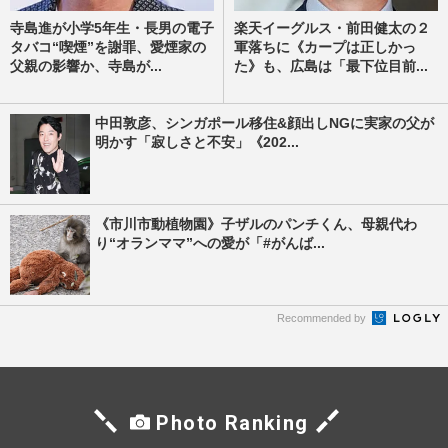
寺島進が小学5年生・長男の電子
楽天イーグルス・前田健太の２
タバコ“喫煙”を謝罪、愛煙家の
軍落ちに《カープは正しかっ
父親の影響か、寺島が...
た》も、広島は「最下位目前...
中田敦彦、シンガポール移住&顔出しNGに実家の父が
明かす「寂しさと不安」《202...
《市川市動植物園》子ザルのパンチくん、母親代わ
り“オランママ”への愛が「#がんば...
Recommended by
Photo Ranking