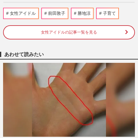
元AKB48・前田敦子、最後の写真集
女性アイドル
前田敦子
勝地涼
子育て
『Beste』の1枚に相次ぐ「ノーブラ」の
指摘、大胆露出に戸惑いの声
週刊女性PRIME
2026/2/27
女性アイドルの記事一覧を見る
元AKB48・前田敦子、“最後の写真
集”『Beste』で過去最大の露出に挑戦
あわせて読みたい
「パートナーは欲しい」語った大人な…
週刊女性2026年2月17日号
2026/2/7
NHK紅白歌合戦に前田敦子らAKB48“神
7”が出場も「絶対的センター」にオファー
は届くか、芸能界引退した渡…
週刊女性PRIME
2025/12/3
キンタロー。の高市早苗首相“誇張モノマ
ネ”写真に「バカにしてる」と不快者続出
も、若者の政治への興味に…