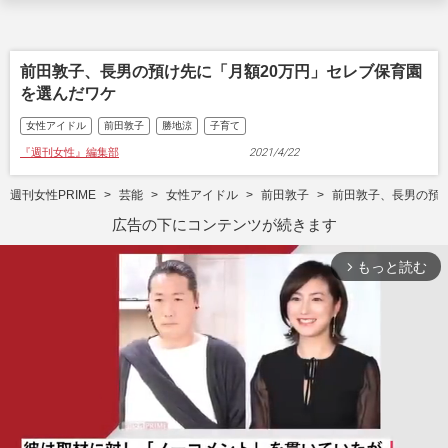
前田敦子、長男の預け先に「月額20万円」セレブ保育園
を選んだワケ
女性アイドル
前田敦子
勝地涼
子育て
『週刊女性』編集部
2021/4/22
週刊女性PRIME
芸能
女性アイドル
前田敦子
前田敦子、長男の預
広告の下にコンテンツが続きます
もっと読む
arrow_forward_ios