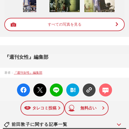
すべての写真を見る
『週刊女性』編集部
著者：
『週刊女性』編集部
facebo
X ポス
LINE
はてな
コメン
ok い
ト
ブック
ト
いね
マーク
に追加
タレコミ投稿
無料占い
前田敦子に関する記事一覧