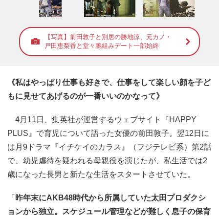
【写真】前田敦子と別居の勝地涼、元カノ・
戸田恵梨香と堂々腕組みデート一部始終
《私はやっぱり仕事も好きで、仕事をして楽しい顔を子ど
もに見せてあげるのが一番いいのかなって》
4月11日、集英社が運営するウェブサイト『HAPPY
PLUS』で育児について語った女優の前田敦子。翌12日に
は月9ドラマ『イチケイのカラス』（フジテレビ系）第2話
で、幼児虐待を疑われる母親役を演じたが、私生活では2
歳になった長男と新たな生活をスタートさせていた。
「
昨年末にAKB48時代から所属していた太田プロダクシ
ョンから独立。スケジュール管理などが難しく息子の保育