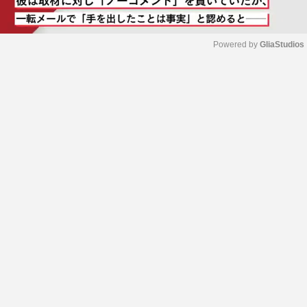
Powered by 
GliaStudios
M
u
t
e