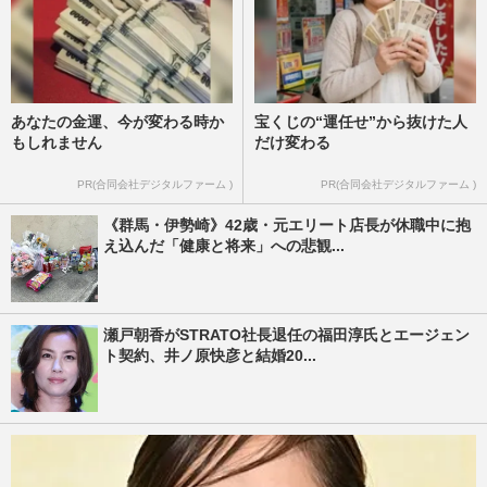
あなたの金運、今が変わる時か
宝くじの“運任せ”から抜けた人
もしれません
だけ変わる
PR(合同会社デジタルファーム )
PR(合同会社デジタルファーム )
《群馬・伊勢崎》42歳・元エリート店長が休職中に抱
え込んだ「健康と将来」への悲観...
瀬戸朝香がSTRATO社長退任の福田淳氏とエージェン
ト契約、井ノ原快彦と結婚20...