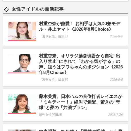
女性アイドルの最新記事
村重杏奈が熱愛！ お相手は人気DJ兼モデ
ル・井上ヤマト《2026年8月Choice》
『週刊女性』編集部
2026/8/6
村重杏奈、オリラジ藤森慎吾から自宅“出
入り禁止”にされて「わかる気がする」の
声、狙うはフワちゃんのポジション《2026
年8月Choice》
『週刊女性』編集部
2026/8/5
藤本美貴、日本ハムの首位打者レイエスが
「ミキティー！」絶叫で覚醒、驚きの“奇
縁”と夢の「共演プラン」
週刊女性PRIME
2026/7/26