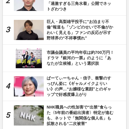
「過激すぎる三角水着」公開でネッ
トざわつき
巨人・高梨雄平投手に”お泊まり不
倫”報道も「ゾンビのせいで不倫がか
わいく見える」ファンの反応が示す
野球界の“不祥事慣れ”
市議会議員の平均年収は約700万円！
ドラマ『銀河の一票』のように「あ
なたが立候補」という選択肢
ぱーてぃーちゃん・信子、衝撃のす
っぴん姿に《ギャルメイクよりい
い》の声…“お嬢様な素顔”とのギャ
ップで好感度爆上がり
NHK職員への性加害で“出禁”食らっ
た〈5年前の番組出演者〉特定が進む
も、ネットで「無関係な個人名」も
拡散される“二次被害”