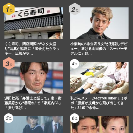
くら寿司、閉店間際の“ネタ大盛
小栗旬の“非公表長女”が顔隠しデビ
り”写真が話題に「出会えたらラッ
ュー、透ける山田優の「スーパーモ
キー」広報が明…
デルに」野…
源田壮亮「弁護士と話して」妻・衛
乳がんステージ4のYouTuberミミポ
藤美彩から“雲隠れ”で「家庭内FA」
ポ「腫瘍が皮膚から飛び出してき
「振り逃げ…
た」34歳で余命…