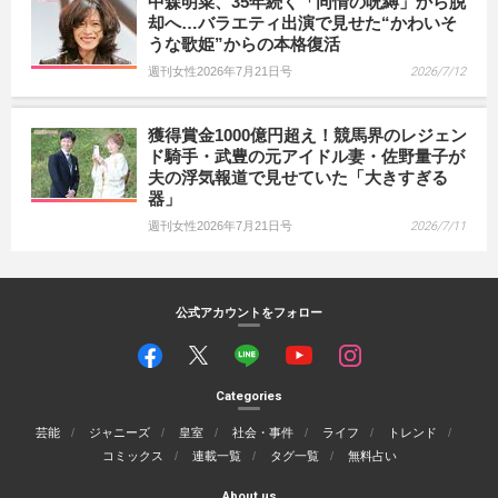
中森明菜、35年続く「同情の呪縛」から脱
却へ…バラエティ出演で見せた“かわいそ
うな歌姫”からの本格復活
週刊女性2026年7月21日号
2026/7/12
獲得賞金1000億円超え！競馬界のレジェン
ド騎手・武豊の元アイドル妻・佐野量子が
夫の浮気報道で見せていた「大きすぎる
器」
週刊女性2026年7月21日号
2026/7/11
公式アカウントをフォロー
Categories
芸能
ジャニーズ
皇室
社会・事件
ライフ
トレンド
コミックス
連載一覧
タグ一覧
無料占い
About us