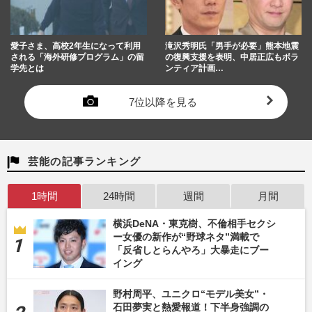
愛子さま、高校2年生になって利用
滝沢秀明氏「男手が必要」熊本地震
される「海外研修プログラム」の留
の復興支援を表明、中居正広もボラ
学先とは
ンティア計画…
7位以降を見る
芸能の記事ランキング
1時間
24時間
週間
月間
横浜DeNA・東克樹、不倫相手セクシ
ー女優の新作が“野球ネタ”満載で
「反省しとらんやろ」大暴走にブー
イング
野村周平、ユニクロ“モデル美女”・
石田夢実と熱愛報道！下半身強調の