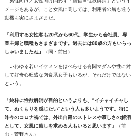
男性向け／女性向け問わず「風俗＝性欲解消」というイ
メージもあるが、こと女風に関しては、利用者の層も通う
動機も実にさまざまだ。
「利用する女性客も20代から60代、学生から会社員、専
業主婦と職種もさまざまです。過去には80歳の方もいらっ
しゃいましたね」
（同・前出）
いわゆる若いイケメンをはべらせる有閑マダムや性に対
して好奇心旺盛な肉食系女子もいるが、それだけではない
という。
「純粋に性欲解消が目的というよりも、“イチャイチャし
て、ぬくもりを感じたい”という人も多いようです。特に
昨今のコロナ禍では、外出自粛のストレスや寂しさの解消
として、女風に癒しを求める人もいると思います」
（前
出・菅野さん）