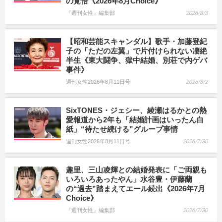
の覚悟《2026年8月Choice》
『週刊女性』編集部
2026/8/3
【昭和芸能スキャンダル】歌手・加藤登紀
子の「ただの左翼」で片付けられない凄絶
半生《東大闘争、獄中結婚、別荘で内ゲバ
事件》
週刊女性2026年8月11日号
2026/8/2
SixTONES・ジェシー、綾瀬はるかとの熱
愛報道から2年も「結婚計画はいったん白
紙」“待たせ続ける”グループ事情
週刊女性2026年8月11日号
2026/7/30
趣里、三山凌輝との結婚発表に「ご両親も
いろいろあったやん」水谷豊・伊藤蘭
の“過去”踏まえてエール続出《2026年7月
Choice》
『週刊女性』編集部
2026/7/30