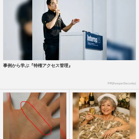
《女性向け風俗のリアル》身体よりも“心
の満足”を求めるジョフウのリアル話「75
歳の利用者も」
週刊女性2025年11月11日・18日号
2025/11/3
【5/25まで6話完全無料】愛を忘れた女性
がハマった「秘め事」――第6話『愛を買
ったらダメですか？〜ラブ・…
週刊女性PRIME
2025/5/14
事例から学ぶ『特権アクセス管理』
【5/25まで6話無料】愛を忘れた女性がハ
PR(KeeperSecurity)
マった「秘め事」――第5話『愛を買った
らダメですか？〜ラブ・セラ…
週刊女性PRIME
2025/5/14