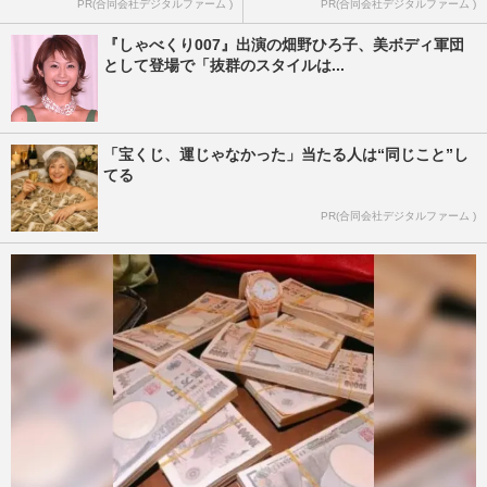
PR(合同会社デジタルファーム )
PR(合同会社デジタルファーム )
『しゃべくり007』出演の畑野ひろ子、美ボディ軍団
として登場で「抜群のスタイルは...
「宝くじ、運じゃなかった」当たる人は“同じこと”し
てる
PR(合同会社デジタルファーム )