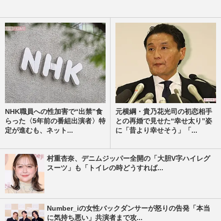
NHK職員への性加害で“出禁”食
元横綱・貴乃花光司の初恋相手
らった〈5年前の番組出演者〉特
との再婚で見せた“幸せ太り”姿
定が進むも、ネット...
に「昔より幸せそう」「...
村重杏奈、デニムジッパー全開の「大胆V字ハイレグ
スーツ」も「トイレの時どうすれば...
Number_iの女性バックダンサーが怒りの告発「本当
に気持ち悪い」共演者まで攻...