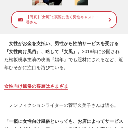
【写真】“女風”で実際に働く男性キャスト・
香さん
女性がお金を支払い、男性から性的サービスを受ける
『女性向け風俗』、略して『女風』。
2018年に公開され
た松坂桃李主演の映画『娼年』でも題材にされるなど、近
年ひそかに注目を浴びている。
女性向け風俗の客層はさまざま
ノンフィクションライターの菅野久美子さんは語る。
「一概に女性向け風俗といっても、お店によってサービス