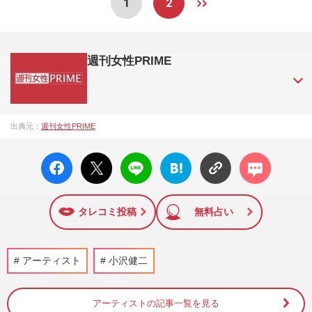
1
2
週刊女性PRIME
『週刊女性PRIME（シュージョプライム）』は、2015年（平
出典元：
週刊女性PRIME
成27年）1月に開設された主婦と生活社が運営する日本のニュ
ースサイトです。『週刊女性PRIME』編集者が担当する連載
facebo
X ポス
LINE
はてな
コメン
陣の執筆記事を配信するほか、女性週刊誌『週刊女性』の誌
ok い
ト
ブック
ト
面に掲載された記事から、インターネット利用者層にとって
いね
マーク
特に関心の高い題材の記事を、WEB向けにリライトして配信
に追加
しています！
タレコミ投稿
無料占い
アーティスト
小沢健二
アーティストの記事一覧を見る