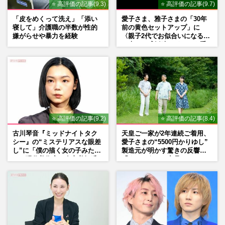
⭐ 高評価の記事(9.3)
⭐ 高評価の記事(9.7)
「皮をめくって洗え」「添い
愛子さま、雅子さまの「30年
寝して」介護職の半数が性的
前の黄色セットアップ」に
嫌がらせや暴力を経験
〈親子2代でお似合いになる〉
の声、ご成婚時のドレスも手
がけた森英恵さんとの絆
⭐ 高評価の記事(9.2)
⭐ 高評価の記事(8.4)
古川琴音『ミッドナイトタク
天皇ご一家が2年連続ご着用、
シー』の“ミステリアスな眼差
愛子さまの“5500円かりゆし”
し”に「僕の描く女の子みた
製造元が明かす驚きの反響
い」現代美術家・奈良美智氏
「まさかうちの商品とは…」
もSNSで“公認”