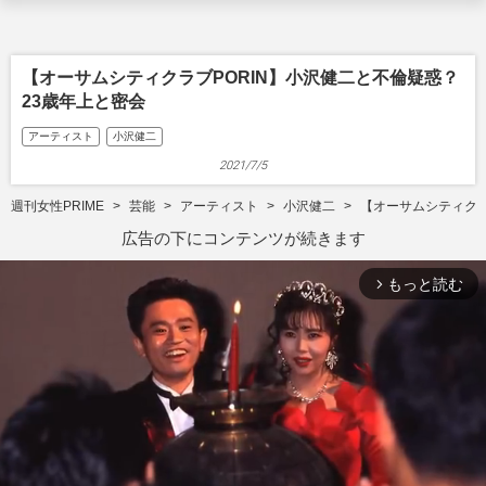
【オーサムシティクラブPORIN】小沢健二と不倫疑惑？
23歳年上と密会
アーティスト
小沢健二
2021/7/5
週刊女性PRIME
芸能
アーティスト
小沢健二
【オーサムシティクラ
広告の下にコンテンツが続きます
もっと読む
arrow_forward_ios