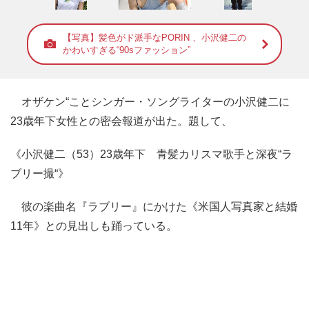
【写真】髪色がド派手なPORIN 、小沢健二の
かわいすぎる“90sファッション”
オザケン“ことシンガー・ソングライターの小沢健二に
23歳年下女性との密会報道が出た。題して、
《小沢健二（53）23歳年下 青髪カリスマ歌手と深夜“ラ
ブリー撮“》
彼の楽曲名『ラブリー』にかけた《米国人写真家と結婚
11年》との見出しも踊っている。