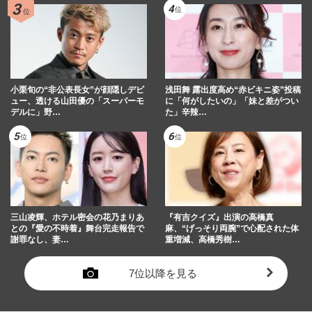
小栗旬の“非公表長女”が顔隠しデビ
浅田舞 露出度高め“赤ビキニ姿”投稿
ュー、透ける山田優の「スーパーモ
に「何がしたいの」「妹と差がつい
デルに」野…
た」辛辣…
三山凌輝、ホテル密会の花乃まりあ
『有吉クイズ』出演の高橋真
との『愛の不時着』舞台完走報告で
麻、“げっそり両腕”で心配された体
謝罪なし、妻…
重増減、高橋秀樹…
7位以降を見る