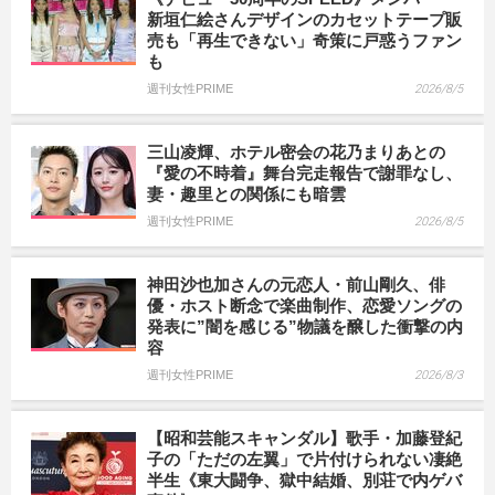
新垣仁絵さんデザインのカセットテープ販
売も「再生できない」奇策に戸惑うファン
も
週刊女性PRIME
2026/8/5
三山凌輝、ホテル密会の花乃まりあとの
『愛の不時着』舞台完走報告で謝罪なし、
妻・趣里との関係にも暗雲
週刊女性PRIME
2026/8/5
神田沙也加さんの元恋人・前山剛久、俳
優・ホスト断念で楽曲制作、恋愛ソングの
発表に”闇を感じる”物議を醸した衝撃の内
容
週刊女性PRIME
2026/8/3
【昭和芸能スキャンダル】歌手・加藤登紀
子の「ただの左翼」で片付けられない凄絶
半生《東大闘争、獄中結婚、別荘で内ゲバ