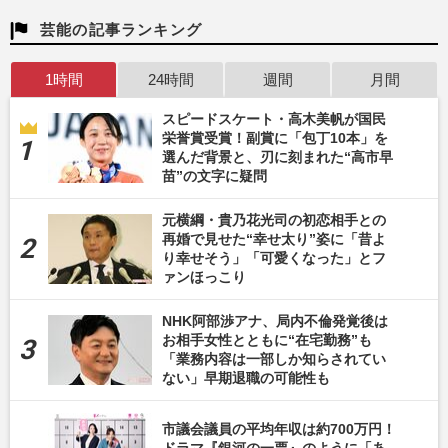
芸能の記事ランキング
1時間
24時間
週間
月間
スピードスケート・高木美帆が国民
栄誉賞受賞！副賞に「包丁10本」を
選んだ背景と、刃に刻まれた“高市早
苗”の文字に疑問
元横綱・貴乃花光司の初恋相手との
再婚で見せた“幸せ太り”姿に「昔よ
り幸せそう」「可愛くなった」とフ
ァンほっこり
NHK阿部渉アナ、局内不倫発覚後は
お相手女性とともに“在宅勤務”も
「業務内容は一部しか知らされてい
ない」早期退職の可能性も
市議会議員の平均年収は約700万円！
ドラマ『銀河の一票』のように「あ