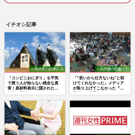
イチオシ記事
⭐ 高評価の記事(8.3)
⭐ 高評価の記事(8.1)
「コンビニおにぎり」を平気
「“若いから仕方ないね”と助
で買う人が知らない残念な真
けてくれなかった」メディア
実！原材料表示に隠された添
が取り上げてこなかった『避
加物の正体
難所での性暴力』