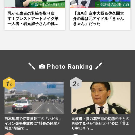
⭐ 高評価の記事(7.7)
⭐ 高評価の記事(7.8)
乳がん患者の乳輪を取り戻
【真相】京本大我＆佐久間大
す！ブレストアートメイク第
介の母は元アイドル「きゃん
一人者・岩元淑子さんの挑戦
きゃん」だった
と「ハードルしかない」啓発
の“壁”
Photo Ranking
熊本地震で従業員死亡の『ハビタ』
元横綱・貴乃花光司の初恋相手との
イオン爆発事故後に“社長の経歴と
再婚で見せた“幸せ太り”姿に「昔よ
写真”削除で…
り幸せそう…