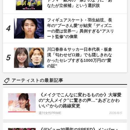
なたが立候補」という選択肢
フィギュアスケート・羽生結弦、長
年の“プーさん愛”が結実「ディズニ
ーの壁は世界一」異例すぎる“アスリ
ート監修”の偉業
川口春奈＆サッカー日本代表・板倉
滉「匂わせゼロ婚」でも隠しきれな
かったセレブすぎる1000万円の“愛
の証”
アーティストの最新記事
《メイクでこんなに変わるものか》大塚愛
の“大人メイク”に驚きの声…“あざとかわ
いい”からの路線変更
週刊女性PRIME
2026/8/5
《デビュー30周年のSPEED》メンバー・