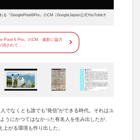
glePixel6Pro』のCM（GoogleJapan公式YouTubeチ
e Pixel 6 Pro』のCM、撮影に協力
が消されて……
人でなくとも誰でも“発信”ができる時代。それはユ
ようにかつてはなかった有名人を生み出したが、
燃え上がる環境も作り出した。