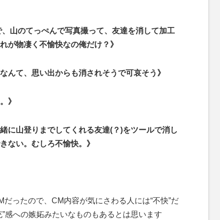
のCMで、山のてっぺんで写真撮って、友達を消して加工
れが物凄く不愉快なの俺だけ？》
なんて、思い出からも消されそうで可哀そう》
。》
緒に山登りまでしてくれる友達(？)をツールで消し
きない。むしろ不愉快。》
CMだったので、CM内容が気にさわる人には“不快”だ
充”感への嫉妬みたいなものもあるとは思います