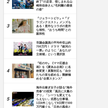
終了”の足音、惜しまれる山
崎和佳奈さん“毛利蘭の最後
の姿”
『ジェラートピケ』×『ド
ラゴンクエスト』メンズも
ある！意外なコラボの意外
な相性、“おうち時間”との
親和性
市議会議員の平均年収は約
700万円！ ドラマ『銀河の
一票』のように「あなたが
立候補」という選択肢
『松のや』《ママ応援企
画》を《夏休み企画》に名
称変更！真摯対応も「自分
たちの首を絞める」難解極
める“企業スタンス”
海外出稼ぎ女子が語る“海外
売春”の現実「風呂に大量の
アリ」「シーツも変えても
らえない」劣悪な仕事場、
1日8件こなして9日間で300
万円稼ぐも「日本の風俗と