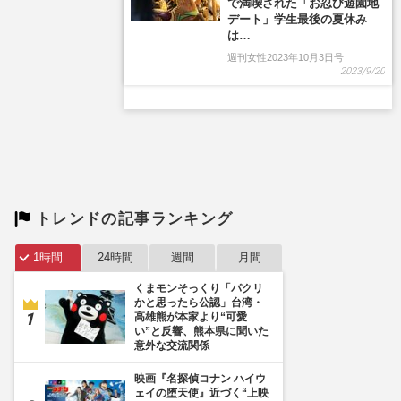
トレンドの記事ランキング
1時間
24時間
週間
月間
くまモンそっくり「パクリ
かと思ったら公認」台湾・
高雄熊が本家より“可愛
い”と反響、熊本県に聞いた
意外な交流関係
映画『名探偵コナン ハイウ
ェイの堕天使』近づく“上映