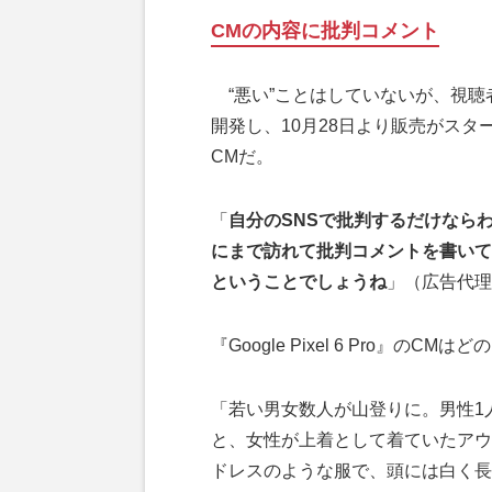
CMの内容に批判コメント
“悪い”ことはしていないが、視聴者に
開発し、10月28日より販売がスタ
CMだ。
「
自分のSNSで批判するだけならわか
にまで訪れて批判コメントを書いて
ということでしょうね
」（広告代理
『Google Pixel 6 Pro』のCM
「若い男女数人が山登りに。男性1
と、女性が上着として着ていたアウ
ドレスのような服で、頭には白く長