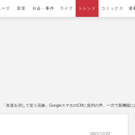
ニーズ
皇室
社会・事件
ライフ
トレンド
コミックス
連
「友達を消して笑う花嫁」GoogleスマホのCMに批判の声、一方で新機能
2021/12/22