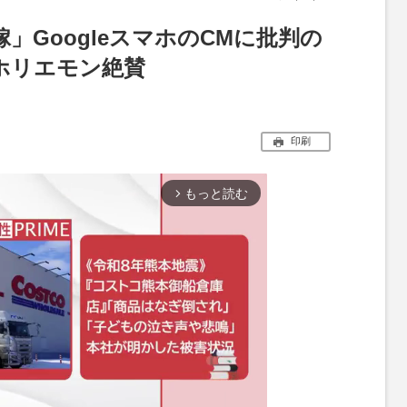
」GoogleスマホのCMに批判の
ホリエモン絶賛
印刷
もっと読む
arrow_forward_ios