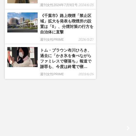
週刊女性2024年7月9日号
2024/6/25
《千葉市》路上喫煙「禁止区
域」拡大を発表も喫煙所の設
置は「0」、分煙対策の行方を
自治体に直撃
週刊女性PRIME
2026/5/27
トム・ブラウン布川ひろき、
過去に「かき氷を食べながら
ファミレスで寝落ち」報道で
謝罪も、今度は終電で寝…
週刊女性PRIME
2023/6/29