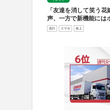
「友達を消して笑う花嫁
声、一方で新機能には
流行
スマホ
炎上