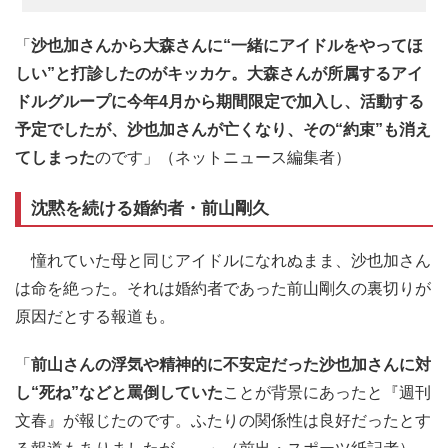
「
沙也加さんから大森さんに“一緒にアイドルをやってほ
しい”と打診したのがキッカケ。大森さんが所属するアイ
ドルグループに今年4月から期間限定で加入し、活動する
予定でしたが、沙也加さんが亡くなり、その“約束”も消え
てしまった
のです」（ネットニュース編集者）
沈黙を続ける婚約者・前山剛久
憧れていた母と同じアイドルになれぬまま、沙也加さん
は命を絶った。それは婚約者であった前山剛久の裏切りが
原因だとする報道も。
「
前山さんの浮気や精神的に不安定だった沙也加さんに対
し“死ね”などと罵倒していた
ことが背景にあったと『週刊
文春』が報じたのです。ふたりの関係性は良好だったとす