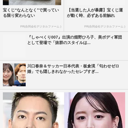
宝くじ“なんとなく”で買ってい
【当選した人が暴露】宝くじ運
る限り変わらない
が動く時、必ずある前触れ
PR(合同会社デジタルファーム )
PR(合同会社デジタルファーム )
『しゃべくり007』出演の畑野ひろ子、美ボディ軍団
として登場で「抜群のスタイルは...
川口春奈＆サッカー日本代表・板倉滉「匂わせゼロ
婚」でも隠しきれなかったセレブすぎ...