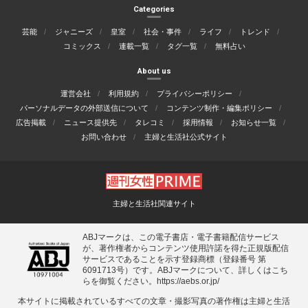
Categories
芸能
ジャニーズ
皇室
社会・事件
ライフ
トレンド
コミックス
連載一覧
タグ一覧
無料占い
About us
運営会社
利用規約
プライバシーポリシー
パーソナルデータの外部送信について
コンテンツ制作・編集ポリシー
広告掲載
ニュース提供先
タレコミ
採用情報
お知らせ一覧
お問い合わせ
主婦と生活社公式サイト
主婦と生活社関連サイト
ABJマークは、この電子書店・電子書籍配信サービス
が、著作権者からコンテンツ使用許諾を得た正規版配信
サービスであることを示す登録商標（登録番号 第
6091713号）です。ABJマークについて、詳しくはこち
らを御覧ください。
https://aebs.or.jp/
本サイトに掲載されているすべての⽂章・撮影写真の著作権は主婦と⽣活