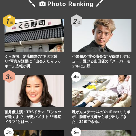
Photo Ranking
くら寿司、閉店間際の“ネタ大盛
小栗旬の“非公表長女”が顔隠しデビ
り”写真が話題に「出会えたらラッ
ュー、透ける山田優の「スーパーモ
キー」広報が明…
デルに」野…
蒼井優主演・TBSドラマ『Tシャツ
乳がんステージ4のYouTuberミミポ
が乾くまで』が激バズリ中「“考察
ポ「腫瘍が皮膚から飛び出してき
ドラマ”とは一…
た」34歳で余命…