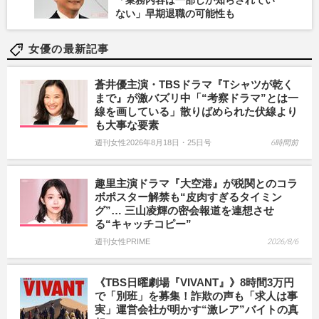
ない」早期退職の可能性も
女優の最新記事
蒼井優主演・TBSドラマ『Tシャツが乾く
まで』が激バズリ中「“考察ドラマ”とは一
線を画している」散りばめられた伏線より
も大事な要素
週刊女性2026年8月18日・25日号
6時間前
趣里主演ドラマ『大空港』が税関とのコラ
ボポスター解禁も“皮肉すぎるタイミン
グ”… 三山凌輝の密会報道を連想させ
る“キャッチコピー”
週刊女性PRIME
2026/8/6
《TBS日曜劇場『VIVANT』》8時間3万円
で「別班」を募集！詐欺の声も「求人は事
実」運営会社が明かす“激レア”バイトの真