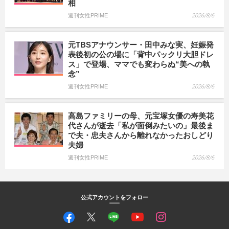
相
週刊女性PRIME
2026/8/6
元TBSアナウンサー・田中みな実、妊娠発
表後初の公の場に「背中パックリ大胆ドレ
ス」で登場、ママでも変わらぬ“美への執
念”
週刊女性PRIME
2026/8/6
高島ファミリーの母、元宝塚女優の寿美花
代さんが逝去「私が面倒みたいの」最後ま
で夫・忠夫さんから離れなかったおしどり
夫婦
週刊女性PRIME
2026/8/6
公式アカウントをフォロー