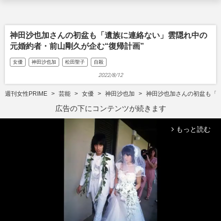
神田沙也加さんの初盆も「遺族に連絡ない」雲隠れ中の
元婚約者・前山剛久が企む“復帰計画”
女優
神田沙也加
松田聖子
自殺
2022/8/12
週刊女性PRIME
芸能
女優
神田沙也加
神田沙也加さんの初盆も「遺
広告の下にコンテンツが続きます
もっと読む
arrow_forward_ios