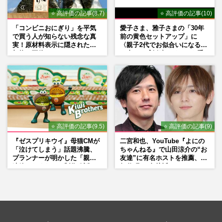
⭐ 高評価の記事(8.7)
⭐ 高評価の記事(10)
「コンビニおにぎり」を平気
愛子さま、雅子さまの「30年
で買う人が知らない残念な真
前の黄色セットアップ」に
実！原材料表示に隠された添
〈親子2代でお似合いになる〉
加物の正体
の声、ご成婚時のドレスも手
がけた森英恵さんとの絆
⭐ 高評価の記事(9.5)
⭐ 高評価の記事(9)
『ゼスプリキウイ』母猫CMが
二宮和也、YouTube『よにの
「泣けてしまう」話題沸騰、
ちゃんねる』で山田涼介の“お
プランナーが明かした「親に
友達”に有名ホストを推薦、歌
連絡したくなる」制作秘話
舞伎町に“急接近”でファン
「関わらないで！」