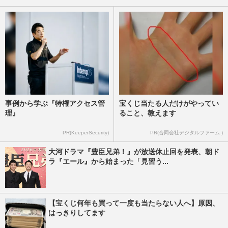
ろしい」険しすぎる“復帰…
週刊女性PRIME
2025/9/7
事例から学ぶ『特権アクセス管
宝くじ当たる人だけがやってい
理』
ること、教えます
PR(KeeperSecurity)
PR(合同会社デジタルファーム )
大河ドラマ『豊臣兄弟！』が放送休止回を発表、朝ド
ラ『エール』から始まった「見習う...
【宝くじ何年も買って一度も当たらない人へ】原因、
はっきりしてます