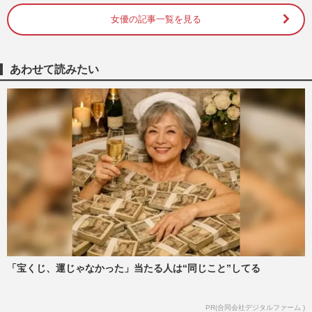
週刊女性PRIME
2026/8/3
女優の記事一覧を見る
神田沙也加さんの元恋人・前山剛久が芸能
界復帰を断念、TikTokライバーの楽しさを
あわせて読みたい
語るも世間からは冷淡な視…
週刊女性PRIME
2026/7/15
【神田正輝】激やせ真相はダイエット！
西岡徳馬らと3ショットに安堵
週刊女性PRIME
2026/1/23
前山剛久、神田沙也加さんの“命日”2日後
にメンズラウンジ勤務を正式報告「今の自
分にはここしかない」決…
週刊女性PRIME
2025/12/22
「宝くじ、運じゃなかった」当たる人は“同じこと”してる
神田沙也加さんの元交際相手・前山剛久、
PR(合同会社デジタルファーム )
約8か月ぶりのインスタ更新に「もはや恐