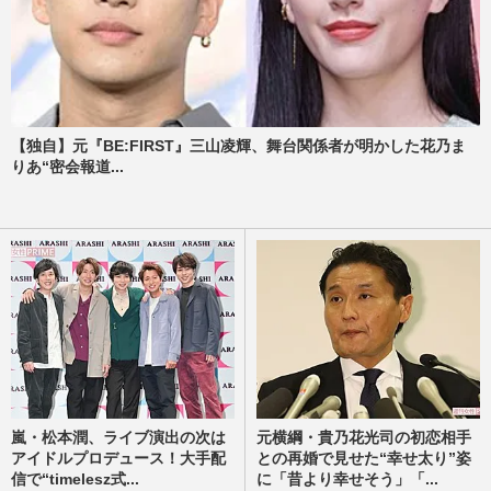
【独自】元『BE:FIRST』三山凌輝、舞台関係者が明かした花乃ま
りあ“密会報道...
嵐・松本潤、ライブ演出の次は
元横綱・貴乃花光司の初恋相手
アイドルプロデュース！大手配
との再婚で見せた“幸せ太り”姿
信で“timelesz式...
に「昔より幸せそう」「...