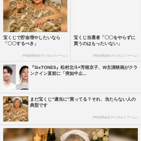
宝くじで貯金増やしたいなら
宝くじ当選者「〇〇をやらずに
「〇〇するべき」
買うのはもったいない」
PR(合同会社デジタルファーム )
PR(合同会社デジタルファーム )
『SixTONES』松村北斗×芳根京子、W主演映画がクラ
ンクイン直前に「突如中止...
まだ宝くじ“適当に”買ってる？それ、当たらない人の
典型です
PR(合同会社デジタルファーム )