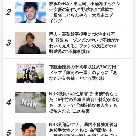
横浜DeNA・東克樹、不倫相手セクシ
ー女優の新作が“野球ネタ”満載で
「反省しとらんやろ」大暴走にブー
イング
巨人・高梨雄平投手に”お泊まり不
倫”報道も「ゾンビのせいで不倫がか
わいく見える」ファンの反応が示す
野球界の“不祥事慣れ”
市議会議員の平均年収は約700万円！
ドラマ『銀河の一票』のように「あ
なたが立候補」という選択肢
NHK職員への性加害で“出禁”食らっ
た〈5年前の番組出演者〉特定が進む
も、ネットで「無関係な個人名」も
拡散される“二次被害”
NHK阿部渉アナ、局内不倫発覚後は
お相手女性とともに“在宅勤務”も
「業務内容は一部しか知らされてい