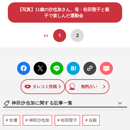
【写真】11歳の沙也加さん、母・松田聖子と親
子で楽しんだ運動会
1
2
facebo
X ポス
LINE
はてな
コメン
ok い
ト
ブック
ト
いね
マーク
に追加
タレコミ投稿
無料占い
神田沙也加に関する記事一覧
神田沙也加さんの元恋人・前山剛久、俳
女優
神田沙也加
松田聖子
自殺
優・ホスト断念で楽曲制作、恋愛ソングの
発表に”闇を感じる”物議を…