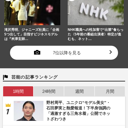
滝沢秀明、ジャニーズ社員に「企画
NHK職員への性加害で“出禁”食らっ
5つ出して」目指すビジネスモデル
た〈5年前の番組出演者〉特定が進
は『米津玄師…
むも、ネット…
7位以降を見る
芸能の記事ランキング
1時間
24時間
週間
月間
野村周平、ユニクロ“モデル美女”・
石田夢実と熱愛報道！下半身強調の
「過激すぎる三角水着」公開でネッ
トざわつき