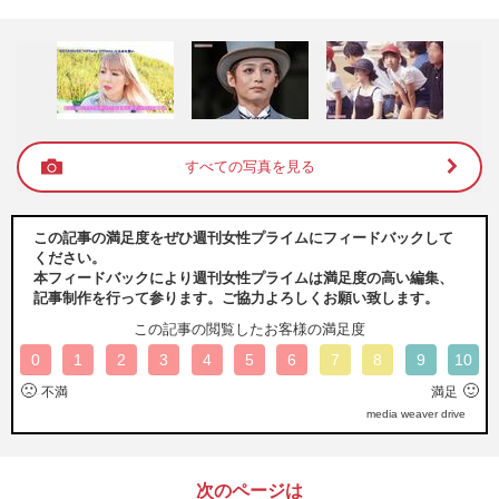
すべての写真を見る
この記事の満足度をぜひ週刊女性プライムにフィードバックして
ください。
本フィードバックにより週刊女性プライムは満足度の高い編集、
記事制作を行って参ります。ご協力よろしくお願い致します。
この記事の閲覧したお客様の満足度
0
1
2
3
4
5
6
7
8
9
10
🙁
🙂
不満
満足
media weaver drive
次のページは