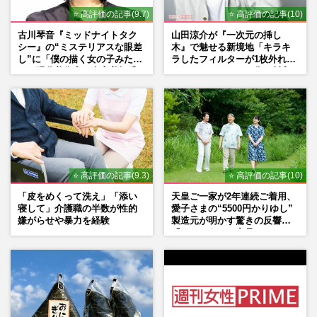
⭐ 高評価の記事(9.7)
⭐ 高評価の記事(10)
古川琴音『ミッドナイトタク
山田涼介が『一次元の挿し
シー』の“ミステリアスな眼差
木』で魅せる新境地「キラキ
し”に「僕の描く女の子みた
ラしたフィルターが1枚外れて
い」現代美術家・奈良美智氏
くれたら」アイドル像を封印
もSNSで“公認”
した覚悟
⭐ 高評価の記事(9.3)
⭐ 高評価の記事(10)
「皮をめくって洗え」「添い
天皇ご一家が2年連続ご着用、
寝して」介護職の半数が性的
愛子さまの“5500円かりゆし”
嫌がらせや暴力を経験
製造元が明かす驚きの反響
「まさかうちの商品とは…」