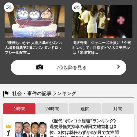
『映画ちいかわ 人魚の島のひみつ』
滝沢秀明、ジャニーズ社員に「企画
入場者特典第2弾にボンボンドロッ
5つ出して」目指すビジネスモデル
プシール配布…
は『米津玄師…
7位以降を見る
社会・事件の記事ランキング
1時間
24時間
週間
月間
《歴代“ポンコツ総理”ランキング》
過去最低支持率の岸田文雄首相は3
位、2位は就任わずか2か月で女性問