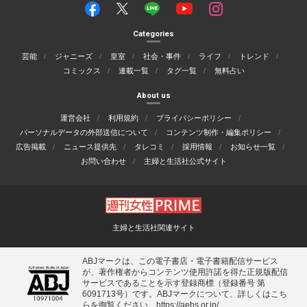
Categories
芸能
ジャニーズ
皇室
社会・事件
ライフ
トレンド
コミックス
連載一覧
タグ一覧
無料占い
About us
運営会社
利用規約
プライバシーポリシー
パーソナルデータの外部送信について
コンテンツ制作・編集ポリシー
広告掲載
ニュース提供先
タレコミ
採用情報
お知らせ一覧
お問い合わせ
主婦と生活社公式サイト
主婦と生活社関連サイト
ABJマークは、この電子書店・電子書籍配信サービス
が、著作権者からコンテンツ使用許諾を得た正規版配信
サービスであることを示す登録商標（登録番号 第
6091713号）です。ABJマークについて、詳しくはこち
らを御覧ください。
https://aebs.or.jp/