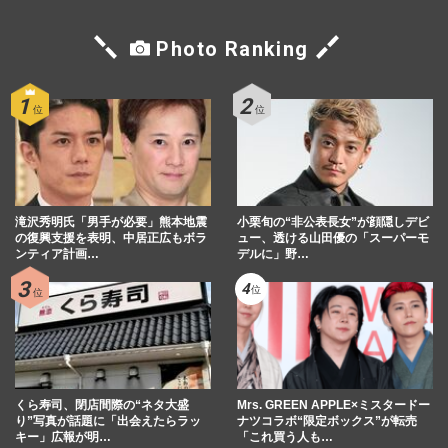
Photo Ranking
滝沢秀明氏「男手が必要」熊本地震
小栗旬の“非公表長女”が顔隠しデビ
の復興支援を表明、中居正広もボラ
ュー、透ける山田優の「スーパーモ
ンティア計画…
デルに」野…
くら寿司、閉店間際の“ネタ大盛
Mrs. GREEN APPLE×ミスタードー
り”写真が話題に「出会えたらラッ
ナツコラボ“限定ボックス”が転売
キー」広報が明…
「これ買う人も…