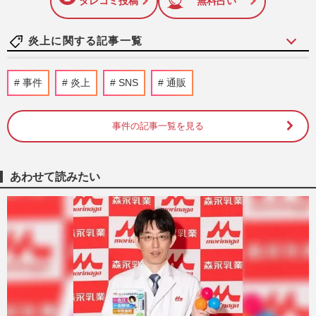
しています！
タレコミ投稿
無料占い
炎上に関する記事一覧
岸谷五朗の長男・岸谷蘭丸がYouTubeで喫
事件
炎上
SNS
通販
煙者による多額の税金支出を訴えるも、タ
バコ害で生じる社会的損失…
週刊女性PRIME
2時間前
事件の記事一覧を見る
テレビ朝日『モーニングショー』玉川徹氏
「警察官が死刑にした」大阪府発砲事件へ
あわせて読みたい
の持論に「警官の命をなん…
週刊女性PRIME
2026/8/7
福岡県議会の“ドン”蔵内勇夫議長、炎上続
きの中「ネパールは天国だった」震災無視
の不謹慎発言で「地獄に…
週刊女性PRIME
2026/8/6