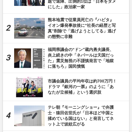
題で退陣、圧倒的1位は「日本をダメ
にした」政治家一家
熊本地震で従業員死亡の『ハビタ』
イオン爆発事故後に“社長の経歴と写
真”削除で「逃げようとしてる」逃げ
の態勢に非難
福岡県議会の“ドン”蔵内勇夫議長、
炎上続きの中「ネパールは天国だっ
た」震災無視の不謹慎発言で「地獄
に落ちろ」国民憤慨
市議会議員の平均年収は約700万円！
ドラマ『銀河の一票』のように「あ
なたが立候補」という選択肢
テレ朝『モーニングショー』で弁護
士・猿田佐世氏が「日本ほど中国と
揉めている国はない」と発言してネ
ット上で波紋広がる