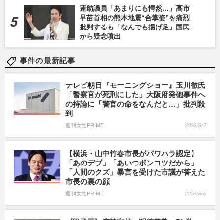
蓮舫議員「あまりにも愕然…」高市
早苗首相の熊本地震“合掌姿”を痛烈
批判するも「なんでも揚げ足」国民
から疑念噴出
事件の最新記事
テレビ朝日『モーニングショー』玉川徹氏
「警察官が死刑にした」大阪府発砲事件へ
の持論に「警官の命をなんだと…」批判殺
到
週刊女性PRIME
2026/8/7
【横浜・山中竹春市長がパワハラ認定】
「あのデブ」「あいつポンコツだから」
「人間のクズ」暴言を受けた市議が答えた
市長の裏の顔
週刊女性PRIME
2026/8/6