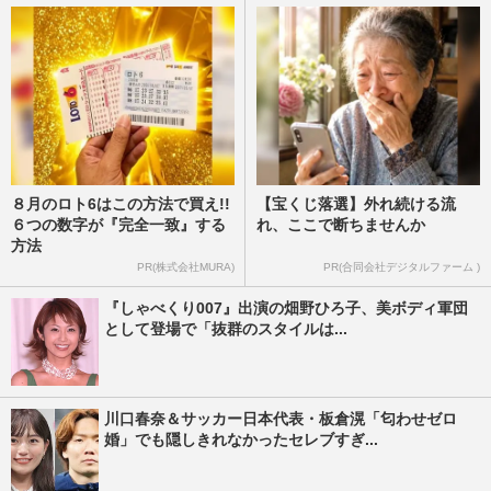
８月のロト6はこの方法で買え!!
【宝くじ落選】外れ続ける流
６つの数字が『完全一致』する
れ、ここで断ちませんか
方法
PR(株式会社MURA)
PR(合同会社デジタルファーム )
『しゃべくり007』出演の畑野ひろ子、美ボディ軍団
として登場で「抜群のスタイルは...
川口春奈＆サッカー日本代表・板倉滉「匂わせゼロ
婚」でも隠しきれなかったセレブすぎ...