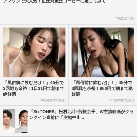
アマゾンで大人気！血圧対策はコーヒーに足してみて
PR(森永乳業)
「風俗前に飲むだけ！」45分で
「風俗前に飲むだけ！」45分で
3回戦も余裕！1日31円で朝まで
3回戦も余裕！980円で朝まで絶
絶好調
好調
PR(健商株式会社)
PR(健商株式会社)
『SixTONES』松村北斗×芳根京子、W主演映画がクラ
ンクイン直前に「突如中止...