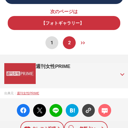
次のページは
【フォトギャラリー】
1
2
週刊女性PRIME
『週刊女性PRIME（シュージョプライム）』は、2015年（平
出典元：
週刊女性PRIME
成27年）1月に開設された主婦と生活社が運営する日本のニュ
ースサイトです。『週刊女性PRIME』編集者が担当する連載
facebo
X ポス
LINE
はてな
コメン
陣の執筆記事を配信するほか、女性週刊誌『週刊女性』の誌
ok い
ト
ブック
ト
面に掲載された記事から、インターネット利用者層にとって
いね
マーク
特に関心の高い題材の記事を、WEB向けにリライトして配信
に追加