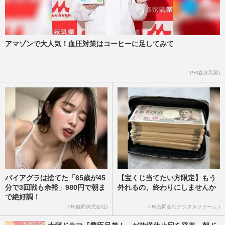
NHK職員への性加害で“出禁”食らった〈5
年前の番組出演者〉特定が進むも、ネット
で「無関係な個人名」も拡…
週刊女性PRIME
2026/8/6
アマゾンで大人気！血圧対策はコーヒーに足してみて
茂木敏充外務大臣、メキシコでのコーヒー
PR(森永乳業)
ブレイク動画が物議「何やってるの？」熊
本地震・円安の“国内状況…
週刊女性PRIME
2026/8/6
バイアグラは捨てた「65歳が45
【宝くじ当てたい方限定】もう
分で3回戦も余裕」980円で朝ま
外れるの、終わりにしませんか
で絶好調！
PR(健商株式会社)
PR(合同会社デジタルファーム )