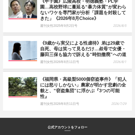
《甲子園》広陵高校・明徳義塾・PL学
園…高校野球に蔓延る“暴力体質”が変わら
ないワケを専門家が分析「課題を封殺して
きた」《2026年8月Choice》
週刊女性2025年9月2日号
2026/8/5
《9歳から実父による性虐待》弟は29歳で
自死、母は笑って見るだけ…叔母で女優・
藤田三保も協力で訴える“時効撤廃”への道
週刊女性2026年8月11日号
2026/8/1
《福岡県・高級梨5000個窃盗事件》「犯人
には怒りしかない」農家が明かす悲劇の全
貌と、“窃盗集団”に浮かぶ『3つの可能
性』
週刊女性2026年8月11日号
2026/7/29
公式アカウントをフォロー