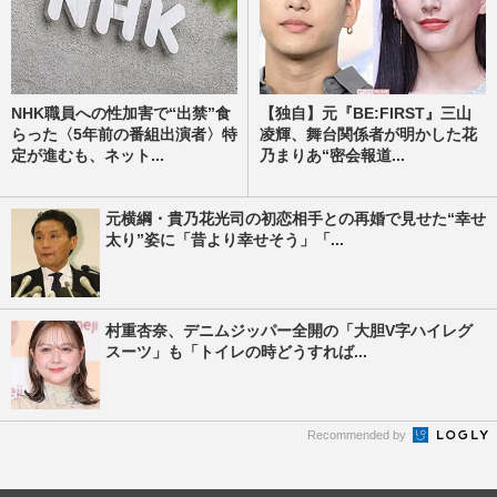
NHK職員への性加害で“出禁”食
【独自】元『BE:FIRST』三山
らった〈5年前の番組出演者〉特
凌輝、舞台関係者が明かした花
定が進むも、ネット...
乃まりあ“密会報道...
元横綱・貴乃花光司の初恋相手との再婚で見せた“幸せ
太り”姿に「昔より幸せそう」「...
村重杏奈、デニムジッパー全開の「大胆V字ハイレグ
スーツ」も「トイレの時どうすれば...
Recommended by