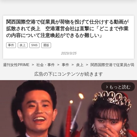
関西国際空港で従業員が荷物を投げて仕分けする動画が
拡散されて炎上 空港運営会社は直撃に「どこまで作業
の内容について注意喚起ができるか難しい」
事件
炎上
SNS
通販
2023/3/25
週刊女性PRIME
社会・事件
事件
炎上
関西国際空港で従業員が荷
広告の下にコンテンツが続きます
もっと読む
arrow_forward_ios