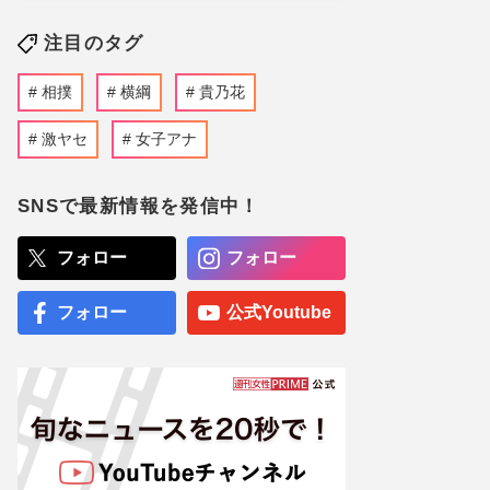
注目のタグ
相撲
横綱
貴乃花
激ヤセ
女子アナ
SNSで最新情報を発信中！
フォロー
フォロー
フォロー
公式Youtube