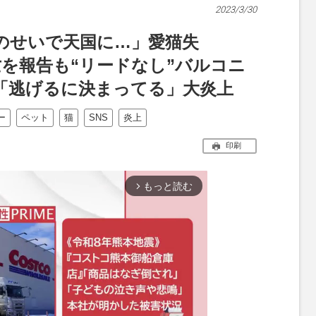
2023/3/30
のせいで天国に…」愛猫失
死亡を報告も“リードなし”バルコニ
「逃げるに決まってる」大炎上
ー
ペット
猫
SNS
炎上
印刷
もっと読む
arrow_forward_ios