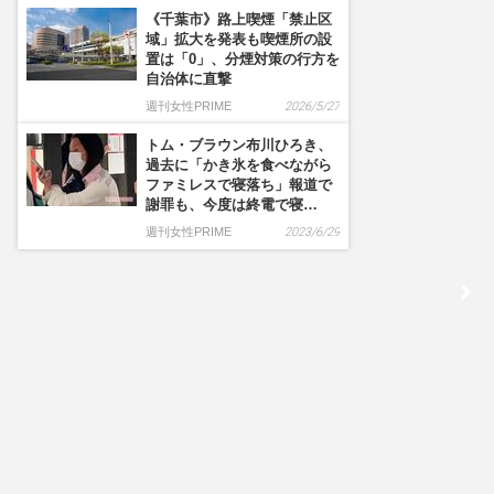
《千葉市》路上喫煙「禁止区
域」拡大を発表も喫煙所の設
置は「0」、分煙対策の行方を
自治体に直撃
週刊女性PRIME
2026/5/27
トム・ブラウン布川ひろき、
過去に「かき氷を食べながら
ファミレスで寝落ち」報道で
謝罪も、今度は終電で寝…
週刊女性PRIME
2023/6/29