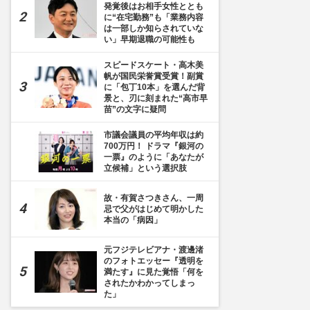
発覚後はお相手女性ととも
に“在宅勤務”も「業務内容
は一部しか知らされていな
い」早期退職の可能性も
スピードスケート・高木美
帆が国民栄誉賞受賞！副賞
に「包丁10本」を選んだ背
景と、刃に刻まれた“高市早
苗”の文字に疑問
市議会議員の平均年収は約
700万円！ ドラマ『銀河の
一票』のように「あなたが
立候補」という選択肢
故・有賀さつきさん、一周
忌で父がはじめて明かした
本当の「病因」
元フジテレビアナ・渡邊渚
のフォトエッセー『透明を
満たす』に見た覚悟「何を
されたかわかってしまっ
た」