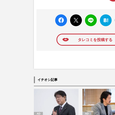
faceboo
X ポス
LINE
はてな
k いい
ト
ブック
ね
マーク
に追加
タレコミを投稿する
イチオシ記事