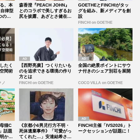
る、本
森香澄『PEACH JOHN』
GOETHEとFINCHIがタッ
く自律型
とのコラボで美しすぎるお
グを組み、新メディアを創
つの要
尻を披露、あざとさ健在ど
設
こ...
FINCHI on GOETHE
したく
【西野亮廣】つくりたいも
全国の絶景ポイントにサウ
空間術
のを追求できる環境の作り
ナ付きのシェア別荘を展開
方とは
クノ
FINCHI on GOETHE
COCO VILLA on GOETHE
母猫C
《京都小6男児行方不明・
FINCHI主催「IVS2026」ト
」話題
死体遺棄事件》「可愛がっ
ークセッションが話題に！
明かし
てくれた…」安達結希さん