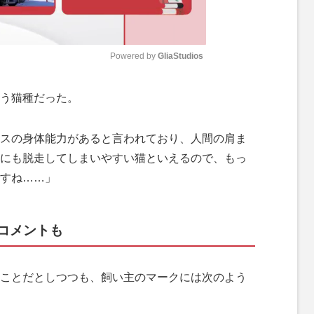
Powered by 
GliaStudios
M
う猫種だった。
u
t
スの身体能力があると言われており、人間の肩ま
e
にも脱走してしまいやすい猫といえるので、もっ
すね……」
コメントも
ことだとしつつも、飼い主のマークには次のよう