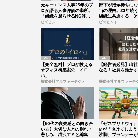
元キーエンス人事25年のプ
部下が指示待ちにな
ロが語る人事評価の勘所。
当の理由。23年続
「組織を腐らせるNG評
組織に共通する「3
価」とは...
素」
ビズヒント
ビズヒント
【完全無料】プロが教える
【経営者必見】出社
オフィス構築案の「イロ
なる！社員を活かす
ハ」
株式会社アルファーテクノ
株式会社アルファーテ
【50代の喪失感との向き合
『ゼスプリキウイ』
い方】大切な人との別れ・
Mが「泣けてしまう
悲しみ、猫沢エミと編集
沸騰、プランナーが