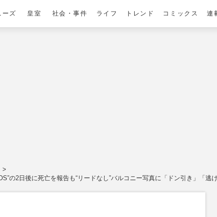
ニーズ
皇室
社会・事件
ライフ
トレンド
コミックス
連
OS”の2日後に死亡を報告も“リードなし”バルコニー写真に「ドン引き」「逃