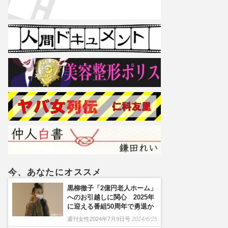
今、あなたにオススメ
黒柳徹子「2億円老人ホーム」
へのお引越しに関心 2025年
に迎える番組50周年で勇退か
週刊女性2024年7月9日号
2024/6/25