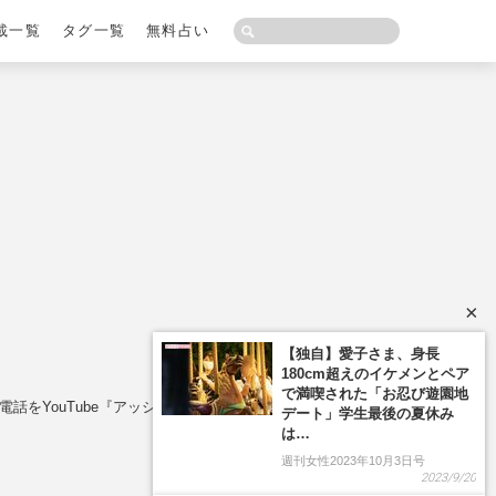
載一覧
タグ一覧
無料占い
×
【独自】愛子さま、身長
180cm超えのイケメンとペア
で満喫された「お忍び遊園地
をYouTube『アッシュch』でライブ配信する目論
デート」学生最後の夏休み
は…
週刊女性2023年10月3日号
2023/9/20