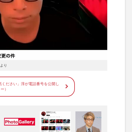
』より
話ください」淳が電話番号を公開し
ター）