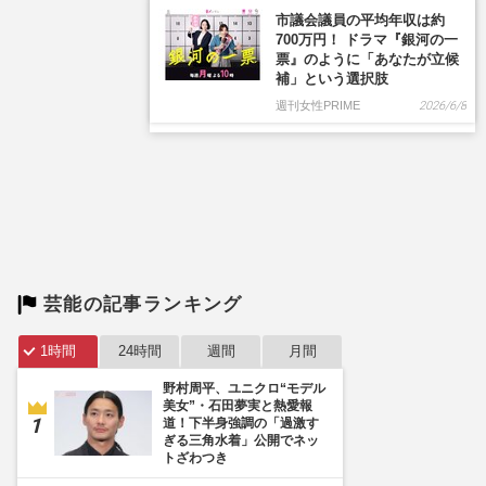
市議会議員の平均年収は約
700万円！ ドラマ『銀河の一
票』のように「あなたが立候
補」という選択肢
週刊女性PRIME
2026/6/8
芸能の記事ランキング
1時間
24時間
週間
月間
野村周平、ユニクロ“モデル
美女”・石田夢実と熱愛報
道！下半身強調の「過激す
ぎる三角水着」公開でネッ
トざわつき