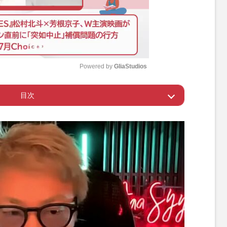
Powered by 
GliaStudios
目次
M
u
30分から電話に出れます
t
e
らないジャニオタが凸電