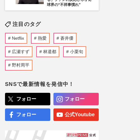
球界の“不祥事慣れ”
注目のタグ
Netflix
熱愛
蒼井優
広瀬すず
林遣都
小栗旬
野村周平
SNSで最新情報を発信中！
フォロー
フォロー
フォロー
公式Youtube