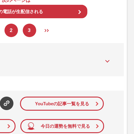
次のページは
の電話が生配信される
2
3
』は、2015年（平成27年）1月に開設された主婦と生活社が運
性PRIME』編集者が担当する連載陣の執筆記事を配信するほ
された記事から、インターネット利用者層にとって特に関心の
て配信しています！
YouTubeの記事一覧を見る
今日の運勢を無料で見る