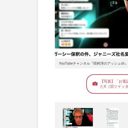
YouTubeチャンネル『田村淳のアッシュch
【写真】「お電
たX（旧ツイッ