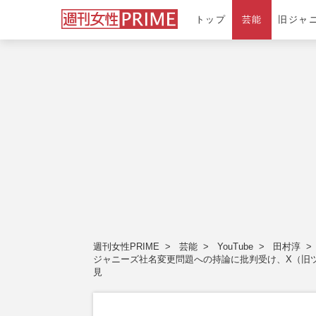
トップ
芸能
旧ジャ
週刊女性PRIME
芸能
YouTube
田村淳
ジャニーズ社名変更問題への持論に批判受け、X（旧ツ
見