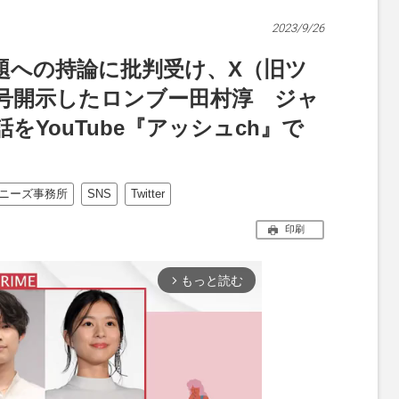
2023/9/26
題への持論に批判受け、X（旧ツ
号開示したロンブー田村淳 ジャ
YouTube『アッシュch』で
ニーズ事務所
SNS
Twitter
印刷
もっと読む
arrow_forward_ios