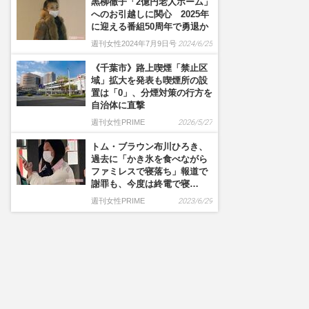
黒柳徹子「2億円老人ホーム」
へのお引越しに関心 2025年
に迎える番組50周年で勇退か
週刊女性2024年7月9日号
2024/6/25
《千葉市》路上喫煙「禁止区
域」拡大を発表も喫煙所の設
置は「0」、分煙対策の行方を
自治体に直撃
週刊女性PRIME
2026/5/27
トム・ブラウン布川ひろき、
過去に「かき氷を食べながら
ファミレスで寝落ち」報道で
謝罪も、今度は終電で寝…
週刊女性PRIME
2023/6/29