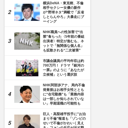
横浜DeNA・東克樹、不倫
相手セクシー女優の新作
が“野球ネタ”満載で「反省
しとらんやろ」大暴走にブ
ーイング
NHK職員への性加害で“出
禁”食らった〈5年前の番組
出演者〉特定が進むも、ネ
ットで「無関係な個人名」
も拡散される“二次被害”
市議会議員の平均年収は約
700万円！ ドラマ『銀河の
一票』のように「あなたが
立候補」という選択肢
NHK阿部渉アナ、局内不倫
発覚後はお相手女性ととも
に“在宅勤務”も「業務内容
は一部しか知らされていな
い」早期退職の可能性も
巨人・高梨雄平投手に”お泊
まり不倫”報道も「ゾンビの
せいで不倫がかわいく見え
る」ファンの反応が示す野