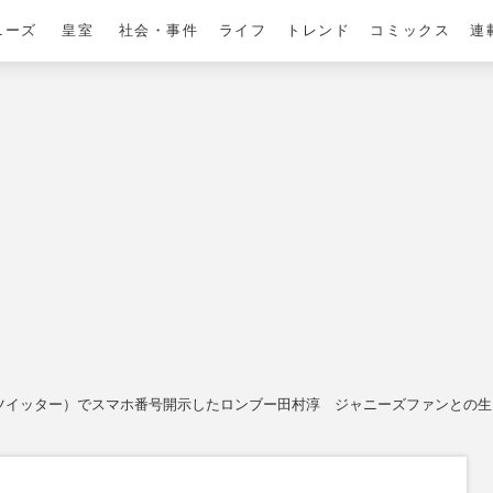
ニーズ
皇室
社会・事件
ライフ
トレンド
コミックス
連
イッター）でスマホ番号開示したロンブー田村淳 ジャニーズファンとの生電話