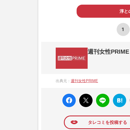
淳と
1
週刊女性PRIME
『週刊女性PRIME（シュージョプライム）
営する日本のニュースサイトです。『週刊女
出典元：
週刊女性PRIME
か、女性週刊誌『週刊女性』の誌面に掲載
高い題材の記事を、WEB向けにリライトし
faceboo
X ポス
LINE
はてな
k いい
ト
ブック
ね
マーク
に追加
タレコミを投稿する