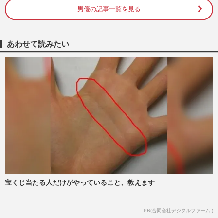
男優の記事一覧を見る
永野芽郁、“おにーちゃん”は坂口健太郎だ
けではなかった！キラーフレーズを使われ
た窪田正孝に「早く逃げ…
週刊女性PRIME
2025/9/12
あわせて読みたい
窪田正孝がSNSで金髪オン眉ヘア披露「骸
骨っぽい」頬コケた姿に心配の声も“スピ
認定”でたどり着いた新境…
週刊女性PRIME
2025/3/2
福田雄一監督の最新映画『聖☆おにいさ
ん』が酷評「やる気なないなら作るな」豪
華俳優にくだらないことをさ…
週刊女性PRIME
2025/1/13
宝くじ当たる人だけがやっていること、教えます
窪田正孝のニュースタイルが元ブルーハー
ツの甲本ヒロトにそっくり！オンザ眉毛に
白TとGパンで“ほぼ同一人…
PR(合同会社デジタルファーム )
週刊女性PRIME
2024/12/31