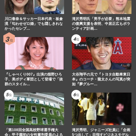
川口春奈＆サッカー日本代表・板倉
滝沢秀明氏「男手が必要」熊本地震
滉「匂わせゼロ婚」でも隠しきれな
の復興支援を表明、中居正広もボラ
かったセレブ…
ンティア計画…
『しゃべくり007』出演の畑野ひろ
大谷翔平の兄で『トヨタ自動車東日
子、美ボディ軍団として登場で「抜
本』のコーチ・龍太さんの写真が突
群のスタイル…
如『夢グルー…
「第108回全国高校野球選手権大
滝沢秀明、ジャニーズ社員に「企画
会」甲子園初の女性審判委員のよる
5つ出して」目指すビジネスモデル