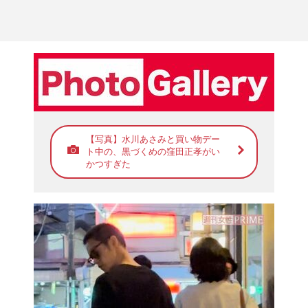
【写真】水川あさみと買い物デー
ト中の、黒づくめの窪田正孝がい
かつすぎた