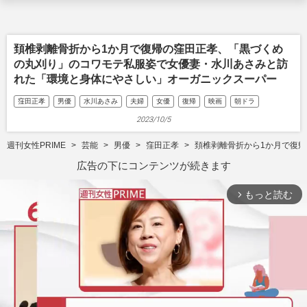
頚椎剥離骨折から1か月で復帰の窪田正孝、「黒づくめ
の丸刈り」のコワモテ私服姿で女優妻・水川あさみと訪
れた「環境と身体にやさしい」オーガニックスーパー
窪田正孝
男優
水川あさみ
夫婦
女優
復帰
映画
朝ドラ
2023/10/5
週刊女性PRIME
芸能
男優
窪田正孝
頚椎剥離骨折から1か月で復
広告の下にコンテンツが続きます
もっと読む
arrow_forward_ios