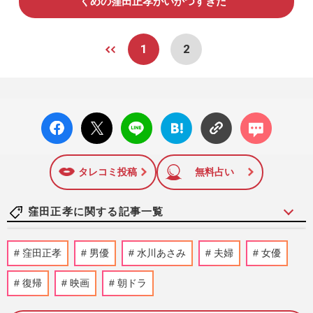
くめの窪田正孝がいかつすぎた
1
2
facebo
X ポス
LINE
はてな
コメン
ok い
ト
ブック
ト
いね
マーク
に追加
タレコミ投稿
無料占い
窪田正孝に関する記事一覧
妻夫木聡主演の製作費25億円映画『宝島』
窪田正孝
男優
水川あさみ
夫婦
女優
不調スタートの中、大友啓史監督がX
で“うざ絡み”が炎上「見る気…
復帰
映画
朝ドラ
週刊女性PRIME
2025/9/22