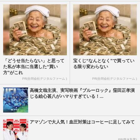
「どうせ当たらない」と思って
宝くじ“なんとなく”で買ってい
た私が本当に当選した“買い
る限り変わらない
方”がこれ
PR(合同会社デジタルファーム )
PR(合同会社デジタルファーム )
高橋文哉主演、実写映画『ブルーロック』窪田正孝演
じる絵心甚八がハマりすぎている！...
アマゾンで大人気！血圧対策はコーヒーに足してみて
PR(森永乳業)