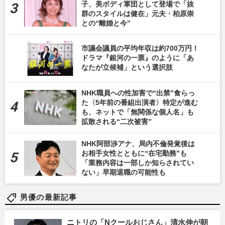
子、美ボディ軍団として登場で「抜
群のスタイルは健在」元夫・柏原崇
との“離婚と今”
市議会議員の平均年収は約700万円！
ドラマ『銀河の一票』のように「あ
なたが立候補」という選択肢
NHK職員への性加害で“出禁”食らっ
た〈5年前の番組出演者〉特定が進む
も、ネットで「無関係な個人名」も
拡散される“二次被害”
NHK阿部渉アナ、局内不倫発覚後は
お相手女性とともに“在宅勤務”も
「業務内容は一部しか知らされてい
ない」早期退職の可能性も
男優の最新記事
ニトリの「Nクールおじさん」清水伸が朝