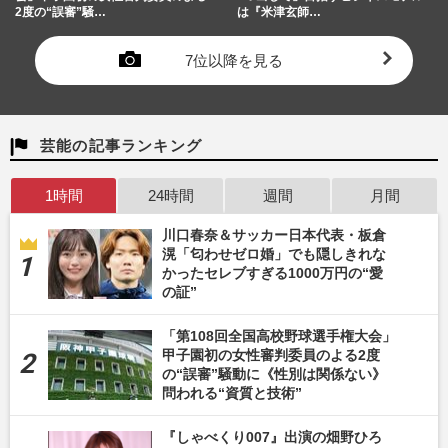
2度の“誤審”騒…
は『米津玄師…
7位以降を見る
芸能の記事ランキング
1時間
24時間
週間
月間
川口春奈＆サッカー日本代表・板倉
滉「匂わせゼロ婚」でも隠しきれな
かったセレブすぎる1000万円の“愛
の証”
「第108回全国高校野球選手権大会」
甲子園初の女性審判委員のよる2度
の“誤審”騒動に《性別は関係ない》
問われる“資質と技術”
『しゃべくり007』出演の畑野ひろ