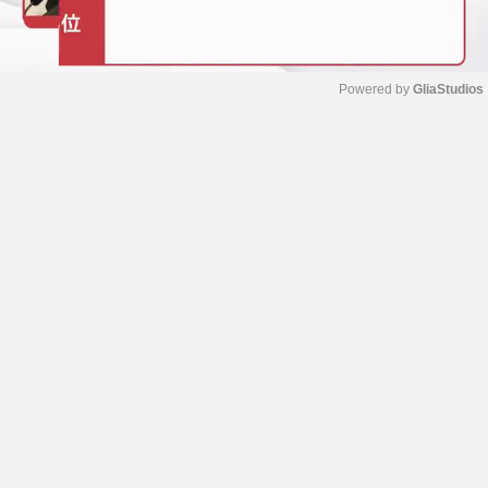
Powered by 
GliaStudios
M
u
t
e