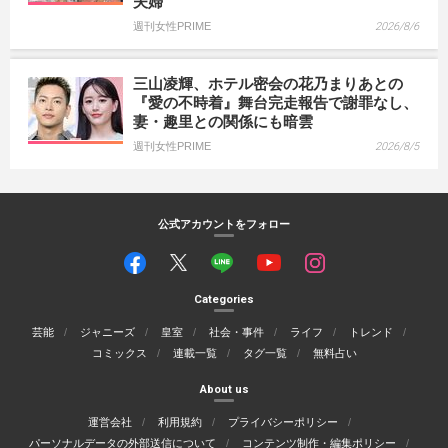
夫婦
週刊女性PRIME
2026/8/6
三山凌輝、ホテル密会の花乃まりあとの
『愛の不時着』舞台完走報告で謝罪なし、
妻・趣里との関係にも暗雲
週刊女性PRIME
2026/8/5
公式アカウントをフォロー
Categories
芸能
ジャニーズ
皇室
社会・事件
ライフ
トレンド
コミックス
連載一覧
タグ一覧
無料占い
About us
運営会社
利用規約
プライバシーポリシー
パーソナルデータの外部送信について
コンテンツ制作・編集ポリシー