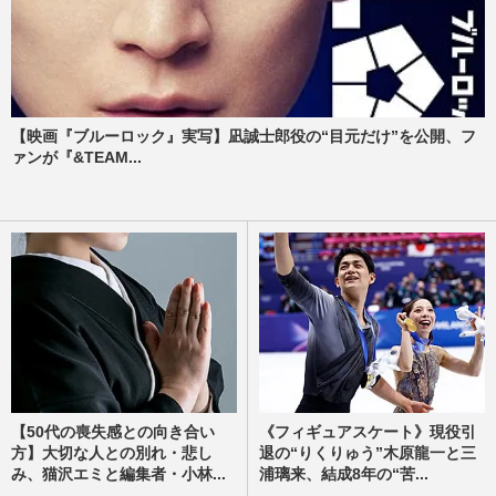
【映画『ブルーロック』実写】凪誠士郎役の“目元だけ”を公開、フ
ァンが『&TEAM...
【50代の喪失感との向き合い
《フィギュアスケート》現役引
方】大切な人との別れ・悲し
退の“りくりゅう”木原龍一と三
み、猫沢エミと編集者・小林...
浦璃来、結成8年の“苦...