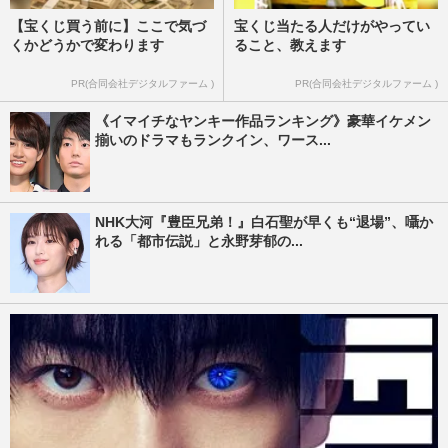
【宝くじ買う前に】ここで気づ
宝くじ当たる人だけがやってい
くかどうかで変わります
ること、教えます
PR(合同会社デジタルファーム )
PR(合同会社デジタルファーム )
《イマイチなヤンキー作品ランキング》豪華イケメン
揃いのドラマもランクイン、ワース...
NHK大河『豊臣兄弟！』白石聖が早くも“退場”、囁か
れる「都市伝説」と永野芽郁の...