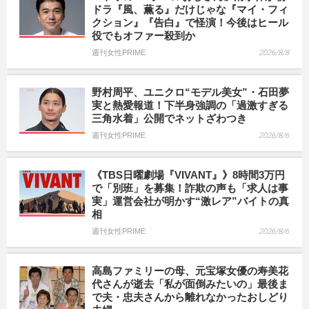
ドラ『風、薫る』だけじゃな『マイ・フィ
クション』『告白』で怪演！今後はヒール
役でもオファー殺到か
週刊女性PRIME
2026/8/8
野村周平、ユニクロ“モデル美女”・石田夢
実と熱愛報道！下半身強調の「過激すぎる
三角水着」公開でネットざわつき
週刊女性PRIME
2026/8/6
《TBS日曜劇場『VIVANT』》8時間3万円
で「別班」を募集！詐欺の声も「求人は事
実」運営会社が明かす“激レア”バイトの真
相
週刊女性PRIME
2026/8/6
高島ファミリーの母、元宝塚女優の寿美花
代さんが逝去「私が面倒みたいの」最後ま
で夫・忠夫さんから離れなかったおしどり