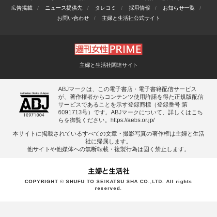
広告掲載
ニュース提供先
タレコミ
採用情報
お知らせ一覧
お問い合わせ
主婦と生活社公式サイト
主婦と生活社関連サイト
ABJマークは、この電子書店・電子書籍配信サービス
が、著作権者からコンテンツ使用許諾を得た正規版配信
サービスであることを示す登録商標（登録番号 第
6091713号）です。ABJマークについて、詳しくはこち
らを御覧ください。
https://aebs.or.jp/
本サイトに掲載されているすべての⽂章・撮影写真の著作権は主婦と⽣活
社に帰属します。
他サイトや他媒体への無断転載・複製⾏為は固く禁⽌します。
COPYRIGHT © SHUFU TO SEIKATSU SHA CO.,LTD. All rights
reserved.