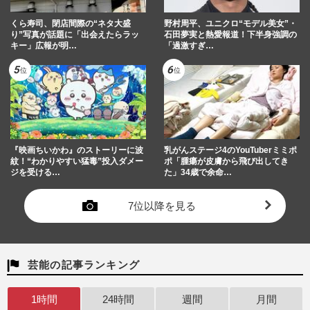
くら寿司、閉店間際の“ネタ大盛
野村周平、ユニクロ“モデル美女”・
り”写真が話題に「出会えたらラッ
石田夢実と熱愛報道！下半身強調の
キー」広報が明…
「過激すぎ…
『映画ちいかわ』のストーリーに波
乳がんステージ4のYouTuberミミポ
紋！“わかりやすい猛毒”投入ダメー
ポ「腫瘍が皮膚から飛び出してき
ジを受ける…
た」34歳で余命…
7位以降を見る
芸能の記事ランキング
1時間
24時間
週間
月間