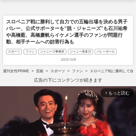
スロベニア戦に勝利して自力での五輪出場を決める男子
バレー、公式サポーターを“脱・ジャニーズ”も石川祐希
や高橋藍、高橋慶帆らイケメン選手のファンが問題行
動、相手チームへの妨害行為も
スポーツ
ファン
ジャニーズ事務所
ジャニー喜多川
バレーボール
2023/10/8
週刊女性PRIME
芸能
スポーツ
ファン
スロベニア戦に勝利して自
広告の下にコンテンツが続きます
もっと読む
arrow_forward_ios