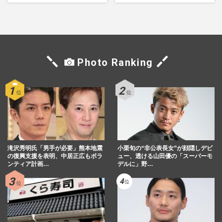
役、照れながら挑んだキュン
い」現代美術家・奈良美智氏
シーン秘話
もSNSで“公認”
Photo Ranking
滝沢秀明氏「男手が必要」熊本地震
小栗旬の“非公表長女”が顔隠しデビ
の復興支援を表明、中居正広もボラ
ュー、透ける山田優の「スーパーモ
ンティア計画…
デルに」野…