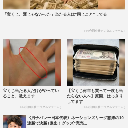
『週刊女性』編集部
2026/8/3
「宝くじ、運じゃなかった」当たる人は“同じこと”してる
山田涼介、ドラマ『一次元の挿し木』撮影
中での初ソロドームツアーで見せた“涙”の
理由、Hey! Say! JUMPメ…
PR(合同会社デジタルファーム )
週刊女性PRIME
2026/8/3
宝くじ当たる人だけがやってい
【宝くじ何年も買って一度も当
ること、教えます
たらない人へ】原因、はっきり
してます
PR(合同会社デジタルファーム )
PR(合同会社デジタルファーム )
《男子バレー日本代表》ネーションズリーグ怒涛の10
連勝で決勝T進出！グッズ“完売...