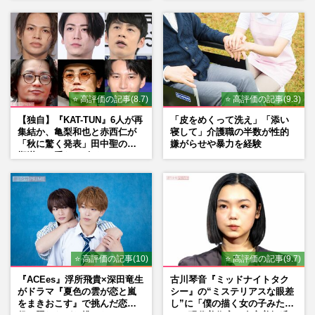
した覚悟
た芸能界“波乱に満ちた37年”
⭐ 高評価の記事(8.7)
⭐ 高評価の記事(9.3)
【独自】『KAT-TUN』6人が再
「皮をめくって洗え」「添い
集結か、亀梨和也と赤西仁が
寝して」介護職の半数が性的
「秋に驚く発表」田中聖の刑
嫌がらせや暴力を経験
期満了と重なる“匂わせ”では
ない理由
⭐ 高評価の記事(10)
⭐ 高評価の記事(9.7)
『ACEes』浮所飛貴×深田竜生
古川琴音『ミッドナイトタク
がドラマ『夏色の雲が恋と嵐
シー』の“ミステリアスな眼差
をまきおこす』で挑んだ恋人
し”に「僕の描く女の子みた