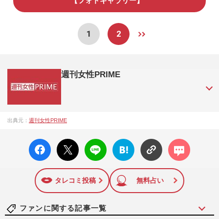
【フォトギャラリー】
1
2
週刊女性PRIME
『週刊女性PRIME（シュージョプライム）』は、2015年（平
出典元：
週刊女性PRIME
成27年）1月に開設された主婦と生活社が運営する日本のニュ
ースサイトです。『週刊女性PRIME』編集者が担当する連載
facebo
X ポス
LINE
はてな
コメン
陣の執筆記事を配信するほか、女性週刊誌『週刊女性』の誌
ok い
ト
ブック
ト
面に掲載された記事から、インターネット利用者層にとって
いね
マーク
特に関心の高い題材の記事を、WEB向けにリライトして配信
に追加
しています！
タレコミ投稿
無料占い
ファンに関する記事一覧