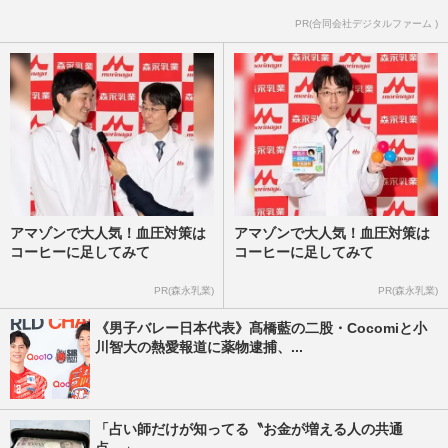
PR(合同会社デジタルファーム )
アマゾンで大人気！血圧対策は
アマゾンで大人気！血圧対策は
コーヒーに足してみて
コーヒーに足してみて
PR(森永乳業)
PR(森永乳業)
《男子バレー日本代表》髙橋藍の二股・Cocomiと小
川智大の熱愛報道に薬物逮捕、...
「占い師だけが知ってる〝お金が増える人の共通
点〟」