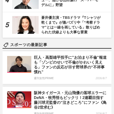
デルに」野望
蒼井優主演・TBSドラマ『Tシャツが
乾くまで』が激バズリ中「“考察ドラ
マ”とは一線を画している」散りばめ
られた伏線よりも大事な要素
スポーツの最新記事
巨人・高梨雄平投手に”お泊まり不倫”報道
も「ゾンビのせいで不倫がかわいく見え
る」ファンの反応が示す野球界の“不祥事
慣れ”
週刊女性PRIME
2026/8/7
阪神タイガース・元山飛優の落球エラーに
DeNA・牧秀悟もビックリ！2連覇目指す
藤川球児監督の“泣きどころ”にファン《鳥
谷2世求む》
週刊女性PRIME
2026/8/7