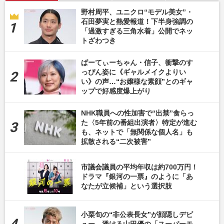
野村周平、ユニクロ“モデル美女”・
石田夢実と熱愛報道！下半身強調の
「過激すぎる三角水着」公開でネッ
トざわつき
ぱーてぃーちゃん・信子、衝撃のす
っぴん姿に《ギャルメイクよりい
い》の声…“お嬢様な素顔”とのギャ
ップで好感度爆上がり
NHK職員への性加害で“出禁”食らっ
た〈5年前の番組出演者〉特定が進む
も、ネットで「無関係な個人名」も
拡散される“二次被害”
市議会議員の平均年収は約700万円！
ドラマ『銀河の一票』のように「あ
なたが立候補」という選択肢
小栗旬の“非公表長女”が顔隠しデビ
ュー、透ける山田優の「スーパーモ