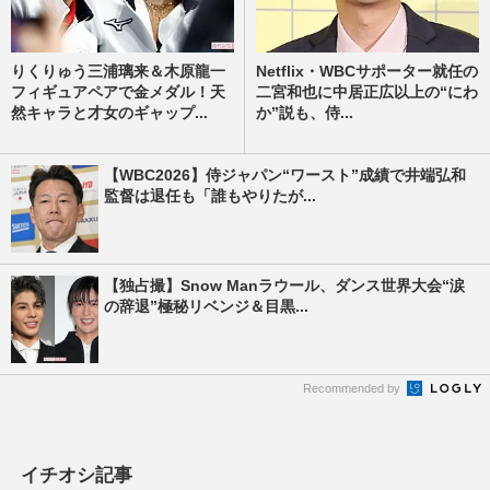
りくりゅう三浦璃来＆木原龍一
Netflix・WBCサポーター就任の
フィギュアペアで金メダル！天
二宮和也に中居正広以上の“にわ
然キャラと才女のギャップ...
か”説も、侍...
【WBC2026】侍ジャパン“ワースト”成績で井端弘和
監督は退任も「誰もやりたが...
【独占撮】Snow Manラウール、ダンス世界大会“涙
の辞退”極秘リベンジ＆目黒...
Recommended by
イチオシ記事