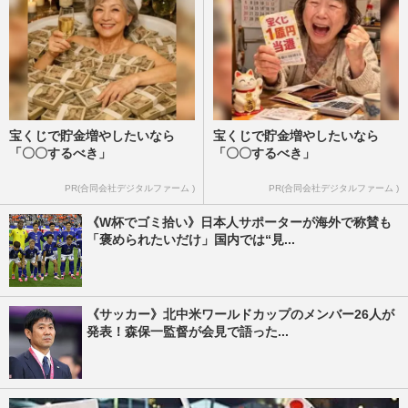
宝くじで貯金増やしたいなら
宝くじで貯金増やしたいなら
「〇〇するべき」
「〇〇するべき」
PR(合同会社デジタルファーム )
PR(合同会社デジタルファーム )
《W杯でゴミ拾い》日本人サポーターが海外で称賛も
「褒められたいだけ」国内では“見...
《サッカー》北中米ワールドカップのメンバー26人が
発表！森保一監督が会見で語った...