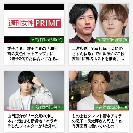
⭐ 高評価の記事(10)
⭐ 高評価の記事(9)
愛子さま、雅子さまの「30年
二宮和也、YouTube『よにの
前の黄色セットアップ」に
ちゃんねる』で山田涼介の“お
〈親子2代でお似合いになる〉
友達”に有名ホストを推薦、歌
の声、ご成婚時のドレスも手
舞伎町に“急接近”でファン
がけた森英恵さんとの絆
「関わらないで！」
⭐ 高評価の記事(10)
⭐ 高評価の記事(10)
山田涼介が『一次元の挿し
ものまねタレント清水アキラ
木』で魅せる新境地「キラキ
の息子・良太郎さん死去「も
ラしたフィルターが1枚外れて
う真面目に働いているの
くれたら」アイドル像を封印
で」、2度の逮捕も諦めなかっ