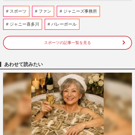
Mrs. GREEN APPLE×ミスタードーナツコ
スポーツ
ファン
ジャニーズ事務所
ラボ“限定ボックス”が転売「これ買う人も
すごい」と賛否、懸念され…
ジャニー喜多川
バレーボール
週刊女性PRIME
2026/8/8
スポーツの記事一覧を見る
なにわ男子・長尾謙杜、三上悠亜の次は稲
垣莉生との熱愛報道でインスタ“裏アカ”流
出か「プロ意識ない」フ…
『週刊女性』編集部
2026/8/6
あわせて読みたい
『株式会社嵐』熊本地震に5000万円寄付を
報告、「嵐はなくならない」安堵するファ
ンの“誇り”と存在意義
週刊女性PRIME
2026/8/4
Number_iの女性バックダンサーが怒りの
告発「本当に気持ち悪い」共演者まで攻撃
したファンの過激行動《2026…