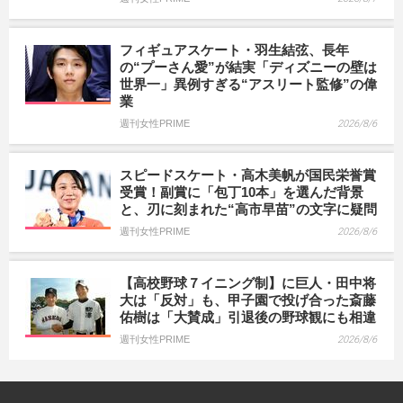
フィギュアスケート・羽生結弦、長年
の“プーさん愛”が結実「ディズニーの壁は
世界一」異例すぎる“アスリート監修”の偉
業
週刊女性PRIME
2026/8/6
スピードスケート・高木美帆が国民栄誉賞
受賞！副賞に「包丁10本」を選んだ背景
と、刃に刻まれた“高市早苗”の文字に疑問
週刊女性PRIME
2026/8/6
【高校野球７イニング制】に巨人・田中将
大は「反対」も、甲子園で投げ合った斎藤
佑樹は「大賛成」引退後の野球観にも相違
週刊女性PRIME
2026/8/6