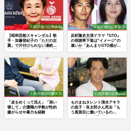
⭐ 高評価の記事(8.5)
⭐ 高評価の記事(8.5)
【昭和芸能スキャンダル】歌
反町隆史主演ドラマ『GTO』
手・加藤登紀子の「ただの左
の視聴率下落は“イメージ”の
翼」で片付けられない凄絶半
違いか「あんまりGTO感がな
生《東大闘争、獄中結婚、別
い」旧作ファンが求めていた
荘で内ゲバ事件》
モノ
⭐ 高評価の記事(9.3)
⭐ 高評価の記事(10)
「皮をめくって洗え」「添い
ものまねタレント清水アキラ
寝して」介護職の半数が性的
の息子・良太郎さん死去「も
嫌がらせや暴力を経験
う真面目に働いているの
で」、2度の逮捕も諦めなかっ
た芸能界“波乱に満ちた37年”