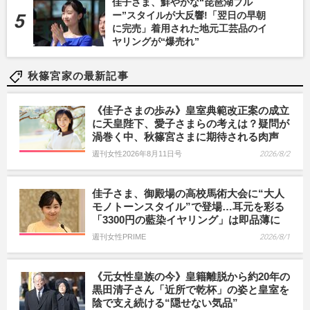
佳子さま、鮮やかな“琵琶湖ブル
ー”スタイルが大反響!「翌日の早朝
に完売」着用された地元工芸品のイ
ヤリングが“爆売れ”
秋篠宮家の最新記事
《佳子さまの歩み》皇室典範改正案の成立
に天皇陛下、愛子さまらの考えは？疑問が
渦巻く中、秋篠宮さまに期待される肉声
週刊女性2026年8月11日号
2026/8/2
佳子さま、御殿場の高校馬術大会に“大人
モノトーンスタイル”で登場…耳元を彩る
「3300円の藍染イヤリング」は即品薄に
週刊女性PRIME
2026/8/1
《元女性皇族の今》皇籍離脱から約20年の
黒田清子さん「近所で乾杯」の姿と皇室を
陰で支え続ける“隠せない気品”