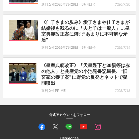
週刊女性2026年7月28日・8月4日号
2026/7/20
《佳子さまの歩み》愛子さまや佳子さまが
結婚後も残るのに「夫と子は一般人」…皇
室典範改正案に潜む“あまりに不可解な矛
盾”
週刊女性2026年7月28日・8月4日号
2026/7/19
《皇室典範改正》「天皇陛下と38親等は赤
の他人」と共産党の小池晃書記局長、“旧
宮家の養子案”に野党の反発とネットで疑
問噴出
週刊女性PRIME
2026/7/16
公式アカウントをフォロー
Categories