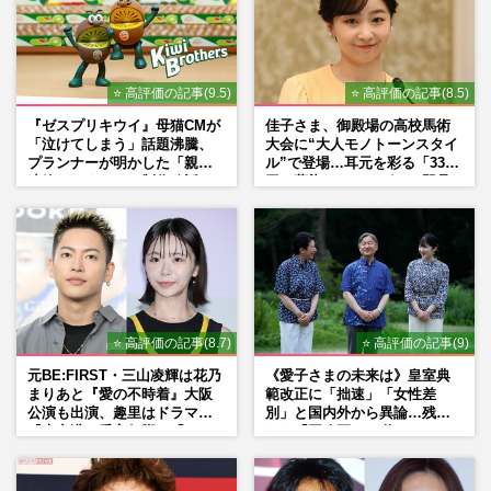
《佳子さまの歩み》愛子さまや佳子さまが
結婚後も残るのに「夫と子は一般人」…皇
室典範改正案に潜む“あま…
⭐ 高評価の記事(9.5)
⭐ 高評価の記事(8.5)
週刊女性2026年7月28日・8月4日号
2026/7/19
『ゼスプリキウイ』母猫CMが
佳子さま、御殿場の高校馬術
「泣けてしまう」話題沸騰、
大会に“大人モノトーンスタイ
愛子さまと佳子さまのパールとおそろいヘ
プランナーが明かした「親に
ル”で登場…耳元を彩る「3300
アで「姉妹コーデ」と天皇家と秋篠宮家が
連絡したくなる」制作秘話
円の藍染イヤリング」は即品
茶会で見せた「絆のリンク…
薄に
週刊女性PRIME
2026/7/16
《佳子さまの歩み》「皇族として親しまれ
ていることが重要」国民から見守られてき
た佳子さまが持つ、一般人…
⭐ 高評価の記事(8.7)
⭐ 高評価の記事(9)
週刊女性2026年7月21日号
2026/7/12
元BE:FIRST・三山凌輝は花乃
《愛子さまの未来は》皇室典
まりあと『愛の不時着』大阪
範改正に「拙速」「女性差
公演も出演、趣里はドラマ
別」と国内外から異論…残さ
『大空港』番宣行脚に「メン
れた「再改正」の道
タル強すぎ」の実情