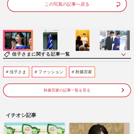
d
e
この写真の記事へ戻る
:
7
4
.
0
0
%
佳子さまに関する記事一覧
《佳子さまの歩み》皇室典範改正案の成立
佳子さま
ファッション
秋篠宮家
に天皇陛下、愛子さまらの考えは？疑問が
渦巻く中、秋篠宮さまに期…
週刊女性2026年8月11日号
2026/8/2
秋篠宮家の記事一覧を見る
佳子さま、御殿場の高校馬術大会に“大人
モノトーンスタイル”で登場…耳元を彩る
イチオシ記事
「3300円の藍染イヤリング…
週刊女性PRIME
2026/8/1