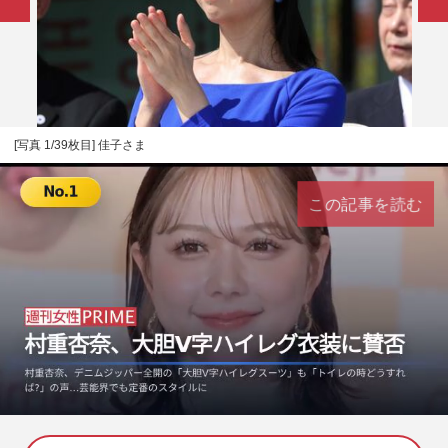
[写真 1/39枚目] 佳子さま
この記事を読む
L
U
o
n
a
m
d
u
e
t