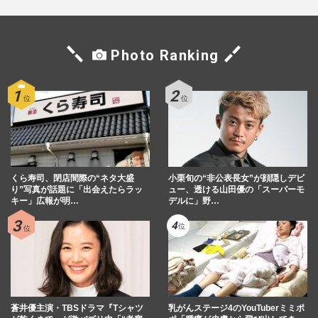
Photo Ranking
くら寿司、閉店間際の“ネタ大盛
小栗旬の“非公表長女”が顔隠しデビ
り”写真が話題に「出会えたらラッ
ュー、透ける山田優の「スーパーモ
キー」広報が明…
デルに」野…
蒼井優主演・TBSドラマ『Tシャツ
乳がんステージ4のYouTuberミミポ