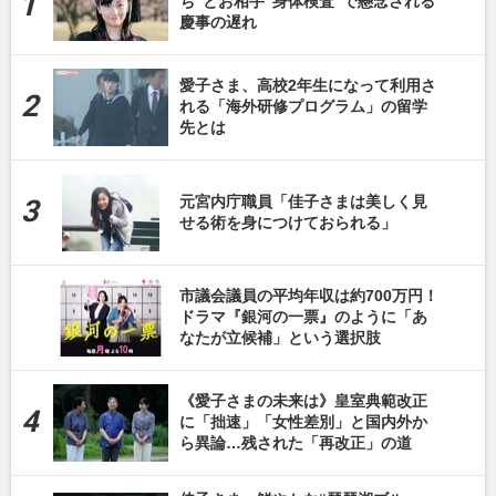
ち”とお相手“身体検査”で懸念される
慶事の遅れ
愛子さま、高校2年生になって利用さ
れる「海外研修プログラム」の留学
先とは
元宮内庁職員「佳子さまは美しく見
せる術を身につけておられる」
市議会議員の平均年収は約700万円！
ドラマ『銀河の一票』のように「あ
なたが立候補」という選択肢
《愛子さまの未来は》皇室典範改正
に「拙速」「女性差別」と国内外か
ら異論…残された「再改正」の道