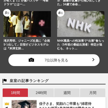
が乾くまで』が激バズリ中「“考察
ポ「腫瘍が皮膚から飛び出してき
ドラマ”とは一…
た」34歳で余命…
滝沢秀明、ジャニーズ社員に「企画
NHK職員への性加害で“出禁”食らっ
5つ出して」目指すビジネスモデル
た〈5年前の番組出演者〉特定が進
は『米津玄師…
むも、ネット…
7位以降を見る
皇室の記事ランキング
1時間
24時間
週間
月間
佳子さま、笑顔のご卒業も“姉君待