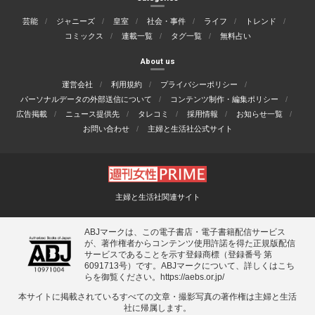
芸能
ジャニーズ
皇室
社会・事件
ライフ
トレンド
コミックス
連載一覧
タグ一覧
無料占い
About us
運営会社
利用規約
プライバシーポリシー
パーソナルデータの外部送信について
コンテンツ制作・編集ポリシー
広告掲載
ニュース提供先
タレコミ
採用情報
お知らせ一覧
お問い合わせ
主婦と生活社公式サイト
主婦と生活社関連サイト
ABJマークは、この電子書店・電子書籍配信サービス
が、著作権者からコンテンツ使用許諾を得た正規版配信
サービスであることを示す登録商標（登録番号 第
6091713号）です。ABJマークについて、詳しくはこち
らを御覧ください。
https://aebs.or.jp/
本サイトに掲載されているすべての⽂章・撮影写真の著作権は主婦と⽣活
社に帰属します。