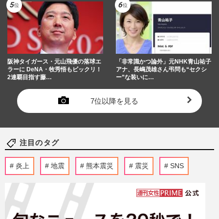
阪神タイガース・元山飛優の落球エ
「非常識かつ論外」元NHK青山祐子
ラーに DeNA・牧秀悟もビックリ！
アナ、長嶋茂雄さん弔問も“セクシ
2連覇目指す藤…
ー”な装いに…
7位以降を見る
注目のタグ
炎上
地震
熊本震災
震災
SNS