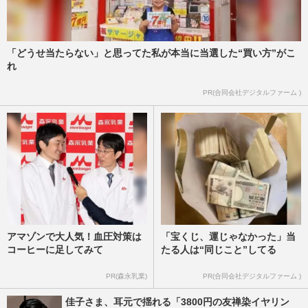
「どうせ当たらない」と思ってた私が本当に当選した“買い方”がこ
れ
PR(合同会社デジタルファーム )
アマゾンで大人気！血圧対策は
「宝くじ、運じゃなかった」当
コーヒーに足してみて
たる人は“同じこと”してる
PR(森永乳業)
PR(合同会社デジタルファーム )
佳子さま、耳元で揺れる「3800円の友禅染イヤリン