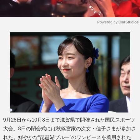
Powered by 
GliaStudios
M
u
t
e
9月28日から10月8日まで滋賀県で開催された国民スポーツ
大会。8日の閉会式には秋篠宮家の次女・佳子さまが参加さ
れた。鮮やかな“琵琶湖ブルー”のワンピースを着用された