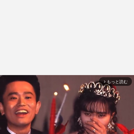
もっと読む
arrow_forward_ios