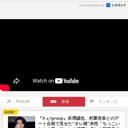
Recommended by
PICKUP
新着
ランキング
『Aぇ!group』末澤誠也、村重杏奈とのデ
ート企画で見せた“オレ様”本性「ちっこい