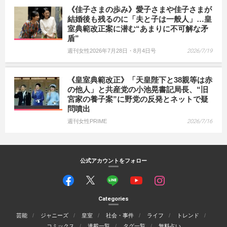
《佳子さまの歩み》愛子さまや佳子さまが
結婚後も残るのに「夫と子は一般人」…皇
室典範改正案に潜む“あまりに不可解な矛
盾”
週刊女性2026年7月28日・8月4日号
2026/7/19
《皇室典範改正》「天皇陛下と38親等は赤
の他人」と共産党の小池晃書記局長、“旧
宮家の養子案”に野党の反発とネットで疑
問噴出
週刊女性PRIME
2026/7/16
公式アカウントをフォロー
Categories
芸能
ジャニーズ
皇室
社会・事件
ライフ
トレンド
コミックス
連載一覧
タグ一覧
無料占い