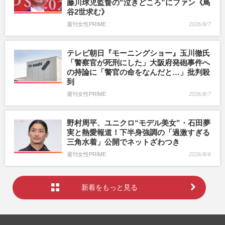
藤川球児監督の“泣きどころ”にファン《鳥
谷2世求む》
週刊女性PRIME
2026/8/7
テレビ朝日『モーニングショー』玉川徹氏
「警察官が死刑にした」大阪府発砲事件へ
の持論に「警官の命をなんだと…」批判殺
到
週刊女性PRIME
2026/8/7
野村周平、ユニクロ“モデル美女”・石田夢
実と熱愛報道！下半身強調の「過激すぎる
三角水着」公開でネットざわつき
週刊女性PRIME
2026/8/6
新着をもっと見る