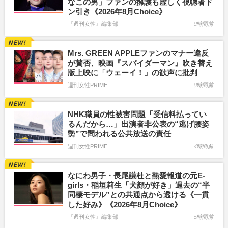
なこの男」ファンの擁護も虚しく視聴者ド
ン引き《2026年8月Choice》
『週刊女性』編集部
0時間前
Mrs. GREEN APPLEファンのマナー違反
が賛否、映画『スパイダーマン』吹き替え
版上映に「ウェーイ！」の歓声に批判
週刊女性PRIME
0時間前
NHK職員の性被害問題「受信料払ってい
るんだから…」出演者非公表の“逃げ腰姿
勢”で問われる公共放送の責任
週刊女性PRIME
4時間前
なにわ男子・長尾謙杜と熱愛報道の元E-
girls・稲垣莉生「犬顔が好き」過去の“半
同棲モデル”との共通点から透ける《一貫
した好み》《2026年8月Choice》
『週刊女性』編集部
5時間前