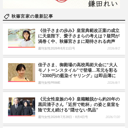
秋篠宮家の最新記事
《佳子さまの歩み》皇室典範改正案の成立
に天皇陛下、愛子さまらの考えは？疑問が
渦巻く中、秋篠宮さまに期待される肉声
週刊女性2026年8月11日号
2026/8/2
佳子さま、御殿場の高校馬術大会に“大人
モノトーンスタイル”で登場…耳元を彩る
「3300円の藍染イヤリング」は即品薄に
週刊女性PRIME
2026/8/1
《元女性皇族の今》皇籍離脱から約20年の
黒田清子さん「近所で乾杯」の姿と皇室を
陰で支え続ける“隠せない気品”
週刊女性2026年7月28日・8月4日号
2026/7/20