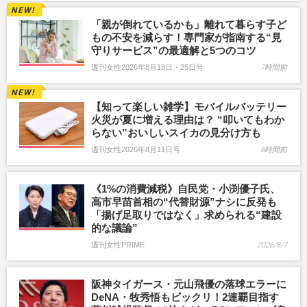
「親が倒れているかも」離れて暮らす子ど
もの不安を減らす！専門家が指南する“見
守りサービス”の最適解と5つのコツ
週刊女性2026年8月18日・25日号
7時間前
【知って楽しい雑学】モバイルバッテリー
火災が夏に増える理由は？ “叩いてもわか
らない”おいしいスイカの見分け方も
週刊女性2026年8月11日号
8時間前
《1%の消費減税》自民党・小渕優子氏、
高市早苗首相の“代替財源”ナシに反発も
「揚げ足取りではなく」求められる“建設
的な議論”
週刊女性PRIME
2026/8/7
阪神タイガース・元山飛優の落球エラーに
DeNA・牧秀悟もビックリ！2連覇目指す