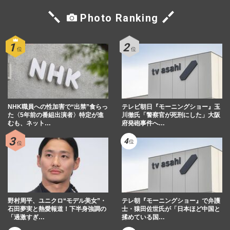
Photo Ranking
NHK職員への性加害で“出禁”食らっ
テレビ朝日『モーニングショー』玉
た〈5年前の番組出演者〉特定が進
川徹氏「警察官が死刑にした」大阪
むも、ネット…
府発砲事件へ…
野村周平、ユニクロ“モデル美女”・
テレ朝『モーニングショー』で弁護
石田夢実と熱愛報道！下半身強調の
士・猿田佐世氏が「日本ほど中国と
「過激すぎ…
揉めている国…