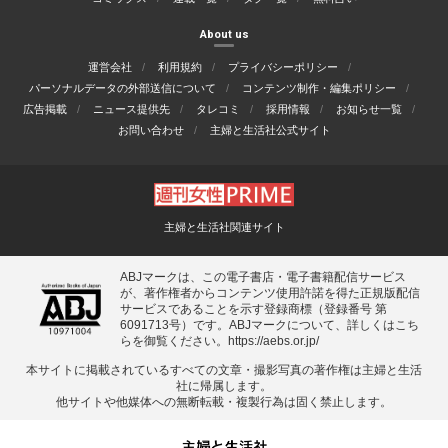
About us
運営会社
利用規約
プライバシーポリシー
パーソナルデータの外部送信について
コンテンツ制作・編集ポリシー
広告掲載
ニュース提供先
タレコミ
採用情報
お知らせ一覧
お問い合わせ
主婦と生活社公式サイト
主婦と生活社関連サイト
ABJマークは、この電子書店・電子書籍配信サービス
が、著作権者からコンテンツ使用許諾を得た正規版配信
サービスであることを示す登録商標（登録番号 第
6091713号）です。ABJマークについて、詳しくはこち
らを御覧ください。
https://aebs.or.jp/
本サイトに掲載されているすべての⽂章・撮影写真の著作権は主婦と⽣活
社に帰属します。
他サイトや他媒体への無断転載・複製⾏為は固く禁⽌します。