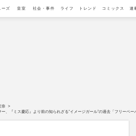
ニーズ
皇室
社会・事件
ライフ
トレンド
コミックス
連
安奈
ンサー、『ミス慶応』より前の知られざる“イメージガール”の過去「フリーペー