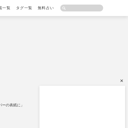
載一覧
タグ一覧
無料占い
×
パーの表紙に」