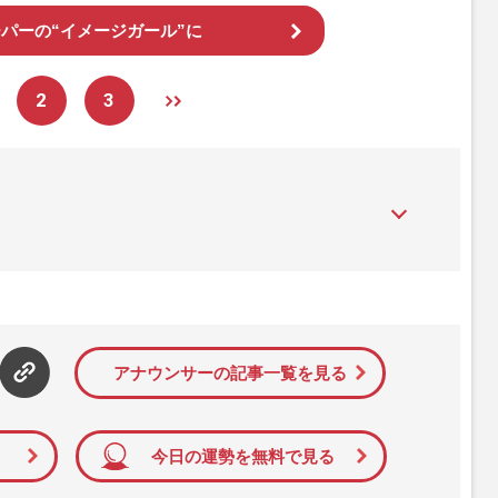
パーの“イメージガール”に
2
3
』は、2015年（平成27年）1月に開設された主婦と生活社が運
性PRIME』編集者が担当する連載陣の執筆記事を配信するほ
された記事から、インターネット利用者層にとって特に関心の
て配信しています！
アナウンサーの記事一覧を見る
今日の運勢を無料で見る