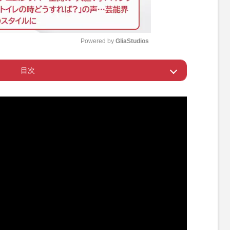
Powered by 
GliaStudios
目次
M
u
への近道
t
e
ーの“イメージガール”に