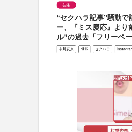
芸能
“セクハラ記事”騒動で
ー、『ミス慶応』より
ル”の過去「フリーペ
中川安奈
NHK
セクハラ
Instagra