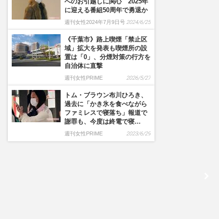
へのお引越しに関心 2025年
に迎える番組50周年で勇退か
週刊女性2024年7月9日号
2024/6/25
《千葉市》路上喫煙「禁止区
域」拡大を発表も喫煙所の設
置は「0」、分煙対策の行方を
自治体に直撃
週刊女性PRIME
2026/5/27
トム・ブラウン布川ひろき、
過去に「かき氷を食べながら
ファミレスで寝落ち」報道で
謝罪も、今度は終電で寝…
週刊女性PRIME
2023/6/29