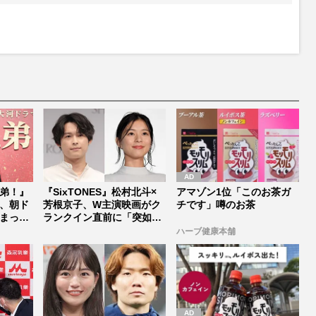
弟！』
『SixTONES』松村北斗×
アマゾン1位「このお茶ガ
、朝ド
芳根京子、W主演映画がク
チです」噂のお茶
まった
ランクイン直前に「突如中
止...
ハーブ健康本舗