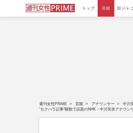
トップ
芸能
旧ジャ
週刊女性PRIME
芸能
アナウンサー
中川
“セクハラ記事”騒動で話題のNHK・中川安奈アナウ