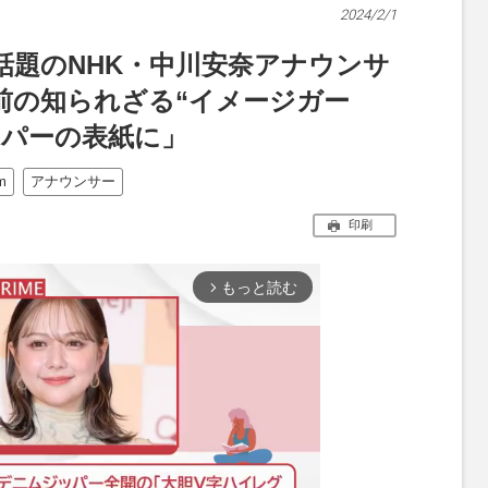
2024/2/1
話題のNHK・中川安奈アナウンサ
前の知られざる“イメージガー
ーパーの表紙に」
m
アナウンサー
印刷
もっと読む
arrow_forward_ios