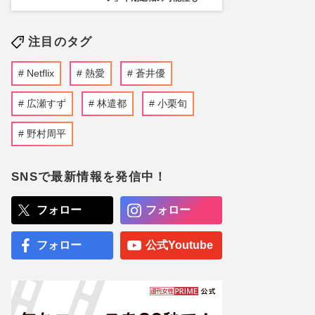
注目のタグ
Netflix
熱愛
蒼井優
広瀬すず
林遣都
小栗旬
野村周平
SNSで最新情報を発信中！
フォロー
フォロー
フォロー
公式Youtube