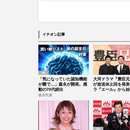
イチオシ記事
「気になっていた認知機能
大河ドラマ『豊臣兄
が菌で…」森永が開発。感
が放送休止回を発表
動の70代続出
ラ『エール』から始
「見習う...
森永乳業