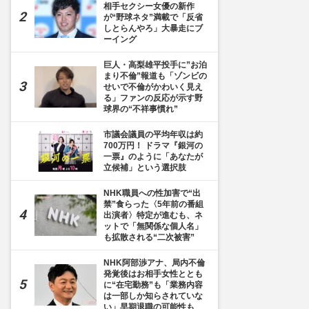
相手セクシー女優の新作
が“野球ネタ”満載で「反省
しとらんやろ」大暴走にブ
ーイング
巨人・高梨雄平投手に”お泊
まり不倫”報道も「ゾンビの
せいで不倫がかわいく見え
る」ファンの反応が示す野
球界の“不祥事慣れ”
市議会議員の平均年収は約
700万円！ ドラマ『銀河の
一票』のように「あなたが
立候補」という選択肢
NHK職員への性加害で“出
禁”食らった〈5年前の番組
出演者〉特定が進むも、ネ
ットで「無関係な個人名」
も拡散される“二次被害”
NHK阿部渉アナ、局内不倫
発覚後はお相手女性ととも
に“在宅勤務”も「業務内容
は一部しか知らされていな
い」早期退職の可能性も