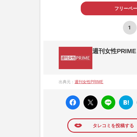
フリーペー
1
週刊女性PRIME
『週刊女性PRIME（シュージョプライム）
営する日本のニュースサイトです。『週刊女
出典元：
週刊女性PRIME
か、女性週刊誌『週刊女性』の誌面に掲載
高い題材の記事を、WEB向けにリライトし
faceboo
X ポス
LINE
はてな
k いい
ト
ブック
ね
マーク
に追加
タレコミを投稿する