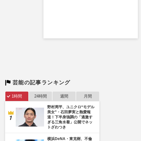
芸能の記事ランキング
1時間
24時間
週間
月間
野村周平、ユニクロ“モデル
美女”・石田夢実と熱愛報
道！下半身強調の「過激す
ぎる三角水着」公開でネッ
トざわつき
横浜DeNA・東克樹、不倫