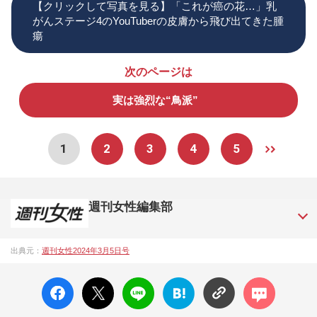
【クリックして写真を見る】「これが癌の花…」乳
がんステージ4のYouTuberの皮膚から飛び出てきた腫
瘍
次のページは
実は強烈な“鳥派”
1
2
3
4
5
週刊女性編集部
1957年3月6日に日本で最初に創刊された女性週刊誌。芸能ゴ
出典元：
週刊女性2024年3月5日号
シップや事件、皇室の話題、感動ドキュメント、美容・健
康・グルメ・占いに関する情報を発信している。2017年12月
facebo
X ポス
LINE
はてな
コメン
12日号で「眞子さま嫁ぎ先の“義母”が抱える400万円超の“借金
ok い
ト
ブック
ト
トラブル”」報道をスクープ。この一報から約2か月後、宮内庁
いね
マーク