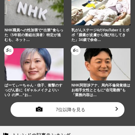
NHK職員への性加害で“出禁”食らっ
乳がんステージ4のYouTuberミミポ
た〈5年前の番組出演者〉特定が進
ポ「腫瘍が皮膚から飛び出してき
むも、ネット…
た」34歳で余命…
ぱーてぃーちゃん・信子、衝撃のす
NHK阿部渉アナ、局内不倫発覚後は
っぴん姿に《ギャルメイクよりい
お相手女性とともに“在宅勤務”も
い》の声…“お…
「業務内容は…
7位以降を見る