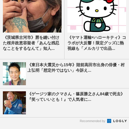
《茨城県古河市》唇を縫い付け
《ヤマト運輸×ハローキティ》コ
た桜井政恵容疑者「あんな残忍
ラボが大反響！限定グッズに熱
なことをするなんて」知人...
視線も「メルカリで出品...
《東日本大震災から15年》陸前高田市出身の俳優・村
上弘明「想定外ではない」今訴え...
《ゲージツ家のクマさん・篠原勝之さん84歳で死去》
『笑っていいとも！』で人気者に...
Recommended by