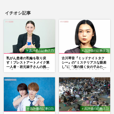
イチオシ記事
⭐ 高評価の記事(7.7)
⭐ 高評価の記事(9.2)
乳がん患者の乳輪を取り戻
古川琴音『ミッドナイトタク
す！ブレストアートメイク第
シー』の“ミステリアスな眼差
一人者・岩元淑子さんの挑戦
し”に「僕の描く女の子みた
と「ハードルしかない」啓発
い」現代美術家・奈良美智氏
の“壁”
もSNSで“公認”
⭐ 高評価の記事(10)
⭐ 高評価の記事(8.1)