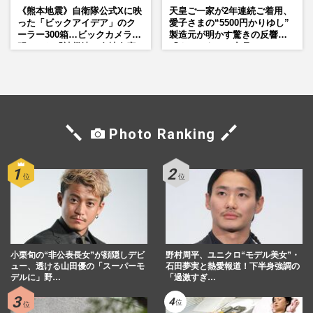
《熊本地震》自衛隊公式Xに映
天皇ご一家が2年連続ご着用、
った「ビックアイデア」のク
愛子さまの“5500円かりゆし”
ーラー300箱…ビックカメラが
製造元が明かす驚きの反響
明かした「被災地に自社在庫
「まさかうちの商品とは…」
提供」の真相
Photo Ranking
小栗旬の“非公表長女”が顔隠しデビ
野村周平、ユニクロ“モデル美女”・
ュー、透ける山田優の「スーパーモ
石田夢実と熱愛報道！下半身強調の
デルに」野…
「過激すぎ…