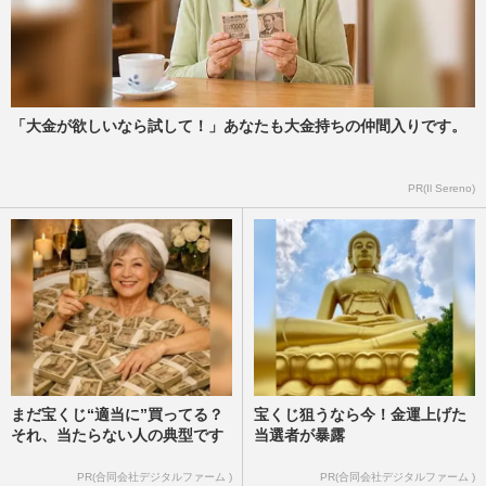
【獣医師解説】愛犬・愛猫の“終生飼育”を
全うする「ペット後見」の準備、飼育費用
の残し方から見守り体制…
週刊女性2025年12月30日号
2026/1/4
「大金が欲しいなら試して！」あなたも大金持ちの仲間入りです。
愛子さま、新たなロイヤルにゃんこ『美
PR(Il Sereno)
海』を迎え入れ！猫談義が話題になった美
術家が語るご一家の“並々な…
週刊女性2025年12月23日号
2025/12/11
まだ宝くじ“適当に”買ってる？
宝くじ狙うなら今！金運上げた
それ、当たらない人の典型です
当選者が暴露
PR(合同会社デジタルファーム )
PR(合同会社デジタルファーム )