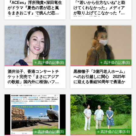
『ACEes』浮所飛貴×深田竜生
「“若いから仕方ないね”と助
がドラマ『夏色の雲が恋と嵐
けてくれなかった」メディア
をまきおこす』で挑んだ恋人
が取り上げてこなかった『避
役、照れながら挑んだキュン
難所での性暴力』
シーン秘話
⭐ 高評価の記事(8)
⭐ 高評価の記事(8)
酒井法子、香港コンサートチ
黒柳徹子「2億円老人ホーム」
ケット完売で「まさにアジア
へのお引越しに関心 2025年
の歌姫」国内外に根強いファ
に迎える番組50周年で勇退か
ンで完全復活か
⭐ 高評価の記事(8)
⭐ 高評価の記事(8.6)