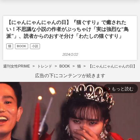
【にゃんにゃんにゃんの日】『猫ぐすり』で癒された
い！不思議な小説の作者がぶっちゃけ「実は強烈な“鳥
派”」、読者からのおすそ分け「わたしの猫ぐすり」
猫
BOOK
小説
2024/2/22
週刊女性PRIME
トレンド
BOOK
猫
【にゃんにゃんにゃんの日】『
広告の下にコンテンツが続きます
もっと読む
arrow_forward_ios