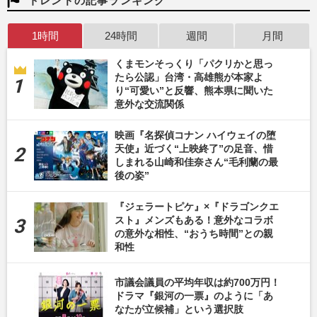
トレンドの記事ランキング
1時間
24時間
週間
月間
くまモンそっくり「パクリかと思っ
たら公認」台湾・高雄熊が本家よ
り“可愛い”と反響、熊本県に聞いた
意外な交流関係
映画『名探偵コナン ハイウェイの堕
天使』近づく“上映終了”の足音、惜
しまれる山崎和佳奈さん“毛利蘭の最
後の姿”
『ジェラートピケ』×『ドラゴンクエ
スト』メンズもある！意外なコラボ
の意外な相性、“おうち時間”との親
和性
市議会議員の平均年収は約700万円！
ドラマ『銀河の一票』のように「あ
なたが立候補」という選択肢