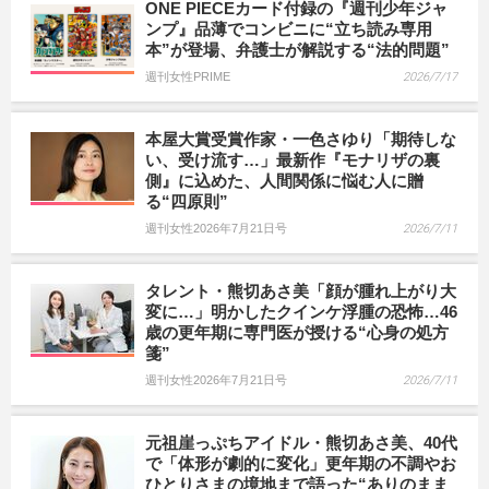
ONE PIECEカード付録の『週刊少年ジャ
ンプ』品薄でコンビニに“立ち読み専用
本”が登場、弁護士が解説する“法的問題”
週刊女性PRIME
2026/7/17
本屋大賞受賞作家・一色さゆり「期待しな
い、受け流す…」最新作『モナリザの裏
側』に込めた、人間関係に悩む人に贈
る“四原則”
週刊女性2026年7月21日号
2026/7/11
タレント・熊切あさ美「顔が腫れ上がり大
変に…」明かしたクインケ浮腫の恐怖…46
歳の更年期に専門医が授ける“心身の処方
箋”
週刊女性2026年7月21日号
2026/7/11
元祖崖っぷちアイドル・熊切あさ美、40代
で「体形が劇的に変化」更年期の不調やお
ひとりさまの境地まで語った“ありのまま