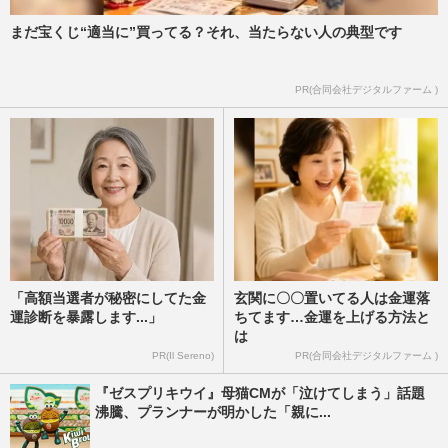
まだ宝くじ“適当に”買ってる？それ、当たらない人の典型です
PR(合同会社デジタルファーム )
「高額当選者が秘密にしてた金
玄関に〇〇置いてる人は金運落
運診断を暴露します...」
ちてます…金運を上げる方法と
は
PR(Il Sereno)
PR(合同会社デジタルファーム )
『ゼスプリキウイ』母猫CMが「泣けてしまう」話題
沸騰、プランナーが明かした「親に...