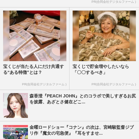
PR(合同会社デジタルファーム )
宝くじが当たる人にだけ共通す
宝くじで貯金増やしたいなら
る“ある特徴”とは？
「〇〇するべき」
PR(合同会社デジタルファーム )
PR(合同会社デジタルファーム )
森香澄『PEACH JOHN』とのコラボで美しすぎるお尻
を披露、あざとさ健在どこ...
金曜ロードショー『コナン』の次は、宮崎駿監督ジブ
リ作『魔女の宅急便』『耳をすませ...