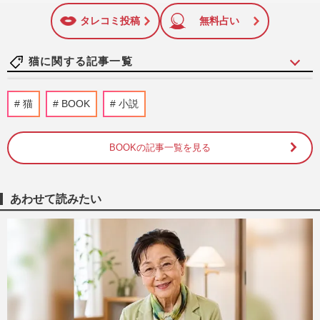
は結婚延期を発表。同記事は2018年の「編集者が選ぶ雑誌ジ
に追加
ャーナリズム賞」大賞を受賞した。毎週火曜日発売。
タレコミ投稿
無料占い
猫に関する記事一覧
嶋津輝、'26年直木賞受賞作は女給として
猫
BOOK
小説
働く女性たちを描く 朝ドラ『虎に翼』に
影響を受けた登場人物も
週刊女性2026年4月7日・14日号
2026/4/4
BOOKの記事一覧を見る
直木賞作家・村山由佳さん、最新作『しっ
ぽのカルテ』で描く動物との“愛”「人間の
あわせて読みたい
ことも言葉もわかってい…
週刊女性2026年2月17日号
2026/2/7
三島スカイウォーク「ネコとおでかけ」イ
ベントが批判殺到で急遽中止になり施設の
見解は、《犬はいいのに》…
週刊女性PRIME
2026/2/2