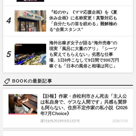
『松のや』《ママ応援企画》を《夏
休み企画》に名称変更！真摯対応も
「自分たちの首を絞める」難解極め
る“企業スタンス”
海外出稼ぎ女子が語る“海外売春”の
現実「風呂に大量のアリ」「シーツ
も変えてもらえない」劣悪な仕事
場、1日8件こなして9日間で300万円
稼ぐも「日本の風俗と相場は同じ」
BOOKの最新記事
【訃報】作家・赤松利市さん死去「主人公
は私自身で、ゲスな人間です」共感も賛辞
も阿らない、住所不定作家の私小説《2026
年7月Choice》
週刊女性2019年8月13日号
2026/7/24