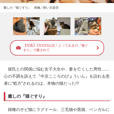
癒しの『猫ぐすり』 画像／飼い主提供
【写真】2月22日記念！とっておきの『猫ぐ
すり』で癒されて
彼氏との関係に悩む女子大生や、妻を亡くした男性……
心の不調を訴えて『中京こころのびょういん』を訪れる患
者に“処方”されるのは、本物の猫だった!?
癒しの『猫ぐすり』
雑種のサビ猫にラグドール、三毛猫や黒猫、ベンガルに