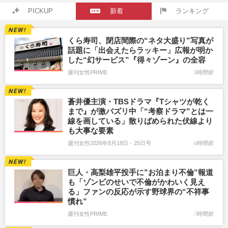
PICKUP
新着
ランキング
くら寿司、閉店間際の“ネタ大盛り”写真が
話題に「出会えたらラッキー」広報が明か
した“幻サービス”『得々ゾーン』の全容
週刊女性PRIME
5時間前
蒼井優主演・TBSドラマ『Tシャツが乾く
まで』が激バズリ中「“考察ドラマ”とは一
線を画している」散りばめられた伏線より
も大事な要素
週刊女性2026年8月18日・25日号
6時間前
巨人・高梨雄平投手に”お泊まり不倫”報道
も「ゾンビのせいで不倫がかわいく見え
る」ファンの反応が示す野球界の“不祥事
慣れ”
週刊女性PRIME
7時間前