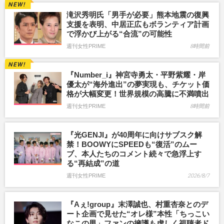
滝沢秀明氏「男手が必要」熊本地震の復興
支援を表明、中居正広もボランティア計画
で浮かび上がる“合流”の可能性
週刊女性PRIME
8時間前
『Number_i』神宮寺勇太・平野紫耀・岸
優太が“海外進出”の夢実現も、チケット価
格が大幅変更！世界規模の高騰に不満噴出
週刊女性PRIME
8時間前
『光GENJI』が40周年に向けサブスク解
禁！BOOWYにSPEEDも“復活”のムー
ブ、本人たちのコメント続々で急浮上す
る“再結成”の道
週刊女性PRIME
2026/8/7
『Aぇ!group』末澤誠也、村重杏奈とのデ
ート企画で見せた“オレ様”本性「ちっこい
なこの男」ファンの擁護も虚しく視聴者ド