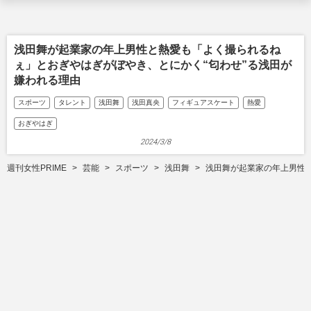
浅田舞が起業家の年上男性と熱愛も「よく撮られるね
ぇ」とおぎやはぎがぼやき、とにかく“匂わせ”る浅田が
嫌われる理由
スポーツ
タレント
浅田舞
浅田真央
フィギュアスケート
熱愛
おぎやはぎ
2024/3/8
週刊女性PRIME
芸能
スポーツ
浅田舞
浅田舞が起業家の年上男性