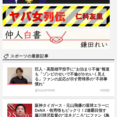
スポーツの最新記事
巨人・高梨雄平投手に”お泊まり不倫”報道
も「ゾンビのせいで不倫がかわいく見え
る」ファンの反応が示す野球界の“不祥事
慣れ”
週刊女性PRIME
7時間前
阪神タイガース・元山飛優の落球エラーに
DeNA・牧秀悟もビックリ！2連覇目指す
藤川球児監督の“泣きどころ”にファン《鳥