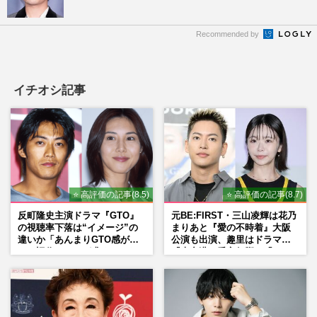
Recommended by
イチオシ記事
⭐ 高評価の記事(8.5)
⭐ 高評価の記事(8.7)
反町隆史主演ドラマ『GTO』
元BE:FIRST・三山凌輝は花乃
の視聴率下落は“イメージ”の
まりあと『愛の不時着』大阪
違いか「あんまりGTO感がな
公演も出演、趣里はドラマ
い」旧作ファンが求めていた
『大空港』番宣行脚に「メン
モノ
タル強すぎ」の実情