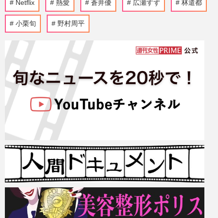
Netflix
熱愛
蒼井優
広瀬すず
林遣都
小栗旬
野村周平