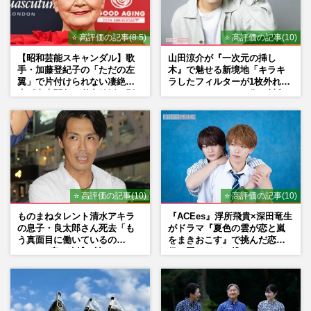
⭐ 高評価の記事(8.5)
⭐ 高評価の記事(10)
【昭和芸能スキャンダル】歌
山田涼介が『一次元の挿し
手・加藤登紀子の「ただの左
木』で魅せる新境地「キラキ
翼」で片付けられない凄絶半
ラしたフィルターが1枚外れて
生《東大闘争、獄中結婚、別
くれたら」アイドル像を封印
荘で内ゲバ事件》
した覚悟
⭐ 高評価の記事(10)
⭐ 高評価の記事(10)
ものまねタレント清水アキラ
『ACEes』浮所飛貴×深田竜生
の息子・良太郎さん死去「も
がドラマ『夏色の雲が恋と嵐
う真面目に働いているの
をまきおこす』で挑んだ恋人
で」、2度の逮捕も諦めなかっ
役、照れながら挑んだキュン
た芸能界“波乱に満ちた37年”
シーン秘話