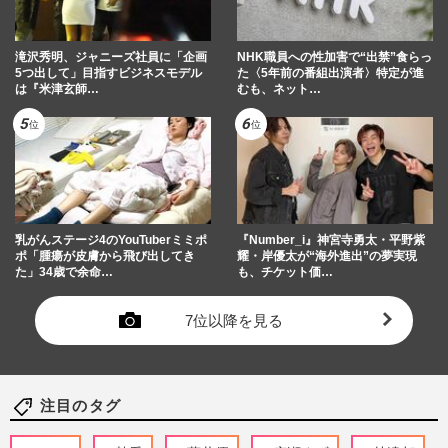
滝沢秀明、ジャニーズ社員に「企画
NHK職員への性加害で“出禁”食らっ
5つ出して」目指すビジネスモデル
た〈5年前の番組出演者〉特定が進
は『米津玄師…
むも、ネット…
乳がんステージ4のYouTuberミミポ
『Number_i』神宮寺勇太・平野紫
ポ「腫瘍が皮膚から飛び出してき
耀・岸優太が“海外進出”の夢実現
た」34歳で余命…
も、チケット価…
7位以降を見る
注目のタグ