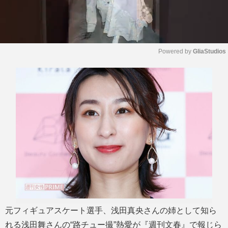
Powered by 
GliaStudios
M
u
t
e
元フィギュアスケート選手、浅田真央さんの姉として知ら
れる浅田舞さんの“路チュー撮”熱愛が『週刊文春』で報じら