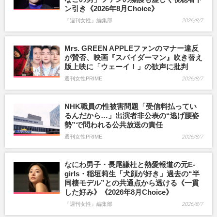
ン引き《2026年8月Choice》
『週刊女性』編集部
2026/8/7
Mrs. GREEN APPLEファンのマナー違反
が賛否、映画『スパイダーマン』吹き替え
版上映に「ウェーイ！」の歓声に批判
週刊女性PRIME
2026/8/7
NHK職員の性被害問題「受信料払ってい
るんだから…」出演者非公表の“逃げ腰姿
勢”で問われる公共放送の責任
週刊女性PRIME
2026/8/7
なにわ男子・長尾謙杜と熱愛報道の元E-
girls・稲垣莉生「犬顔が好き」過去の“半
同棲モデル”との共通点から透ける《一貫
した好み》《2026年8月Choice》
『週刊女性』編集部
2026/8/7