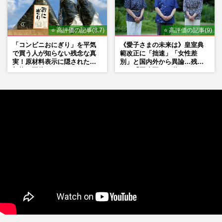
⭐ 高評価の記事(8.7)
⭐ 高評価の記事(9)
「コンビニおにぎり」を平気
《愛子さまの未来は》皇室典
で買う人が知らない残念な真
範改正に「拙速」「女性差
実！原材料表示に隠された添
別」と国内外から異論…残さ
加物の正体
れた「再改正」の道