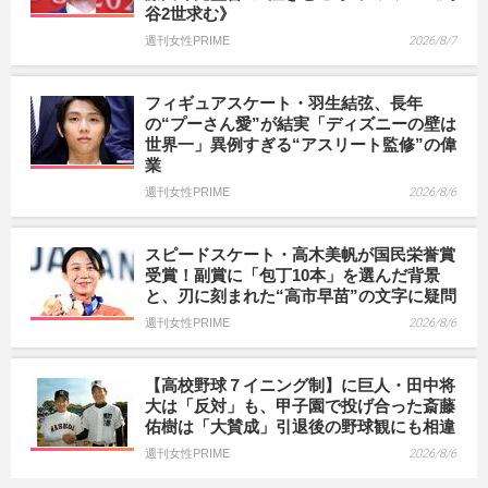
谷2世求む》
週刊女性PRIME
2026/8/7
フィギュアスケート・羽生結弦、長年
の“プーさん愛”が結実「ディズニーの壁は
世界一」異例すぎる“アスリート監修”の偉
業
週刊女性PRIME
2026/8/6
スピードスケート・高木美帆が国民栄誉賞
受賞！副賞に「包丁10本」を選んだ背景
と、刃に刻まれた“高市早苗”の文字に疑問
週刊女性PRIME
2026/8/6
【高校野球７イニング制】に巨人・田中将
大は「反対」も、甲子園で投げ合った斎藤
佑樹は「大賛成」引退後の野球観にも相違
週刊女性PRIME
2026/8/6