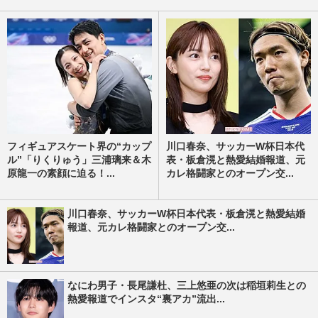
フィギュアスケート界の“カップ
川口春奈、サッカーW杯日本代
ル”「りくりゅう」三浦璃来＆木
表・板倉滉と熱愛結婚報道、元
原龍一の素顔に迫る！...
カレ格闘家とのオープン交...
川口春奈、サッカーW杯日本代表・板倉滉と熱愛結婚
報道、元カレ格闘家とのオープン交...
なにわ男子・長尾謙杜、三上悠亜の次は稲垣莉生との
熱愛報道でインスタ“裏アカ”流出...