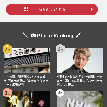
新着をもっと見る
Photo Ranking
くら寿司、閉店間際の“ネタ大盛
小栗旬の“非公表長女”が顔隠しデビ
り”写真が話題に「出会えたらラッ
ュー、透ける山田優の「スーパーモ
キー」広報が明…
デルに」野…