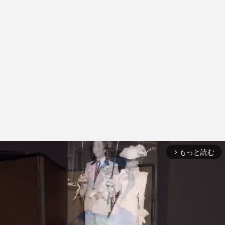
もっと読む
arrow_forward_ios