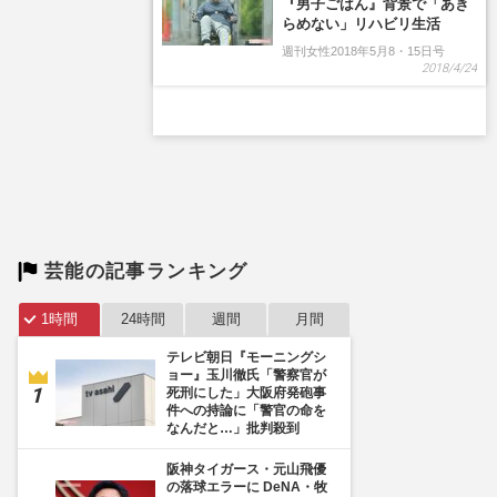
芸能の記事ランキング
1時間
24時間
週間
月間
テレビ朝日『モーニングシ
ョー』玉川徹氏「警察官が
死刑にした」大阪府発砲事
件への持論に「警官の命を
なんだと…」批判殺到
阪神タイガース・元山飛優
の落球エラーに DeNA・牧