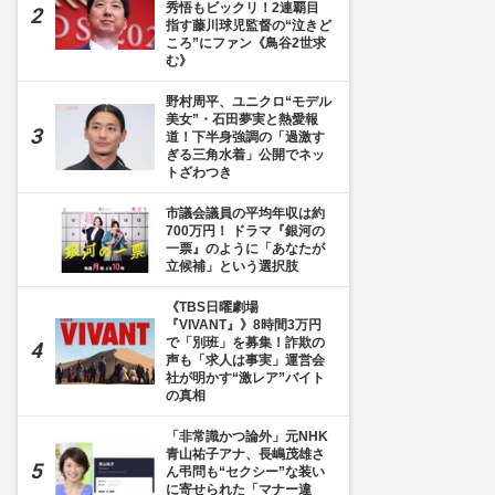
秀悟もビックリ！2連覇目
指す藤川球児監督の“泣きど
ころ”にファン《鳥谷2世求
む》
野村周平、ユニクロ“モデル
美女”・石田夢実と熱愛報
道！下半身強調の「過激す
ぎる三角水着」公開でネッ
トざわつき
市議会議員の平均年収は約
700万円！ ドラマ『銀河の
一票』のように「あなたが
立候補」という選択肢
《TBS日曜劇場
『VIVANT』》8時間3万円
で「別班」を募集！詐欺の
声も「求人は事実」運営会
社が明かす“激レア”バイト
の真相
「非常識かつ論外」元NHK
青山祐子アナ、長嶋茂雄さ
ん弔問も“セクシー”な装い
に寄せられた「マナー違