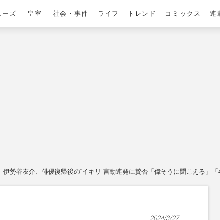
ニーズ
皇室
社会・事件
ライフ
トレンド
コミックス
連
伊勢谷友介、俳優復帰後の“イキリ”言動連発に賛否「偉そうに聞こえる」「
2024/3/27