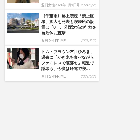
週刊女性2024年7月9日号
2024/6/25
《千葉市》路上喫煙「禁止区
域」拡大を発表も喫煙所の設
置は「0」、分煙対策の行方を
自治体に直撃
週刊女性PRIME
2026/5/27
トム・ブラウン布川ひろき、
過去に「かき氷を食べながら
ファミレスで寝落ち」報道で
謝罪も、今度は終電で寝…
週刊女性PRIME
2023/6/29