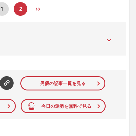
1
2
』は、2015年（平成27年）1月に開設された主婦と生活社が運
性PRIME』編集者が担当する連載陣の執筆記事を配信するほ
された記事から、インターネット利用者層にとって特に関心の
て配信しています！
男優の記事一覧を見る
今日の運勢を無料で見る