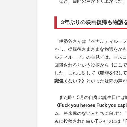
など、疑問の声が多く上がった。
3年ぶりの映画復帰も物議
「伊勢谷さんは『ペナルティループ
かし、復帰後さまざまな物議をかも
ルティループ』の会見では、マスコ
回殺されるという役柄から
《ここで
した。これに対して
《犯罪を犯して
識強くない？》
といった疑問の声が
また昨年5月の自身の誕生日にはIn
《Fuck you heroes Fuck you cap
ム、将来像のない人たちに向けて「
みに投稿された白いTシャツには「Fuc