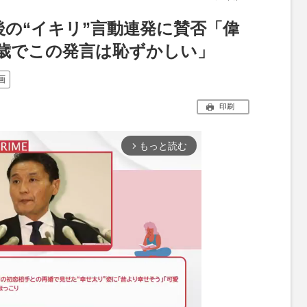
の“イキリ”言動連発に賛否「偉
7歳でこの発言は恥ずかしい」
画
印刷
もっと読む
arrow_forward_ios