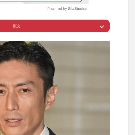
Powered by 
GliaStudios
目次
M
u
画復帰も物議を醸す言動
t
e