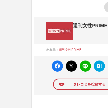
週刊女性PRIME
『週刊女性PRIME（シュージョプライム）
営する日本のニュースサイトです。『週刊女
出典元：
週刊女性PRIME
か、女性週刊誌『週刊女性』の誌面に掲載
高い題材の記事を、WEB向けにリライトし
faceboo
X ポス
LINE
はてな
k いい
ト
ブック
ね
マーク
に追加
タレコミを投稿する