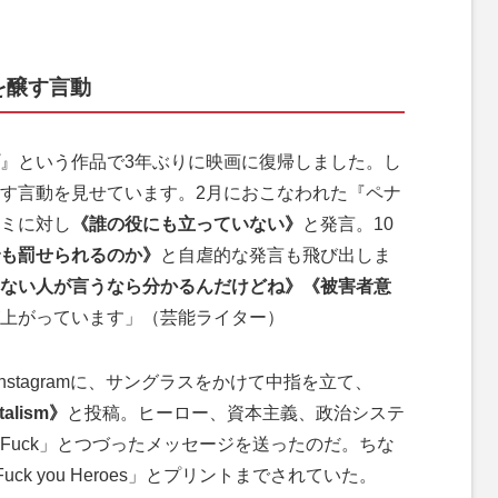
を醸す言動
』という作品で3年ぶりに映画に復帰しました。し
す言動を見せています。2月におこなわれた『ペナ
ミに対し
《誰の役にも立っていない》
と発言。10
も罰せられるのか》
と自虐的な発言も飛び出しま
ない人が言うなら分かるんだけどね》《被害者意
上がっています」（芸能ライター）
stagramに、サングラスをかけて中指を立て、
italism》
と投稿。ヒーロー、資本主義、政治システ
Fuck」とつづったメッセージを送ったのだ。ちな
k you Heroes」とプリントまでされていた。