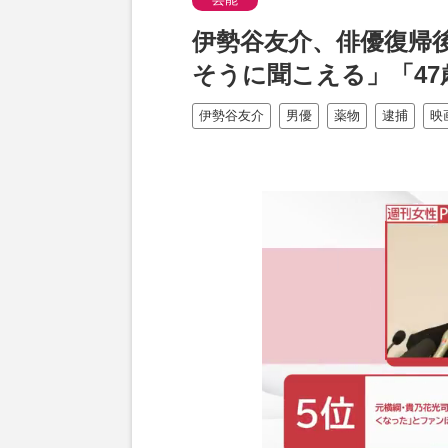
伊勢谷友介、俳優復帰後
そうに聞こえる」「4
伊勢谷友介
男優
薬物
逮捕
映