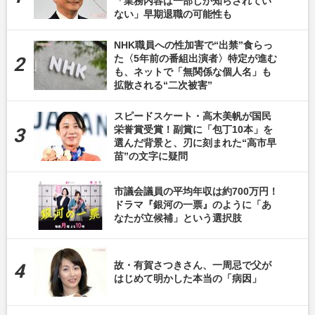
「業務内容は一部しか知らされてい
ない」早期退職の可能性も
NHK職員への性加害で“出禁”食らっ
た〈5年前の番組出演者〉特定が進む
も、ネットで「無関係な個人名」も
拡散される“二次被害”
スピードスケート・高木美帆が国民
栄誉賞受賞！副賞に「包丁10本」を
選んだ背景と、刃に刻まれた“高市早
苗”の文字に疑問
市議会議員の平均年収は約700万円！
ドラマ『銀河の一票』のように「あ
なたが立候補」という選択肢
故・有賀さつきさん、一周忌で父が
はじめて明かした本当の「病因」