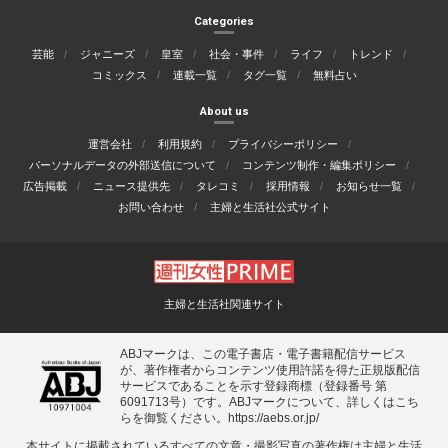
Categories
芸能
ジャニーズ
皇室
社会・事件
ライフ
トレンド
コミックス
連載一覧
タグ一覧
無料占い
About us
運営会社
利用規約
プライバシーポリシー
パーソナルデータの外部送信について
コンテンツ制作・編集ポリシー
広告掲載
ニュース提供先
タレコミ
採用情報
お知らせ一覧
お問い合わせ
主婦と生活社公式サイト
主婦と生活社関連サイト
ABJマークは、この電子書店・電子書籍配信サービス
が、著作権者からコンテンツ使用許諾を得た正規版配信
サービスであることを示す登録商標（登録番号 第
6091713号）です。ABJマークについて、詳しくはこち
らを御覧ください。
https://aebs.or.jp/
本サイトに掲載されているすべての⽂章・撮影写真の著作権は主婦と⽣活