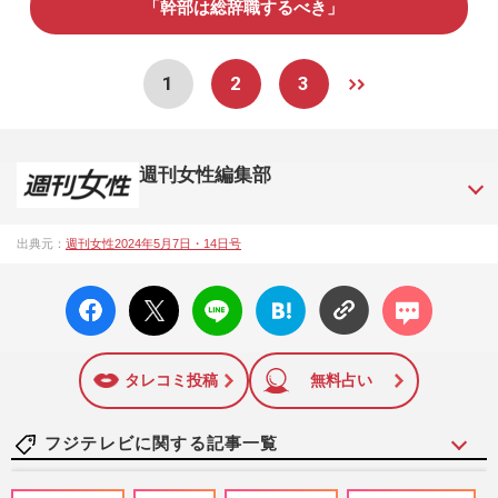
「幹部は総辞職するべき」
1
2
3
週刊女性編集部
1957年3月6日に日本で最初に創刊された女性週刊誌。芸能ゴ
出典元：
週刊女性2024年5月7日・14日号
シップや事件、皇室の話題、感動ドキュメント、美容・健
康・グルメ・占いに関する情報を発信している。2017年12月
facebo
X ポス
LINE
はてな
コメン
12日号で「眞子さま嫁ぎ先の“義母”が抱える400万円超の“借金
ok い
ト
ブック
ト
トラブル”」報道をスクープ。この一報から約2か月後、宮内庁
いね
マーク
は結婚延期を発表。同記事は2018年の「編集者が選ぶ雑誌ジ
に追加
ャーナリズム賞」大賞を受賞した。毎週火曜日発売。
タレコミ投稿
無料占い
フジテレビに関する記事一覧