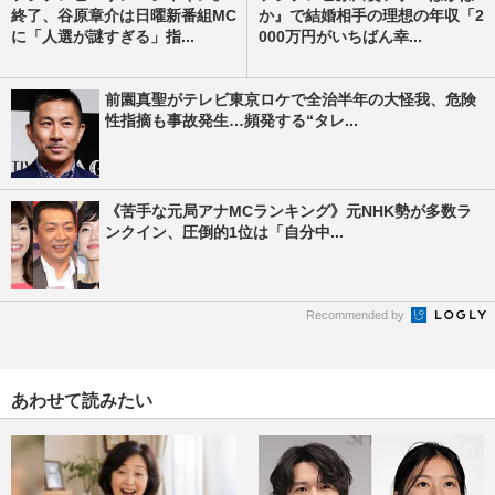
終了、谷原章介は日曜新番組MC
か』で結婚相手の理想の年収「2
に「人選が謎すぎる」指...
000万円がいちばん幸...
前園真聖がテレビ東京ロケで全治半年の大怪我、危険
性指摘も事故発生…頻発する“タレ...
《苦手な元局アナMCランキング》元NHK勢が多数ラ
ンクイン、圧倒的1位は「自分中...
Recommended by
あわせて読みたい