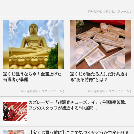
フジテレビ原田葵アナ『ぽかぽか』で結婚
PR(合同会社デジタルファーム )
相手の理想の年収「2000万円がいちばん幸
せ」発言、日本の平均年収…
週刊女性PRIME
2026/7/22
宝くじ狙うなら今！金運上げた
宝くじが当たる人にだけ共通す
当選者が暴露
る“ある特徴”とは？
PR(合同会社デジタルファーム )
PR(合同会社デジタルファーム )
カズレーザー『超調査チューズデイ』が視聴率苦戦、
フジのスタッフが接近する“中居問...
【宝くじ買う前に】ここで気づくかどうかで変わりま