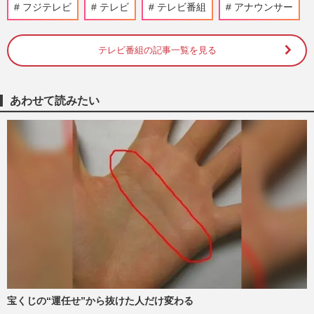
NHK『歴史探偵』などハラスメント騒動
フジテレビ
テレビ
テレビ番組
アナウンサー
の佐藤二朗起用に「現時点で出演継続」
で“国民”から支持、明暗分け…
週刊女性PRIME
2026/7/30
テレビ番組の記事一覧を見る
反町隆史主演ドラマ『GTO』の視聴率下
落は“イメージ”の違いか「あんまりGTO
あわせて読みたい
感がない」旧作ファンが求めて…
週刊女性PRIME
2026/7/29
GACKT主演月9『ブラックトリック』スタ
ートも《セリフ聞き取りづらいの声も》…
生瀬勝久出演で『リーガル…
週刊女性PRIME
2026/7/27
TBS日曜劇場『VIVANT』や映画『キング
ダム』にも出演、歌舞伎役者・坂東彌十郎
が板橋区で送る最愛妻との“…
週刊女性2026年7月7日・14日号
2026/7/25
宝くじの“運任せ”から抜けた人だけ変わる