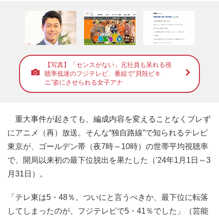
【写真】「センスがない」元社員も呆れる視
聴率低迷のフジテレビ、番組で“貝殻ビキ
ニ”姿にさせられる女子アナ
重大事件が起きても、編成内容を変えることなくブレず
にアニメ（再）放送。そんな“独自路線”で知られるテレビ
東京が、ゴールデン帯（夜7時～10時）の世帯平均視聴率
で、開局以来初の最下位脱出を果たした（'24年1月1日～3
月31日）。
「テレ東は5・48％。ついにと言うべきか、最下位に転落
してしまったのが、フジテレビで5・41％でした」（芸能