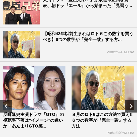
表、朝ドラ『エール』から始まった「見習う...
【昭和43年以前生まれはロト６この数字を買う
べき】6つの数字が「完全一致」する方...
PR(株式会社MURA)
反町隆史主演ドラマ『GTO』の
８月のロト6はこの方法で買え!!
視聴率下落は“イメージ”の違い
６つの数字が『完全一致』する
か「あんまりGTO感...
方法
PR(株式会社MURA)