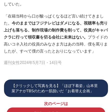
していた。
「在籍当時から口が酸っぱくなるほど言い続けてきまし
た。
今のままではフジテレビはダメになる、視聴率も売り
上げも落ちる、制作現場の制作費を削って、役員がキャバ
クラに行って領収書を切る会社に未来はない。
プライドの
高いコネ入社の役員のみなさま方はあの当時、僕を罵りま
したが、すべて僕の言ったとおりになっています」
週刊女性2024年5月7日・14日号
【クリックして写真を見る】「ほぼ下着姿」山本里
菜アナがTBSのため一肌脱いだ「お着替え企画」
次のページは