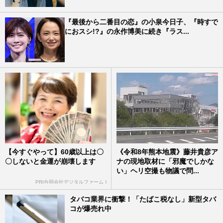
『最後から二番目の恋』の小泉今日子、『時すで
におスシ!?』の永作博美に続き『ラス...
【今すぐやって】60歳以上は〇
《令和8年熊本地震》藤井貴彦ア
〇しないと金運が崩壊します
ナの現地取材に「邪魔でしかな
い」ヘリ空撮も物議で問...
PR(合同会社デジタルファーム )
タバコ業界に衝撃！「たばこ税なし」新型タバ
コが爆売れ中