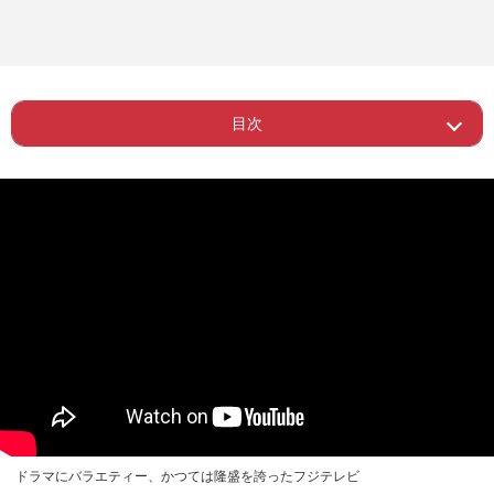
目次
Page 1
ー 「役員がキャバクラに行って…」
ー 「センスのない“常識人”が出世してし
Page 2
まう」
ドラマにバラエティー、かつては隆盛を誇ったフジテレビ