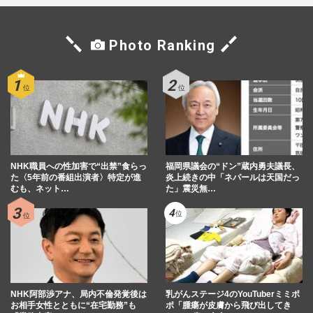
Photo Ranking
NHK職員への性加害で“出禁”食らっ
福岡県議会の“ドン”蔵内勇夫議長、
た〈5年前の番組出演者〉特定が進
炎上続きの中「ネパールは天国だっ
むも、ネット…
た」震災無…
NHK阿部渉アナ、局内不倫発覚後は
乳がんステージ4のYouTuberミミポ
お相手女性とともに“在宅勤務”も
ポ「腫瘍が皮膚から飛び出してき