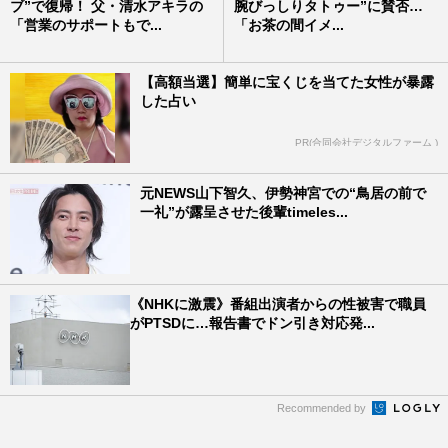
ブ”で復帰！ 父・清水アキラの
腕びっしりタトゥー”に賛否…
「営業のサポートもで...
「お茶の間イメ...
【高額当選】簡単に宝くじを当てた女性が暴露
した占い
PR(合同会社デジタルファーム )
元NEWS山下智久、伊勢神宮での“鳥居の前で
一礼”が露呈させた後輩timeles...
《NHKに激震》番組出演者からの性被害で職員
がPTSDに…報告書でドン引き対応発...
Recommended by