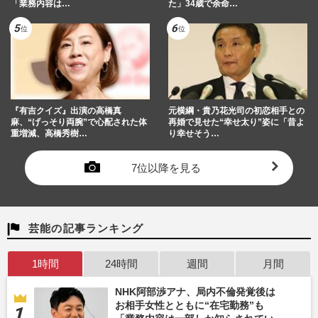
「業務内容は…
た」34歳で余命…
『有吉クイズ』出演の高橋真
元横綱・貴乃花光司の初恋相手との
麻、“げっそり両腕”で心配された体
再婚で見せた“幸せ太り”姿に「昔よ
重増減、高橋秀樹…
り幸せそう…
7位以降を見る
芸能の記事ランキング
1時間
24時間
週間
月間
NHK阿部渉アナ、局内不倫発覚後は
お相手女性とともに“在宅勤務”も