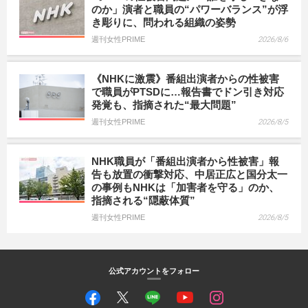
のか」演者と職員の“パワーバランス”が浮
き彫りに、問われる組織の姿勢
週刊女性PRIME
2026/8/6
《NHKに激震》番組出演者からの性被害
で職員がPTSDに…報告書でドン引き対応
発覚も、指摘された“最大問題”
週刊女性PRIME
2026/8/5
NHK職員が「番組出演者から性被害」報
告も放置の衝撃対応、中居正広と国分太一
の事例もNHKは「加害者を守る」のか、
指摘される“隠蔽体質”
週刊女性PRIME
2026/8/5
公式アカウントをフォロー