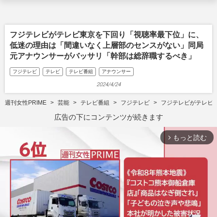
フジテレビがテレビ東京を下回り「視聴率最下位」に、
低迷の理由は「間違いなく上層部のセンスがない」同局
元アナウンサーがバッサリ「幹部は総辞職するべき」
フジテレビ
テレビ
テレビ番組
アナウンサー
2024/4/24
週刊女性PRIME
芸能
テレビ番組
フジテレビ
フジテレビがテレビ
広告の下にコンテンツが続きます
もっと読む
arrow_forward_ios