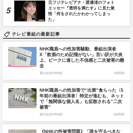
元フジテレビアナ・渡邊渚のフォト
エッセー『透明を満たす』に見た覚
悟「何をされたかわかってしまっ
た」
テレビ番組の最新記事
NHK職員への性加害騒動、番組出演者
X「飲酒のため記憶がない」言い訳が大炎
上、ピークに達した不信感と二次被害の懸
念
週刊女性PRIME
1時間前
NHK職員への性加害で“出禁”食らった〈5
年前の番組出演者〉特定が進むも、ネット
で「無関係な個人名」も拡散される“二次
被害”
週刊女性PRIME
5時間前
《NHKの性被害問題》「誰を守るべきな