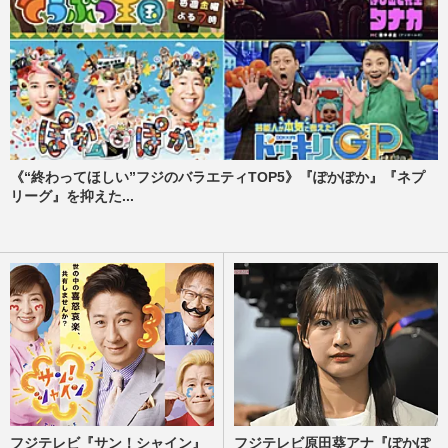
《“終わってほしい”フジのバラエティTOP5》『ぽかぽか』『ネプ
リーグ』を抑えた...
フジテレビ『サン！シャイン』
フジテレビ原田葵アナ『ぽかぽ