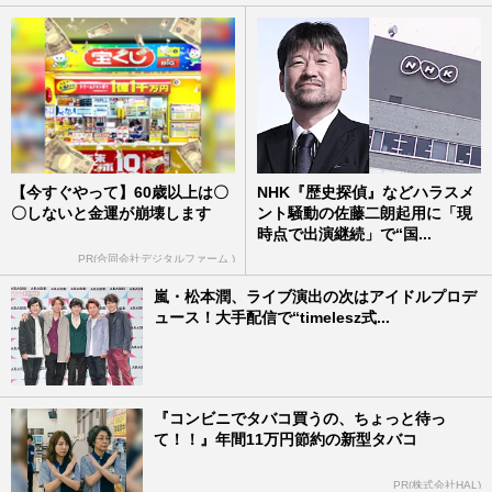
【今すぐやって】60歳以上は〇
NHK『歴史探偵』などハラスメ
〇しないと金運が崩壊します
ント騒動の佐藤二朗起用に「現
時点で出演継続」で“国...
PR(合同会社デジタルファーム )
嵐・松本潤、ライブ演出の次はアイドルプロデ
ュース！大手配信で“timelesz式...
『コンビニでタバコ買うの、ちょっと待っ
て！！』年間11万円節約の新型タバコ
PR(株式会社HAL)