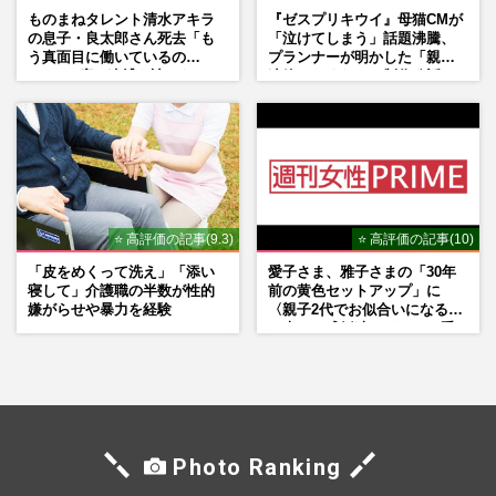
ものまねタレント清水アキラ
『ゼスプリキウイ』母猫CMが
の息子・良太郎さん死去「も
「泣けてしまう」話題沸騰、
う真面目に働いているの
プランナーが明かした「親に
で」、2度の逮捕も諦めなかっ
連絡したくなる」制作秘話
た芸能界“波乱に満ちた37年”
⭐ 高評価の記事(9.3)
⭐ 高評価の記事(10)
「皮をめくって洗え」「添い
愛子さま、雅子さまの「30年
寝して」介護職の半数が性的
前の黄色セットアップ」に
嫌がらせや暴力を経験
〈親子2代でお似合いになる〉
の声、ご成婚時のドレスも手
がけた森英恵さんとの絆
Photo Ranking