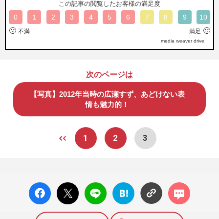
この記事の閲覧したお客様の満足度
0
1
2
3
4
5
6
7
8
9
10
🙁
🙂
不満
満足
media weaver drive
次のページは
【写真】2012年当時の広瀬すず、あどけない表
情も魅力的！
1
2
3
facebo
X ポス
LINE
はてな
コメン
ok い
ト
ブック
ト
いね
マーク
に追加