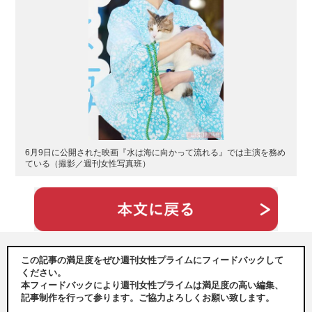
6月9日に公開された映画『水は海に向かって流れる』では主演を務め
ている（撮影／週刊女性写真班）
この記事の満足度をぜひ週刊女性プライムにフィードバックして
ください。
本フィードバックにより週刊女性プライムは満足度の高い編集、
記事制作を行って参ります。ご協力よろしくお願い致します。