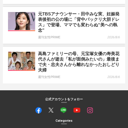
元TBSアナウンサー・田中みな実、妊娠発
表後初の公の場に「背中パックリ大胆ドレ
ス」で登場、ママでも変わらぬ“美への執
念”
週刊女性PRIME
2026/8/6
高島ファミリーの母、元宝塚女優の寿美花
代さんが逝去「私が面倒みたいの」最後ま
で夫・忠夫さんから離れなかったおしどり
夫婦
週刊女性PRIME
2026/8/6
公式アカウントをフォロー
Categories