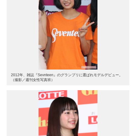
2012年、雑誌『Sevnteen』のグランプリに選ばれモデルデビュー。
（撮影／週刊女性写真班）