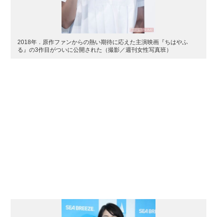
2018年．原作ファンからの熱い期待に応えた主演映画『ちはやふ
る』の3作目がついに公開された（撮影／週刊女性写真班）