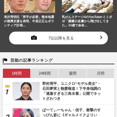
滝沢秀明氏「男手が必要」熊本地震
乳がんステージ4のYouTuberミミポ
の復興支援を表明、中居正広もボラ
ポ「腫瘍が皮膚から飛び出してき
ンティア計画…
た」34歳で余命…
7位以降を見る
芸能の記事ランキング
1時間
24時間
週間
月間
野村周平、ユニクロ“モデル美女”・
石田夢実と熱愛報道！下半身強調の
「過激すぎる三角水着」公開でネッ
トざわつき
ぱーてぃーちゃん・信子、衝撃のす
っぴん姿に《ギャルメイクよりい