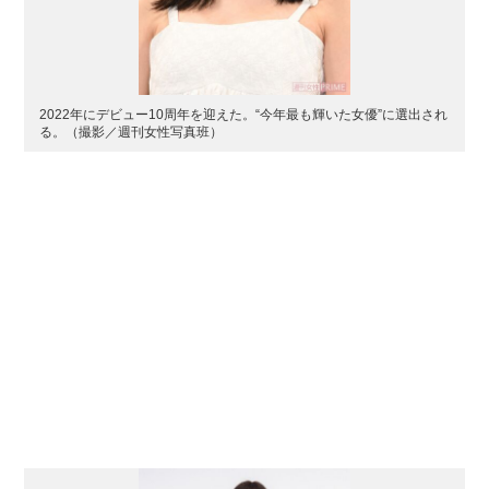
2022年にデビュー10周年を迎えた。“今年最も輝いた女優”に選出され
る。（撮影／週刊女性写真班）