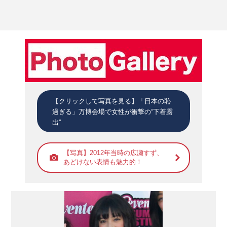
【クリックして写真を見る】「日本の恥
過ぎる」万博会場で女性が衝撃の“下着露
出”
【写真】2012年当時の広瀬すず、
あどけない表情も魅力的！