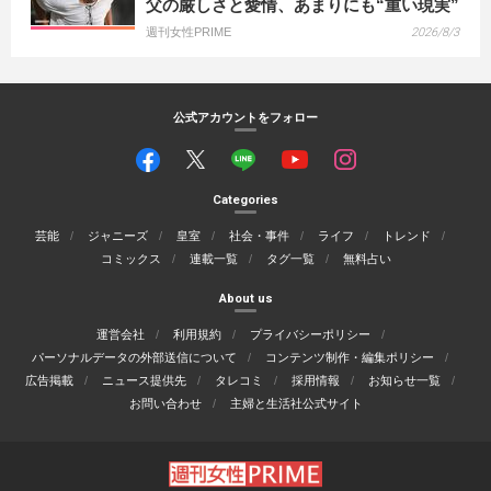
父の厳しさと愛情、あまりにも“重い現実”
週刊女性PRIME
2026/8/3
公式アカウントをフォロー
Categories
芸能
ジャニーズ
皇室
社会・事件
ライフ
トレンド
コミックス
連載一覧
タグ一覧
無料占い
About us
運営会社
利用規約
プライバシーポリシー
パーソナルデータの外部送信について
コンテンツ制作・編集ポリシー
広告掲載
ニュース提供先
タレコミ
採用情報
お知らせ一覧
お問い合わせ
主婦と生活社公式サイト