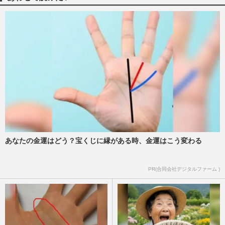
という“黒歴史”の二の舞
週刊女性PRIME
2025/2/7
岡村隆史「宮迫の事はグチグチ言ったの
に」中居正広引退の日にラジオで貫いたノ
ーコメントに批判集中
週刊女性PRIME
2025/1/25
『行列のできる相談所』終了に「窮屈な世
の中のきっかけ」「不祥事芸能人に事欠か
ない」集まってしまった“…
週刊女性PRIME
2024/12/15
あなたの金運はどう？宝くじに縁がある時、金運はこう変わる
宮迫博之「蛍ちゃんやフジモンの気持ちは
PR(合同会社デジタルファーム )
無視？」後藤祐樹のYouTubeでコンビ復活
希望表明も“厚顔無恥”ム…
週刊女性PRIME
2024/10/29