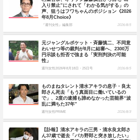
入り禁止”にされて「わかる気がする」の
声、狙うはフワちゃんのポジション《2026
年8月Choice》
『週刊女性』編集部
2026/8/5
元ジャングルポケット・斉藤慎二、不同意
わいせつ等の裁判が8月に結審へ、2300万
円示談も拒否で強まる「実刑判決の可能
性」
週刊女性2026年8月18日・25日号
2026/8/5
ものまねタレント清水アキラの息子・良太
郎さん死去「もう真面目に働いているの
で」、2度の逮捕も諦めなかった芸能界“波
乱に満ちた37年”
週刊女性PRIME
2026/8/3
【訃報】清水アキラの三男・清水良太郎さ
ん37歳で逝去「バカ野郎と突き放したい」