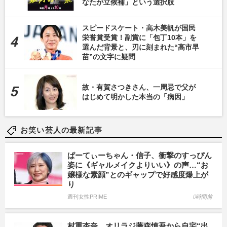
なたが立候補」という選択肢
スピードスケート・高木美帆が国民
栄誉賞受賞！副賞に「包丁10本」を
選んだ背景と、刃に刻まれた“高市早
苗”の文字に疑問
故・有賀さつきさん、一周忌で父が
はじめて明かした本当の「病因」
お笑い芸人の最新記事
ぱーてぃーちゃん・信子、衝撃のすっぴん
姿に《ギャルメイクよりいい》の声…“お
嬢様な素顔”とのギャップで好感度爆上が
り
週刊女性PRIME
0時間前
村重杏奈、オリラジ藤森慎吾から自宅“出