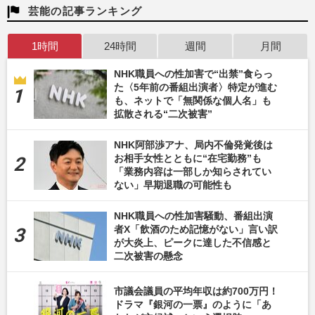
芸能の記事ランキング
1時間
24時間
週間
月間
NHK職員への性加害で“出禁”食らっ
た〈5年前の番組出演者〉特定が進む
も、ネットで「無関係な個人名」も
拡散される“二次被害”
NHK阿部渉アナ、局内不倫発覚後は
お相手女性とともに“在宅勤務”も
「業務内容は一部しか知らされてい
ない」早期退職の可能性も
NHK職員への性加害騒動、番組出演
者X「飲酒のため記憶がない」言い訳
が大炎上、ピークに達した不信感と
二次被害の懸念
市議会議員の平均年収は約700万円！
ドラマ『銀河の一票』のように「あ