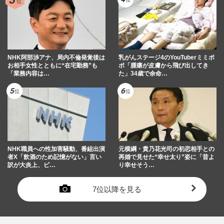
NHK阿部渉アナ、局内不倫発覚後は
乳がんステージ4のYouTuberミミポ
お相手女性とともに“在宅勤務”も
ポ「腫瘍が皮膚から飛び出してき
「業務内容は…
た」34歳で余命…
NHK職員への性加害騒動、番組出演
元横綱・貴乃花光司の初恋相手との
者X「飲酒のため記憶がない」言い
再婚で見せた“幸せ太り”姿に「昔よ
訳が大炎上、ピ…
り幸せそう…
7位以降を見る