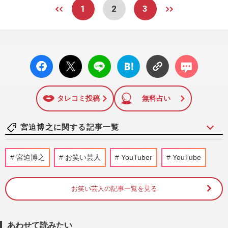
1
2
3
facebo
X ポス
LINE
はてな
コメン
ok い
ト
ブック
ト
いね
マーク
に追加
タレコミ投稿
無料占い
宮迫博之に関する記事一覧
ドジャース山本由伸が満塁弾含む５失点
宮迫博之
お笑い芸人
YouTuber
YouTube
KOにネット「宮迫のせい」始球式務めた
宮迫博之に“流れ弾”が飛ぶ嫌…
週刊女性PRIME
2025/5/9
お笑い芸人の記事一覧を見る
コンプライアンス違反で活動自粛発表の吉
本、心配されるのは「闇営業」で11人処分
あわせて読みたい