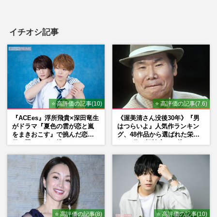
イチオシ記事
⭐ 高評価の記事(10)
⭐ 高評価の記事(7.6)
『ACEes』浮所飛貴×深田竜生
《渥美清さん没後30年》『男
がドラマ『夏色の雲が恋と嵐
はつらいよ』人気作ランキン
をまきおこす』で挑んだ恋人
グ、48作品から選ばれた栄え
役、照れながら挑んだキュン
ある1位と評論家イチ推し
シーン秘話
の“神作”は
⭐ 高評価の記事(8)
⭐ 高評価の記事(10)