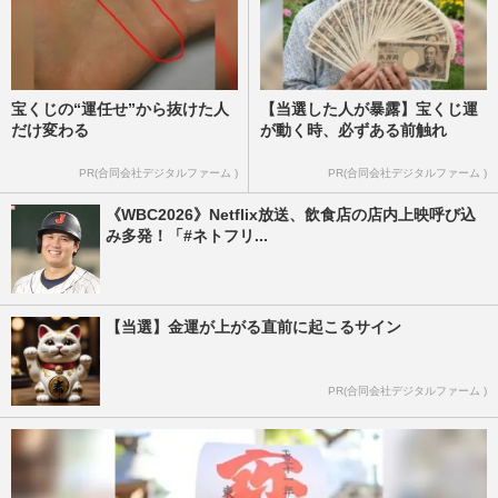
宝くじの“運任せ”から抜けた人
【当選した人が暴露】宝くじ運
だけ変わる
が動く時、必ずある前触れ
PR(合同会社デジタルファーム )
PR(合同会社デジタルファーム )
《WBC2026》Netflix放送、飲食店の店内上映呼び込
み多発！「#ネトフリ...
【当選】金運が上がる直前に起こるサイン
PR(合同会社デジタルファーム )