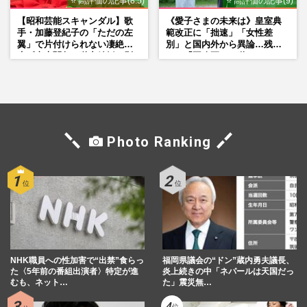
⭐ 高評価の記事(8.5)
⭐ 高評価の記事(9)
【昭和芸能スキャンダル】歌
《愛子さまの未来は》皇室典
手・加藤登紀子の「ただの左
範改正に「拙速」「女性差
翼」で片付けられない凄絶半
別」と国内外から異論…残さ
生《東大闘争、獄中結婚、別
れた「再改正」の道
荘で内ゲバ事件》
Photo Ranking
NHK職員への性加害で“出禁”食らっ
福岡県議会の“ドン”蔵内勇夫議長、
た〈5年前の番組出演者〉特定が進
炎上続きの中「ネパールは天国だっ
むも、ネット…
た」震災無…