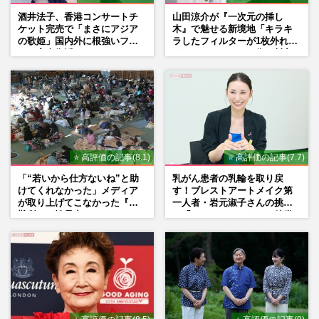
酒井法子、香港コンサートチ
山田涼介が『一次元の挿し
ケット完売で「まさにアジア
木』で魅せる新境地「キラキ
の歌姫」国内外に根強いファ
ラしたフィルターが1枚外れて
ンで完全復活か
くれたら」アイドル像を封印
した覚悟
⭐ 高評価の記事(8.1)
⭐ 高評価の記事(7.7)
「“若いから仕方ないね”と助
乳がん患者の乳輪を取り戻
けてくれなかった」メディア
す！ブレストアートメイク第
が取り上げてこなかった『避
一人者・岩元淑子さんの挑戦
難所での性暴力』
と「ハードルしかない」啓発
の“壁”