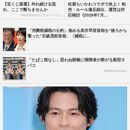
【宝くじ落選】外れ続ける流
松屋ちいかわコラボで炎上！ 転
れ、ここで断ちませんか
売・ルール違反続出、運営は対
応検討《2026年7月...
PR(合同会社デジタルファーム )
「消費税減税の公約」進める高市早苗首相を“後ろから
撃った”石破茂前首相、〈減税に...
「たばこ税なし」思わぬ朗報に喫煙者が群がる新型タ
バコ
PR(株式会社HAL)