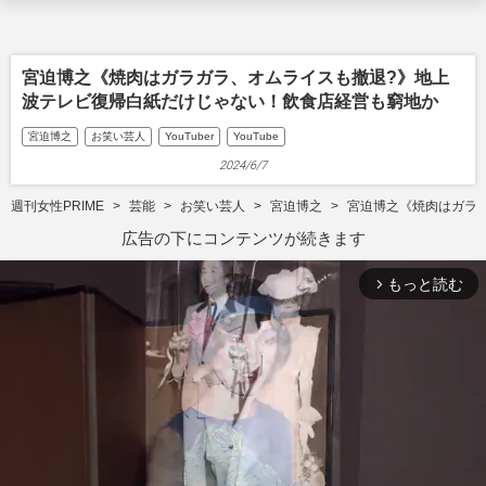
宮迫博之《焼肉はガラガラ、オムライスも撤退?》地上
波テレビ復帰白紙だけじゃない！飲食店経営も窮地か
宮迫博之
お笑い芸人
YouTuber
YouTube
2024/6/7
週刊女性PRIME
芸能
お笑い芸人
宮迫博之
宮迫博之《焼肉はガラ
広告の下にコンテンツが続きます
もっと読む
arrow_forward_ios