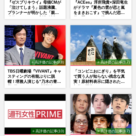
『ゼスプリキウイ』母猫CMが
『ACEes』浮所飛貴×深田竜生
「泣けてしまう」話題沸騰、
がドラマ『夏色の雲が恋と嵐
プランナーが明かした「親に
をまきおこす』で挑んだ恋人
連絡したくなる」制作秘話
役、照れながら挑んだキュン
シーン秘話
⭐ 高評価の記事(9.8)
⭐ 高評価の記事(8.7)
TBS日曜劇場『VIVANT』キャ
「コンビニおにぎり」を平気
スティングの有能ぶりに脱
で買う人が知らない残念な真
帽！堺雅人演じる“乃木の青年
実！原材料表示に隠された添
期”役は、そっくり説根強い
加物の正体
Mr.Children桜井和寿のバンド
マン長男・櫻井海音だった
⭐ 高評価の記事(10)
⭐ 高評価の記事(8.7)