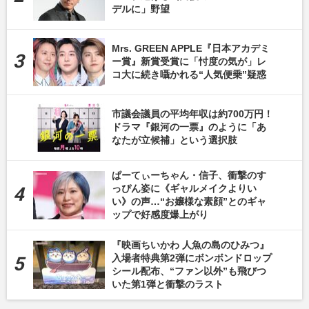
デルに」野望
Mrs. GREEN APPLE『日本アカデミ
ー賞』新賞受賞に「忖度の気が」レ
コ大に続き囁かれる“人気便乗”疑惑
市議会議員の平均年収は約700万円！
ドラマ『銀河の一票』のように「あ
なたが立候補」という選択肢
ぱーてぃーちゃん・信子、衝撃のす
っぴん姿に《ギャルメイクよりい
い》の声…“お嬢様な素顔”とのギャ
ップで好感度爆上がり
『映画ちいかわ 人魚の島のひみつ』
入場者特典第2弾にボンボンドロップ
シール配布、“ファン以外”も飛びつ
いた第1弾と衝撃のラスト