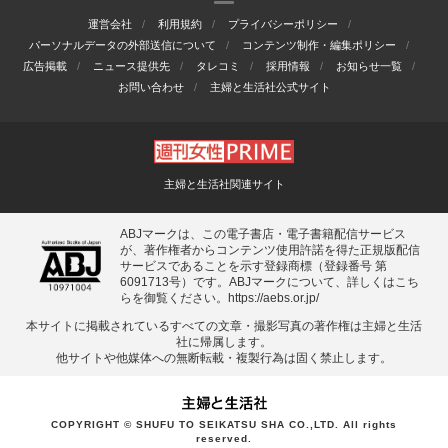
運営会社
利用規約
プライバシーポリシー
パーソナルデータの外部送信について
コンテンツ制作・編集ポリシー
広告掲載
ニュース提供先
タレコミ
採用情報
お知らせ一覧
お問い合わせ
主婦と生活社公式サイト
主婦と生活社関連サイト
ABJマークは、この電子書店・電子書籍配信サービス
が、著作権者からコンテンツ使用許諾を得た正規版配信
サービスであることを示す登録商標（登録番号 第
6091713号）です。ABJマークについて、詳しくはこち
らを御覧ください。
https://aebs.or.jp/
本サイトに掲載されているすべての⽂章・撮影写真の著作権は主婦と⽣活
社に帰属します。
他サイトや他媒体への無断転載・複製⾏為は固く禁⽌します。
COPYRIGHT © SHUFU TO SEIKATSU SHA CO.,LTD. All rights
reserved.