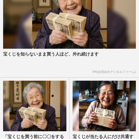
宝くじを知らないまま買う人ほど、外れ続けます
PR(合同会社デジタルファーム)
「宝くじを買う前に〇〇をする
宝くじが当たる人にだけ共通す