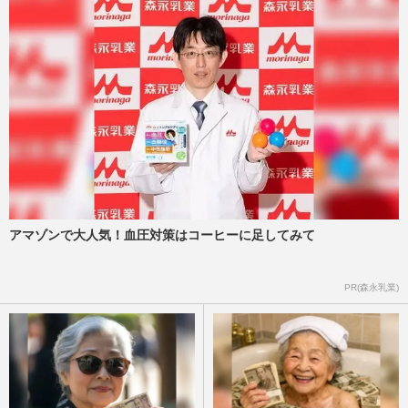
アマゾンで大人気！血圧対策はコーヒーに足してみて
PR(森永乳業)