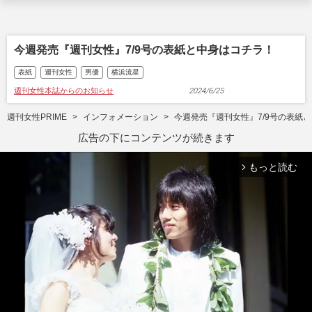
今週発売『週刊女性』7/9号の表紙と中身はコチラ！
表紙
週刊女性
男優
横浜流星
週刊女性本誌からのお知らせ
2024/6/25
週刊女性PRIME
インフォメーション
今週発売『週刊女性』7/9号の表紙
広告の下にコンテンツが続きます
もっと読む
arrow_forward_ios