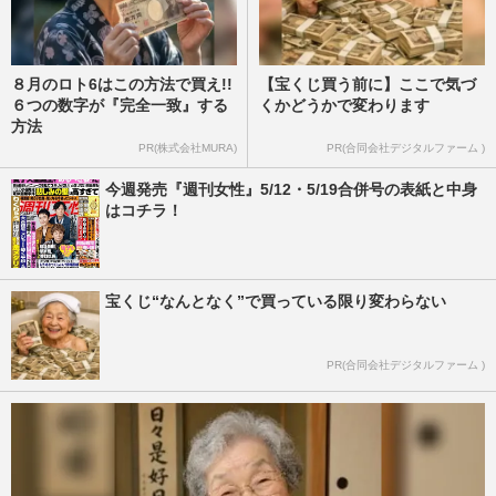
８月のロト6はこの方法で買え!!
【宝くじ買う前に】ここで気づ
６つの数字が『完全一致』する
くかどうかで変わります
方法
PR(株式会社MURA)
PR(合同会社デジタルファーム )
今週発売『週刊女性』5/12・5/19合併号の表紙と中身
はコチラ！
宝くじ“なんとなく”で買っている限り変わらない
PR(合同会社デジタルファーム )