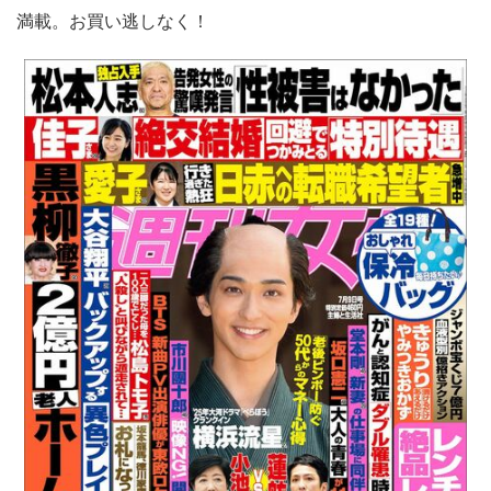
満載。お買い逃しなく！