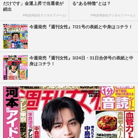
だけです」金運上昇で当選者が
る“ある特徴”とは？
続出
PR(合同会社デジタルファーム)
PR(合同会社デジタルファーム )
今週発売『週刊女性』7/21号の表紙と中身はコチラ！
今週発売『週刊女性』3/24日・31日合併号の表紙と中
身はコチラ！