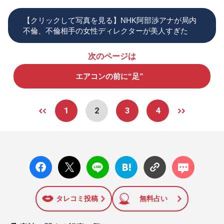
【クリックして写真を見る】NHK阿部渉アナが局内
不倫、不倫相手の女性ディレクターが美人すぎた
次のページは
エアコンの前に“足”
1
2
3
4
facebo
X ポス
LINE
はてな
コメン
ok い
ト
ブック
ト
いね
マーク
に追加
タレコミ投稿
無料占い