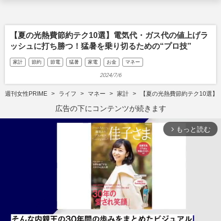
【夏の光熱費節約テク10選】電気代・ガス代の値上げラ
ッシュに打ち勝つ！猛暑を乗り切るための“プロ技”
家計
節約
節電
猛暑
家電
お金
マネー
2024/7/6
週刊女性PRIME
ライフ
マネー
家計
【夏の光熱費節約テク10選】
広告の下にコンテンツが続きます
もっと読む
arrow_forward_ios