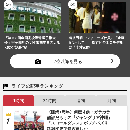
「第108回全国高校野球選手権大
滝沢秀明、ジャニーズ社員に「企画
会」甲子園初の女性審判委員のよる
5つ出して」目指すビジネスモデル
2度の“誤審”騒…
は『米津玄師…
7位以降を見る
ライフの記事ランキング
1時間
24時間
週間
月間
《開業1周年》倒産寸前・ガラガラ…
酷評だらけの『ジャングリア沖縄』
「スコールダンス」がプチバズり、
路線変更で巻き返しか