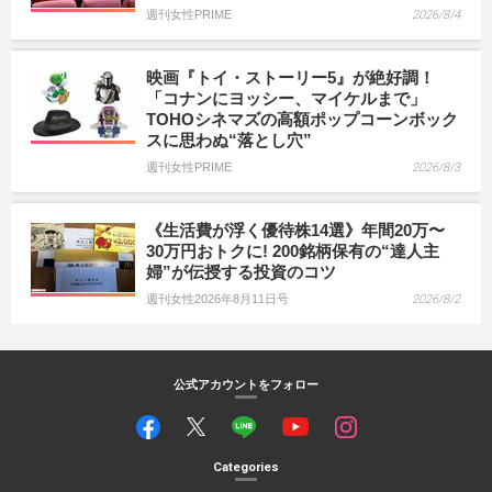
週刊女性PRIME
2026/8/4
映画『トイ・ストーリー5』が絶好調！
「コナンにヨッシー、マイケルまで」
TOHOシネマズの高額ポップコーンボック
スに思わぬ“落とし穴”
週刊女性PRIME
2026/8/3
《生活費が浮く優待株14選》年間20万〜
30万円おトクに! 200銘柄保有の“達人主
婦”が伝授する投資のコツ
週刊女性2026年8月11日号
2026/8/2
公式アカウントをフォロー
Categories