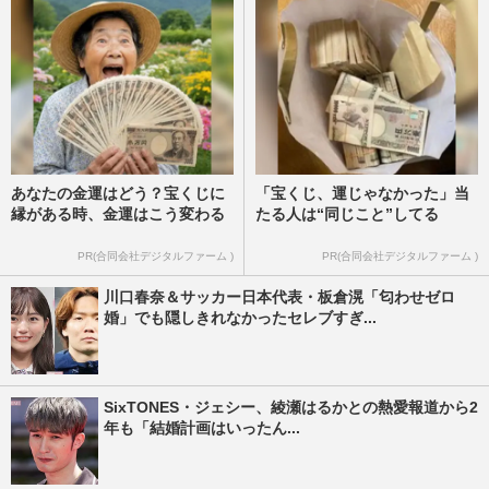
あなたの金運はどう？宝くじに
「宝くじ、運じゃなかった」当
縁がある時、金運はこう変わる
たる人は“同じこと”してる
PR(合同会社デジタルファーム )
PR(合同会社デジタルファーム )
川口春奈＆サッカー日本代表・板倉滉「匂わせゼロ
婚」でも隠しきれなかったセレブすぎ...
SixTONES・ジェシー、綾瀬はるかとの熱愛報道から2
年も「結婚計画はいったん...