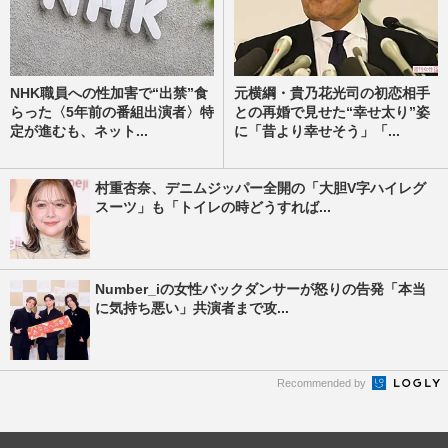
NHK職員への性加害で“出禁”食
元横綱・貴乃花光司の初恋相手
らった〈5年前の番組出演者〉特
との再婚で見せた“幸せ太り”姿
定が進むも、ネット...
に「昔より幸せそう」「...
村重杏奈、デニムジッパー全開の「大胆V字ハイレグ
スーツ」も「トイレの時どうすれば...
Number_iの女性バックダンサーが怒りの告発「本当
に気持ち悪い」共演者まで攻...
Recommended by