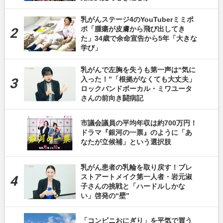
乳がんステージ4のYouTuberミミポ
ポ「腫瘍が皮膚から飛び出してき
た」34歳で余命宣告から5年「大きな
学び」
乳がんで左胸を失うも第一声は“気に
入った！”「根拠がなくても大丈夫」
ロックバンドボーカル・ミワユータ
さんの前向き闘病記
市議会議員の平均年収は約700万円！
ドラマ『銀河の一票』のように「あ
なたが立候補」という選択肢
乳がん患者の乳輪を取り戻す！ブレ
ストアートメイク第一人者・岩元淑
子さんの挑戦と「ハードルしかな
い」啓発の“壁”
「コンビニおにぎり」を平気で買う