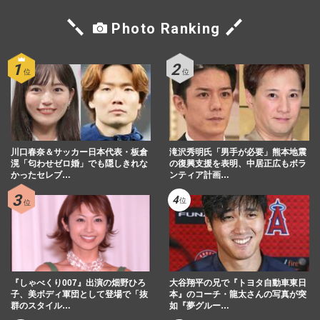
Photo Ranking
川口春奈＆サッカー日本代表・板倉
滝沢秀明氏「男手が必要」熊本地震
滉「匂わせゼロ婚」でも隠しきれな
の復興支援を表明、中居正広もボラ
かったセレブ…
ンティア計画…
『しゃべくり007』出演の畑野ひろ
大谷翔平の兄で『トヨタ自動車東日
子、美ボディ軍団として登場で「抜
本』のコーチ・龍太さんの写真が突
群のスタイル…
如『夢グルー…