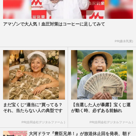
節約＆エコな“50の習慣”
週刊女性2026年7月7日・14日号
2026/7/5
アマゾンで大人気！血圧対策はコーヒーに足してみて
《スリコ神アイテム》『3COINS』家庭
の“3大ストレス”を数百円で解決、マニア
のイチオシは「ツールボック…
PR(森永乳業)
週刊女性2026年4月28日・5月5日号
2026/4/26
まだ宝くじ“適当に”買ってる？
【当選した人が暴露】宝くじ運
それ、当たらない人の典型です
が動く時、必ずある前触れ
PR(合同会社デジタルファーム )
PR(合同会社デジタルファーム )
大河ドラマ『豊臣兄弟！』が放送休止回を発表、朝ド