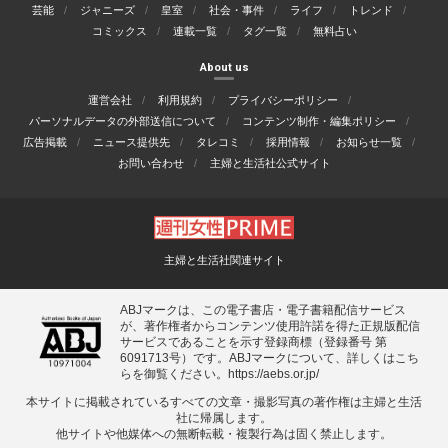
芸能
ジャニーズ
皇室
社会・事件
ライフ
トレンド
コミックス
連載一覧
タグ一覧
無料占い
About us
運営会社
利用規約
プライバシーポリシー
パーソナルデータの外部送信について
コンテンツ制作・編集ポリシー
広告掲載
ニュース提供先
タレコミ
採用情報
お知らせ一覧
お問い合わせ
主婦と生活社公式サイト
主婦と生活社関連サイト
ABJマークは、この電子書店・電子書籍配信サービス
が、著作権者からコンテンツ使用許諾を得た正規版配信
サービスであることを示す登録商標（登録番号 第
6091713号）です。ABJマークについて、詳しくはこち
らを御覧ください。
https://aebs.or.jp/
本サイトに掲載されているすべての⽂章・撮影写真の著作権は主婦と⽣活
社に帰属します。
他サイトや他媒体への無断転載・複製⾏為は固く禁⽌します。