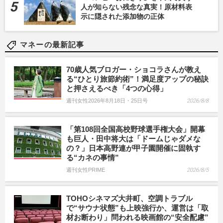
人が知らない残念な真実！原材料表
示に隠された添加物の正体
マネーの最新記事
70歳人気ブロガー・ショコラさんが教え
る“ひとり旅節約術”！満足度アップの秘訣
と押さえるべき「4つの心得」
週刊女性2026年8月18日・25日号
2026/8/8
「第108回全国高校野球選手権大会」開幕
も巨人・田中将大は「ドームじゃダメな
の？」日本高野連が甲子園開催に固執す
る“カネの事情”
週刊女性PRIME
2026/8/5
TOHOシネマズ大井町、空調トラブル
で“サウナ状態”も上映強行か、運営は「取
材お断わり」問われる映画館の“安全配慮”