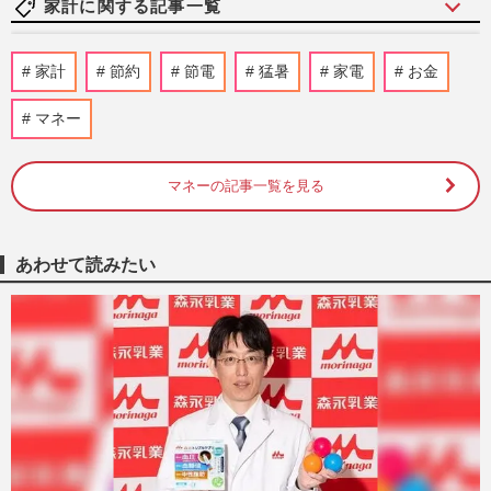
家計に関する記事一覧
《生活費が浮く優待株14選》年間20万〜
家計
節約
節電
猛暑
家電
お金
30万円おトクに! 200銘柄保有の“達人主
婦”が伝授する投資のコツ
マネー
週刊女性2026年8月11日号
2026/8/2
マネーの記事一覧を見る
《預金金利0.5%超も続々》プロが教える
「いつの間にか損」を防ぐ銀行選びと、“3
つの目的別口座”
週刊女性2026年8月11日号
2026/8/1
あわせて読みたい
〈夏にやりがちなNG節約〉電気代・食
費・レジャー費の「よかれと思って逆効果
も」…本当にやるべき家計防衛…
週刊女性2026年7月21日号
2026/7/12
猛暑・物価高を乗り切る『おばあちゃんの
知恵袋』ひと手間でお財布にもやさしい、