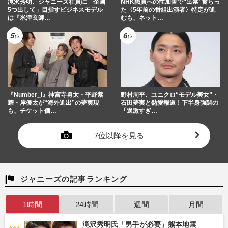
滝沢秀明、ジャニーズ社員に「企画
NHK職員への性加害で“出禁”食らっ
5つ出して」目指すビジネスモデル
た〈5年前の番組出演者〉特定が進
は『米津玄師…
むも、ネット…
『Number_i』神宮寺勇太・平野紫
野村周平、ユニクロ“モデル美女”・
耀・岸優太が“海外進出”の夢実現
石田夢実と熱愛報道！下半身強調の
も、チケット価…
「過激すぎ…
7位以降を見る
ジャニーズの記事ランキング
1時間
24時間
週間
月間
滝沢秀明氏「男手が必要」熊本地震