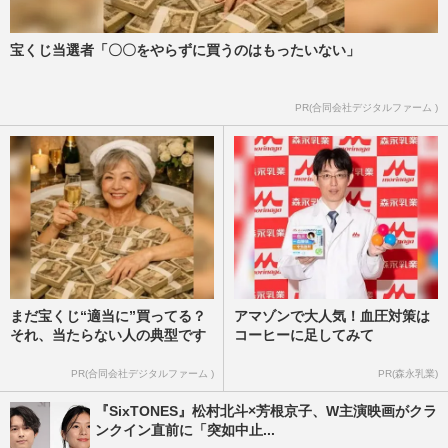
宝くじ当選者「〇〇をやらずに買うのはもったいない」
PR(合同会社デジタルファーム )
まだ宝くじ“適当に”買ってる？
アマゾンで大人気！血圧対策は
それ、当たらない人の典型です
コーヒーに足してみて
PR(合同会社デジタルファーム )
PR(森永乳業)
『SixTONES』松村北斗×芳根京子、W主演映画がクラ
ンクイン直前に「突如中止...