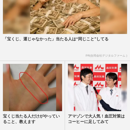
週刊女性PRIME
2026/5/20
【衆院選】長瀬智也、GACKTらが熱弁！
芸能人が投票を呼びかける理由
週刊女性PRIME
2026/2/6
「宝くじ、運じゃなかった」当たる人は“同じこと”してる
国分太一のコンプラ違反問題「正式な発表
PR(合同会社デジタルファーム )
あると思う」城島茂が明かしたTOKIO完
全独立の未来、山口達也・長…
週刊女性2025年12月23日号
2025/12/8
宝くじ当たる人だけがやってい
アマゾンで大人気！血圧対策は
ること、教えます
コーヒーに足してみて