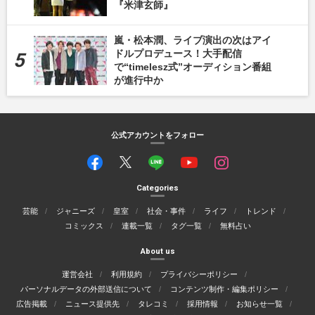
『米津玄師』
嵐・松本潤、ライブ演出の次はアイ
ドルプロデュース！大手配信
で“timelesz式”オーディション番組
が進行中か
公式アカウントをフォロー
Categories
芸能
ジャニーズ
皇室
社会・事件
ライフ
トレンド
コミックス
連載一覧
タグ一覧
無料占い
About us
運営会社
利用規約
プライバシーポリシー
パーソナルデータの外部送信について
コンテンツ制作・編集ポリシー
広告掲載
ニュース提供先
タレコミ
採用情報
お知らせ一覧