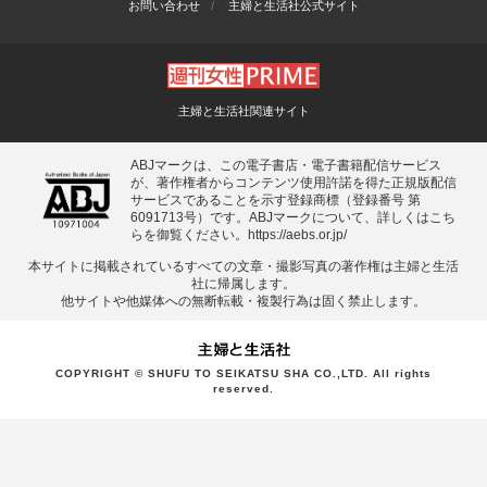
お問い合わせ
主婦と生活社公式サイト
主婦と生活社関連サイト
ABJマークは、この電子書店・電子書籍配信サービス
が、著作権者からコンテンツ使用許諾を得た正規版配信
サービスであることを示す登録商標（登録番号 第
6091713号）です。ABJマークについて、詳しくはこち
らを御覧ください。
https://aebs.or.jp/
本サイトに掲載されているすべての⽂章・撮影写真の著作権は主婦と⽣活
社に帰属します。
他サイトや他媒体への無断転載・複製⾏為は固く禁⽌します。
COPYRIGHT © SHUFU TO SEIKATSU SHA CO.,LTD. All rights
reserved.