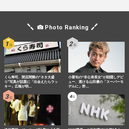
Photo Ranking
くら寿司、閉店間際の“ネタ大盛
小栗旬の“非公表長女”が顔隠しデビ
り”写真が話題に「出会えたらラッ
ュー、透ける山田優の「スーパーモ
キー」広報が明…
デルに」野…