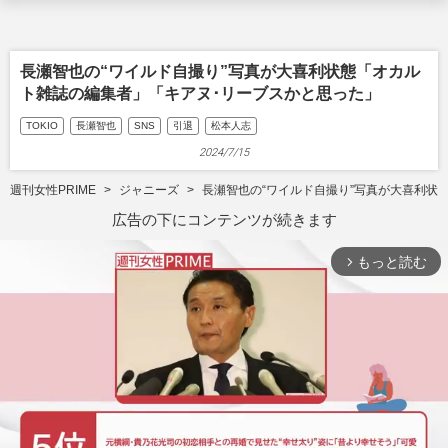
長瀬智也の“ワイルド自撮り”写真が大喜利状態「オカル
ト雑誌の編集者」「キアヌ･リーブスかと思った」
TOKIO
長瀬智也
SNS
引退
松本人志
2024/7/15
週刊女性PRIME
ジャニーズ
長瀬智也の“ワイルド自撮り”写真が大喜利状
広告の下にコンテンツが続きます
もっと読む
arrow_forward_ios