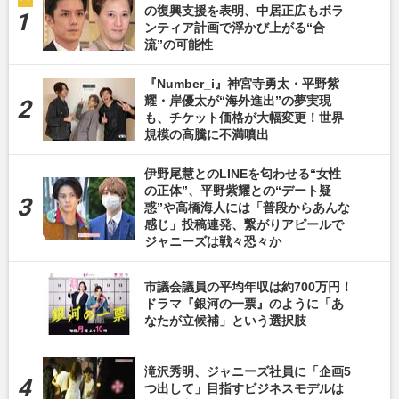
の復興支援を表明、中居正広もボラ
ンティア計画で浮かび上がる“合
流”の可能性
『Number_i』神宮寺勇太・平野紫
耀・岸優太が“海外進出”の夢実現
も、チケット価格が大幅変更！世界
規模の高騰に不満噴出
伊野尾慧とのLINEを匂わせる“女性
の正体”、平野紫耀との“デート疑
惑”や高橋海人には「普段からあんな
感じ」投稿連発、繋がりアピールで
ジャニーズは戦々恐々か
市議会議員の平均年収は約700万円！
ドラマ『銀河の一票』のように「あ
なたが立候補」という選択肢
滝沢秀明、ジャニーズ社員に「企画5
つ出して」目指すビジネスモデルは