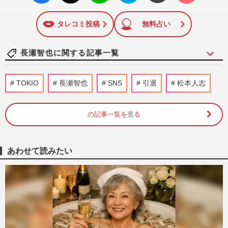
いね
マーク
に追加
タレコミ投稿
無料占い
長瀬智也に関する記事一覧
元TOKIO・城島茂と松岡昌宏、30年続い
TOKIO
長瀬智也
SNS
引退
松本人志
た『ベープ』CM継続出演も「ついに2人だ
けに」ファンが感じた“寂しさ…
『週刊女性』編集部
2026/8/3
の記事一覧を見る
元TOKIO・城島茂と松岡昌宏、30年続い
た『ベープ』CM継続出演も「ついに2人だ
あわせて読みたい
けに」ファンが感じた“寂しさ…
週刊女性PRIME
2026/6/13
元TOKIO・城島茂と松岡昌宏、30年続い
た『ベープ』CM継続出演も「ついに2人だ
けに」ファンが感じた“寂しさ…