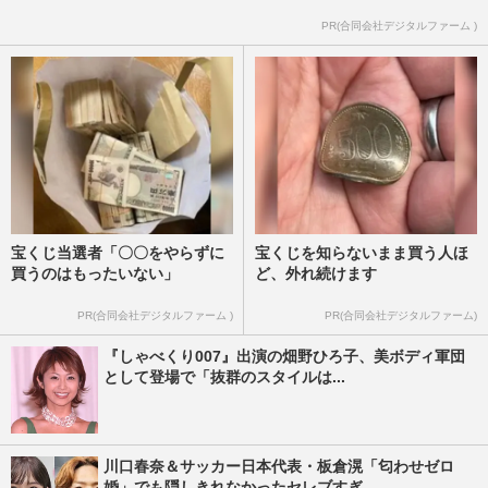
PR(合同会社デジタルファーム )
宝くじ当選者「〇〇をやらずに
宝くじを知らないまま買う人ほ
買うのはもったいない」
ど、外れ続けます
PR(合同会社デジタルファーム )
PR(合同会社デジタルファーム)
『しゃべくり007』出演の畑野ひろ子、美ボディ軍団
として登場で「抜群のスタイルは...
川口春奈＆サッカー日本代表・板倉滉「匂わせゼロ
婚」でも隠しきれなかったセレブすぎ...