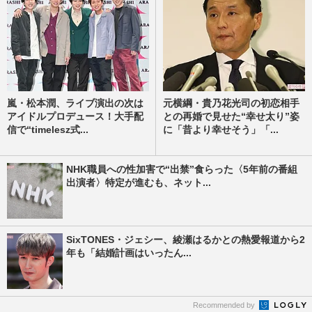
嵐・松本潤、ライブ演出の次は
元横綱・貴乃花光司の初恋相手
アイドルプロデュース！大手配
との再婚で見せた“幸せ太り”姿
信で“timelesz式...
に「昔より幸せそう」「...
NHK職員への性加害で“出禁”食らった〈5年前の番組
出演者〉特定が進むも、ネット...
SixTONES・ジェシー、綾瀬はるかとの熱愛報道から2
年も「結婚計画はいったん...
Recommended by