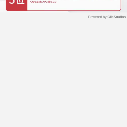
Powered by 
GliaStudios
M
u
t
e