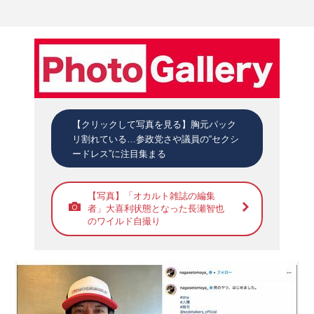
【クリックして写真を見る】胸元パック
リ割れている…参政党さや議員の“セクシ
ードレス”に注目集まる
【写真】「オカルト雑誌の編集
者」大喜利状態となった長瀬智也
のワイルド自撮り