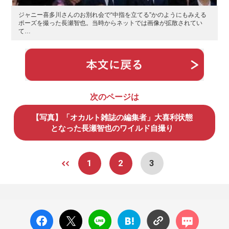
ジャニー喜多川さんのお別れ会で“中指を立てる”かのようにもみえる
ポーズを撮った長瀬智也。当時からネットでは画像が拡散されてい
て…
次のページは
【写真】「オカルト雑誌の編集者」大喜利状態
となった長瀬智也のワイルド自撮り
1
2
3
facebo
X ポス
LINE
はてな
コメン
ok い
ト
ブック
ト