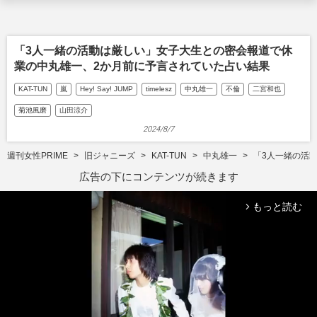
「3人一緒の活動は厳しい」女子大生との密会報道で休
業の中丸雄一、2か月前に予言されていた占い結果
KAT-TUN
嵐
Hey! Say! JUMP
timelesz
中丸雄一
不倫
二宮和也
菊池風磨
山田涼介
2024/8/7
週刊女性PRIME
旧ジャニーズ
KAT-TUN
中丸雄一
「3人一緒の活
広告の下にコンテンツが続きます
もっと読む
arrow_forward_ios