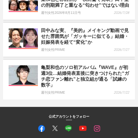
の刑期満了と重なる“匂わせ”ではない理由
週刊女性2026年8月11日号
2026/7/28
田中みな実、『美的』メイキング動画で見
せた雰囲気が「ガッキーに似てる」結婚・
妊娠発表を経て“変化”か
週刊女性PRIME
2026/7/27
亀梨和也のソロ初アルバム『WAVE』が初
週3位…結婚発表直後に突きつけられた“ガ
チ恋ファン離れ”と独立組が通る「試練の
数字」
週刊女性PRIME
2026/7/22
公式アカウントをフォロー