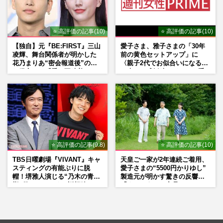
⭐ 高評価の記事(10)
⭐ 高評価の記事(10)
【独自】元『BE:FIRST』三山
愛子さま、雅子さまの「30年
凌輝、舞台関係者が明かした
前の黄色セットアップ」に
花乃まりあ“密会報道後”の呆
〈親子2代でお似合いになる〉
れ発言と、『愛の不時着』の
の声、ご成婚時のドレスも手
劇場が答えた共演舞台の行方
がけた森英恵さんとの絆
⭐ 高評価の記事(9.8)
⭐ 高評価の記事(10)
TBS日曜劇場『VIVANT』キャ
天皇ご一家が2年連続ご着用、
スティングの有能ぶりに脱
愛子さまの“5500円かりゆし”
帽！堺雅人演じる“乃木の青年
製造元が明かす驚きの反響
期”役は、そっくり説根強い
「まさかうちの商品とは…」
Mr.Children桜井和寿のバンド
マン長男・櫻井海音だった