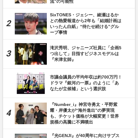
流”の可能性
SixTONES・ジェシー、綾瀬はるか
との熱愛報道から2年も「結婚計画は
いったん白紙」“待たせ続ける”グル
ープ事情
滝沢秀明、ジャニーズ社員に「企画5
つ出して」目指すビジネスモデルは
『米津玄師』
市議会議員の平均年収は約700万円！
ドラマ『銀河の一票』のように「あ
なたが立候補」という選択肢
『Number_i』神宮寺勇太・平野紫
耀・岸優太が“海外進出”の夢実現
も、チケット価格が大幅変更！世界
規模の高騰に不満噴出
『光GENJI』が40周年に向けサブス