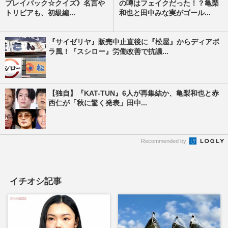
プレイバック☆クイズ》名言や
の噂はフェイクだった！？亀梨
トリビアも、初級編...
和也と田中みな実がゴール...
『サイゼリヤ』販売中止直後に『松屋』からディアボ
ラ風！『スシロー』労働改善で抗議...
【独自】『KAT-TUN』6人が再集結か、亀梨和也と赤
西仁が「秋に驚く発表」田中...
Recommended by
イチオシ記事