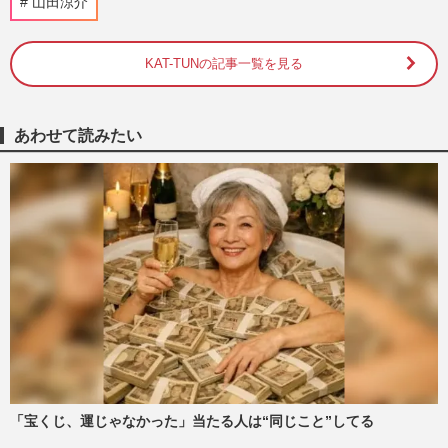
山田涼介
KAT-TUNラストライブに元メンバー・赤
西仁来場で《一旦お疲れ様でした》匂わせ
た“伝説のシンメ”復活ステ…
KAT-TUNの記事一覧を見る
週刊女性2025年12月2日・9日号
2026/7/29
あわせて読みたい
【独自】『KAT-TUN』6人が再集結か、亀
梨和也と赤西仁が「秋に驚く発表」田中聖
の刑期満了と重なる“匂わせ…
週刊女性2026年8月11日号
2026/7/28
元KAT-TUN・赤西仁の〈42歳のバースデ
ーライブ〉に上田竜也、中丸雄一も参加！
MCで披露した「性欲」モンス…
週刊女性2026年7月28日・8月4日号
2026/7/14
ジャングリア沖縄、ゴールデンウィークに
『やんばるトルネード』始動！経営不振の
「宝くじ、運じゃなかった」当たる人は“同じこと”してる
声の中、GWは絶叫系で巻き…