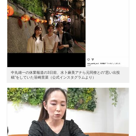
中丸雄一の休業報道の3日前、水卜麻美アナら元同僚との“思い出投
稿”をしていた笹崎里菜（公式インスタグラムより）