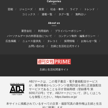
Categories
芸能
ジャニーズ
皇室
社会・事件
ライフ
トレンド
コミックス
連載一覧
タグ一覧
無料占い
About us
運営会社
利用規約
プライバシーポリシー
パーソナルデータの外部送信について
コンテンツ制作・編集ポリシー
広告掲載
ニュース提供先
タレコミ
採用情報
お知らせ一覧
お問い合わせ
主婦と生活社公式サイト
主婦と生活社関連サイト
ABJマークは、この電子書店・電子書籍配信サービス
が、著作権者からコンテンツ使用許諾を得た正規版配信
サービスであることを示す登録商標（登録番号 第
6091713号）です。ABJマークについて、詳しくはこち
らを御覧ください。
https://aebs.or.jp/
本サイトに掲載されているすべての⽂章・撮影写真の著作権は主婦と⽣活
社に帰属します。