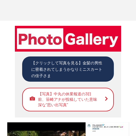
【クリックして写真を見る】金髪の男性
に密着されてしまうかなりミニスカート
の佳子さま
【写真】中丸の休業報道の3日
前、笹崎アナが投稿していた意味
深な“思い出写真”