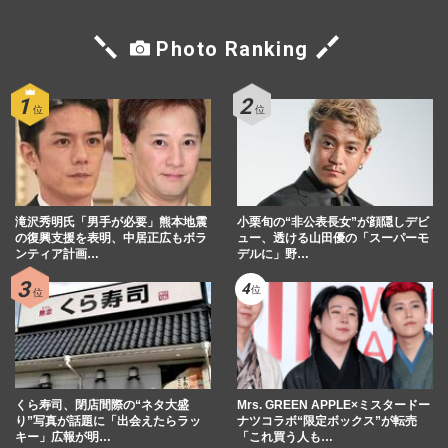
Photo Ranking
滝沢秀明氏「男手が必要」熊本地震
小栗旬の“非公表長女”が顔隠しデビ
の復興支援を表明、中居正広もボラ
ュー、透ける山田優の「スーパーモ
ンティア計画…
デルに」野…
くら寿司、閉店間際の“ネタ大盛
Mrs. GREEN APPLE×ミスタードー
り”写真が話題に「出会えたらラッ
ナツコラボ“限定ボックス”が転売
キー」広報が明…
「これ買う人も…