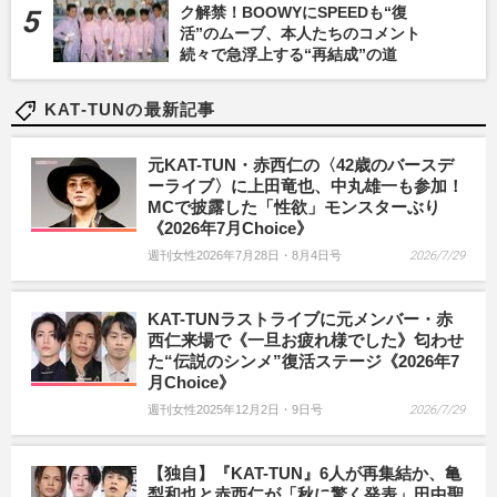
ク解禁！BOOWYにSPEEDも“復
活”のムーブ、本人たちのコメント
続々で急浮上する“再結成”の道
KAT-TUNの最新記事
元KAT-TUN・赤西仁の〈42歳のバースデ
ーライブ〉に上田竜也、中丸雄一も参加！
MCで披露した「性欲」モンスターぶり
《2026年7月Choice》
週刊女性2026年7月28日・8月4日号
2026/7/29
KAT-TUNラストライブに元メンバー・赤
西仁来場で《一旦お疲れ様でした》匂わせ
た“伝説のシンメ”復活ステージ《2026年7
月Choice》
週刊女性2025年12月2日・9日号
2026/7/29
【独自】『KAT-TUN』6人が再集結か、亀
梨和也と赤西仁が「秋に驚く発表」田中聖