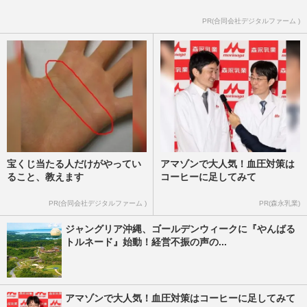
週刊女性PRIME
2026/3/26
PR(合同会社デジタルファーム )
宝くじ当たる人だけがやってい
アマゾンで大人気！血圧対策は
ること、教えます
コーヒーに足してみて
PR(合同会社デジタルファーム )
PR(森永乳業)
ジャングリア沖縄、ゴールデンウィークに『やんばる
トルネード』始動！経営不振の声の...
アマゾンで大人気！血圧対策はコーヒーに足してみて