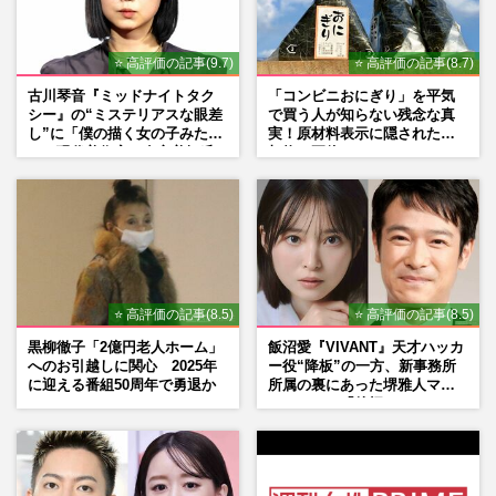
⭐ 高評価の記事(9.7)
⭐ 高評価の記事(8.7)
古川琴音『ミッドナイトタク
「コンビニおにぎり」を平気
シー』の“ミステリアスな眼差
で買う人が知らない残念な真
し”に「僕の描く女の子みた
実！原材料表示に隠された添
い」現代美術家・奈良美智氏
加物の正体
もSNSで“公認”
⭐ 高評価の記事(8.5)
⭐ 高評価の記事(8.5)
黒柳徹子「2億円老人ホーム」
飯沼愛『VIVANT』天才ハッカ
へのお引越しに関心 2025年
ー役“降板”の一方、新事務所
に迎える番組50周年で勇退か
所属の裏にあった堺雅人マネ
ージャーの「後押し」