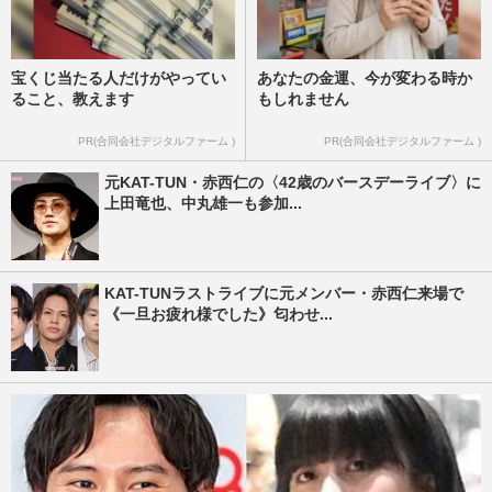
宝くじ当たる人だけがやってい
あなたの金運、今が変わる時か
ること、教えます
もしれません
PR(合同会社デジタルファーム )
PR(合同会社デジタルファーム )
元KAT-TUN・赤西仁の〈42歳のバースデーライブ〉に
上田竜也、中丸雄一も参加...
KAT-TUNラストライブに元メンバー・赤西仁来場で
《一旦お疲れ様でした》匂わせ...