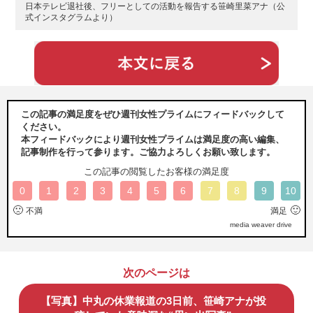
日本テレビ退社後、フリーとしての活動を報告する笹崎里菜アナ（公
式インスタグラムより）
この記事の満足度をぜひ週刊女性プライムにフィードバックして
ください。
本フィードバックにより週刊女性プライムは満足度の高い編集、
記事制作を行って参ります。ご協力よろしくお願い致します。
この記事の閲覧したお客様の満足度
0
1
2
3
4
5
6
7
8
9
10
🙁
🙂
不満
満足
media weaver drive
次のページは
【写真】中丸の休業報道の3日前、笹崎アナが投