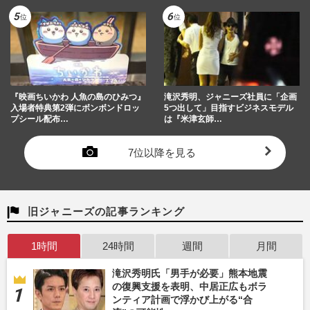
『映画ちいかわ 人魚の島のひみつ』
滝沢秀明、ジャニーズ社員に「企画
入場者特典第2弾にボンボンドロッ
5つ出して」目指すビジネスモデル
プシール配布…
は『米津玄師…
7位以降を見る
旧ジャニーズの記事ランキング
1時間
24時間
週間
月間
滝沢秀明氏「男手が必要」熊本地震
の復興支援を表明、中居正広もボラ
ンティア計画で浮かび上がる“合