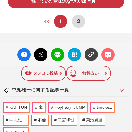
稿していた意味深な“思い出写真”
1
2
facebo
X ポス
LINE
はてな
コメン
ok い
ト
ブック
ト
いね
マーク
に追加
タレコミ投稿
無料占い
中丸雄一に関する記事一覧
元KAT-TUN・赤西仁の〈42歳のバースデ
KAT-TUN
嵐
Hey! Say! JUMP
timelesz
ーライブ〉に上田竜也、中丸雄一も参加！
MCで披露した「性欲」モンス…
中丸雄一
不倫
二宮和也
菊池風磨
週刊女性2026年7月28日・8月4日号
2026/7/29