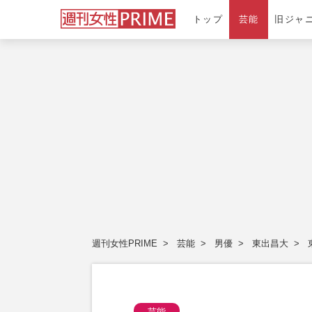
トップ
芸能
旧ジャ
週刊女性PRIME
芸能
男優
東出昌大
芸能