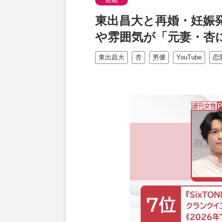
東出昌大と再婚・妊娠
や雰囲気が「元妻・杏
東出昌大
杏
男優
YouTube
恋