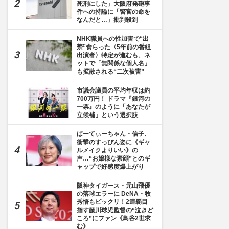
死刑にした」大阪府発砲事
件への持論に「警官の命を
なんだと…」批判殺到
NHK職員への性加害で“出
禁”食らった〈5年前の番組
出演者〉特定が進むも、ネ
ットで「無関係な個人名」
も拡散される“二次被害”
市議会議員の平均年収は約
700万円！ ドラマ『銀河の
一票』のように「あなたが
立候補」という選択肢
ぱーてぃーちゃん・信子、
衝撃のすっぴん姿に《ギャ
ルメイクよりいい》の
声…“お嬢様な素顔”とのギ
ャップで好感度爆上がり
阪神タイガース・元山飛優
の落球エラーに DeNA・牧
秀悟もビックリ！2連覇目
指す藤川球児監督の“泣きど
ころ”にファン《鳥谷2世求
む》