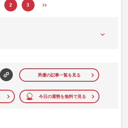
2
3
』は、2015年（平成27年）1月に開設された主婦と生活社が運
性PRIME』編集者が担当する連載陣の執筆記事を配信するほ
された記事から、インターネット利用者層にとって特に関心の
て配信しています！
男優の記事一覧を見る
今日の運勢を無料で見る