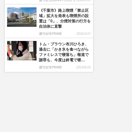
週刊女性2024年7月9日号
2024/6/25
《千葉市》路上喫煙「禁止区
域」拡大を発表も喫煙所の設
置は「0」、分煙対策の行方を
自治体に直撃
週刊女性PRIME
2026/5/27
トム・ブラウン布川ひろき、
過去に「かき氷を食べながら
ファミレスで寝落ち」報道で
謝罪も、今度は終電で寝…
週刊女性PRIME
2023/6/29