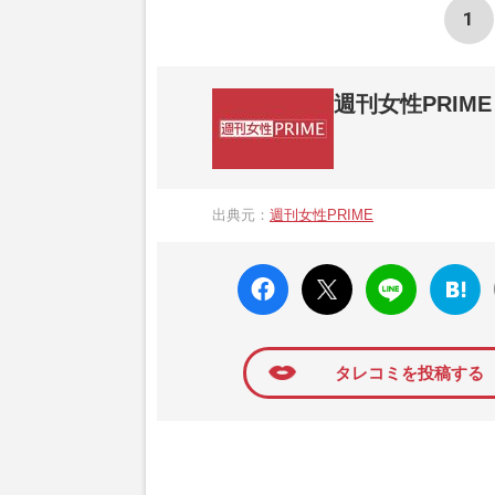
1
週刊女性PRIME
『週刊女性PRIME（シュージョプライム）
営する日本のニュースサイトです。『週刊女
出典元：
週刊女性PRIME
か、女性週刊誌『週刊女性』の誌面に掲載
高い題材の記事を、WEB向けにリライトし
faceboo
X ポス
LINE
はてな
k いい
ト
ブック
ね
マーク
に追加
タレコミを投稿する