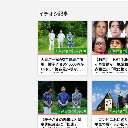
イチオシ記事
⭐ 高評価の記事(9.8)
⭐ 高評価の記
天皇ご一家が2年連続ご着
【独自】『KAT-TU
用、愛子さまの“5500円か
が再集結か、亀梨和
りゆし” 製造元が明かす
赤西仁が「秋に驚く
驚きの反響「まさかうち
表」田中聖の刑期満
の商品とは…」
重なる“匂わせ”で
理由
⭐ 高評価の記事(9)
⭐ 高評価の記
《愛子さまの未来は》皇
「コンビニおにぎり
室典範改正に「拙速」
平気で買う人が知ら