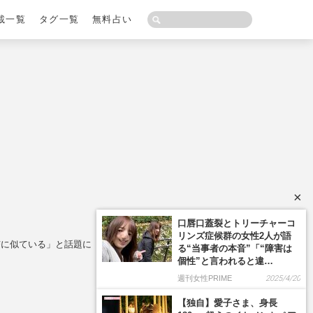
載一覧
タグ一覧
無料占い
×
口唇口蓋裂とトリーチャーコ
リンズ症候群の女性2人が語
杏に似ている」と話題に
る“当事者の本音”「“障害は
個性”と言われると違…
週刊女性PRIME
2025/4/20
【独自】愛子さま、身長