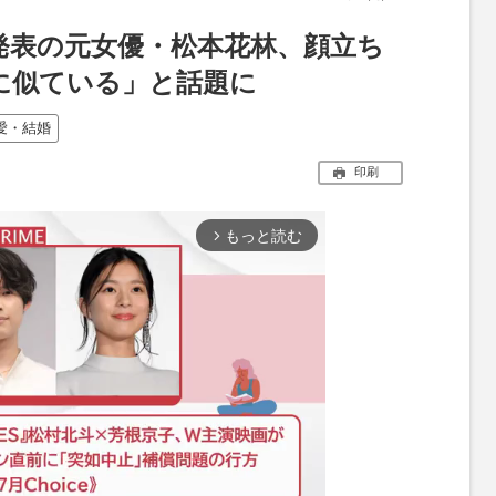
発表の元女優・松本花林、顔立ち
に似ている」と話題に
愛・結婚
印刷
もっと読む
arrow_forward_ios