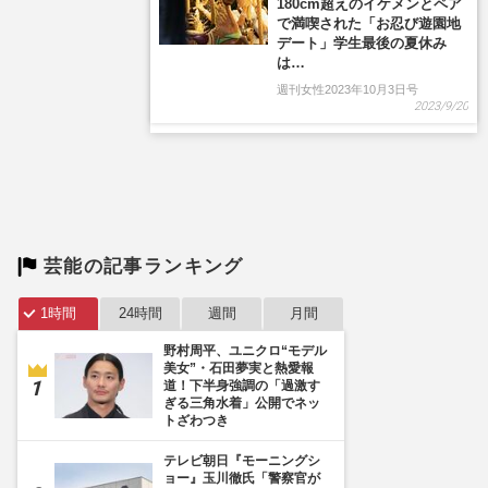
180cm超えのイケメンとペア
で満喫された「お忍び遊園地
デート」学生最後の夏休み
は…
週刊女性2023年10月3日号
2023/9/20
芸能の記事ランキング
1時間
24時間
週間
月間
野村周平、ユニクロ“モデル
美女”・石田夢実と熱愛報
道！下半身強調の「過激す
ぎる三角水着」公開でネッ
トざわつき
テレビ朝日『モーニングシ
ョー』玉川徹氏「警察官が