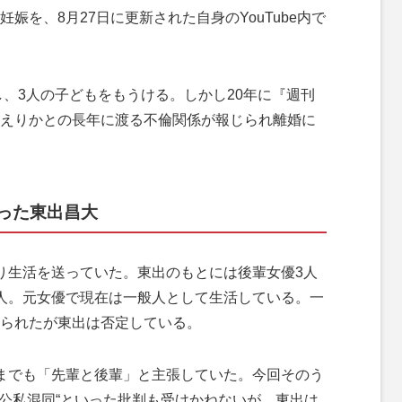
を、8月27日に更新された自身のYouTube内で
し、3人の子どもをもうける。しかし20年に『週刊
えりかとの長年に渡る不倫関係が報じられ離婚に
った東出昌大
り生活を送っていた。東出のもとには後輩女優3人
人。元女優で現在は一般人として生活している。一
られたが東出は否定している。
までも「先輩と後輩」と主張していた。今回そのう
“公私混同“といった批判も受けかねないが、東出は