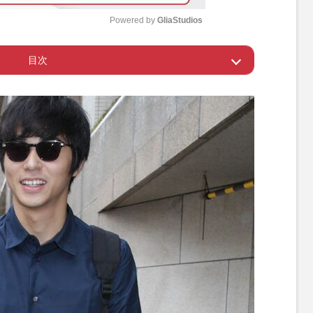
Powered by 
GliaStudios
目次
M
u
ごもり生活だった東出昌大
t
e
めた声