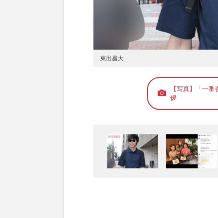
東出昌大
【写真】「一番
優