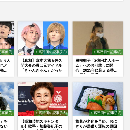
事(8.7)
⭐ 高評価の記事(7.8)
⭐ 高評価の記事(8)
N』6人
【真相】京本大我＆佐久
黒柳徹子「2億円老人ホー
也と
間大介の母は元アイドル
ム」へのお引越しに関
発
「きゃんきゃん」だった
心 2025年に迎える番組
了と
50周年で勇退か
はない
事(8.7)
⭐ 高評価の記事(8.5)
⭐ 高評価の記事(8.8)
」を
【昭和芸能スキャンダ
惣菜が老化を早め、おに
ない
ル】歌手・加藤登紀子の
ぎりが居眠り運転の原因